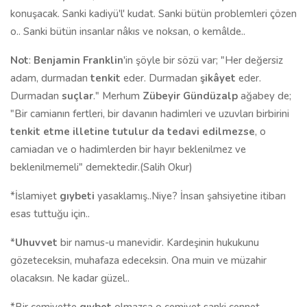
konuşacak. Sanki kadiyü'l' kudat. Sanki bütün problemleri çözen
o.. Sanki bütün insanlar nâkıs ve noksan, o kemâlde..
Not
:
Benjamin Franklin
'in
şöyle bir sözü var; "Her değersiz
adam, durmadan
tenkit
eder. Durmadan
şikâyet
eder.
Durmadan
suçlar
." Merhum
Zübeyir Gündüzalp
ağabey de;
"Bir camianın fertleri, bir davanın hadimleri ve uzuvları birbirini
tenkit etme illetine tutulur da tedavi edilmezse
, o
camiadan ve o hadimlerden bir hayır beklenilmez ve
beklenilmemeli" demektedir.(Salih Okur)
*İslamiyet
gıybeti
yasaklamış..Niye? İnsan şahsiyetine itibarı
esas tuttuğu için..
*
Uhuvvet
bir namus-u manevidir. Kardeşinin hukukunu
gözeteceksin, muhafaza edeceksin. Ona muin ve müzahir
olacaksın. Ne kadar güzel..