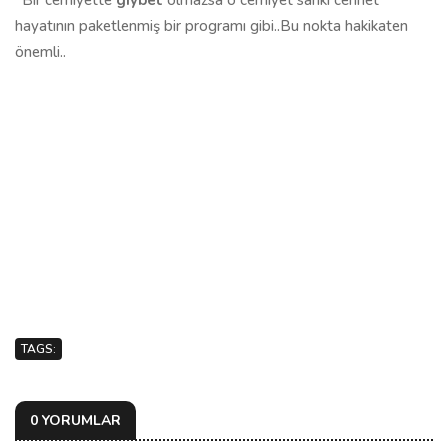
*Bir cemiyette
gıybet
olmazsa o cemiyet sanki cennet
hayatının paketlenmiş bir programı gibi..Bu nokta hakikaten
önemli..
TAGS:
0 YORUMLAR