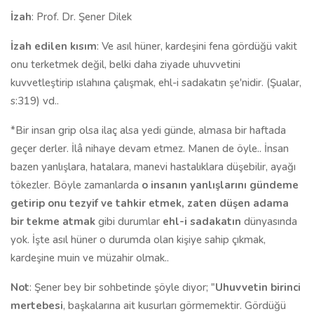
İzah
: Prof. Dr. Şener Dilek
İzah edilen kısım
: Ve asıl hüner, kardeşini fena gördüğü vakit
onu terketmek değil, belki daha ziyade uhuvvetini
kuvvetleştirip ıslahına çalışmak, ehl-i sadakatın şe'nidir. (Şualar,
s:319) vd..
*Bir insan grip olsa ilaç alsa yedi günde, almasa bir haftada
geçer derler. İlâ nihaye devam etmez. Manen de öyle.. İnsan
bazen yanlışlara, hatalara, manevi hastalıklara düşebilir, ayağı
tökezler. Böyle zamanlarda
o insanın yanlışlarını gündeme
getirip onu tezyif ve tahkir etmek, zaten düşen adama
bir tekme atmak
gibi durumlar
ehl-i sadakatın
dünyasında
yok. İşte asıl hüner o durumda olan kişiye sahip çıkmak,
kardeşine muin ve müzahir olmak..
Not
: Şener bey bir sohbetinde şöyle diyor; "
Uhuvvetin birinci
mertebesi
, başkalarına ait kusurları görmemektir. Gördüğü