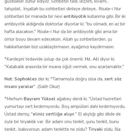
güzellikler zuhur ediyor. Sohbetin tadı, lezzeti, kıvamı..
tahşidat.. İnşallah bu sohbetleri dinleye dinleye.. Risale-i Nur
sohbetleri bir manada bir nevi
antibiyotik
kullanma gibi..Bir iki
antibiyotik aldığında doktorlar diyorlar ki; "bu olmadı, en az bir
hafta alacaksın." Risale-i Nur da bir antibiyotik gibi ama bir
ömür boyu devam edeceksin. Allah şu sohbetlerden, şu
hakikatlardan bizi uzaklaştırmasın, ayağımızı kaydırmasın.
*Kardeşini tedavide üslup da çok önemli.
Hz. Ali
diyor ki;
"Kalabalık arasında bir insana öğüt vermek, onu azarlamaktır."
Not
:
Sophokles
der ki;
"
Tamamıyla doğru olsa da,
sert söz
insanı yaralar
" .(Salih Okur)
*Merhum
Bayram Yüksel
ağabey derdi ki; "Üstad hazretleri
yumurtayı sert kırdırmıyordu. Boş ampülleri dahi kırdırmıyordu.
Üstad demiş; "
eliniz sertliğe alışır
." El alıştığı gibi dilde de
öyle bir tiryakilik var. Bir adam onu tenkit, şunu tenkit, bunu
tenkit.. bakıyorsun, adam tenkitte ne oldu?
Tiryaki
oldu. İlla