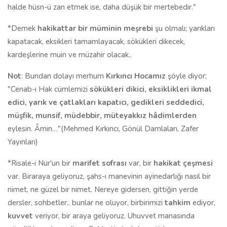
halde hüsn-ü zan etmek ise, daha düşük bir mertebedir."
*Demek
hakikattar bir müminin meşrebi
şu olmalı; yarıkları
kapatacak, eksikleri tamamlayacak, sökükleri dikecek,
kardeşlerine muin ve müzahir olacak..
Not
: Bundan dolayı merhum
Kırkıncı Hocamız
şöyle diyor;
"Cenab-ı Hak cümlemizi
sökükleri dikici, eksiklikleri ikmal
edici, yarık ve çatlakları kapatıcı, gedikleri seddedici,
müşfik, munsif, müdebbir, müteyakkız hâdimlerden
eylesin. Âmin…"(Mehmed Kırkıncı, Gönül Damlaları, Zafer
Yayınları)
*Risale-i Nur'un bir
marifet sofrası
var, bir
hakikat çeşmesi
var. Biraraya geliyoruz, şahs-ı manevinin ayinedarlığı nasıl bir
nimet, ne güzel bir nimet. Nereye gidersen, gittiğin yerde
dersler, sohbetler.. bunlar ne oluyor, birbirimizi
tahkim
ediyor,
kuvvet
veriyor, bir araya geliyoruz. Uhuvvet manasında