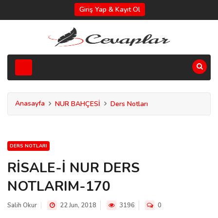
Giriş Yap & Kayıt Ol
Anasayfa
NUR BAHÇESİ
Ders Notları
DERS NOTLARI
RİSALE-İ NUR DERS
NOTLARIM-170
Salih Okur
22 Jun, 2018
3196
0