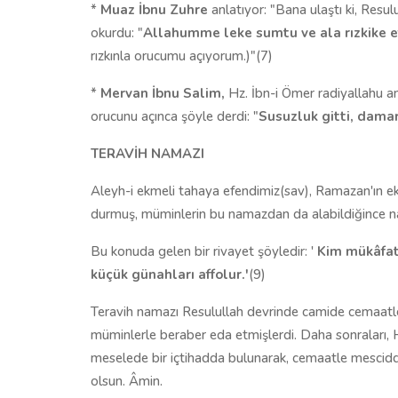
*
Muaz İbnu Zuhre
anlatıyor: "Bana ulaştı ki, Resul
okurdu: "
Allahumme leke sumtu ve al
a rızkike 
rızkınla orucumu açıyorum.)"(7)
*
Mervan İbnu Salim,
Hz. İbn-i Ömer radiyallahu a
orucunu açınca şöyle derdi: "
Susuzluk gitti, damar
TERAVİH NAMAZI
Aleyh-i ekmeli tahaya efendimiz(sav), Ramazan'ın e
durmuş, müminlerin bu namazdan da alabildiğince na
Bu konuda gelen bir rivayet şöyledir: '
Kim mükâfat
küçük günahları affolur.
'
(9)
Teravih namazı Resulullah devrinde camide cemaatle 
müminlerle beraber eda etmişlerdi. Daha sonraları, 
meselede bir içtihadda bulunarak, cemaatle mescidde
olsun. Âmin.