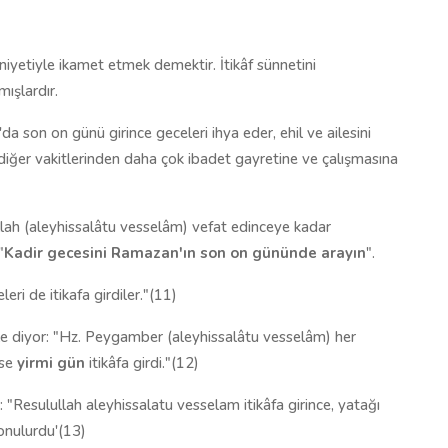
iyetiyle ikamet etmek demektir. İtikâf sünnetini
ışlardır.
da son on günü girince geceleri ihya eder, ehil ve ailesini
 diğer vakitlerinden daha çok ibadet gayretine ve çalışmasına
ullah (aleyhissalâtu vesselâm) vefat edinceye kadar
"
Kadir gecesini Ramazan'ın son on gününde arayın
".
ri de itikafa girdiler."(11)
le diyor: "Hz. Peygamber (aleyhissalâtu vesselâm) her
ise
yirmi gün
itikâfa girdi."(12)
 "Resulullah aleyhissalatu vesselam itikâfa girince, yatağı
onulurdu'(13)