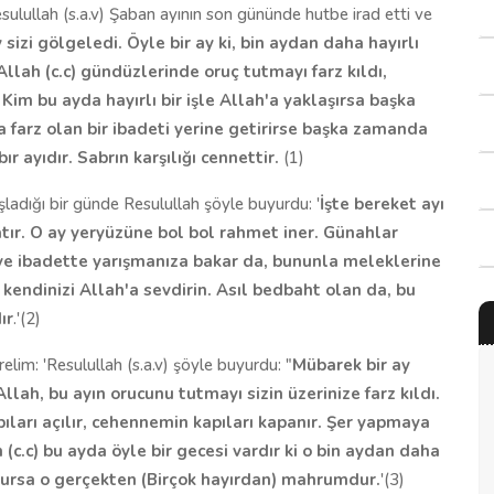
esulullah (s.a.v) Şaban ayının son gününde hutbe irad etti ve
sizi gölgeledi. Öyle bir ay ki, bin aydan daha hayırlı
 Allah (c.c) gündüzlerinde oruç tutmayı farz kıldı,
 Kim bu ayda hayırlı bir işle Allah'a yaklaşırsa başka
a farz olan bir ibadeti yerine getirirse başka zamanda
ır ayıdır. Sabrın karşılığı cennettir.
(1)
şladığı bir günde Resulullah şöyle buyurdu: '
İşte bereket ayı
atır. O ay yeryüzüne bol bol rahmet iner. Günahlar
ik ve ibadette yarışmanıza bakar da, bununla
meleklerine
a kendinizi Allah
'
a sevdirin. Asıl bedbaht olan da, bu
ır
.'(2)
erelim: 'Resulullah (s.a.v) şöyle buyurdu: "
Mübarek bir ay
llah, bu ayın orucunu tutmayı sizin üzerinize farz kıldı.
ıları açılır, cehennemin kapıları kapanır. Şer yapmaya
n (c.c) bu ayda öyle bir gecesi vardır ki o bin aydan daha
lursa o gerçekten (Birçok hayırdan) mahrumdur.
'(3)