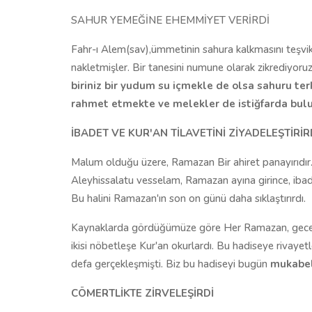
SAHUR YEMEĞİNE EHEMMİYET VERİRDİ
Fahr-ı Alem(sav),ümmetinin sahura kalkmasını teşvik
nakletmişler. Bir tanesini numune olarak zikrediyoruz:
biriniz bir yudum su içmekle de olsa sahuru ter
rahmet etmekte ve melekler de istiğfarda bul
İBADET VE KUR
'
AN TİLAVETİNİ ZİYADELEŞTİRİR
Malum olduğu üzere, Ramazan Bir ahiret panayırıdır.
Aleyhissalatu vesselam, Ramazan ayına girince, ibadett
Bu halini Ramazan'ın son on günü daha sıklaştırırdı.
Kaynaklarda gördüğümüze göre Her Ramazan, gecenin 
ikisi nöbetleşe Kur'an okurlardı. Bu hadiseye rivayetl
defa gerçekleşmişti. Biz bu hadiseyi bugün
mukabel
CÖMERTLİKTE ZİRVELEŞİRDİ