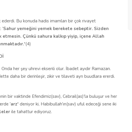
 ederdi. Bu konuda hadis imamları bir çok rivayet
 '
Sahur yemeğini yemek berekete sebeptir. Sizden
k etmesin. Çünkü sahura kalkıp yiyip, içene Alla
h
unmaktadır.
'
(4)
Dİ
 Onda her şey uhrevi eksenli olur. İbadet ayıdır Ramazan.
e daha bir derinleşir, zikir ve tilaveti ayrı buudlara ererdi.
bir vaktinde Efendimiz(sav), Cebrail(as)'la buluşur ve her
erde '
arz
'
deniyor ki, Habibullah'ın(sav) uful edeceği sene iki
eler
ile tahattur ediyoruz.