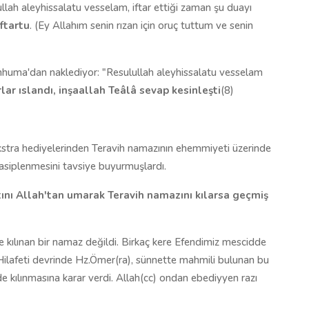
ullah aleyhissalatu vesselam, iftar ettiği zaman şu duayı
eftartu
. (Ey Allahım senin rızan için oruç tuttum ve senin
nhuma'dan naklediyor: "Resulullah aleyhissalatu vesselam
lar ıslandı, inşaallah Teâlâ sevap kesinleşti
(8)
kstra hediyelerinden Teravih namazının ehemmiyeti üzerinde
siplenmesini tavsiye buyurmuşlardı.
ını Allah
'
tan umarak Teravih namazını kılarsa geçmiş
kılınan bir namaz değildi. Birkaç kere Efendimiz mescidde
Hilafeti devrinde Hz.Ömer(ra), sünnette mahmili bulunan bu
 kılınmasına karar verdi. Allah(cc) ondan ebediyyen razı