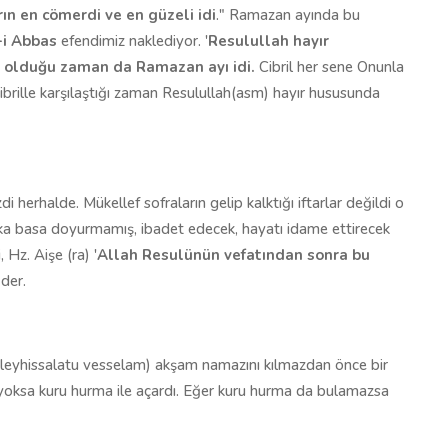
rın en cömerdi ve en güzeli idi
." Ramazan ayında bu
-i Abbas
efendimiz naklediyor. '
Resulullah hayır
rt olduğu zaman da Ramazan ayı id
i.
Cibril her sene Onunla
brille karşılaştığı zaman Resulullah(asm) hayır hususunda
i herhalde. Mükellef sofraların gelip kalktığı iftarlar değildi o
tıka basa doyurmamış, ibadet edecek, hayatı idame ettirecek
 Hz. Aişe (ra) '
Allah Resulünün vef
atından sonra bu
 der.
(aleyhissalatu vesselam) akşam namazını kılmazdan önce bir
 yoksa kuru hurma ile açardı. Eğer kuru hurma da bulamazsa