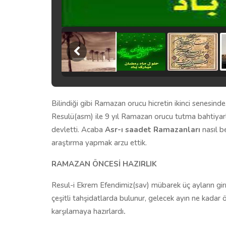
Bilindiği gibi Ramazan orucu hicretin ikinci senesinde
Resulü(asm) ile 9 yıl Ramazan orucu tutma bahtiyarl
devletti. Acaba
Asr-ı saadet Ramazanları
nasıl be
araştırma yapmak arzu ettik.
RAMAZAN ÖNCESİ HAZIRLIK
Resul-i Ekrem Efendimiz(sav) mübarek üç ayların gi
çeşitli tahşidatlarda bulunur, gelecek ayın ne kadar ö
karşılamaya hazırlardı
.