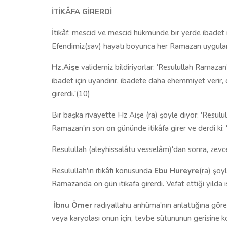
İTİKÂFA GİRERDİ
İtikâf; mescid ve mescid hükmünde bir yerde ibadet n
Efendimiz(sav) hayatı boyunca her Ramazan uygulam
Hz.Aişe
validemiz bildiriyorlar: 'Resulullah Ramazan'
ibadet için uyandırır, ibadete daha ehemmiyet verir,
girerdi.'(10)
Bir başka rivayette Hz Aişe (ra) şöyle diyor: 'Resul
Ramazan'ın son on gününde itikâfa girer ve derdi ki: 
Resulullah (aleyhissalâtu vesselâm)'dan sonra, zevcele
Resulullah'ın itikâfı konusunda
Ebu Hureyre
(ra) şöy
Ramazanda on gün itikafa girerdi. Vefat ettiği yılda 
İbnu Ömer
radıyallahu anhüma'nın anlattığına göre:
veya karyolası onun için, tevbe sütununun gerisine k