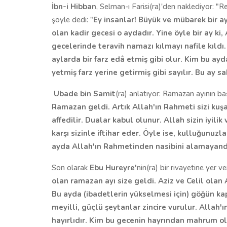
İbn-i Hibban
, Selman-ı Farisi(ra)'den naklediyor: "R
şöyle dedi: "
Ey insanlar!
Büyük ve mübarek bir ay 
olan kadir gecesi o aydadır. Yine öyle bir ay ki,
gecelerinde teravih namazı kılmayı nafile kıldı.
aylarda bir farz edâ etmiş gibi olur. Kim bu ayd
yetmiş farz yerine getirmiş gibi sayılır. Bu ay sab
Ubade bin Samit
(ra) anlatıyor: Ramazan ayının ba
Ramazan geldi. Artık Allah
'
ın Rahmeti sizi kuş
affedilir. Dualar kabul olunur. Allah sizin iyil
karşı sizinle iftihar eder. Öyle ise, kulluğunuzl
ayda Allah
'
ın Rahmetinden nasibini alamayand
Son olarak
Ebu Hureyre
'
nin(ra) bir rivayetine yer v
olan ramazan ayı size geldi. Aziz ve Celil olan A
Bu ayda (ibadetlerin yükselmesi için) göğün kap
meyilli, güçlü şeytanlar zincire vurulur. Allah'ı
hayırlıdır. Kim bu gecenin hayrından mahrum o