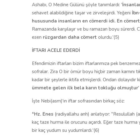
Ashabı, O Medine Gülünü şöyle tanımlardı: '
İnsanla
sehavet alabildiğine taşar ve zirveleşirdi. Yeğeni
İbn
hususunda insanların en cömerdi idi. En cöme
Ramazanda karşılaşır ve bu ramazan boyu sürerdi. Ci
esen
rüzgardan daha cömert
olurdu.'(5)
İFTARI ACELE EDERDİ
Efendimizin iftarları bizim iftarlarımıza pek benzemezd
sofralar. Zira O bir ömür boyu hiçbir zaman karnını 
kadar bir şeylerle iktifa etmişlerdi. Ondan dolayıdır ki,
ümmete gelen ilk bela karın tokluğu olmuştur
'
İşte Nebi(asm)'ın iftar sofrasından birkaç söz:
*
Hz. Enes
(radiyallahu anh) anlatıyor: "Resulullah 
kaç taze hurma ile orucunu açardı. Eğer taze hurma
bir kaç yudum su yudumlardı.'(6)