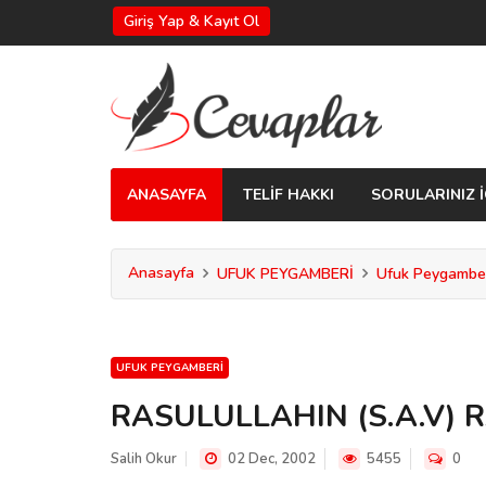
Giriş Yap & Kayıt Ol
ANASAYFA
TELİF HAKKI
SORULARINIZ İ
Anasayfa
UFUK PEYGAMBERİ
Ufuk Peygambe
UFUK PEYGAMBERI
RASULULLAHIN (S.A.V)
Salih Okur
02 Dec, 2002
5455
0