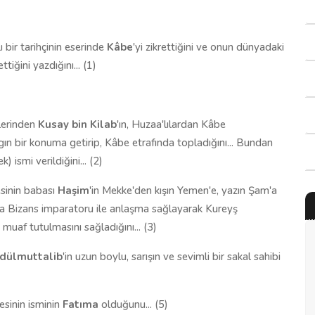
 bir tarihçinin eserinde
Kâbe
'yi zikrettiğini ve onun dünyadaki
iğini yazdığını... (1)
lerinden
Kusay bin Kilab
'ın, Huzaa'lılardan Kâbe
aygın bir konuma getirip, Kâbe etrafında topladığını... Bundan
 ismi verildiğini... (2)
sinin babası
Haşim
'in Mekke'den kışın Yemen'e, yazın Şam'a
ta Bizans imparatoru ile anlaşma sağlayarak Kureyş
 muaf tutulmasını sağladığını... (3)
dülmuttalib
'in uzun boylu, sarışın ve sevimli bir sakal sahibi
sinin isminin
Fatıma
olduğunu... (5)