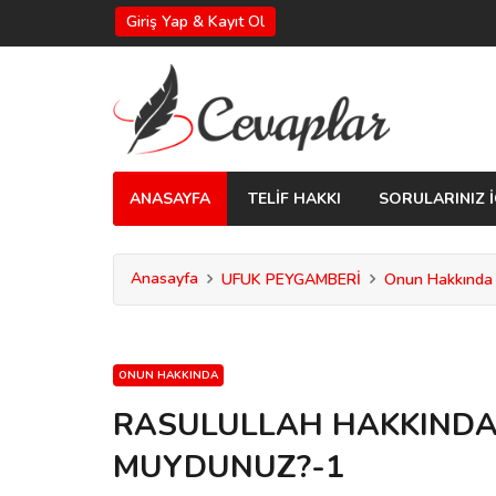
Giriş Yap & Kayıt Ol
ANASAYFA
TELİF HAKKI
SORULARINIZ İ
Anasayfa
UFUK PEYGAMBERİ
Onun Hakkında
ONUN HAKKINDA
RASULULLAH HAKKINDA 
MUYDUNUZ?-1