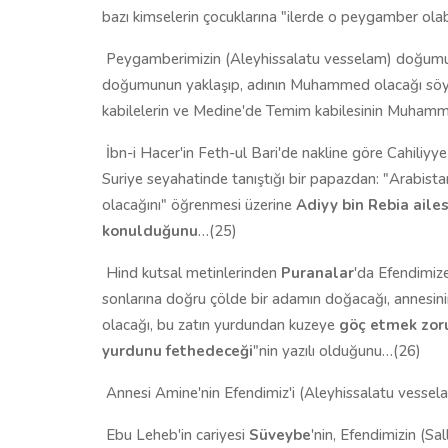
bazı kimselerin çocuklarına "ilerde o peygamber o
Peygamberimizin (Aleyhissalatu vesselam) doğum
doğumunun yaklaşıp, adının Muhammed olacağı söylen
kabilelerin ve Medine'de Temim kabilesinin Muhamme
İbn-i Hacer'in Feth-ul Bari'de nakline göre Cahiliy
Suriye seyahatinde tanıştığı bir papazdan: "Arabi
olacağını" öğrenmesi üzerine
Adiyy bin Rebia ail
konulduğunu
…(25)
Hind kutsal metinlerinden
Puranalar
'da Efendimiz
sonlarına doğru çölde bir adamın doğacağı, annesin
olacağı, bu zatın yurdundan kuzeye
göç etmek zoru
yurdunu fethedeceği
"nin yazılı olduğunu…(26)
Annesi Amine'nin Efendimiz'i (Aleyhissalatu vesse
Ebu Leheb'in cariyesi
Süveybe
'nin, Efendimizin (Sa