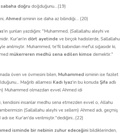
)
sabaha doğru
doğduğunu…(19)
ini,
Ahmed
isminin ise daha az bilindiği… (20)
as
'ın şunları yazdığını: "Muhammed, (Sallallahu aleyhi ve
dir. Kur'an'ın
dört ayetinde
ve birçok hadislerde, Sallallahu
yle anılmıştır. Muhammed, te'fil babından mef'ul sığasıdır ki,
ammed
mükerreren medhü sena edilen kimse
demektir."
anada öven ve övmesini bilen,
Muhammed
isminin ise fazilet
olduğunu... Mağrib allamesi
Kadı Iyaz
'ın bu konuda
Şifa
adlı
ellem) Muhammed olmazdan evvel Ahmed idi
m), kendisini insanlar medhu sena etmezden evvel o, Allahu
gamberimizin (Sallallahu aleyhi ve sellem) Ahmed adı, geçmiş
ı ise Kur'an'da verilmiştir."dediğini...(22)
ed isminde bir nebinin zuhur edeceğini
bildiklerinden,