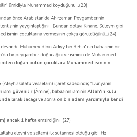
labilir" ümidiyle Muhammed koyduğunu…(23)
undan önce Arabistan'da Ahirzaman Peygamberinin
tisinin yaygınlaştığını... Bundan dolayı Kinane, Süleym gibi
d ismini çocuklarına vermesinin çokça görüldüğünü...(24)
ye devrinde Muhammed bin Adiyy bin Rebia' nın babasının bir
stan'da bir peygamber doğacağını ve isminin de Muhammed
esinden doğan bütün çocuklara Muhammed isminin
e (Aleyhissalatu vesselam) işaret sadedinde; "Dünyanın
in ismi
güvenilir
(Âmine), babasının isminin
Allah'ın kulu
nda bırakılacağı
ve sonra
on bin adam yardımıyla kendi
lam)
ancak 1 hafta
emzirdiğini...(27)
llallahu aleyhi ve sellem) ilk sütannesi olduğu gibi,
Hz