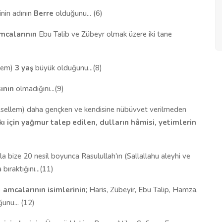
inin adının
Berre
olduğunu... (6)
mcalarının
Ebu Talib ve Zübeyr olmak üzere iki tane
llem)
3 yaş
büyük olduğunu...(8)
ının
olmadığını...(9)
ve sellem) daha gençken ve kendisine nübüvvet verilmeden
ı için yağmur talep edilen, dulların hâmisi, yetimlerin
yla bize 20 nesil boyunca Rasulullah'ın (Sallallahu aleyhi ve
bıraktığını...(11)
)
amcalarının isimlerinin
; Haris, Zübeyir, Ebu Talip, Hamza,
nu... (12)