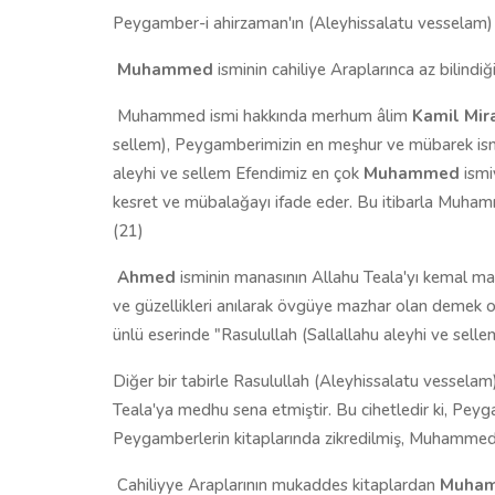
Peygamber-i ahirzaman'ın (Aleyhissalatu vesselam
Muhammed
isminin cahiliye Araplarınca az bilindiğ
Muhammed ismi hakkında merhum âlim
Kamil Mir
sellem), Peygamberimizin en meşhur ve mübarek ismi
aleyhi ve sellem Efendimiz en çok
Muhammed
ismi
kesret ve mübalağayı ifade eder. Bu itibarla Muh
(21)
Ahmed
isminin manasının Allahu Teala'yı kemal m
ve güzellikleri anılarak övgüye mazhar olan demek 
ünlü eserinde "Rasulullah (Sallallahu aleyhi ve s
Diğer bir tabirle Rasulullah (Aleyhissalatu vessela
Teala'ya medhu sena etmiştir. Bu cihetledir ki, Pey
Peygamberlerin kitaplarında zikredilmiş, Muhammed ad
Cahiliyye Araplarının mukaddes kitaplardan
Muhamm