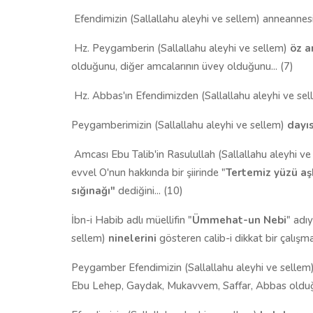
Efendimizin (Sallallahu aleyhi ve sellem) anneannes
Hz. Peygamberin (Sallallahu aleyhi ve sellem)
öz a
olduğunu, diğer amcalarının üvey olduğunu... (7)
Hz. Abbas'ın Efendimizden (Sallallahu aleyhi ve se
Peygamberimizin (Sallallahu aleyhi ve sellem)
dayıs
Amcası Ebu Talib'in Rasulullah (Sallallahu aleyhi 
evvel O'nun hakkında bir şiirinde "
Tertemiz yüzü aşk
sığınağı"
dediğini... (10)
İbn-i Habib adlı müellifin "
Ümmehat-un Nebi
" adı
sellem)
ninelerini
gösteren calib-i dikkat bir çalışma 
Peygamber Efendimizin (Sallallahu aleyhi ve sellem
Ebu Lehep, Gaydak, Mukavvem, Saffar, Abbas olduğu