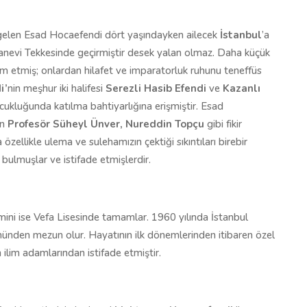
 gelen Esad Hocaefendi dört yaşındayken ailecek
İstanbul
’a
evi Tekkesinde geçirmiştir desek yalan olmaz. Daha küçük
m etmiş; onlardan hilafet ve imparatorluk ruhunu teneffüs
i’
nin meşhur iki halifesi
Serezli Hasib Efendi
ve
Kazanlı
cukluğunda katılma bahtiyarlığına erişmiştir. Esad
en
Profesör Süheyl Ünver, Nureddin Topçu
gibi fikir
zellikle ulema ve sulehamızın çektiği sıkıntıları birebir
bulmuşlar ve istifade etmişlerdir.
imini ise Vefa Lisesinde tamamlar. 1960 yılında İstanbul
münden mezun olur. Hayatının ilk dönemlerinden itibaren özel
ilim adamlarından istifade etmiştir.