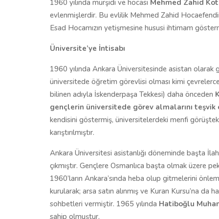
1960 yılında mürşidi ve hocası
Mehmed Zahid Kot
evlenmişlerdir. Bu evlilik Mehmed Zahid Hocaefendin
Esad Hocamızın yetişmesine hususi ihtimam göstermi
Üniversite’ye İntisabı
1960 yılında Ankara Üniversitesinde asistan olara
üniversitede öğretim görevlisi olması kimi çevrele
bilinen adıyla İskenderpaşa Tekkesi) daha önceden
K
gençlerin üniversitede görev almalarını teşvik 
kendisini göstermiş, üniversitelerdeki menfi görüşteki
karıştırılmıştır.
Ankara Üniversitesi asistanlığı döneminde başta İlah
çıkmıştır. Gençlere Osmanlıca başta olmak üzere pek
1960’ların Ankara’sında heba olup gitmelerini önlem
kurularak; arsa satın alınmış ve Kuran Kursu’na da hav
sohbetleri vermiştir. 1965 yılında
Hatiboğlu Muham
sahip olmuştur.