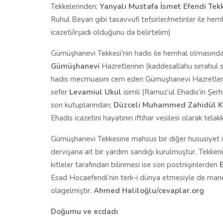
Tekkelerinden;
Yanyalı Mustafa İsmet Efendi Tek
Ruhul Beyan gibi tasavvufi tefsirler/metinler ile he
icazeti/irşadı olduğunu da belirtelim)
Gümüşhanevi Tekkesi’nin hadis ile hemhal olmasındak
Gümüşhanevi
Hazretlerinin (kaddesallahu sırrahul
hadis mecmuasını cem eden Gümüşhanevi Hazretleri; ki
sefer
Levamiul Ukul
isimli (Ramuz’ul Ehadis’in Şerhi)
son kutuplarından;
Düzceli Muhammed Zahidül K
Ehadis icazetini hayatının iftihar vesilesi olarak telakk
Gümüşhanevi Tekkesine mahsus bir diğer hususiyet 
dervişana ait bir yardım sandığı kurulmuştur. Tekken
kitleler tarafından bilinmesi ise son postnişinlerden
Esad Hocaefendi’nin terk-i dünya etmesiyle de man
olagelmiştir.
Ahmed Haliloğlu/cevaplar.org
Doğumu ve ecdadı