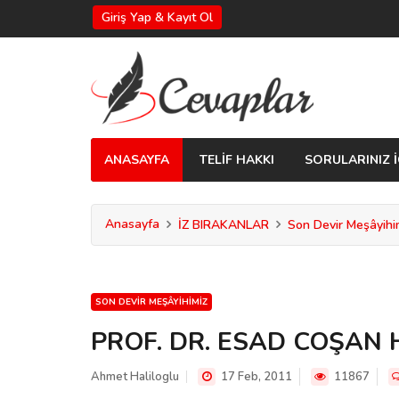
Giriş Yap & Kayıt Ol
ANASAYFA
TELİF HAKKI
SORULARINIZ İ
Anasayfa
İZ BIRAKANLAR
Son Devir Meşâyihi
SON DEVIR MEŞÂYIHIMIZ
PROF. DR. ESAD COŞAN
Ahmet Haliloglu
17 Feb, 2011
11867