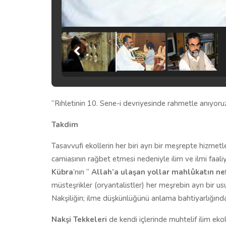
“Rıhletinin 10. Sene-i devriyesinde rahmetle anıyoru
Takdim
Tasavvufi ekollerin her biri ayrı bir meşrepte hizmetl
camiasının rağbet etmesi nedeniyle ilim ve ilmi faali
Kübra
’nın “
Allah’a ulaşan yollar mahlûkatın ne
müsteşrikler (oryantalistler) her meşrebin ayrı bir us
Nakşiliğin; ilme düşkünlüğünü anlama bahtiyarlığında
Nakşi Tekkeleri
de kendi içlerinde muhtelif ilim eko