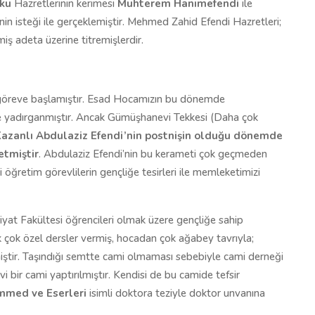
ku
Hazretlerinin kerimesi
Muhterem Hanımefendi
ile
in isteği ile gerçeklemiştir. Mehmed Zahid Efendi Hazretleri;
ş adeta üzerine titremişlerdir.
k göreve başlamıştır. Esad Hocamızın bu dönemde
rce yadırganmıştır. Ancak Gümüşhanevi Tekkesi (Daha çok
azanlı Abdulaziz Efendi’nin postnişin olduğu dönemde
etmiştir
. Abdulaziz Efendi’nin bu kerameti çok geçmeden
 öğretim görevlilerin gençliğe tesirleri ile memleketimizi
iyat Fakültesi öğrencileri olmak üzere gençliğe sahip
 çok özel dersler vermiş, hocadan çok ağabey tavrıyla;
iştir. Taşındığı semtte cami olmaması sebebiyle cami derneği
i bir cami yaptırılmıştır. Kendisi de bu camide tefsir
med ve Eserleri
isimli doktora teziyle doktor unvanına