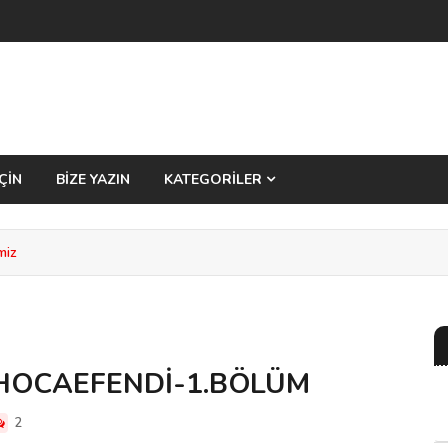
ÇİN
BİZE YAZIN
KATEGORİLER
miz
 HOCAEFENDİ-1.BÖLÜM
2