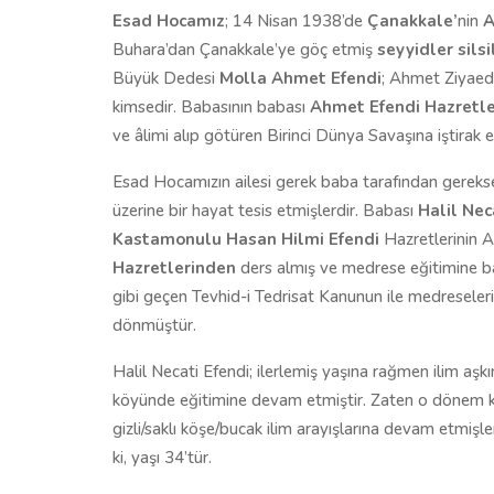
Esad Hocamız
; 14 Nisan 1938’de
Çanakkale’
nin
A
Buhara’dan Çanakkale’ye göç etmiş
seyyidler silsi
Büyük Dedesi
Molla Ahmet Efendi
; Ahmet Ziyaed
kimsedir. Babasının babası
Ahmet Efendi Hazretle
ve âlimi alıp götüren Birinci Dünya Savaşına iştirak
Esad Hocamızın ailesi gerek baba tarafından gerekse
üzerine bir hayat tesis etmişlerdir. Babası
Halil Nec
Kastamonulu Hasan Hilmi Efendi
Hazretlerinin 
Hazretlerinden
ders almış ve medrese eğitimine baş
gibi geçen Tevhid-i Tedrisat Kanunun ile medreseleri
dönmüştür.
Halil Necati Efendi; ilerlemiş yaşına rağmen ilim aş
köyünde eğitimine devam etmiştir. Zaten o dönem k
gizli/saklı köşe/bucak ilim arayışlarına devam etmişle
ki, yaşı 34’tür.