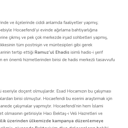
nde ve ilçelerinde ciddi anlamda faaliyetler yapmış;
iyle Hocaefendi’yi evinde ağırlama bahtiyarlığına
erine çıkmış ve pek çok merkezde irşad sohbetleri yapmış,
kesinin tüm postnişin ve müntesipleri gibi gerek
rinin tertip ettiği
Ramuz’ul Ehadis
isimli hadis-i şerif
en önemli hizmetlerinden birisi de hadis merkezli tasavvufu
mli eseriyle doçent olmuşlardır. Esad Hocamızın bu çalışması
alardan birisi olmuştur. Hocaefendi bu eserini araştırmak için
anede çalışmalar yapmıştır. Hocaefendi’nin hem İslami
et olmasının getirisiyle Hacı Bektaş-ı Veli Hazretleri ve
ilik üzerinden ülkemizde kampanya düzenlemeye