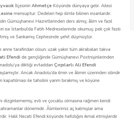
yvacık
İlçesinin
Ahmetçe
Köyünde dünyaya gelir. Ailesi
lesine
mensuptur. Dedeleri hep ilimle bilinen insanlardır.
din Gümüşhanevi Hazretlerinden ders almış; âlim ve fazıl
ri
ise İstanbul’da Fatih Medreselerinde okumuş; pek çok fazılı
 etmiş ve Sarıkamış Cephesinde şehit düşmüştür.
 anne tarafından olsun; uzak yakın tüm akrabaları takva
ati Efendi
de gençliğinde Gümüşhanevi Postnişinlerinden
Anadolu’ya diktiği evtaddan
Çırpılarlı Ali Efendi
lamıştır. Ancak Anadolu’da ilmin ve âlimin üzerinden silindir
n kapatılması ile tahsilini yarım bırakmış ve köyüne
kını dizginlememiş; evli ve çocuklu olmasına rağmen kendi
ahramanlar dönemidir. Âlimlerimiz aç kalmışlar ama
rdir. Halil Necati Efendi köyünde hafızlığını ikmal etmişlerdir