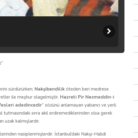
z”
erini sürdürürken;
Nakşibendilik
öteden beri medrese
yetler ile meşhur olagelmiştir.
Hazreti Pir Necmeddin-i
fesleri adedincedir
” sözünü anlamayan yabancı ve yerli
ul tutmasındaki sırra akıl erdiremediklerinden olsa gerek
n uzak kalmışlardır.
llerinden nasiplenmişlerdir. İstanbul’daki Nakşi-Halidi