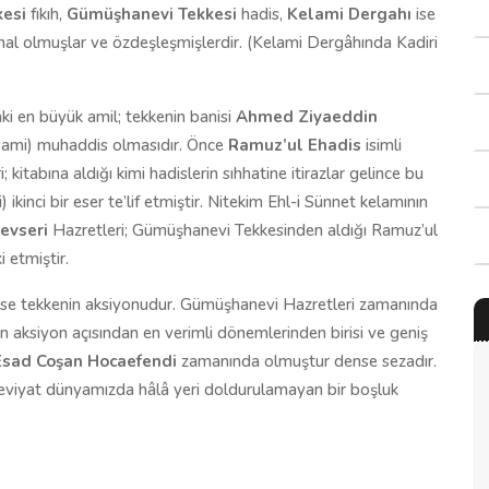
kesi
fıkıh,
Gümüşhanevi Tekkesi
hadis,
Kelami Dergahı
ise
mhal olmuşlar ve özdeşleşmişlerdir. (Kelami Dergâhında Kadiri
i en büyük amil; tekkenin banisi
Ahmed Ziyaeddin
 sami) muhaddis olmasıdır. Önce
Ramuz’ul Ehadis
isimli
tabına aldığı kimi hadislerin sıhhatine itirazlar gelince bu
 ikinci bir eser te’lif etmiştir. Nitekim Ehl-i Sünnet kelamının
evseri
Hazretleri; Gümüşhanevi Tekkesinden aldığı Ramuz’ul
i etmiştir.
ise tekkenin aksiyonudur. Gümüşhanevi Hazretleri zamanında
in aksiyon açısından en verimli dönemlerinden birisi ve geniş
Esad Coşan Hocaefendi
zamanında olmuştur dense sezadır.
eviyat dünyamızda hâlâ yeri doldurulamayan bir boşluk