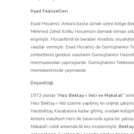
İrşad Faaliyetleri
Esad Hocamız; Ankara başta olmak üzere bölge illeri
Mehmed Zahid Kotku Hocamızın damadı olması sebeb
erişmiştir. Hocaefendi ile beraber Anadolu seyahatl
vaazlar vermiştir. Esad Hocamız da Gümüşhanevi Tek
sohbetlerini gerekse vaazlarını Gümüşhanevi Hazretle
mecmuasından yapmışlardır. Gümüşhanevi Tekkesinin 
memleketimizde yaymasıdır.
Doçentliği
1973 yılında “
Hacı Bektaş-ı Veli ve Makalat
” isi
Hacı Bektaş-ı Veli üzerine yapılmış en orijinal çalışm
Hacıbektaş Kasabasına kadar gitmiş, oradaki kütüph
ilimlere vukufiyeti hem de tasavvufa aşina bir şahsiy
Makalat’ı ciddi anlamda ilk kez incelenmiştir.
Bektaş