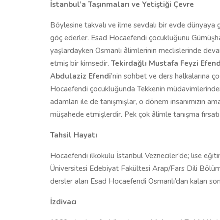
İstanbul’a Taşınmaları ve Yetiştiği Çevre
Böylesine takvalı ve ilme sevdalı bir evde dünyaya
göç ederler. Esad Hocaefendi çocukluğunu Gümüşhan
yaşlardayken Osmanlı âlimlerinin meclislerinde deva
etmiş bir kimsedir.
Tekirdağlı Mustafa Feyzi Efend
Abdulaziz Efendi
’nin sohbet ve ders halkalarına ço
Hocaefendi çocukluğunda Tekkenin müdavimlerind
adamları ile de tanışmışlar, o dönem insanımızın ama ö
müşahede etmişlerdir. Pek çok âlimle tanışma fırsatı 
Tahsil Hayatı
Hocaefendi ilkokulu İstanbul Vezneciler’de; lise eğit
Üniversitesi Edebiyat Fakültesi Arap/Fars Dili Bölü
dersler alan Esad Hocaefendi Osmanlı’dan kalan son 
İzdivacı