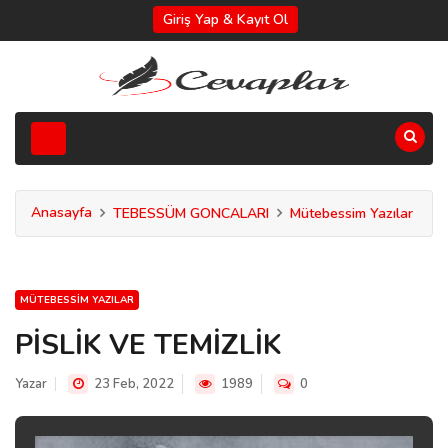
Giriş Yap & Kayıt Ol
Anasayfa
TEBESSÜM GONCALARI
Mütebessim Yazılar
MÜTEBESSIM YAZILAR
PİSLİK VE TEMİZLİK
Yazar
23 Feb, 2022
1989
0