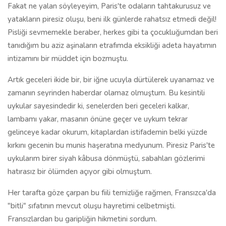
Fakat ne yalan söyleyeyim, Paris'te odaların tahtakurusuz ve
yatakların piresiz oluşu, beni ilk günlerde rahatsız etmedi değil!
Pisliği sevmemekle beraber, herkes gibi ta çocukluğumdan beri
tanıdığım bu aziz aşinaların etrafımda eksikliği adeta hayatımın
intizamını bir müddet için bozmuştu.
Artık geceleri ikide bir, bir iğne ucuyla dürtülerek uyanamaz ve
zamanın seyrinden haberdar olamaz olmuştum. Bu kesintili
uykular sayesindedir ki, senelerden beri geceleri kalkar,
lambamı yakar, masanın önüne geçer ve uykum tekrar
gelinceye kadar okurum, kitaplardan istifademin belki yüzde
kırkını gecenin bu munis haşeratına medyunum. Piresiz Paris'te
uykularım birer siyah kâbusa dönmüştü, sabahları gözlerimi
hatırasız bir ölümden açıyor gibi olmuştum.
Her tarafta göze çarpan bu fiili temizliğe rağmen, Fransızca'da
"bitli" sıfatının mevcut oluşu hayretimi celbetmişti.
Fransızlardan bu garipliğin hikmetini sordum.