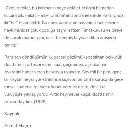
-Evet, dediler, bu kelimenin neye delâlet ettiğini bilmeden
kullanırdık. Fakat Harb-i Umûmi'nin son senelerinde Paris içinde
iki "bit" bulunabildi. Bu nadir yaratıkları hayvanat bahçesinde
hayli müddet çoluk çocuğa teşhir ettiler. Tahtakurusu ve pireyi
de ancak mamut gibi, nesli tükenmiş hayvan ırkları arasında
tanırız."
Paris'ten döndüğümün ilk gecesi gözümü kapadıktan belküçük
dostlarımın ortasıni yarım saat geçmeden, aşinalarımın
ziyaretini haber veren bir acıyla uyandım. Sevimli bir pire, genç
bir ceylan neşesiyle etrafımda sıçrıyor, bir tahta kurusu da gece
mesai saatimin geldiğini haber vermek üzere, dost bir
yürüyüşle yaklaşıyordu. Artık hayırsever küçük dostlarımın
ortasındaydım. (1928)
Kaynak
Ahmet Haşim