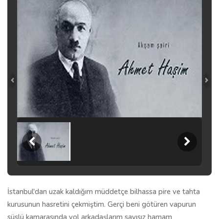
İstanbul'dan uzak kaldığım müddetçe bilhassa pire ve tahta
kurusunun hasretini çekmiştim. Gerçi beni götüren vapurun
süslü kamarasında yol arkadaşlarım sayısız hamam