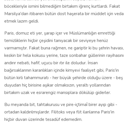
böcekleriyle ismini bilmediğim birtakım iğrenç kurtlardı. Fakat
Marsilya'dan itibaren bütün dost haşerata bir müddet için veda
etmek lazım geldi.
Paris, domuz eti yer, şarap içer ve Müslümanlığın emrettiği
temizliklerin hiçbir çeşidini tanıyacak bir seviyeye henüz
varmamıştır. Fakat buna rağmen, ne gariptir ki bu şehrin havası,
keskin bir hela kokusu yerine, taze sonbahar güllerinin rayihasını
andırır nebati, hafif, uçucu bir ıtır ile doludur. İnsan
bağırsaklarının karanlıkları içinde kimyevi faaliyet gibi, Paris'in
bütün kirli tahammuratı - her büyük şehirde olduğu üzere - beş
duyudan hiç birisine aşikar olmaksızın, yeraltı yollarından
birtakım uzak ve esrarengiz mansıplara dökülüp giderler.
Bu meyanda bit, tahtakurusu ve pire-içtimaî birer ayıp gibi -
ortadan kaldırılmışlardır. Filitoks veya flit ilanlarına Paris'in
hiçbir duvarı üzerinde tesadüf edemedim.