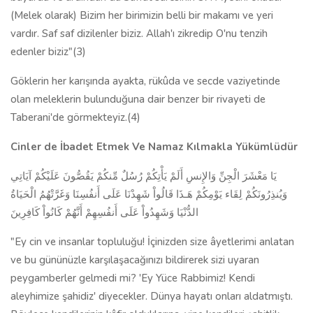
(Melek olarak) Bizim her birimizin belli bir makamı ve yeri
vardır. Saf saf dizilenler biziz. Allah'ı zikredip O'nu tenzih
edenler biziz"(3)
Göklerin her karışında ayakta, rükûda ve secde vaziyetinde
olan meleklerin bulunduğuna dair benzer bir rivayeti de
Taberani'de görmekteyiz.(4)
Cinler de İbadet Etmek Ve Namaz Kılmakla Yükümlüdür
يَا مَعْشَرَ الْجِنِّ وَالإِنسِ أَلَمْ يَأْتِكُمْ رُسُلٌ مِّنكُمْ يَقُصُّونَ عَلَيْكُمْ آيَاتِي
وَيُنذِرُونَكُمْ لِقَاء يَوْمِكُمْ هَـذَا قَالُواْ شَهِدْنَا عَلَى أَنفُسِنَا وَغَرَّتْهُمُ الْحَيَاةُ
الدُّنْيَا وَشَهِدُواْ عَلَى أَنفُسِهِمْ أَنَّهُمْ كَانُواْ كَافِرِينَ
"Ey cin ve insanlar topluluğu! İçinizden size âyetlerimi anlatan
ve bu gününüzle karşılaşacağınızı bildirerek sizi uyaran
peygamberler gelmedi mi? 'Ey Yüce Rabbimiz! Kendi
aleyhimize şahidiz' diyecekler. Dünya hayatı onları aldatmıştı.