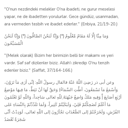
"O'nun nezdindeki melekler O'na ibadeti, ne gurur meselesi
yapar, ne de ibadetten yorulurlar. Gece gündüz, usanmadan,
ara vermeden tesbih ve ibadet ederler." (Enbiya, 21/19-20.)
وَمَا مِنَّا إِلَّا لَهُ مَقَامٌ مَّعْلُومٌ {*} وَإِنَّا لَنَحْنُ الصَّافُّونَ {*} وَإِنَّا لَنَحْنُ
الْمُسَبِّحُونَ
"(Melek olarak) Bizim her birimizin belli bir makamı ve yeri
vardır. Saf saf dizilenler biziz. Allah'ı zikredip O'nu tenzih
edenler biziz." (Saffat, 37/164-166.)
وعن أبى ذر رَضِىَ اللّهُ عَنْهُ قالقال رسولُ اللّهِ: إنِّى أرَى مَاَ تَرَوْنَ،
وَأسْمَعُ مَاَ تَسْمَعُونَ، أطَّتِ السَّمَاءُ) وَحَقَّ لَهَا أنْ تَئِطَّ، مَا فِيهَا مَوْضِعُ
أرْبَعِ أصَابِعَ إَّ وَفِيهِ مَلكٌ وَاضِعٌ جَبْهَتَهُ ِللّهِ تَعالى سَاجِداً، وَاللّهِ لَوْ تَعْلَمُونَ
مَا أعْلَمُ لَضَحِكْتُمْ قَلِيً، وَلَبَكَيْتُمْ كَثِيراً، وَلَمَا تَلَذّذْتُمْ بِالنِّسَاءِ عَلى
الفُرُشِ، وَلَخَرَجْتُمْ إلى الصُّعُدَاتِ تَجْأرُونَ إلى اللّهِ تَعالى، لَوَدِدْتُ أنِّى
شَجَرَةٌ تُعْضَدُ