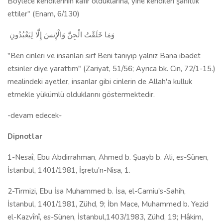
Böylece kendilerinin kâfir olduklarına, yine kendileri şahitlik
ettiler" (Enam, 6/130)
وَمَا خَلَقْتُ الْجِنَّ وَالْإِنسَ إِلَّا لِيَعْبُدُونِ
"Ben cinleri ve insanları sırf Beni tanıyıp yalnız Bana ibadet
etsinler diye yarattım" (Zariyat, 51/56; Ayrıca bk. Cin, 72/1-15.)
mealindeki ayetler, insanlar gibi cinlerin de Allah'a kulluk
etmekle yükümlü olduklarını göstermektedir.
-devam edecek-
Dipnotlar
1-Nesaî, Ebu Abdirrahman, Ahmed b. Şuayb b. Ali, es-Sünen,
İstanbul, 1401/1981, İşretu'n-Nisa, 1.
2-Tirmizi, Ebu İsa Muhammed b. İsa, el-Camiu's-Sahih,
İstanbul, 1401/1981, Zühd, 9; İbn Mace, Muhammed b. Yezid
el-Kazvînî, es-Sünen, İstanbul,1403/1983, Zühd, 19; Hâkim,