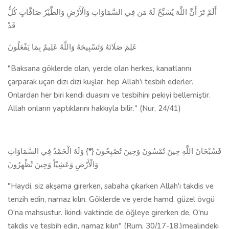
أَلَمْ تَرَ أَنَّ اللَّهَ يُسَبِّحُ لَهُ مَن فِي السَّمَاوَاتِ وَالْأَرْضِ وَالطَّيْرُ صَافَّاتٍ كُلٌّ
قَدْ
عَلِمَ صَلَاتَهُ وَتَسْبِيحَهُ وَاللَّهُ عَلِيمٌ بِمَا يَفْعَلُونَ
"Baksana göklerde olan, yerde olan herkes, kanatlarını
çarparak uçan dizi dizi kuşlar, hep Allah'ı tesbih ederler.
Onlardan her biri kendi duasını ve tesbihini pekiyi bellemiştir.
Allah onların yaptıklarını hakkıyla bilir." (Nur, 24/41)
فَسُبْحَانَ اللَّهِ حِينَ تُمْسُونَ وَحِينَ تُصْبِحُونَ {*} وَلَهُ الْحَمْدُ فِي السَّمَاوَاتِ
وَالْأَرْضِ وَعَشِيّاً وَحِينَ تُظْهِرُونَ
"Haydi, siz akşama girerken, sabaha çıkarken Allah'ı takdis ve
tenzih edin, namaz kılın. Göklerde ve yerde hamd, güzel övgü
O'na mahsustur. İkindi vaktinde de öğleye girerken de, O'nu
takdis ve tesbih edin, namaz kılın" (Rum, 30/17-18.)mealindeki