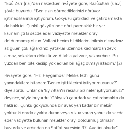
"Ebû Zerr (r.a.)'den nakledilen rivâyete göre, Rasûlullah (s.a.v.)
şöyle buyurdu:
"
Ben sizin görmediklerinizi görüyor
işitmediklerinizi işitiyorum. Gökyüzü çatırdadı ve çatırdamakta
da haklı idi. Çünkü gökyüzünde dört parmaklık bir yer
kalmamıştı ki secde eder vaziyette melekler orayı
doldurmamış olsun. Vallahi benim bildiklerimi bilmiş olsaydınız
az güler, çok ağlardınız, yataklar üzerinde kadınlardan zevk
almaz, sokaklara dökülür ve Allah'a yalvarır, yakarırdınız. Bu
yüzden ben bile kesilip yok edilen bir ağaç olmayı istedim."(2)
Rivayete göre, "Hz. Peygamber Mekke fethi günü
yanındakilere hitaben: 'Benim işittiklerimi işitiyor musunuz?'
diye sordu. Onlar da 'Ey Allah'ın resulü! Siz neler işitiyorsunuz?'
deyince, şöyle buyurdu: 'Gökyüzü çatırdadı ve çatırdamakta da
haklı idi. Çünkü gökyüzünde bir ayak yeri kadar bir mekân
yoktur ki orada ayakta duran veya rükua varan yahut da secde
eder vaziyette bulunan melekler orayı doldurmuş olmasın'
buyurdu ve ardından da Saffat suresinin 37. Ayetini okudu:"