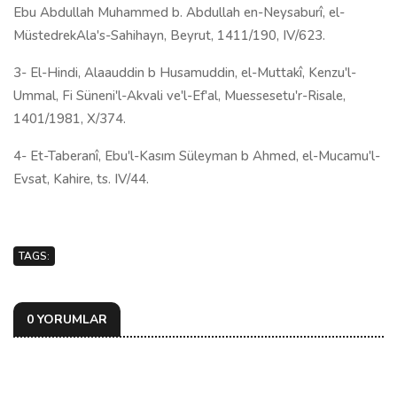
Ebu Abdullah Muhammed b. Abdullah en-Neysaburî, el-
MüstedrekAla's-Sahihayn, Beyrut, 1411/190, IV/623.
3- El-Hindi, Alaauddin b Husamuddin, el-Muttakî, Kenzu'l-
Ummal, Fi Süneni'l-Akvali ve'l-Ef'al, Muessesetu'r-Risale,
1401/1981, X/374.
4- Et-Taberanî, Ebu'l-Kasım Süleyman b Ahmed, el-Mucamu'l-
Evsat, Kahire, ts. IV/44.
TAGS:
0 YORUMLAR