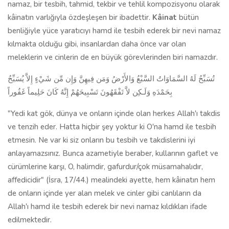
namaz, bir tesbih, tahmid, tekbir ve tehlil kompozisyonu olarak
kâinatın varlığıyla özdeşleşen bir ibadettir.
Kâinat
bütün
benliğiyle yüce yaratıcıyı hamd ile tesbih ederek bir nevi namaz
kılmakta olduğu gibi, insanlardan daha önce var olan
meleklerin ve cinlerin de en büyük görevlerinden biri namazdır.
تُسَبِّحُ لَهُ السَّمَاوَاتُ السَّبْعُ وَالأَرْضُ وَمَن فِيهِنَّ وَإِن مِّن شَيْءٍ إِلاَّ يُسَبِّحُ
بِحَمْدَهِ وَلَـكِن لاَّ تَفْقَهُونَ تَسْبِيحَهُمْ إِنَّهُ كَانَ حَلِيماً غَفُوراً
"Yedi kat gök, dünya ve onların içinde olan herkes Allah'ı takdis
ve tenzih eder. Hatta hiçbir şey yoktur ki O'na hamd ile tesbih
etmesin. Ne var ki siz onların bu tesbih ve takdislerini iyi
anlayamazsınız. Bunca azametiyle beraber, kullarının gaflet ve
cürümlerine karşı, O, halimdir, gafurdur/çok müsamahalıdır,
affedicidir" (İsra, 17/44.) mealindeki ayette, hem kâinatın hem
de onların içinde yer alan melek ve cinler gibi canlıların da
Allah'ı hamd ile tesbih ederek bir nevi namaz kıldıkları ifade
edilmektedir.