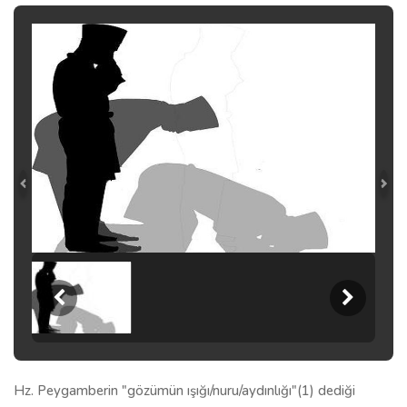
Hz. Peygamberin "gözümün ışığı/nuru/aydınlığı"(1) dediği