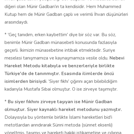
diğeri olan Münir Gadban'ın ta kendisidir. Hem Muhammed
Kutup hem de Münir Gadban çaplı ve verimli İhvan düşünürleri
arasındaydı.
* 'Geç tanıdım, erken kaybettim' diye bir söz var. Bu söz,
benimle Münir Gadban münasebeti konusunda fazlasıyla
geçerli. İkimizin münasebetine intibak etmektedir. Suriye
meselesi tanışmamıza ve kaynaşmamıza vesile oldu.
Nebevi
Hareket Metodu kitabıyla ve benzerleriyle birlikte
Türkiye'de de tanınmıştır. Esasında ilimlerde öncü
isimlerden birisiydi
. 'Siyer fıkhı' çığırını açan bilebildiğim
kadarıyla Mustafa Sıbai olmuştur. O ise zirveye taşımıştır.
*
Bu siyer fıkhını zirveye taşıyan ise Münir Gadban
olmuştur. Siyer kaynaklı hareket metodunu yazmıştır.
Dolayısıyla bu yöntemle birlikte İslami hareketleri bid'i
metotlardan arındırarak Sünni metoda (sünnet eksenli)
yöneltmiş, taşımış ve hareketi hakiki istikametine ve çığırına