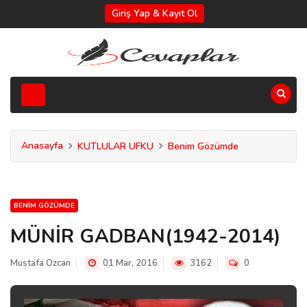
Giriş Yap & Kayıt Ol
Anasayfa
KUTLULAR UFKU
Benim Gözümde
BENIM GÖZÜMDE
MÜNİR GADBAN(1942-2014)
Mustafa Ozcan
01 Mar, 2016
3162
0