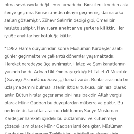
olma sevdasında değil, emre amadedir. Birisi ileri itmeden asla
ileriye geçmez. Kimse itmeden ileriye geçmemiş, daima arka
safları gözlemiştir. Züheyr Salim'in dediği gibi, Ömeri bir
haslete sahiptir.
Hayırlara anahtar ve şerlere kilittir.
Her
iyiliğe anahtar her kötülüğe kilittir.
*1982 Hama olaylarından sonra Müslüman Kardeşler asabi
günler geçirmekte ve çalkantılı dönemler yaşamaktadır.
Hareket neredeyse üçe ayrılmıştır. Halep ve Şam kanatlarının
yanında bir de Adnan Ukle'nin başı çektiği Et Talietü'l Mukatile
( Savaşçı Akıncı/Öncü Savaşçı) kanat vardır. Bunlar arasında bir
uzlaşma zemini bulması istenir. İktidar tutkusu, piri hırsi olarak
anılır. Bütün hırslar geçer ama pir-i hırsı bakidir. Allah vergisi
olarak Münir Gadban bu duygulardan müberra ve paktır. Bu
nedenle de kanatlar arasında kilitlenmiş Suriye Müslüman
Kardeşler hareketi içindeki bu buzlanmayı ve kilitlenmeyi
çözecek isim olarak Münir Gadban ismi öne çıkar. Müslüman