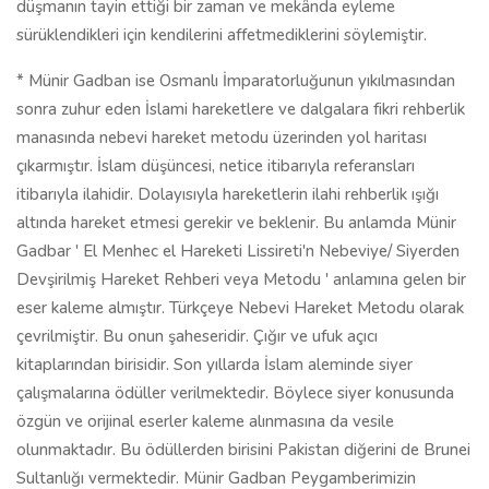
düşmanın tayin ettiği bir zaman ve mekânda eyleme
sürüklendikleri için kendilerini affetmediklerini söylemiştir.
* Münir Gadban ise Osmanlı İmparatorluğunun yıkılmasından
sonra zuhur eden İslami hareketlere ve dalgalara fikri rehberlik
manasında nebevi hareket metodu üzerinden yol haritası
çıkarmıştır. İslam düşüncesi, netice itibarıyla referansları
itibarıyla ilahidir. Dolayısıyla hareketlerin ilahi rehberlik ışığı
altında hareket etmesi gerekir ve beklenir. Bu anlamda Münir
Gadbar ' El Menhec el Hareketi Lissireti'n Nebeviye/ Siyerden
Devşirilmiş Hareket Rehberi veya Metodu ' anlamına gelen bir
eser kaleme almıştır. Türkçeye Nebevi Hareket Metodu olarak
çevrilmiştir. Bu onun şaheseridir. Çığır ve ufuk açıcı
kitaplarından birisidir. Son yıllarda İslam aleminde siyer
çalışmalarına ödüller verilmektedir. Böylece siyer konusunda
özgün ve orijinal eserler kaleme alınmasına da vesile
olunmaktadır. Bu ödüllerden birisini Pakistan diğerini de Brunei
Sultanlığı vermektedir. Münir Gadban Peygamberimizin