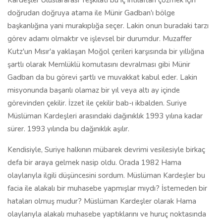
Kardeşler Uluslararası Teşkilatı bu iç ihtilafları çözmek için
doğrudan doğruya atama ile Münir Gadban'ı bölge
başkanlığına yani murakıplığa seçer. Lakin onun buradaki tarzı
görev adamı olmaktır ve işlevsel bir durumdur. Muzaffer
Kutz'un Mısır'a yaklaşan Moğol çerileri karşısında bir yıllığına
şartlı olarak Memlüklü komutasını devralması gibi Münir
Gadban da bu görevi şartlı ve muvakkat kabul eder. Lakin
misyonunda başarılı olamaz bir yıl veya altı ay içinde
görevinden çekilir. İzzet ile çekilir bab-ı ikbalden. Suriye
Müslüman Kardeşleri arasındaki dağınıklık 1993 yılına kadar
sürer. 1993 yılında bu dağınıklık aşılır.
Kendisiyle, Suriye halkının mübarek devrimi vesilesiyle birkaç
defa bir araya gelmek nasip oldu. Orada 1982 Hama
olaylarıyla ilgili düşüncesini sordum. Müslüman Kardeşler bu
facia ile alakalı bir muhasebe yapmışlar mıydı? İstemeden bir
hataları olmuş mudur? Müslüman Kardeşler olarak Hama
olaylarıyla alakalı muhasebe yaptıklarını ve huruç noktasında