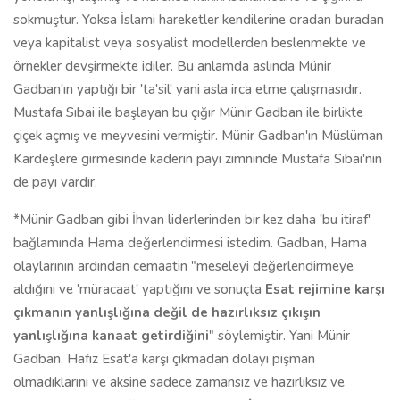
sokmuştur. Yoksa İslami hareketler kendilerine oradan buradan
veya kapitalist veya sosyalist modellerden beslenmekte ve
örnekler devşirmekte idiler. Bu anlamda aslında Münir
Gadban'ın yaptığı bir 'ta'sil' yani asla irca etme çalışmasıdır.
Mustafa Sıbai ile başlayan bu çığır Münir Gadban ile birlikte
çiçek açmış ve meyvesini vermiştir. Münir Gadban'ın Müslüman
Kardeşlere girmesinde kaderin payı zımninde Mustafa Sıbai'nin
de payı vardır.
*Münir Gadban
gibi İhvan liderlerinden bir kez daha 'bu itiraf'
bağlamında Hama değerlendirmesi istedim. Gadban, Hama
olaylarının ardından cemaatin "meseleyi değerlendirmeye
aldığını ve 'müracaat' yaptığını ve sonuçta
Esat rejimine karşı
çıkmanın yanlışlığına değil de hazırlıksız çıkışın
yanlışlığına kanaat getirdiğini
" söylemiştir. Yani Münir
Gadban, Hafız Esat'a karşı çıkmadan dolayı pişman
olmadıklarını ve aksine sadece zamansız ve hazırlıksız ve