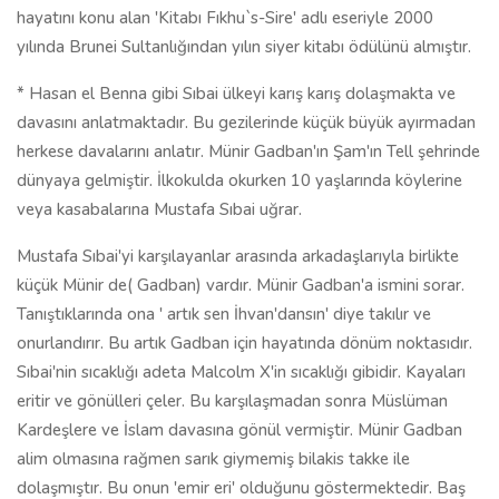
hayatını konu alan 'Kitabı Fıkhu`s-Sire' adlı eseriyle 2000
yılında Brunei Sultanlığından yılın siyer kitabı ödülünü almıştır.
* Hasan el Benna gibi Sıbai ülkeyi karış karış dolaşmakta ve
davasını anlatmaktadır. Bu gezilerinde küçük büyük ayırmadan
herkese davalarını anlatır. Münir Gadban'ın Şam'ın Tell şehrinde
dünyaya gelmiştir. İlkokulda okurken 10 yaşlarında köylerine
veya kasabalarına Mustafa Sıbai uğrar.
Mustafa Sıbai'yi karşılayanlar arasında arkadaşlarıyla birlikte
küçük Münir de( Gadban) vardır. Münir Gadban'a ismini sorar.
Tanıştıklarında ona ' artık sen İhvan'dansın' diye takılır ve
onurlandırır. Bu artık Gadban için hayatında dönüm noktasıdır.
Sıbai'nin sıcaklığı adeta Malcolm X'in sıcaklığı gibidir. Kayaları
eritir ve gönülleri çeler. Bu karşılaşmadan sonra Müslüman
Kardeşlere ve İslam davasına gönül vermiştir. Münir Gadban
alim olmasına rağmen sarık giymemiş bilakis takke ile
dolaşmıştır. Bu onun 'emir eri' olduğunu göstermektedir. Baş