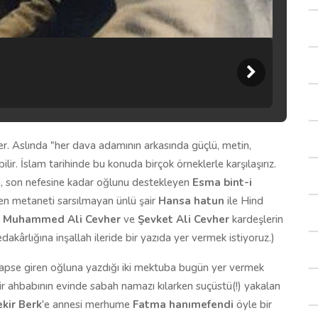
ler. Aslında "her dava adamının arkasında güçlü, metin,
ir. İslam tarihinde bu konuda birçok örneklerle karşılaşırız.
için, son nefesine kadar oğlunu destekleyen
Esma bint-i
ken metaneti sarsılmayan ünlü şair
Hansa hatun
ile Hind
n
Muhammed Ali Cevher
ve
Şevket Ali Cevher
kardeşlerin
dakârlığına inşallah ileride bir yazıda yer vermek istiyoruz.)
 hapse giren oğluna yazdığı iki mektuba bugün yer vermek
bir ahbabının evinde sabah namazı kılarken suçüstü(!) yakalan
kir Berk
'e annesi merhume
Fatma hanımefendi
öyle bir