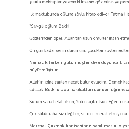
şuurla mektuplar yazmış ki insanın gözlerinin yaşar
İlk mektubunda oğluna şöyle hitap ediyor Fatma H
"Sevgili oğlum Bekir!
Gözlerinden öper, Allah'tan uzun ömürler ihsan etmes
On gün kadar senin durumunu çocuklar söylemediler.
Namaz kılarken götürmüşler diye duyunca bilse
büyütmüştüm.
Allah'ın ipine sarılan necat bulur evladım. Demek ka
edecek.
Belki orada hakikatları senden öğrenecek
Sütüm sana helal olsun, Yolun açık olsun. Eğer müsaa
Çok şükür rahatsız değilim, seni de merak etmiyorum
Mareşal Çakmak hadisesinde nasıl metin idiyse