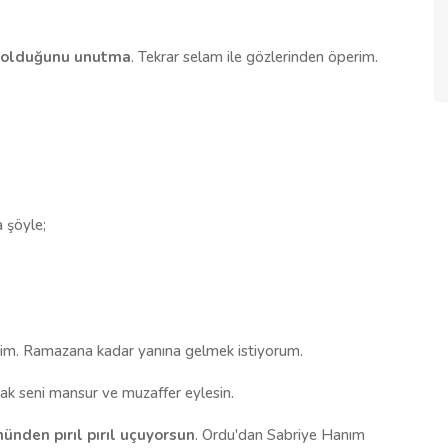
t olduğunu unutma
. Tekrar selam ile gözlerinden öperim.
 şöyle;
edim. Ramazana kadar yanına gelmek istiyorum.
k seni mansur ve muzaffer eylesin.
nden pırıl pırıl uçuyorsun
. Ordu'dan Sabriye Hanım