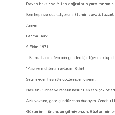
Davan haktır ve Allah doğruların yardımcısıdır.
Ben hepinize dua ediyorum.
Elemin zevali, lezze
Annen
Fatma Berk
9 Ekim 1971
…Fatma hanımefendinin gönderdiği diğer mektup da
"Aziz ve muhterem evladım Bekir!
Selam eder, hasretle gözlerinden öperim.
Nasılsın? Sıhhat ve rahatın nasıl? Ben seni çok özl
Aziz yavrum, gece gündüz sana duacıyım. Cenab-ı Ha
Gözlerimin önünden gitmiyorsun. Gözlerimin önü