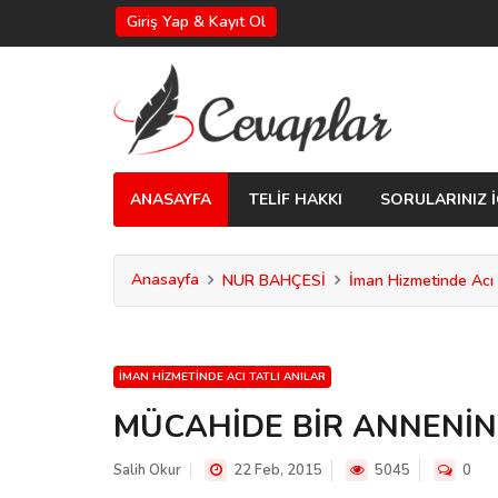
Giriş Yap & Kayıt Ol
ANASAYFA
TELİF HAKKI
SORULARINIZ İ
Anasayfa
NUR BAHÇESİ
İman Hizmetinde Acı T
İMAN HIZMETINDE ACI TATLI ANILAR
MÜCAHİDE BİR ANNENİ
Salih Okur
22 Feb, 2015
5045
0