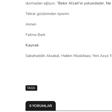
durmadan ağlıyor, "
Bekir Allah'ın yolundadır. N
Tekrar gözlerinden öperim.
Annen
Fatma Berk
Kaynak
Sabahaddin Aksakal, Hakkın Müdafaası, Yeni Asya Yayı
TAGS:
0 YORUMLAR