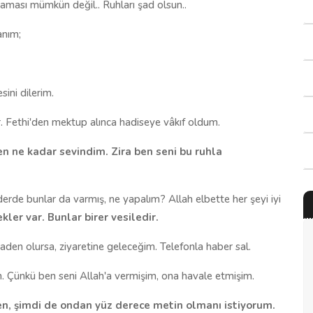
maması mümkün değil.. Ruhları şad olsun..
anım;
ini dilerim.
 Fethi'den mektup alınca hadiseye vâkıf oldum.
n ne kadar sevindim. Zira ben seni bu ruhla
derde bunlar da varmış, ne yapalım? Allah elbette her şeyi iyi
ler var. Bunlar birer vesiledir.
den olursa, ziyaretine geleceğim. Telefonla haber sal.
. Çünkü ben seni Allah'a vermişim, ona havale etmişim.
n, şimdi de ondan yüz derece metin olmanı istiyorum.