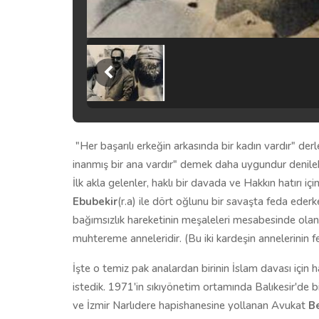
"Her başarılı erkeğin arkasında bir kadın vardır" der
inanmış bir ana vardır" demek daha uygundur denilebil
İlk akla gelenler, haklı bir davada ve Hakkın hatırı 
Ebubekir
(r.a) ile dört oğlunu bir savaşta feda eder
bağımsızlık hareketinin meşaleleri mesabesinde ola
muhtereme anneleridir. (Bu iki kardeşin annelerinin fe
İşte o temiz pak analardan birinin İslam davası için
istedik. 1971'in sıkıyönetim ortamında Balıkesir'de 
ve İzmir Narlıdere hapishanesine yollanan Avukat
Be