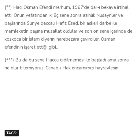
(**) Hacı Osman Efendi merhum, 1967'de dar-ı bekaya irtihal
etti. Onun vefatından iki üç sene sonra azınlık Nusayriler ve
başlarında Suriye deccalı Hafız Esed, bir askeri darbe ile
memleketin başına musallat oldular ve son on sene içerinde de
koskoca bir İslam diyarını harebezara çevirdiler, Osman
efendinin işaret ettiği gibi..
(***) Bu da bu sene Hacca gidilmemesi ile başladı ama sonra
ne olur bilemiyoruz. Cenab-ı Hak encamımızı hayreylesin.
TAGS: