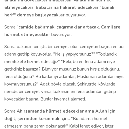
analarını dövecekler maazallah. Analarına hürmet
etmeyecekler. Babalarına hakaret edecekler "bunak
herif" demeye başlayacaklar
buyuruyor.
Sonra "
camide bağırmak-çağırmaklar artacak.
Camilere
hürmet etmeyecekler
buyuruyor.
Sonra bakarsın bir işte bir cemiyet olur, cemiyetin başına en adi
adamı getirip koyuyorlar. "Ne iş yapıyorsunuz?" "Toplandık,
memlekete hizmet edeceğiz" "Peki, bu en fena adamı niye
getirdiniz başınıza? Bilmiyor musunuz bunun hırsız olduğunu,
fena olduğunu? Bu kadar iyi adamlar, Müslüman adamları niye
koymuyorsunuz?" Adet böyle olacak. Şehirlerde, köylerde
nerede bir cemiyet varsa, bakarsın en fena adamları getirip
koyacaklar başına. Bunlar kıyamet alameti.
Sonra
Ahirzamanda hürmet edecekler ama Allah için
değil, şerrinden korunmak için..
"Bu adama hürmet
etmesem bana zararı dokunacak" Kalbi lanet ediyor, ister