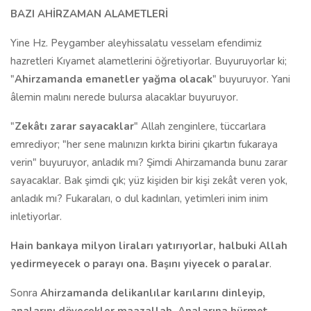
BAZI AHİRZAMAN ALAMETLERİ
Yine Hz. Peygamber aleyhissalatu vesselam efendimiz
hazretleri Kıyamet alametlerini öğretiyorlar. Buyuruyorlar ki;
"
Ahirzamanda emanetler yağma olacak
" buyuruyor. Yani
âlemin malını nerede bulursa alacaklar buyuruyor.
"
Zekâtı zarar sayacaklar
" Allah zenginlere, tüccarlara
emrediyor; "her sene malınızın kırkta birini çıkartın fukaraya
verin" buyuruyor, anladık mı? Şimdi Ahirzamanda bunu zarar
sayacaklar. Bak şimdi çık; yüz kişiden bir kişi zekât veren yok,
anladık mı? Fukaraları, o dul kadınları, yetimleri inim inim
inletiyorlar.
Hain bankaya milyon liraları yatırıyorlar, halbuki Allah
yedirmeyecek o parayı ona. Başını yiyecek o paralar
.
Sonra
Ahirzamanda delikanlılar karılarını dinleyip,