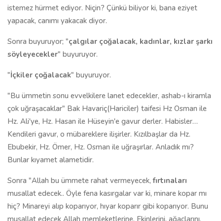
istemez hürmet ediyor. Niçin? Çünkü biliyor ki, bana eziyet
yapacak, canımı yakacak diyor.
Sonra buyuruyor; "
çalgılar çoğalacak, kadınlar, kızlar şarkı
söyleyecekler
" buyuruyor.
"
İçkiler çoğalacak
" buyuruyor.
"Bu ümmetin sonu evvelkilere lanet edecekler, ashab-ı kiramla
çok uğraşacaklar" Bak Havariç(Hariciler) taifesi Hz Osman ile
Hz. Ali'ye, Hz. Hasan ile Hüseyin'e gavur derler. Habisler…
Kendileri gavur, o mübareklere ilişirler. Kızılbaşlar da Hz.
Ebubekir, Hz. Ömer, Hz. Osman ile uğraşırlar. Anladık mı?
Bunlar kıyamet alametidir.
Sonra "Allah bu ümmete rahat vermeyecek,
fırtınaları
musallat edecek.. Öyle fena kasırgalar var ki, minare kopar mı
hiç? Minareyi alıp koparıyor, hıyar koparır gibi koparıyor. Bunu
musallat edecek Allah memleketlerine. Ekinlerini, ağaçlarını,