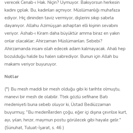
verecek Cenab-ı Hak. Niçin? Uymuyor. Bakıyorsun herkesin
kadını çıplak. Bu, kadınları açmıyor. Müslümanlığı muhafaza
ediyor. Hiç dininden taviz vermiyor, dişlerini sıkıp sabırla
dayanıyor. Allahu Azimüşşan ashaptan elli kişinin sevabını
veriyor. Ashab-ı Kiram daha büyüktür amma biraz en yakın
onlar olacaklar; Ahirzaman Müslümanları. Sebebi?
Ahirzamanda insanı ıslah edecek adam kalmayacak. Ahali hep
bozulduğu halde bu halen sabrediyor. Bunun için Allah bu
makamı veriyor buyuruyor.
Notlar
(*) Bu mesh maddi bir mesh olduğu gibi ki tarihte olmuştu,
manevi bir mesh de olabilir. Ttek gözlü sefihane Batı
medeniyeti buna sebeb oluyor ki, Üstad Bediüzzaman
buyurmuş; "Bu medenîlerden çoğu, eğer içi dışına çevrilse kurt,
ayı, yılan, hınzır, maymun postu görülecek gibi hayale gelir."
(Sünuhat, Tuluat-İşarat, s. 46 )