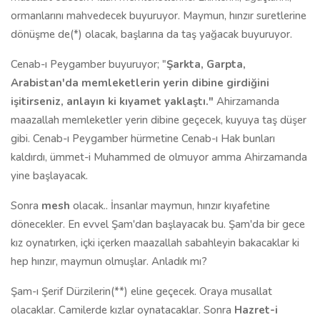
ormanlarını mahvedecek buyuruyor. Maymun, hınzır suretlerine
dönüşme de(*) olacak, başlarına da taş yağacak buyuruyor.
Cenab-ı Peygamber buyuruyor; "
Şarkta, Garpta,
Arabistan'da memleketlerin yerin dibine girdiğini
işitirseniz, anlayın ki kıyamet yaklaştı."
Ahirzamanda
maazallah memleketler yerin dibine geçecek, kuyuya taş düşer
gibi. Cenab-ı Peygamber hürmetine Cenab-ı Hak bunları
kaldırdı, ümmet-i Muhammed de olmuyor amma Ahirzamanda
yine başlayacak.
Sonra
mesh
olacak.. İnsanlar maymun, hınzır kıyafetine
dönecekler. En evvel Şam'dan başlayacak bu. Şam'da bir gece
kız oynatırken, içki içerken maazallah sabahleyin bakacaklar ki
hep hınzır, maymun olmuşlar. Anladık mı?
Şam-ı Şerif Dürzilerin(**) eline geçecek. Oraya musallat
olacaklar. Camilerde kızlar oynatacaklar. Sonra
Hazret-i