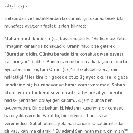
حزب الوقاية
Belalardan ve hastalıklardan korunmak için okunabilecek (33)
muhafaza ayetlerin fazileti, sırları, hikmeti:
Muhammed İbni Sirin
(r.a.)buyurmuştur ki: "Bir kere biz Yetra
Irmağının kenarında konakladık. Oranın halkı bize gelerek:
"
Buradan gidin. Çünkü burada kim konakladıysa eşyası
çalınmıştır
" dediler. Bunun üzerine bütün arkadaşlarım oradan
ayrıldılar. Ben ise,
İbni Ömer
(r.a.)'ın Rasulullah (s.a.v.) den
naklettiği: "
Her kim bir gecede otuz üç ayet okursa, o gece
kendisine hiç bir canavar ve hırsız zarar veremez. Sabah
oluncaya kadar kendisi ve efrad-ı ailesine afiyet verilir
"
hadis-i şerifinden dolayı geri kaldım. Akşam olunca ben
uyuyamadım. Bir de baktım ki, kılıçlarını kuşanmış bir cemaat
bana yaklaşıyordu. Fakat hiç bir seferinde bana zarar
veremediler. Sabah olunca yola hazırlandım. O saldıranlardan
bir yaşlı karşıma çıkarak: " Ey adam! Sen insan mısın, cin misin?"