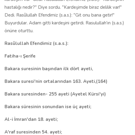
hastalığı nedir?" Diye sordu. "Kardeşimde biraz delilik var!"
Dedi. Rasûlullah Efendimiz (s.a.s.): "Git onu bana getir!"
Buyurdular. Adam gitti kardeşini getirdi. Rasulullah'ın (s.a.s.)
önüne oturttu.
Rasûlullah Efendimiz (s.a.s.):
Fatiha-ı Şerife
Bakara suresinin başından ilk dört ayeti,
Bakara suresi'nin ortalarından 163. Ayeti,(164)
Bakara suresinden- 255 ayeti (Ayetel Kürsi'yi)
Bakara süresinin sonundan ise üç ayeti;
Al-i İmran'dan 18. ayeti;
A'raf suresinden 54. ayeti;