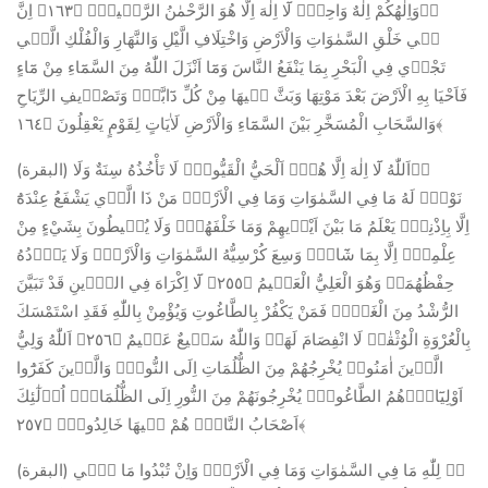
ﱡﭐوَاِلٰهُكُمْ اِلٰهٌ وَاحِدٌۚ لَٓا اِلٰهَ اِلَّا هُوَ الرَّحْمٰنُ الرَّح۪يمُ۟ ﴿١٦٣﴾ اِنَّ
ف۪ي خَلْقِ السَّمٰوَاتِ وَالْاَرْضِ وَاخْتِلَافِ الَّيْلِ وَالنَّهَارِ وَالْفُلْكِ الَّت۪ي
تَجْر۪ي فِي الْبَحْرِ بِمَا يَنْفَعُ النَّاسَ وَمَٓا اَنْزَلَ اللّٰهُ مِنَ السَّمَٓاءِ مِنْ مَٓاءٍ
فَاَحْيَا بِهِ الْاَرْضَ بَعْدَ مَوْتِهَا وَبَثَّ ف۪يهَا مِنْ كُلِّ دَٓابَّةٍۖ وَتَصْر۪يفِ الرِّيَاحِ
وَالسَّحَابِ الْمُسَخَّرِ بَيْنَ السَّمَٓاءِ وَالْاَرْضِ لَاٰيَاتٍ لِقَوْمٍ يَعْقِلُونَ ﴿١٦٤﴾
(البقرة) ﱡﭐاَللّٰهُ لَٓا اِلٰهَ اِلَّا هُوَۚ اَلْحَيُّ الْقَيُّومُۚ لَا تَأْخُذُهُ سِنَةٌ وَلَا
نَوْمٌۜ لَهُ مَا فِي السَّمٰوَاتِ وَمَا فِي الْاَرْضِۜ مَنْ ذَا الَّذ۪ي يَشْفَعُ عِنْدَهُٓ
اِلَّا بِاِذْنِه۪ۜ يَعْلَمُ مَا بَيْنَ اَيْد۪يهِمْ وَمَا خَلْفَهُمْۚ وَلَا يُح۪يطُونَ بِشَيْءٍ مِنْ
عِلْمِه۪ٓ اِلَّا بِمَا شَٓاءَۚ وَسِعَ كُرْسِيُّهُ السَّمٰوَاتِ وَالْاَرْضَۚ وَلَا يَؤُ۫دُهُ
حِفْظُهُمَاۚ وَهُوَ الْعَلِيُّ الْعَظ۪يمُ ﴿٢٥٥﴾ لَٓا اِكْرَاهَ فِي الدّ۪ينِ قَدْ تَبَيَّنَ
الرُّشْدُ مِنَ الْغَيِّۚ فَمَنْ يَكْفُرْ بِالطَّاغُوتِ وَيُؤْمِنْ بِاللّٰهِ فَقَدِ اسْتَمْسَكَ
بِالْعُرْوَةِ الْوُثْقٰىۗ لَا انْفِصَامَ لَهَاۜ وَاللّٰهُ سَم۪يعٌ عَل۪يمٌ ﴿٢٥٦﴾ اَللّٰهُ وَلِيُّ
الَّذ۪ينَ اٰمَنُواۙ يُخْرِجُهُمْ مِنَ الظُّلُمَاتِ اِلَى النُّورِۜ وَالَّذ۪ينَ كَفَرُٓوا
اَوْلِيَٓاؤُ۬هُمُ الطَّاغُوتُۙ يُخْرِجُونَهُمْ مِنَ النُّورِ اِلَى الظُّلُمَاتِۜ اُو۬لٰٓئِكَ
اَصْحَابُ النَّارِۚ هُمْ ف۪يهَا خَالِدُونَ۟ ﴿٢٥٧﴾
(البقرة) ﱡﭐ لِلّٰهِ مَا فِي السَّمٰوَاتِ وَمَا فِي الْاَرْضِۜ وَاِنْ تُبْدُوا مَا ف۪ٓي