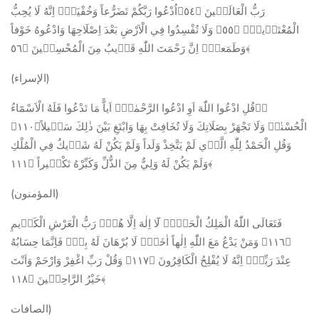
رَبُّ الْعَالَم۪ينَ ﴿٥٤﴾اُدْعُوا رَبَّكُمْ تَضَرُّعاً وَخُفْيَةًۜ اِنَّهُ لَا يُحِبُّ
الْمُعْتَد۪ينَۚ ﴿٥٥﴾ وَلَا تُفْسِدُوا فِي الْاَرْضِ بَعْدَ اِصْلَاحِهَا وَادْعُوهُ خَوْفاً
وَطَمَعاًۜ اِنَّ رَحْمَتَ اللّٰهِ قَر۪يبٌ مِنَ الْمُحْسِن۪ينَ ﴿٥٦﴾
(الإسراء)
ﱡﭐقُلِ ادْعُوا اللّٰهَ اَوِ ادْعُوا الرَّحْمٰنَۜ اَياًّ مَا تَدْعُوا فَلَهُ الْاَسْمَٓاءُ
الْحُسْنٰىۚ وَلَا تَجْهَرْ بِصَلَاتِكَ وَلَا تُخَافِتْ بِهَا وَابْتَغِ بَيْنَ ذٰلِكَ سَب۪يلاً﴿١١٠﴾
وَقُلِ الْحَمْدُ لِلّٰهِ الَّذ۪ي لَمْ يَتَّخِذْ وَلَداً وَلَمْ يَكُنْ لَهُ شَر۪يكٌ فِي الْمُلْكِ
وَلَمْ يَكُنْ لَهُ وَلِيٌّ مِنَ الذُّلِّ وَكَبِّرْهُ تَكْب۪يراً ﴿١١١﴾
(المؤمنون)
فَتَعَالَى اللّٰهُ الْمَلِكُ الْحَقُّۚ لَٓا اِلٰهَ اِلَّا هُوَۚ رَبُّ الْعَرْشِ الْكَر۪يمِ
﴿١١٦﴾ وَمَنْ يَدْعُ مَعَ اللّٰهِ اِلٰهاً اٰخَرَۙ لَا بُرْهَانَ لَهُ بِه۪ۙ فَاِنَّمَا حِسَابُهُ
عِنْدَ رَبِّه۪ۜ اِنَّهُ لَا يُفْلِحُ الْكَافِرُونَ ﴿١١٧﴾ وَقُلْ رَبِّ اغْفِرْ وَارْحَمْ وَاَنْتَ
خَيْرُ الرَّاحِم۪ينَ ﴿١١٨﴾
الصافات)