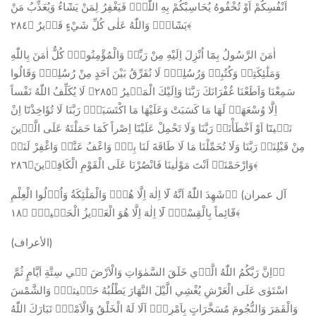
اَنْفُسِكُمْ اَوْ تُخْفُوهُ يُحَاسِبْكُمْ بِهِ اللّٰهُۜ فَيَغْفِرُ لِمَنْ يَشَٓاءُ وَيُعَذِّبُ مَنْ
يَشَٓاءُۜ وَاللّٰهُ عَلٰى كُلِّ شَيْءٍ قَد۪يرٌ ﴿٢٨٤﴾
اٰمَنَ الرَّسُولُ بِمَٓا اُنْزِلَ اِلَيْهِ مِنْ رَبِّه۪ وَالْمُؤْمِنُونَۜ كُلٌّ اٰمَنَ بِاللّٰهِ
وَمَلٰٓئِكَتِه۪ وَكُتُبِه۪ وَرُسُلِه۪ۜ لَا نُفَرِّقُ بَيْنَ اَحَدٍ مِنْ رُسُلِه۪۠ وَقَالُوا
سَمِعْنَا وَاَطَعْنَا غُفْرَانَكَ رَبَّنَا وَاِلَيْكَ الْمَص۪يرُ ﴿٢٨٥﴾ لَا يُكَلِّفُ اللّٰهُ نَفْساً
اِلَّا وُسْعَهَاۜ لَهَا مَا كَسَبَتْ وَعَلَيْهَا مَا اكْتَسَبَتْۜ رَبَّنَا لَا تُؤَاخِذْنَٓا اِنْ
نَس۪ينَٓا اَوْ اَخْطَأْنَاۚ رَبَّنَا وَلَا تَحْمِلْ عَلَيْنَٓا اِصْراً كَمَا حَمَلْتَهُ عَلَى الَّذ۪ينَ
مِنْ قَبْلِنَاۚ رَبَّنَا وَلَا تُحَمِّلْنَا مَا لَا طَاقَةَ لَنَا بِه۪ۚ وَاعْفُ عَنَّا۠ وَاغْفِرْ لَنَا۠
وَارْحَمْنَا۠ اَنْتَ مَوْلٰينَا فَانْصُرْنَا عَلَى الْقَوْمِ الْكَافِر۪ينَ﴿٢٨٦﴾
آل عمران) ﱡﭐشَهِدَ اللّٰهُ اَنَّهُ لَٓا اِلٰهَ اِلَّا هُوَۙ وَالْمَلٰٓئِكَةُ وَاُو۬لُوا الْعِلْمِ
قَٓائِماً بِالْقِسْطِۜ لَٓا اِلٰهَ اِلَّا هُوَ الْعَز۪يزُ الْحَك۪يمُۜ ﴿١٨﴾
(الأعراف)
ﱡﭐاِنَّ رَبَّكُمُ اللّٰهُ الَّذ۪ي خَلَقَ السَّمٰوَاتِ وَالْاَرْضَ ف۪ي سِتَّةِ اَيَّامٍ ثُمَّ
اسْتَوٰى عَلَى الْعَرْشِ يُغْشِي الَّيْلَ النَّهَارَ يَطْلُبُهُ حَث۪يثاًۙ وَالشَّمْسَ
وَالْقَمَرَ وَالنُّجُومَ مُسَخَّرَاتٍ بِاَمْرِه۪ۜ اَلَا لَهُ الْخَلْقُ وَالْاَمْرُۜ تَبَارَكَ اللّٰهُ