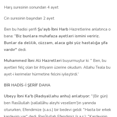
Harş suresinin sonundan 4 ayet
Cin suresinin başından 2 ayet
Ben bu hadisi şerifi
Şu'ayb İbni Harb
Hazretlerine anlatınca o
bana: "
Biz bunlara muhafaza ayetleri ismini veririz.
Bunlar da delilik, cüzzam, alaca gibi yüz hastalığa şifa
vardır"
dedi.
Muhammed İbni Ali Hazretleri
buyurmuştur ki: " Ben, bu
ayetleri felç olan bir ihtiyarın üzerine okudum. Allahu Teala bu
ayet-i kerimeler hürmetine felcini iyileştirdi.'
BİR HADİS-İ ŞERİF DAHA
Ubeyy İbni K
a'b
(Radıyallahu anhu) anlatıyor:
"(Bir gün)
ben Rasûlullah (sallallâhu aleyhi vesellem')in yanında
otururken, Efendimize (s.a.s.) bir bedevi geldi: "Hasta bir erkek
kardeşim var" dedi. Rasûlullah Efendimiz (s.a.s.): "Kardeşinin