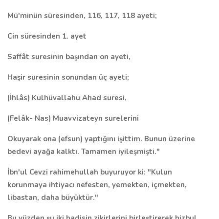
Mü'minün süresinden, 116, 117, 118 ayeti;
Cin süresinden 1. ayet
Saffât suresinin başından on ayeti,
Haşir suresinin sonundan üç ayeti;
(İhlâs)
Kulhüvallahu Ahad suresi,
(Felâk- Nas) Muavvizateyn surelerini
Okuyarak ona (efsun) yaptığını işittim. Bunun üzerine
bedevi ayağa kalktı. Tamamen iyileşmişti."
İbn'ul Cevzi
rahimehullah buyuruyor ki: "Kulun
korunmaya ihtiyacı nefesten, yemekten, içmekten,
libastan, daha büyüktür."
Bu yüzden şu iki hadisin zikirlerini birleştirerek hizbul