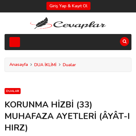
Giriş Yap & Kayıt Ol
Anasayfa
DUA İKLİMİ
Dualar
DUALAR
KORUNMA HİZBİ (33)
MUHAFAZA AYETLERİ (ÂYÂT-I
HIRZ)