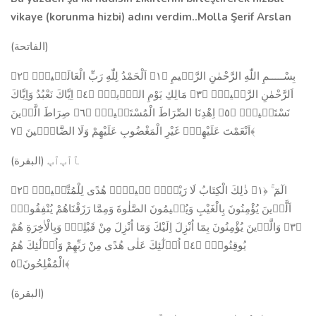
vikaye (korunma hizbi) adını verdim..
Molla Şerif Arslan
(الفاتحة)
بِسْـــــمِ اللّٰهِ الرَّحْمٰنِ الرَّح۪يمِ ﴿١﴾ اَلْحَمْدُ لِلّٰهِ رَبِّ الْعَالَم۪ينَۙ ﴿٢﴾
اَلرَّحْمٰنِ الرَّح۪يمِۙ ﴿٣﴾ مَالِكِ يَوْمِ الدّ۪ينِۜ ﴿٤﴾ اِيَّاكَ نَعْبُدُ وَاِيَّاكَ
نَسْتَع۪ينُۜ ﴿٥﴾ اِهْدِنَا الصِّرَاطَ الْمُسْتَق۪يمَۙ ﴿٦﴾ صِرَاطَ الَّذ۪ينَ
اَنْعَمْتَ عَلَيْهِمْۙ غَيْرِ الْمَغْضُوبِ عَلَيْهِمْ وَلَا الضَّٓالّ۪ينَ ﴿٧﴾
(البقرة) ﭑﭐﭒﭐﭓ
الٓمٓ ۚ ﴿١﴾ ذٰلِكَ الْكِتَابُ لَا رَيْبَۚۛ ف۪يهِۚۛ هُدًى لِلْمُتَّق۪ينَۙ ﴿٢﴾
اَلَّذ۪ينَ يُؤْمِنُونَ بِالْغَيْبِ وَيُق۪يمُونَ الصَّلٰوةَ وَمِمَّا رَزَقْنَاهُمْ يُنْفِقُونَۙ
﴿٣﴾ وَالَّذ۪ينَ يُؤْمِنُونَ بِمَٓا اُنْزِلَ اِلَيْكَ وَمَٓا اُنْزِلَ مِنْ قَبْلِكَۚ وَبِالْاٰخِرَةِ هُمْ
يُوقِنُونَۜ ﴿٤﴾ اُو۬لٰٓئِكَ عَلٰى هُدًى مِنْ رَبِّهِمْ وَاُو۬لٰٓئِكَ هُمُ
الْمُفْلِحُونَ﴿٥﴾
(البقرة)