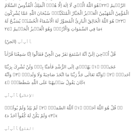
الرَّح۪يمُ ﴿٢٢﴾هُوَ اللّٰهُ الَّذ۪ي لَٓا اِلٰهَ اِلَّا هُوَۚ اَلْمَلِكُ الْقُدُّوسُ السَّلَامُ
الْمُؤْمِنُ الْمُهَيْمِنُ الْعَز۪يزُ الْجَبَّارُ الْمُتَكَبِّرُۜ سُبْحَانَ اللّٰهِ عَمَّا يُشْرِكُونَ
﴿٢٣﴾ هُوَ اللّٰهُ الْخَالِقُ الْبَارِئُ الْمُصَوِّرُ لَهُ الْاَسْمَٓاءُ الْحُسْنٰىۜ يُسَبِّـحُ لَهُ
مَا فِي السَّمٰوَاتِ وَالْاَرْضِۚ وَهُوَ الْعَز۪يزُ الْحَك۪يمُ ﴿٢٤﴾
(الجنّ) ﭑﭐﭒﭐﭓ
قُلْ اُو۫حِيَ اِلَيَّ اَنَّهُ اسْتَمَعَ نَفَرٌ مِنَ الْجِنِّ فَقَالُٓوا اِنَّا سَمِعْنَا قُرْاٰناً
عَجَباًۙ ﴿١﴾ يَهْد۪ٓي اِلَى الرُّشْدِ فَاٰمَنَّا بِه۪ۜ وَلَنْ نُشْرِكَ بِرَبِّنَٓا
اَحَداًۙ ﴿٢﴾ ﭐوَاَنَّهُ تَعَالٰى جَدُّ رَبِّنَا مَا اتَّخَذَ صَاحِبَةً وَلَا وَلَداًۙ ﴿٣﴾ وَاَنَّهُ
كَانَ يَقُولُ سَف۪يهُنَا عَلَى اللّٰهِ شَطَطاًۙ ﴿٤﴾
الإخلاص) ﭑﭐﭒﭐﭓ
ﱡﭐ قُلْ هُوَ اللّٰهُ اَحَدٌۚ ﴿١﴾ اَللّٰهُ الصَّمَدُۚ ﴿٢﴾ لَمْ يَلِدْ وَلَمْ يُولَدْۙ
﴿٣﴾ وَلَمْ يَكُنْ لَهُ كُفُواً اَحَدٌ ﴿٤﴾
الفلق) ﭑﭐﭒﭐﭓ