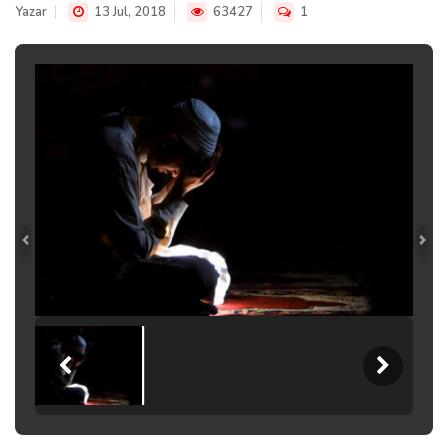
Yazar
13 Jul, 2018
63427
1