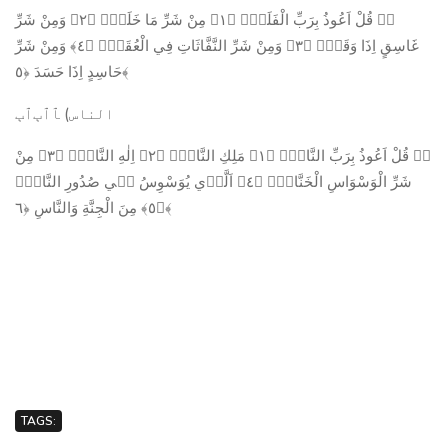
ﱡﭐ قُلْ اَعُوذُ بِرَبِّ الْفَلَقِۙ ﴿١﴾ مِنْ شَرِّ مَا خَلَقَۙ ﴿٢﴾ وَمِنْ شَرِّ
غَاسِقٍ اِذَا وَقَبَۙ ﴿٣﴾ وَمِنْ شَرِّ النَّفَّاثَاتِ فِي الْعُقَدِۙ ﴿٤﴾ وَمِنْ شَرِّ
حَاسِدٍ اِذَا حَسَدَ ﴿٥﴾
الناس) ﭑﭐﭒﭐﭓ
ﱡﭐ قُلْ اَعُوذُ بِرَبِّ النَّاسِۙ ﴿١﴾ مَلِكِ النَّاسِۙ ﴿٢﴾ اِلٰهِ النَّاسِۙ ﴿٣﴾ مِنْ
شَرِّ الْوَسْوَاسِ الْخَنَّاسِۙ ﴿٤﴾ اَلَّذ۪ي يُوَسْوِسُ ف۪ي صُدُورِ النَّاسِۙ
﴿٥﴾ مِنَ الْجِنَّةِ وَالنَّاسِ ﴿٦﴾
TAGS: