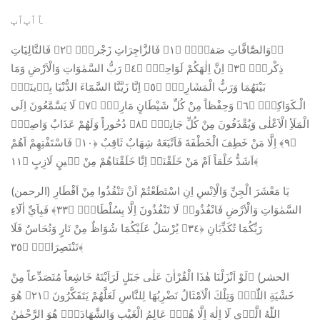
ﭑﭐﭒﭐﭓ
ﱡﭐوَالصَّٓافَّاتِ صَفاًّۙ ﴿١﴾ فَالزَّاجِرَاتِ زَجْراًۙ ﴿٢﴾ فَالتَّالِيَاتِ
ذِكْراًۙ ﴿٣﴾ اِنَّ اِلٰهَكُمْ لَوَاحِدٌۜ ﴿٤﴾ رَبُّ السَّمٰوَاتِ وَالْاَرْضِ وَمَا
بَيْنَهُمَا وَرَبُّ الْمَشَارِقِۜ ﴿٥﴾ اِنَّا زَيَّنَّا السَّمَٓاءَ الدُّنْيَا بِز۪ينَةٍۨ
الْـكَوَاكِبِۙ ﴿٦﴾ وَحِفْظاً مِنْ كُلِّ شَيْطَانٍ مَارِدٍۚ ﴿٧﴾ لَا يَسَّمَّعُونَ اِلَى
الْمَلَأِ الْاَعْلٰى وَيُقْذَفُونَ مِنْ كُلِّ جَانِبٍۗ ﴿٨﴾ دُحُوراً وَلَهُمْ عَذَابٌ وَاصِبٌۙ
﴿٩﴾ اِلَّا مَنْ خَطِفَ الْخَطْفَةَ فَاَتْبَعَهُ شِهَابٌ ثَاقِبٌ ﴿١٠﴾ فَاسْتَفْتِهِمْ اَهُمْ
اَشَدُّ خَلْقاً اَمْ مَنْ خَلَقْنَاۜ اِنَّا خَلَقْنَاهُمْ مِنْ ط۪ينٍ لَازِبٍ ﴿١١﴾
(الرحمن) يَا مَعْشَرَ الْجِنِّ وَالْاِنْسِ اِنِ اسْتَطَعْتُمْ اَنْ تَنْفُذُوا مِنْ اَقْطَارِ
السَّمٰوَاتِ وَالْاَرْضِ فَانْفُذُواۜ لَا تَنْفُذُونَ اِلَّا بِسُلْطَانٍۚ ﴿٣٣﴾ فَبِاَيِّ اٰلَٓاءِ
رَبِّكُمَا تُكَذِّبَانِ ﴿٣٤﴾ يُرْسَلُ عَلَيْكُمَا شُوَاظٌ مِنْ نَارٍ وَنُحَاسٌ فَلَا
تَنْتَصِرَانِۚ ﴿٣٥﴾
الحشر) ﭐلَوْ اَنْزَلْنَا هٰذَا الْقُرْاٰنَ عَلٰى جَبَلٍ لَرَاَيْتَهُ خَاشِعاً مُتَصَدِّعاً مِنْ
خَشْيَةِ اللّٰهِۜ وَتِلْكَ الْاَمْثَالُ نَضْرِبُهَا لِلنَّاسِ لَعَلَّهُمْ يَتَفَكَّرُونَ ﴿٢١﴾ هُوَ
اللّٰهُ الَّذ۪ي لَٓا اِلٰهَ اِلَّا هُوَۚ عَالِمُ الْغَيْبِ وَالشَّهَادَةِۚ هُوَ الرَّحْمٰنُ