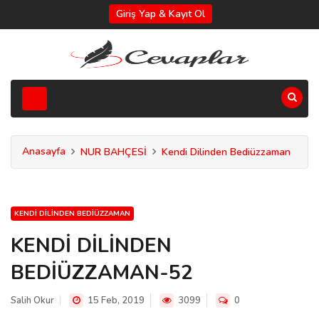
Giriş Yap & Kayıt Ol
Anasayfa
NUR BAHÇESİ
Kendi Dilinden Bediüzzaman
KENDI DILINDEN BEDIÜZZAMAN
KENDİ DİLİNDEN
BEDİÜZZAMAN-52
Salih Okur
15 Feb, 2019
3099
0