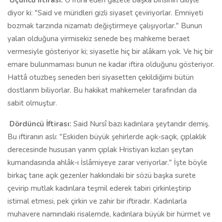
Üçüncü İftirası:
O iftira eden gazete başka birisinin diliyle
diyor ki: "Said ve müridleri gizli siyaset çeviriyorlar. Emniyeti
bozmak tarzında nizamatı değiştirmeye çalışıyorlar." Bunun
yalan olduğuna yirmisekiz senede beş mahkeme beraet
vermesiyle gösteriyor ki; siyasetle hiç bir alâkam yok. Ve hiç bir
emare bulunmaması bunun ne kadar iftira olduğunu gösteriyor.
Hattâ otuzbeş seneden beri siyasetten çekildiğimi bütün
dostlarım biliyorlar. Bu hakikat mahkemeler tarafından da
sabit olmuştur.
Dördüncü İftirası:
Said Nursî bazı kadınlara şeytandır demiş.
Bu iftiranın aslı: "Eskiden büyük şehirlerde açık-saçık, çıplaklık
derecesinde hususan yarım çıplak Hristiyan kızları şeytan
kumandasında ahlâk-ı İslâmiyeye zarar veriyorlar." İşte böyle
birkaç tane açık gezenler hakkındaki bir sözü başka surete
çevirip mutlak kadınlara teşmil ederek tabiri çirkinleştirip
istimal etmesi, pek çirkin ve zahir bir iftiradır. Kadınlarla
muhavere namındaki risalemde, kadınlara büyük bir hürmet ve