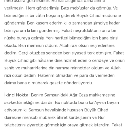
meb'uslara göstersinler. Bu hastalığımda bana sıkıntı
verilmesin. Hem gönderilmiş. Bazı meb'uslar da görmüş. Ve
bilmediğimiz bir zâtın hoşuna giderek Büyük Cihad müdürüne
göndermiş. Ben kasem ederim ki, o zamandan şimdiye kadar
bilmiyorum ki kim göndermiş. Fakat neşrolduktan sonra bir
nüsha buraya gelmiş. Yeni harfleri bilmediğim için bana birisi
okudu. Ben memnun oldum. Allah razı olsun neşredenlere
dedim. Gerçi otuzbeş seneden beri siyaseti terk etmişim. Fakat
Büyük Cihad gibi hâlisane dine hizmet eden o cerideye ve onun
sahib ve muharrirlerine din namına minnetdar oldum ve Allah
razı olsun dedim. Haberim olmadan ve para da vermeden
daima bana o mübarek gazete gönderiliyordu.
İkinci Nokta:
Benim Samsun'daki Ağır Ceza mahkemesine
sevkedilmekliğime dairdir. Bu noktada bunu kat'iyyen beyan
ediyorum ki, Samsun havalisinde hususan Büyük Cihad
dairesine mensub mübarek âhiret kardeşlerim ve Nur
talebelerini ziyaretle görmek için oraya gitmek isterdim. Fakat