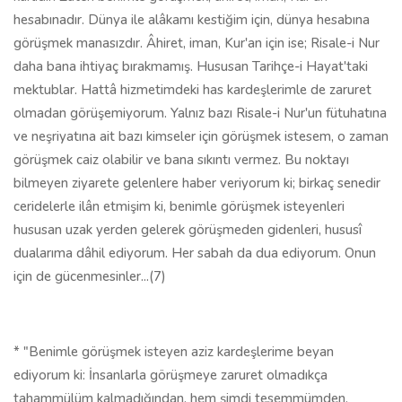
hesabınadır. Dünya ile alâkamı kestiğim için, dünya hesabına
görüşmek manasızdır. Âhiret, iman, Kur'an için ise; Risale-i Nur
daha bana ihtiyaç bırakmamış. Hususan Tarihçe-i Hayat'taki
mektublar. Hattâ hizmetimdeki has kardeşlerimle de zaruret
olmadan görüşemiyorum. Yalnız bazı Risale-i Nur'un fütuhatına
ve neşriyatına ait bazı kimseler için görüşmek istesem, o zaman
görüşmek caiz olabilir ve bana sıkıntı vermez. Bu noktayı
bilmeyen ziyarete gelenlere haber veriyorum ki; birkaç senedir
ceridelerle ilân etmişim ki, benimle görüşmek isteyenleri
hususan uzak yerden gelerek görüşmeden gidenleri, hususî
dualarıma dâhil ediyorum. Her sabah da dua ediyorum. Onun
için de gücenmesinler...(7)
* "Benimle görüşmek isteyen aziz kardeşlerime beyan
ediyorum ki: İnsanlarla görüşmeye zaruret olmadıkça
tahammülüm kalmadığından, hem şimdi tesemmümden,