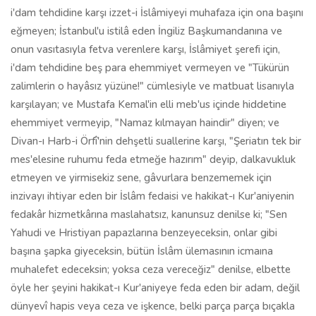
i'dam tehdidine karşı izzet-i İslâmiyeyi muhafaza için ona başını
eğmeyen; İstanbul'u istilâ eden İngiliz Başkumandanına ve
onun vasıtasıyla fetva verenlere karşı, İslâmiyet şerefi için,
i'dam tehdidine beş para ehemmiyet vermeyen ve "Tükürün
zalimlerin o hayâsız yüzüne!" cümlesiyle ve matbuat lisanıyla
karşılayan; ve Mustafa Kemal'in elli meb'us içinde hiddetine
ehemmiyet vermeyip, "Namaz kılmayan haindir" diyen; ve
Divan-ı Harb-i Örfî'nin dehşetli suallerine karşı, "Şeriatın tek bir
mes'elesine ruhumu feda etmeğe hazırım" deyip, dalkavukluk
etmeyen ve yirmisekiz sene, gâvurlara benzememek için
inzivayı ihtiyar eden bir İslâm fedaisi ve hakikat-ı Kur'aniyenin
fedakâr hizmetkârına maslahatsız, kanunsuz denilse ki; "Sen
Yahudi ve Hristiyan papazlarına benzeyeceksin, onlar gibi
başına şapka giyeceksin, bütün İslâm ülemasının icmaına
muhalefet edeceksin; yoksa ceza vereceğiz" denilse, elbette
öyle her şeyini hakikat-ı Kur'aniyeye feda eden bir adam, değil
dünyevî hapis veya ceza ve işkence, belki parça parça bıçakla