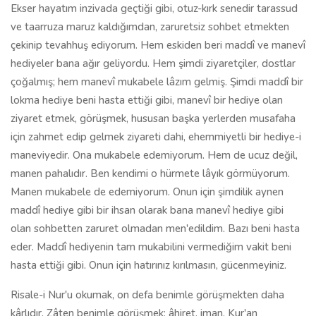
Ekser hayatım inzivada geçtiği gibi, otuz-kırk senedir tarassud
ve taarruza maruz kaldığımdan, zaruretsiz sohbet etmekten
çekinip tevahhuş ediyorum. Hem eskiden beri maddî ve manevî
hediyeler bana ağır geliyordu. Hem şimdi ziyaretçiler, dostlar
çoğalmış; hem manevî mukabele lâzım gelmiş. Şimdi maddî bir
lokma hediye beni hasta ettiği gibi, manevî bir hediye olan
ziyaret etmek, görüşmek, hususan başka yerlerden musafaha
için zahmet edip gelmek ziyareti dahi, ehemmiyetli bir hediye-i
maneviyedir. Ona mukabele edemiyorum. Hem de ucuz değil,
manen pahalıdır. Ben kendimi o hürmete lâyık görmüyorum.
Manen mukabele de edemiyorum. Onun için şimdilik aynen
maddî hediye gibi bir ihsan olarak bana manevî hediye gibi
olan sohbetten zaruret olmadan men'edildim. Bazı beni hasta
eder. Maddî hediyenin tam mukabilini vermediğim vakit beni
hasta ettiği gibi. Onun için hatırınız kırılmasın, gücenmeyiniz.
Risale-i Nur'u okumak, on defa benimle görüşmekten daha
kârlıdır. Zâten benimle görüşmek; âhiret, iman, Kur'an