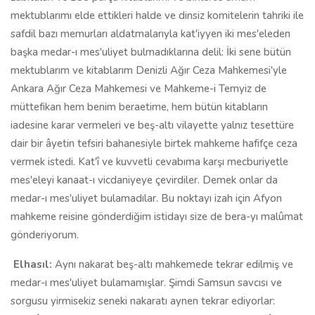
mektublarımı elde ettikleri halde ve dinsiz komitelerin tahriki ile
safdil bazı memurları aldatmalarıyla kat'iyyen iki mes'eleden
başka medar-ı mes'uliyet bulmadıklarına delil: İki sene bütün
mektublarım ve kitablarım Denizli Ağır Ceza Mahkemesi'yle
Ankara Ağır Ceza Mahkemesi ve Mahkeme-i Temyiz de
müttefikan hem benim beraetime, hem bütün kitabların
iadesine karar vermeleri ve beş-altı vilayette yalnız tesettüre
dair bir âyetin tefsiri bahanesiyle birtek mahkeme hafifçe ceza
vermek istedi. Kat'î ve kuvvetli cevabıma karşı mecburiyetle
mes'eleyi kanaat-ı vicdaniyeye çevirdiler. Demek onlar da
medar-ı mes'uliyet bulamadılar. Bu noktayı izah için Afyon
mahkeme reisine gönderdiğim istidayı size de bera-yı malûmat
gönderiyorum.
Elhasıl:
Aynı nakarat beş-altı mahkemede tekrar edilmiş ve
medar-ı mes'uliyet bulamamışlar. Şimdi Samsun savcısı ve
sorgusu yirmisekiz seneki nakaratı aynen tekrar ediyorlar: