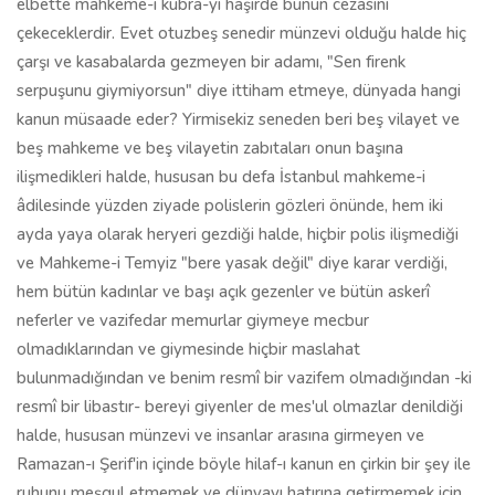
elbette mahkeme-i kübra-yı haşirde bunun cezasını
çekeceklerdir. Evet otuzbeş senedir münzevi olduğu halde hiç
çarşı ve kasabalarda gezmeyen bir adamı, "Sen firenk
serpuşunu giymiyorsun" diye ittiham etmeye, dünyada hangi
kanun müsaade eder? Yirmisekiz seneden beri beş vilayet ve
beş mahkeme ve beş vilayetin zabıtaları onun başına
ilişmedikleri halde, hususan bu defa İstanbul mahkeme-i
âdilesinde yüzden ziyade polislerin gözleri önünde, hem iki
ayda yaya olarak heryeri gezdiği halde, hiçbir polis ilişmediği
ve Mahkeme-i Temyiz "bere yasak değil" diye karar verdiği,
hem bütün kadınlar ve başı açık gezenler ve bütün askerî
neferler ve vazifedar memurlar giymeye mecbur
olmadıklarından ve giymesinde hiçbir maslahat
bulunmadığından ve benim resmî bir vazifem olmadığından -ki
resmî bir libastır- bereyi giyenler de mes'ul olmazlar denildiği
halde, hususan münzevi ve insanlar arasına girmeyen ve
Ramazan-ı Şerif'in içinde böyle hilaf-ı kanun en çirkin bir şey ile
ruhunu meşgul etmemek ve dünyayı hatırına getirmemek için