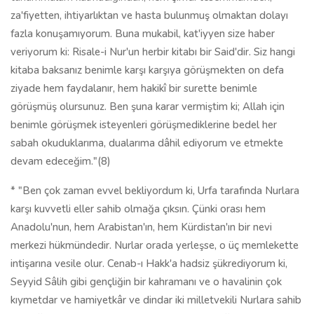
za'fiyetten, ihtiyarlıktan ve hasta bulunmuş olmaktan dolayı
fazla konuşamıyorum. Buna mukabil, kat'iyyen size haber
veriyorum ki: Risale-i Nur'un herbir kitabı bir Said'dir. Siz hangi
kitaba baksanız benimle karşı karşıya görüşmekten on defa
ziyade hem faydalanır, hem hakikî bir surette benimle
görüşmüş olursunuz. Ben şuna karar vermiştim ki; Allah için
benimle görüşmek isteyenleri görüşmediklerine bedel her
sabah okuduklarıma, dualarıma dâhil ediyorum ve etmekte
devam edeceğim."(8)
* "Ben çok zaman evvel bekliyordum ki, Urfa tarafında Nurlara
karşı kuvvetli eller sahib olmağa çıksın. Çünki orası hem
Anadolu'nun, hem Arabistan'ın, hem Kürdistan'ın bir nevi
merkezi hükmündedir. Nurlar orada yerleşse, o üç memlekette
intişarına vesile olur. Cenab-ı Hakk'a hadsiz şükrediyorum ki,
Seyyid Sâlih gibi gençliğin bir kahramanı ve o havalinin çok
kıymetdar ve hamiyetkâr ve dindar iki milletvekili Nurlara sahib