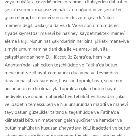
veya mükâfata çevirdiğinden, o rahmet-i İlahiyeden daha ileri
şefkati sürmek manasız ve haksız olduğundan ve şefkatten
gelen elemi, bir manevî sürura ve lezzete çevirdi. Yalnız
merhem değil, belki şifa da verdi. Ve en son ömrümde en
ziyade kıymetdar manevî bir hazineyi kaybetmekteki manevî
eleme karşı, Nur'un has şakirdlerinin her birisi şirket-i maneviye
sırrıyla umum namına dahi dua ile ve amel-i sâlih ile
çalıştıklarından hem El-Hüccet-üz Zehra'da, hem Nur
Anahtarı'nda izah edilen teşehhüdde ve Fatiha'da bütün
mevcudat ve zîhayat cemaatinin dualarına ve tevhiddeki
davalarına iştirak suretiyle, hususan toprak, hava, su ve nur
unsurları birer dil olmasıyla topraktan çıkan bütün hayat
hediyeleri ve sudan mübarekât ve tebrikât ve havadan şükür
ve ibadetin temessülleri ve Nur unsurundan maddî ve manevî
tayyibatlar, güzellikler tarzında, teşehhüdde ve Fatiha'da
kâinattaki bütün nimetlerden gelen şükürler ve hamdler ve
bütün mahlûkatın hususan zîhayatların küllî ibadetleri ve bütün