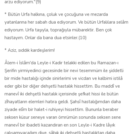
arzu ediyorum."(9)
* Bütün Urfa halkına, çoluk ve çocuğuna ve mezarda
yatanlarına her sabah dua ediyorum. Ve bütün Urfalılara selâm
ediyorum. Urfa taşıyla, toprağıyla mübarektir. Ben çok
hastayım. Onlar da bana dua etsinler.(10)
* Aziz, sıddık kardeşlerim!
Âlem-i İslâm'da Leyle-i Kadir telakki edilen bu Ramazan-ı
Şerifin yirmiyedinci gecesinde bir nevi tesemmüm ile şiddetli
bir mide hastalığı içinde sinirlerimi ve vicdan ve kalbimi istilâ
eder gibi bir diğer dehşetli hastalık hissettim. Bu maddî ve
manevî iki dehşetli hastalık içerisinde şefkat hissi ile bütün
zîhayatların elemleri hatıra geldi. Şahsî hastalığımdan daha
ziyade elîm bir halet-i ruhiyeyi hissettim. Bununla beraber
seksen küsur seneye varan ömrümün sonunda seksen sene
manevî bir ibadeti kazandıran en son Leyle-i Kadre lâyık
çalışamıyacağım diye, sâbık iki dehşetli hastalıktan daha