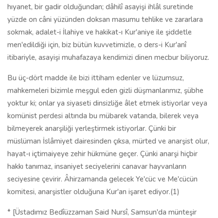
hıyanet, bir gadir olduğundan; dâhilî asayişi ihlâl suretinde
yüzde on câni yüzünden doksan masumu tehlike ve zararlara
sokmak, adalet-i İlahiye ve hakikat-ı Kur'aniye ile şiddetle
men'edildiği için, biz bütün kuvvetimizle, o ders-i Kur'anî
itibariyle, asayişi muhafazaya kendimizi dinen mecbur biliyoruz.
Bu üç-dört madde ile bizi ittiham edenler ve lüzumsuz,
mahkemeleri bizimle meşgul eden gizli düşmanlarımız, şübhe
yoktur ki; onlar ya siyaseti dinsizliğe âlet etmek istiyorlar veya
komünist perdesi altında bu mübarek vatanda, bilerek veya
bilmeyerek anarşiliği yerleştirmek istiyorlar. Çünki bir
müslüman İslâmiyet dairesinden çıksa, mürted ve anarşist olur,
hayat-ı içtimaiyeye zehir hükmüne geçer. Çünki anarşi hiçbir
hakkı tanımaz, insaniyet seciyelerini canavar hayvanların
seciyesine çevirir. Âhirzamanda gelecek Ye'cüc ve Me'cücün
komitesi, anarşistler olduğuna Kur'an işaret ediyor.(1)
* [Üstadımız Bedîüzzaman Said Nursî, Samsun'da münteşir