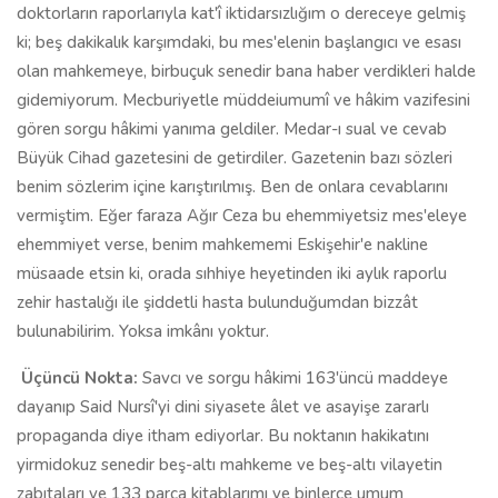
doktorların raporlarıyla kat'î iktidarsızlığım o dereceye gelmiş
ki; beş dakikalık karşımdaki, bu mes'elenin başlangıcı ve esası
olan mahkemeye, birbuçuk senedir bana haber verdikleri halde
gidemiyorum. Mecburiyetle müddeiumumî ve hâkim vazifesini
gören sorgu hâkimi yanıma geldiler. Medar-ı sual ve cevab
Büyük Cihad gazetesini de getirdiler. Gazetenin bazı sözleri
benim sözlerim içine karıştırılmış. Ben de onlara cevablarını
vermiştim. Eğer faraza Ağır Ceza bu ehemmiyetsiz mes'eleye
ehemmiyet verse, benim mahkememi Eskişehir'e nakline
müsaade etsin ki, orada sıhhiye heyetinden iki aylık raporlu
zehir hastalığı ile şiddetli hasta bulunduğumdan bizzât
bulunabilirim. Yoksa imkânı yoktur.
Üçüncü Nokta:
Savcı ve sorgu hâkimi 163'üncü maddeye
dayanıp Said Nursî'yi dini siyasete âlet ve asayişe zararlı
propaganda diye itham ediyorlar. Bu noktanın hakikatını
yirmidokuz senedir beş-altı mahkeme ve beş-altı vilayetin
zabıtaları ve 133 parça kitablarımı ve binlerce umum