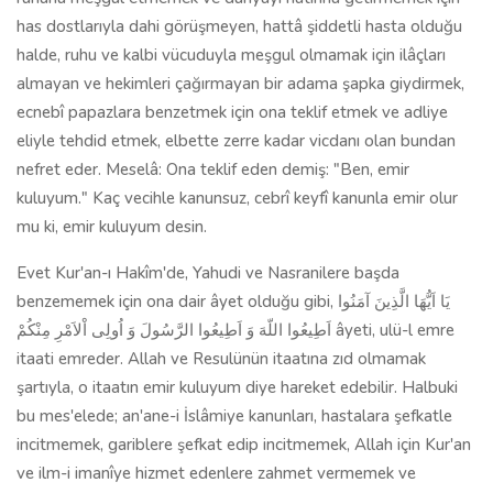
has dostlarıyla dahi görüşmeyen, hattâ şiddetli hasta olduğu
halde, ruhu ve kalbi vücuduyla meşgul olmamak için ilâçları
almayan ve hekimleri çağırmayan bir adama şapka giydirmek,
ecnebî papazlara benzetmek için ona teklif etmek ve adliye
eliyle tehdid etmek, elbette zerre kadar vicdanı olan bundan
nefret eder. Meselâ: Ona teklif eden demiş: "Ben, emir
kuluyum." Kaç vecihle kanunsuz, cebrî keyfî kanunla emir olur
mu ki, emir kuluyum desin.
Evet Kur'an-ı Hakîm'de, Yahudi ve Nasranilere başda
benzememek için ona dair âyet olduğu gibi, يَا اَيُّهَا الَّذِينَ آمَنُوا
اَطِيعُوا اللّهَ وَ اَطِيعُوا الرَّسُولَ وَ اُولِى اْلاَمْرِ مِنْكُمْ âyeti, ulü-l emre
itaati emreder. Allah ve Resulünün itaatına zıd olmamak
şartıyla, o itaatın emir kuluyum diye hareket edebilir. Halbuki
bu mes'elede; an'ane-i İslâmiye kanunları, hastalara şefkatle
incitmemek, gariblere şefkat edip incitmemek, Allah için Kur'an
ve ilm-i imanîye hizmet edenlere zahmet vermemek ve