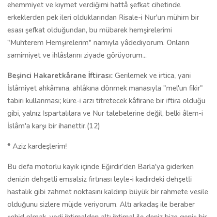
ehemmiyet ve kıymet verdiğimi hattâ şefkat cihetinde
erkeklerden pek ileri olduklarından Risale-i Nur'un mühim bir
esası şefkat olduğundan, bu mübarek hemşirelerimi
"Muhterem Hemşirelerim" namıyla yâdediyorum. Onların
samimiyet ve ihlâslarını ziyade görüyorum...
Beşinci Hakaretkârane İftirası:
Gerilemek ve irtica, yani
İslâmiyet ahkâmına, ahlâkına dönmek manasıyla "mel'un fikir"
tabiri kullanması; küre-i arzı titretecek kâfirane bir iftira olduğu
gibi, yalnız Ispartalılara ve Nur talebelerine değil, belki âlem-i
İslâm'a karşı bir ihanettir.(12)
* Aziz kardeşlerim!
Bu defa motorlu kayık içinde Eğirdir'den Barla'ya giderken
denizin dehşetli emsalsiz fırtınası leyle-i kadirdeki dehşetli
hastalık gibi zahmet noktasını kaldırıp büyük bir rahmete vesile
olduğunu sizlere müjde veriyorum. Altı arkadaş ile beraber