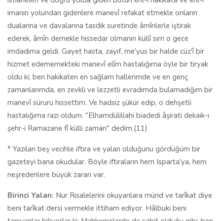
istianeleri ve doğru yolda giden bütün ehl-i hakikata ve ehl-i
imanın yolundan gidenlere manevî refakat etmekle onların
dualarına ve davalarına tasdik suretinde âmînlerle iştirak
ederek, âmîn demekle hissedar olmanın küllî sırrı o gece
imdadıma geldi. Gayet hasta, zayıf, me'yus bir halde cüz'î bir
hizmet edememekteki manevî elîm hastalığıma öyle bir tiryak
oldu ki; ben hakikaten en sağlam hallerimde ve en genç
zamanlarımda, en zevkli ve lezzetli evradımda bulamadığım bir
manevî süruru hissettim. Ve hadsiz şükür edip, o dehşetli
hastalığıma razı oldum. "Elhamdülillahi biadedi âşirati dekaik-ı
şehr-i Ramazane fî külli zaman" dedim.(11)
* Yazıları beş vecihle iftira ve yalan olduğunu gördüğüm bir
gazeteyi bana okudular. Böyle iftiraların hem Isparta'ya, hem
neşredenlere büyük zararı var.
Birinci Yalan:
Nur Risalelerini okuyanlara mürid ve tarîkat diye
beni tarîkat dersi vermekle ittiham ediyor. Hâlbuki beni