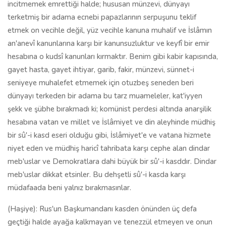
incitmemek emrettiği halde; hususan münzevi, dünyayı
terketmiş bir adama ecnebi papazlarının serpuşunu teklif
etmek on vecihle değil, yüz vecihle kanuna muhalif ve İslâmın
an'anevî kanunlarına karşı bir kanunsuzluktur ve keyfî bir emir
hesabına o kudsî kanunları kırmaktır. Benim gibi kabir kapısında,
gayet hasta, gayet ihtiyar, garib, fakir, münzevi, sünnet-i
seniyeye muhalefet etmemek için otuzbeş seneden beri
dünyayı terkeden bir adama bu tarz muameleler, kat'iyyen
şekk ve şübhe bırakmadı ki; komünist perdesi altında anarşilik
hesabına vatan ve millet ve İslâmiyet ve din aleyhinde müdhiş
bir sû'-i kasd eseri olduğu gibi, İslâmiyet'e ve vatana hizmete
niyet eden ve müdhiş haricî tahribata karşı cephe alan dindar
meb'uslar ve Demokratlara dahi büyük bir sû'-i kasddır. Dindar
meb'uslar dikkat etsinler. Bu dehşetli sû'-i kasda karşı
müdafaada beni yalnız bırakmasınlar.
(Haşiye): Rus'un Başkumandanı kasden önünden üç defa
geçtiği halde ayağa kalkmayan ve tenezzül etmeyen ve onun