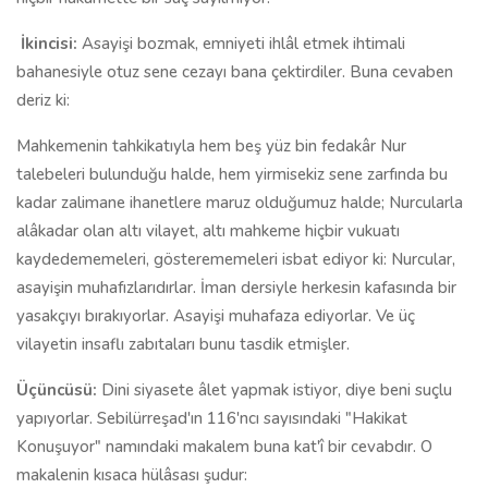
İkincisi:
Asayişi bozmak, emniyeti ihlâl etmek ihtimali
bahanesiyle otuz sene cezayı bana çektirdiler. Buna cevaben
deriz ki:
Mahkemenin tahkikatıyla hem beş yüz bin fedakâr Nur
talebeleri bulunduğu halde, hem yirmisekiz sene zarfında bu
kadar zalimane ihanetlere maruz olduğumuz halde; Nurcularla
alâkadar olan altı vilayet, altı mahkeme hiçbir vukuatı
kaydedememeleri, gösterememeleri isbat ediyor ki: Nurcular,
asayişin muhafızlarıdırlar. İman dersiyle herkesin kafasında bir
yasakçıyı bırakıyorlar. Asayişi muhafaza ediyorlar. Ve üç
vilayetin insaflı zabıtaları bunu tasdik etmişler.
Üçüncüsü:
Dini siyasete âlet yapmak istiyor, diye beni suçlu
yapıyorlar. Sebilürreşad'ın 116'ncı sayısındaki "Hakikat
Konuşuyor" namındaki makalem buna kat'î bir cevabdır. O
makalenin kısaca hülâsası şudur: