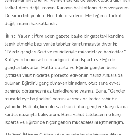
tanıyanlar biliyorlar ki: Mahkemelerde de sabit olduğu gibi; ben
tarîkat dersi değil, imanın, Kur'anın hakikatlarını ders veriyorum.
Dersimi dinleyenlere Nur Talebesi denir. Mesleğimiz tarîkat
değil, imanın hakikatlarıdır.
İkinci Yalanı:
İftira eden gazete başka bir gazeteyi kendine
teşrik etmekle bazı yanlış tabirler karıştırmasıyla diyor ki:
"Eğirdir gençleri Said ve müridleriyle mücadeleye başladılar."
Kat'iyyen bunun aslı olmadığını bütün Isparta ve Eğirdir
gençleri biliyorlar. Hattâ Isparta ve Eğirdir gençleri bunu
işittikleri vakit hiddetle protesto ediyorlar. Yalnız Ankara'da
bulunan Eğirdir'li genç olmayan bir adam, otuz sene evvel
benimle görüşmesini az tenkidkârane yazmış. Buna, "Gençler
mücadeleye başladılar" namını vermek ne kadar zahir bir
yalandır. Halbuki, kim olursa olsun bütün gençlere karşı daima
kardeş nazarıyla bakıyorum. Bana yahut talebelerime karşı
Isparta ve Eğirdir'de hiçbir gencin mücadelesini işitmemişim.