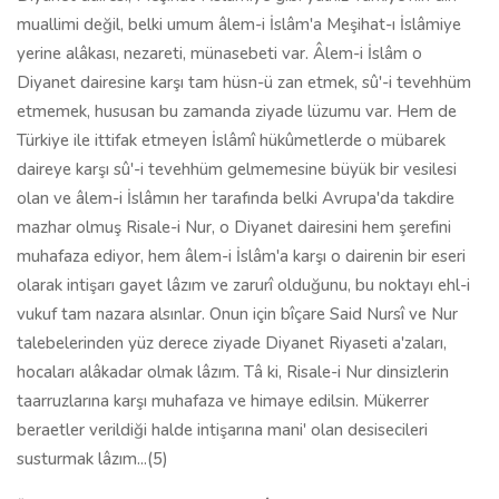
muallimi değil, belki umum âlem-i İslâm'a Meşihat-ı İslâmiye
yerine alâkası, nezareti, münasebeti var. Âlem-i İslâm o
Diyanet dairesine karşı tam hüsn-ü zan etmek, sû'-i tevehhüm
etmemek, hususan bu zamanda ziyade lüzumu var. Hem de
Türkiye ile ittifak etmeyen İslâmî hükûmetlerde o mübarek
daireye karşı sû'-i tevehhüm gelmemesine büyük bir vesilesi
olan ve âlem-i İslâmın her tarafında belki Avrupa'da takdire
mazhar olmuş Risale-i Nur, o Diyanet dairesini hem şerefini
muhafaza ediyor, hem âlem-i İslâm'a karşı o dairenin bir eseri
olarak intişarı gayet lâzım ve zarurî olduğunu, bu noktayı ehl-i
vukuf tam nazara alsınlar. Onun için bîçare Said Nursî ve Nur
talebelerinden yüz derece ziyade Diyanet Riyaseti a'zaları,
hocaları alâkadar olmak lâzım. Tâ ki, Risale-i Nur dinsizlerin
taarruzlarına karşı muhafaza ve himaye edilsin. Mükerrer
beraetler verildiği halde intişarına mani' olan desisecileri
susturmak lâzım...(5)