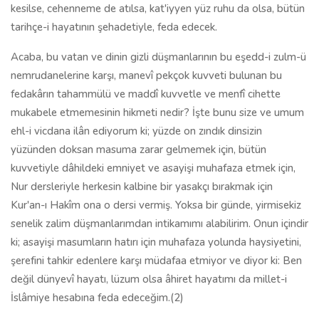
kesilse, cehenneme de atılsa, kat'iyyen yüz ruhu da olsa, bütün
tarihçe-i hayatının şehadetiyle, feda edecek.
Acaba, bu vatan ve dinin gizli düşmanlarının bu eşedd-i zulm-ü
nemrudanelerine karşı, manevî pekçok kuvveti bulunan bu
fedakârın tahammülü ve maddî kuvvetle ve menfî cihette
mukabele etmemesinin hikmeti nedir? İşte bunu size ve umum
ehl-i vicdana ilân ediyorum ki; yüzde on zındık dinsizin
yüzünden doksan masuma zarar gelmemek için, bütün
kuvvetiyle dâhildeki emniyet ve asayişi muhafaza etmek için,
Nur dersleriyle herkesin kalbine bir yasakçı bırakmak için
Kur'an-ı Hakîm ona o dersi vermiş. Yoksa bir günde, yirmisekiz
senelik zalim düşmanlarımdan intikamımı alabilirim. Onun içindir
ki; asayişi masumların hatırı için muhafaza yolunda haysiyetini,
şerefini tahkir edenlere karşı müdafaa etmiyor ve diyor ki: Ben
değil dünyevî hayatı, lüzum olsa âhiret hayatımı da millet-i
İslâmiye hesabına feda edeceğim.(2)