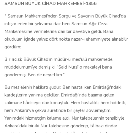
SAMSUN BÜYÜK CİHAD MAHKEMESİ-1956
* Samsun Mahkemesi'nden Sorgu ve Savcının Büyük Cihad'da
intişar eden bir şekvama dair beni Samsun Ağır Ceza
Mahkemesi'ne vermelerine dair bir davetiye geldi. Bana
okudular. İçinde yalnız dört nokta nazar-ı ehemmiyete alınabilir
gördüm:
Birincisi:
Büyük Cihad'ın müdür-ü mes'ulü mahkemede
müddeiumumîye demiş ki: "Said Nursî o makaleyi bana
göndermiş. Ben de neşrettim."
Bu mes'elenin hakikatı şudur: Ben hasta iken Emirdağı'ndaki
kardeşlerim yanıma geldiler. Emirdağı'nda başıma gelen
zalimane hâdiseye dair konuştuk. Hem hastalıklı, hem hiddetli,
hem Ankara'ya şekva suretinde bir şeyler söylemiştim.
Yanımdaki hizmetçim kaleme aldı. Nur talebelerinin tensibiyle
Ankara'daki bir-iki Nur talebesine gönderip, tâ bazı dindar