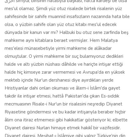
اُخْرَى sırrıyla; birisinin hatasıyla başkası, hattâ kardeşi de olsa
mes'ul olamaz. Şimdi yüz otuz risalede birtek risalenin yüz
sahifesinde bir sahife muannid insafsızların nazarında hata bile
olsa, o yüzbin sahife olan yüz otuz kitabı mes'ul edecek
dünyada bir kanun var mı? Halbuki bu otuz sene zarfında beş
mahkeme aynı kitablara beraet vermişler. Hem Malatya
mes'elesi münasebetiyle yirmi mahkeme de alâkadar
olmuştular. O yirmi mahkeme bir suç bulamıyoruz dedikleri
halde ve altı yüzbin nüshası dâhilde ve hariçte intişar ettiği
halde hiç kimseye zarar vermemesi ve Avrupa'da en yüksek
mekteb içinde Nur'un dershanesi diye ayırdıkları yerde
Hristiyanlar dahi onları okuması ve âlem-i İslâm'da gayet
takdir ile intişar etmesi, hattâ Pakistan'da çıkan Es-sıddık
mecmuasının Risale-i Nur'un bir risalesini neşredip Diyanet
Riyasetine göndermesi ve bu kadar intişarıyla beraber hiçbir
âlim ona itiraz etmemesi gibi hakikatlar gösteriyor ki; elbette
Diyanet dairesi Nurları himaye etmek hakikî bir vazifesidir.
Diyanet dairesi, Meşihat-ı İslâmiye gibi yalnız Türkiye'nin din