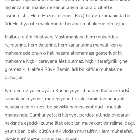
hiçbir zaman mahkeme kanunlarıyla onlara o cihette
ilişmemiştir. Hem Hazret-i Ömer (R.A.) hilafeti zamanında bir
âdi Hristiyan ile mahkemede beraber muhakeme olmuşlar.
Halbuki o âdi Hristiyan, Müslümanların hem mukaddes
rejimlerine, hem dinlerine, hem kanunlarına muhalif iken o
mahkemede onun o hali nazara alınmaması gösteriyor ki;
mahkeme hiçbir cereyana âlet olamaz, hiçbir tarafgirlik içine
giremez ki; Halife-i Rûy-i Zemin, âdi bir kâfirle muhakeme
olmuşlar.
İşte ben de yüzer âyât-ı Kur'aniyeye istinaden Kur'anın kudsî
kanunlarının yerine, medeniyetin bozuk kısmından anarşilik
hesabına ve bir nevi bolşeviklik namına istibdad-ı mutlak
manasında, Cumhuriyetteki hürriyet perdesi altında dindarlar
hakkında eşedd-i zulme âlet olabilen muvakkat bir rejime, değil
yalnız ben, belki bütün ehl-i vicdan muhaliftir. Hem muhalefet,
hiçbir hükûmette bir suç sayılmıyor.