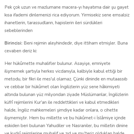
Pek çok uzun ve mazlumane macera-yı hayatıma dair şu gayet
kısa ifademi dinlemenizi rica ediyorum. Yirmisekiz sene emsalsiz
ihanetlerin, tarassudların, hapislerin ileri sürdükleri
sebeblerinden
Birincisi:
Beni rejimin aleyhindedir, diye ittiham etmişler. Buna
cevaben deriz ki:
Her hükûmette muhalifler bulunur. Asayişe, emniyete
ilişmemek şartıyla herkes vicdanıyla, kalbiyle kabul ettiği bir
metodu, bir fikri ile mes'ul olamaz. Çünki dininde en mutaassıb
ve cebbar bir hükûmet olan İngilizlerin yüz sene hâkimiyeti
altında bulunan yüz milyondan ziyade Müslümanlar, İngilizlerin
küfrî rejimlerini Kur'an ile reddettikleri ve kabul etmedikleri
halde, İngiliz mahkemeleri şimdiye kadar onlara, o cihette
ilişmemiştir. Hem bu millette ve bu hükûmet-i İslâmiye içinde
eskiden beri bulunan Yahudiler ve Nasraniler, bu milletin dinine
ve kudsî rejimlerine muhalif ve zıd ve mu'teriz oldukları halde