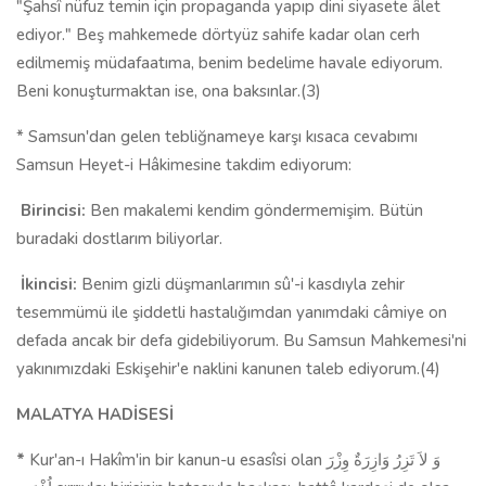
"Şahsî nüfuz temin için propaganda yapıp dini siyasete âlet
ediyor." Beş mahkemede dörtyüz sahife kadar olan cerh
edilmemiş müdafaatıma, benim bedelime havale ediyorum.
Beni konuşturmaktan ise, ona baksınlar.(3)
* Samsun'dan gelen tebliğnameye karşı kısaca cevabımı
Samsun Heyet-i Hâkimesine takdim ediyorum:
Birincisi:
Ben makalemi kendim göndermemişim. Bütün
buradaki dostlarım biliyorlar.
İkincisi:
Benim gizli düşmanlarımın sû'-i kasdıyla zehir
tesemmümü ile şiddetli hastalığımdan yanımdaki câmiye on
defada ancak bir defa gidebiliyorum. Bu Samsun Mahkemesi'ni
yakınımızdaki Eskişehir'e naklini kanunen taleb ediyorum.(4)
MALATYA HADİSESİ
*
Kur'an-ı Hakîm'in bir kanun-u esasîsi olan وَ لاَ تَزِرُ وَازِرَةٌ وِزْرَ