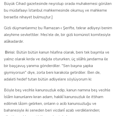
Büyük Cihad gazetesinde neşrolup orada muhakemesi görülen
bu müdafaayı İstanbul mahkemesinde okumuş ve mahkeme
beraetle nihayet bulmuştur.]
Gizli düşmanlarımız bu Ramazan-ı Şerifte, tekrar adliyeyi benim
aleyhime sevkettiler. Mes'ele de, bir gizli komünist komitesiyle
alâkadardır.
Birisi:
Bütün bütün kanun hilafına olarak, beni tek başımla ve
yalnız olarak kırda ve dağda otururken, üç silâhlı jandarma ile
bir başçavuş yanıma gönderdiler. "Sen başına şapka
giymiyorsun" diye, zorla beni karakola getirdiler. Ben de,
adaleti hedef tutan bütün adliyelere söylüyorum ki:
Böyle beş vecihle kanunsuzluk edip, kanun namına beş vecihle
İslâm kanunlarını kıran adam, hakikî kanunsuzluk ile ittiham
edilmek lâzım gelirken, onların o acib kanunsuzluğu ve
bahanesiyle iki seneden beri vicdanî azab verdiklerinden;