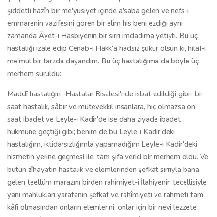
şiddetli hazîn bir me'yusiyet içinde a'saba gelen ve nefs-i
emmarenin vazifesini gören bir elîm his beni ezdiği aynı
zamanda Âyet-i Hasbiyenin bir sırrı imdadıma yetişti. Bu üç
hastalığı izale edip Cenab-ı Hakk'a hadsiz şükür olsun ki, hilaf-ı
me'mul bir tarzda dayandım. Bu üç hastalığıma da böyle üç
merhem sürüldü:
Maddî hastalığın -Hastalar Risalesi'nde isbat edildiği gibi- bir
saat hastalık, sâbir ve mütevekkil insanlara, hiç olmazsa on
saat ibadet ve Leyle-i Kadir'de ise daha ziyade ibadet
hükmüne geçtiği gibi; benim de bu Leyle-i Kadir'deki
hastalığım, iktidarsızlığımla yapamadığım Leyle-i Kadir'deki
hizmetin yerine geçmesi ile, tam şifa verici bir merhem oldu. Ve
bütün zîhayatın hastalık ve elemlerinden şefkat sırrıyla bana
gelen teellüm marazını birden rahîmiyet-i İlahiyenin tecellisiyle
yani mahlukları yaratanın şefkat ve rahîmiyeti ve rahmeti tam
kâfi olmasından onların elemlerini, onlar için bir nevi lezzete