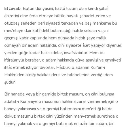
Elcevab:
Bütün dünyasını, hattâ lüzum olsa kendi şahsî
âhiretini dine feda etmeye bütün hayatı şehadet eden ve
otuzbeş seneden beri siyaseti terkeden ve beş mahkeme bu
mes'eleye dair kat'î delil bulamadığı halde seksen yaşını
geçmiş, kabir kapısında hem dünyada hiçbir şeye mâlik
olmayan bir adam hakkında, dini siyasete âlet yapıyor diyenler,
yerden göğe kadar haksızdırlar, insafsızdırlar. Hem bu
iftiralarıyla beraber, o adam hakkında güya asayişi ve emniyeti
ihlâl etmek istiyor, diyorlar. Hâlbuki o adamın Kur'an-ı
Hakîm'den aldığı hakikat dersi ve talebelerine verdiği ders
şudur:
Bir hanede veya bir gemide birtek masum, on câni bulunsa
adalet-i Kur'aniye o masumun hakkına zarar vermemek için o
haneyi yakmasını ve o gemiyi batırmasını men'ettiği halde,
dokuz masumu birtek câni yüzünden mahvetmek suretinde o
haneyi yakmak ve o gemiyi batırmak en azîm bir zulüm, bir