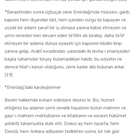
*
Beraetinden sonra üçbuçuk sene Emirdağı'nda münzevi, garib,
kapısını hem dışarıdan kilit, hem içeriden sürgü ile kapayan ve
yüzde bir adamı zarurî bir iş olmasa yanına kabul etmeyen ve
yirmi seneden beri devam eden te'lifini de bırakıp, daha te'lif
etmeyen bir adama dünya siyaseti için kapısının kilidini kırıp
yanına gelip, Arabî evradından, yanındaki iki levha-i imaniyeden
başka taharriciler birşey bulamadıkları halde, bu eziyetin ne
derece hilaf-ı kanun olduğunu, zerre kadar aklı bulunan anlar.
(19)
*
Emirdağ'daki kardeşlerime!
Benim hakkımda evham edenlere deyiniz ki: Biz, hizmet
ettiğimiz bu adamın yirmi senelik hayatının bütün mahrem ve
gayr-ı mahrem mektublarını ve kitablarını ve esrarını hükûmet
şiddetli taharriyatla elde etti. Dokuz ay hem Isparta, hem
Denizli, hem Ankara adliyeleri tedkikten sonra, bir tek gün