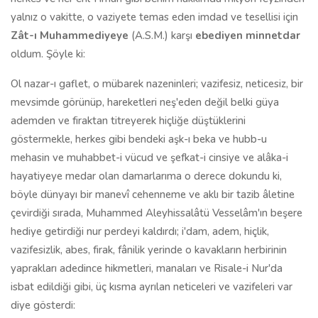
yalnız o vakitte, o vaziyete temas eden imdad ve tesellisi için
Zât-ı Muhammediyeye
(A.S.M.) karşı
ebediyen minnetdar
oldum. Şöyle ki:
Ol nazar-ı gaflet, o mübarek nazeninleri; vazifesiz, neticesiz, bir
mevsimde görünüp, hareketleri neş'eden değil belki güya
ademden ve firaktan titreyerek hiçliğe düştüklerini
göstermekle, herkes gibi bendeki aşk-ı beka ve hubb-u
mehasin ve muhabbet-i vücud ve şefkat-i cinsiye ve alâka-i
hayatiyeye medar olan damarlarıma o derece dokundu ki,
böyle dünyayı bir manevî cehenneme ve aklı bir tazib âletine
çevirdiği sırada, Muhammed Aleyhissalâtü Vesselâm'ın beşere
hediye getirdiği nur perdeyi kaldırdı; i'dam, adem, hiçlik,
vazifesizlik, abes, firak, fânilik yerinde o kavakların herbirinin
yaprakları adedince hikmetleri, manaları ve Risale-i Nur'da
isbat edildiği gibi, üç kısma ayrılan neticeleri ve vazifeleri var
diye gösterdi: