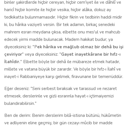
binler şakirdlerde hiçbir cereyan, hiçbir cem'iyet ile ve dâhilî ve
haricî hiçbir komite ile hiçbir vesika, hiçbir alâka, dokuz ay
tedkikatta bulunmamasıdır. Hiçbir fikrin ve tedbirin haddi midir
ki, bu hârika vaziyeti versin. Bir tek adamın, birkaç senedeki
mahrem esrarı meydana çıksa, elbette onu mes'ul ve mahcub
edecek yirmi madde bulunacak. Madem hakikat budur; ya
diyeceksiniz ki: "P
ek hârika ve mağlub olmaz bir dehâ bu işi
çeviriyor
" veya diyeceksiniz: "
Gayet inayetkârane bir hıfz-ı
İlahîdir.
" Elbette böyle bir dehâ ile mübareze etmek hatadır,
millete ve vatana büyük bir zarardır. Ve böyle bir hıfz-ı İlahî ve
inayet-i Rabbaniyeye karşı gelmek, firavunane bir temerrüddür.
Eğer deseniz: "Seni serbest bıraksak ve tarassud ve nezaret
etmesek, derslerinle ve gizli esrarınla hayat-ı içtimaiyemizi
bulandırabilirsin."
Ben de derim: Benim derslerim bilâ-istisna bütünü, hükûmetin
ve adliyenin eline geçmiş; bir gün cezayı mûcib bir madde