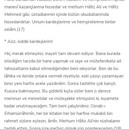
manevî kazançlarıma hissedar ve merhum Hâfız Ali ve Hâfız
Mehmed gibi, üstadlarımın içinde bütün okuduklarımda
hissedardırlar. Umum kardeşlerime ve hemşirelerime binler
selâm.(17)
* Aziz, sıddık kardeşlerim!
Hiç merak etmeyiniz, inayet tam devam ediyor. Bana burada
istediğim tarzda bir hane yapmak ve iaşe ve müteferrikata ait
tahsisatlarını kabul etmediğimden beni sıkıyorlar. Ben de bu
lâhika ve ileride onlara vermek niyetiyle, eski yazıyı yazamayan
birisi yeni harfle acele yazdırdım. Sonra tashihte çok karıştı.
Kusura bakmayınız. Bu şiddetli kışta sizler beni o derece
memnun ve minnetdar ve müteşekkir etmişsiniz ki, kıyamete
kadar unutmayacağım. Tam beni çalıştırdınız. Cenab-ı
Erhamürrâhimîn, her bir kitabın her bir harfine mukabil bin
rahmet sizlere eylesin, âmîn. Merhum Hâfız Ali'nin nüshalarını
tashih ettim. Sonra size me'haz olmak için göndereceğim.(18)