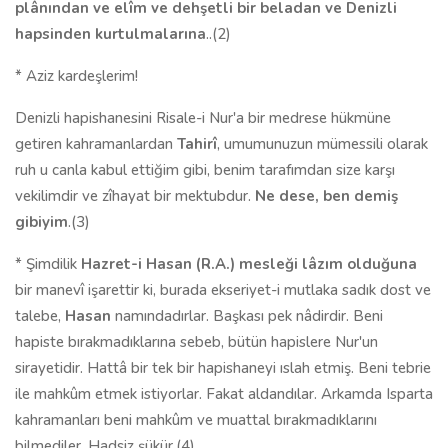
plânından ve elîm ve dehşetli bir beladan ve Denizli
hapsinden kurtulmalarına
..(2)
* Aziz kardeşlerim!
Denizli hapishanesini Risale-i Nur'a bir medrese hükmüne
getiren kahramanlardan
Tahirî
, umumunuzun mümessili olarak
ruh u canla kabul ettiğim gibi, benim tarafımdan size karşı
vekilimdir ve zîhayat bir mektubdur.
Ne dese, ben demiş
gibiyim
.(3)
* Şimdilik
Hazret-i Hasan (R.A.) mesleği lâzım olduğuna
bir manevî işarettir ki, burada ekseriyet-i mutlaka sadık dost ve
talebe,
Hasan
namındadırlar. Başkası pek nâdirdir. Beni
hapiste bırakmadıklarına sebeb, bütün hapislere Nur'un
sirayetidir. Hattâ bir tek bir hapishaneyi ıslah etmiş. Beni tebrie
ile mahkûm etmek istiyorlar. Fakat aldandılar. Arkamda Isparta
kahramanları beni mahkûm ve muattal bırakmadıklarını
bilmediler. Hadsiz şükür.(4)