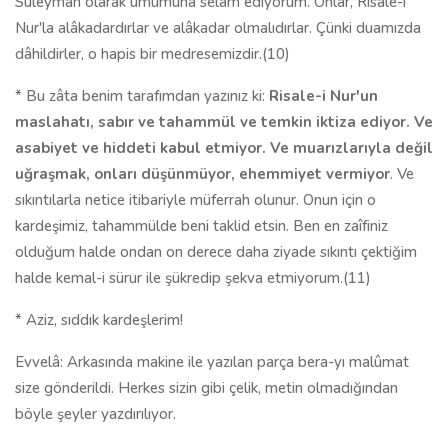
Süleyman olarak umumuna selâm ediyorum. Onlar, Risale-i
Nur'la alâkadardırlar ve alâkadar olmalıdırlar. Çünki duamızda
dâhildirler, o hapis bir medresemizdir.(10)
* Bu zâta benim tarafımdan yazınız ki:
Risale-i Nur'un
maslahatı, sabır ve tahammül ve temkin iktiza ediyor. Ve
asabiyet ve hiddeti kabul etmiyor. Ve muarızlarıyla değil
uğraşmak, onları düşünmüyor, ehemmiyet vermiyor
. Ve
sıkıntılarla netice itibariyle müferrah olunur. Onun için o
kardeşimiz, tahammülde beni taklid etsin. Ben en zaîfiniz
olduğum halde ondan on derece daha ziyade sıkıntı çektiğim
halde kemal-i sürur ile şükredip şekva etmiyorum.(11)
* Aziz, sıddık kardeşlerim!
Evvelâ: Arkasında makine ile yazılan parça bera-yı malûmat
size gönderildi. Herkes sizin gibi çelik, metin olmadığından
böyle şeyler yazdırılıyor.