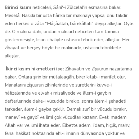
Birinci kısım
neticeleri, Sâni'-i Zülcelal'in esmasına bakar.
Meselâ: Nasılki bir usta hârika bir makinayı yapsa; onu takdir
eden herkes o zâta "Mâşâallah, bârekâllah" deyip alkışlar. Öyle
de: O makina dahi, ondan maksud neticeleri tam tamına
göstermesiyle, lisan-ı haliyle ustasını tebrik eder, alkışlar. Her
zîhayat ve herşey böyle bir makinadır, ustasını tebriklerle
alkışlar.
İkinci kısım hikmetleri ise:
Zîhayatın ve zîşuurun nazarlarına
bakar. Onlara şirin bir mütalaagâh, birer kitab-ı marifet olur.
Manalarını zîşuurun zihinlerinde ve suretlerini kuvve-i
hâfızalarında ve elvah-ı misaliyede ve âlem-i gaybın
defterlerinde daire-i vücudda bırakıp, sonra âlem-i şehadeti
terkeder, âlem-i gayba çekilir. Demek surî bir vücudu bırakır,
manevî ve gaybî ve ilmî çok vücudları kazanır. Evet, madem
Allah var ve ilmi ihata eder. Elbette adem, i'dam, hiçlik, mahv,
fena; hakikat noktasında ehl-i imanın dünyasında yoktur ve