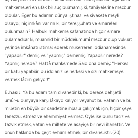
mahkemeleri en ufak bir suç bulmamış ki, tahliyelerine mecbur
oldular. Eğer bu adamın dünya iştihası ve siyasete meyli
olsaydı; hiç imkânı var mı ki, bir tereşşuhatı ve emareleri
bulunmasın? Halbuki mahkeme safahatında hiçbir emare
bulamadılar ki, muannid bir müddeiumumî mecbur olup vukuat
yerinde imkânatı istimal ederek mükerreren iddianamesinde
"yapabilir" demiş ve "yapmış" dememiş. Yapabilir nerede?
Yapmış nerede? Hattâ mahkemede Said ona demiş: "Herkes
bir katli yapabilir; bu iddianız ile herkesi ve sizi mahkemeye
vermek lâzım geliyor!"
Elhasıl:
Ya bu adam tam divanedir ki, bu derece dehşetli
umûr-u dünyaya karşı lâkayd kalıyor veyahut bu vatanın ve bu
milletin en büyük bir saadetine ihlasla çalışmak için, hiçbir şeye
tenezzül etmez ve ehemmiyet vermez. Öyle ise bunu taciz ve
tazyik etmek, vatan ve millete ve asayişe bir nevi ihanettir. Ve
onun hakkında bu çeşit evham etmek, bir divaneliktir.(20)