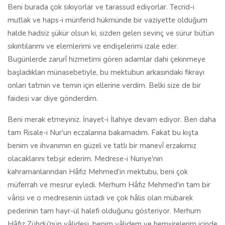
Beni burada çok sıkıyorlar ve tarassud ediyorlar. Tecrid-i
mutlak ve haps-i münferid hükmünde bir vaziyette olduğum
halde hadsiz şükür olsun ki, sizden gelen sevinç ve sürur bütün
sıkıntılarımı ve elemlerimi ve endişelerimi izale eder.
Bugünlerde zarurî hizmetimi gören adamlar dahi çekinmeye
başladıkları münasebetiyle, bu mektubun arkasındaki fıkrayı
onları tatmin ve temin için ellerine verdim. Belki size de bir
faidesi var diye gönderdim.
Beni merak etmeyiniz. İnayet-i İlahiye devam ediyor. Ben daha
tam Risale-i Nur'un eczalarına bakamadım. Fakat bu kışta
benim ve ihvanımın en güzel ve tatlı bir manevî erzakımız
olacaklarını tebşir ederim. Medrese-i Nuriye'nin
kahramanlarından Hâfız Mehmed'in mektubu, beni çok
müferrah ve mesrur eyledi. Merhum Hâfız Mehmed'in tam bir
vârisi ve o medresenin üstadı ve çok hâlis olan mübarek
pederinin tam hayr-ül halefi olduğunu gösteriyor. Merhum
Hâfız Zühdü'nün vâlidesi, benim vâlidem ve hemşirelerim içinde