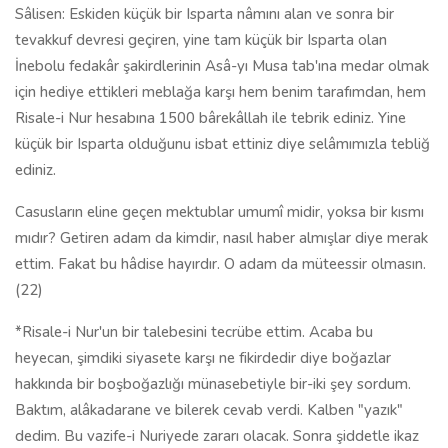
Sâlisen: Eskiden küçük bir Isparta nâmını alan ve sonra bir
tevakkuf devresi geçiren, yine tam küçük bir Isparta olan
İnebolu fedakâr şakirdlerinin Asâ-yı Musa tab'ına medar olmak
için hediye ettikleri meblağa karşı hem benim tarafımdan, hem
Risale-i Nur hesabına 1500 bârekâllah ile tebrik ediniz. Yine
küçük bir Isparta olduğunu isbat ettiniz diye selâmımızla tebliğ
ediniz.
Casusların eline geçen mektublar umumî midir, yoksa bir kısmı
mıdır? Getiren adam da kimdir, nasıl haber almışlar diye merak
ettim. Fakat bu hâdise hayırdır. O adam da müteessir olmasın.
(22)
*Risale-i Nur'un bir talebesini tecrübe ettim. Acaba bu
heyecan, şimdiki siyasete karşı ne fikirdedir diye boğazlar
hakkında bir boşboğazlığı münasebetiyle bir-iki şey sordum.
Baktım, alâkadarane ve bilerek cevab verdi. Kalben "yazık"
dedim. Bu vazife-i Nuriyede zararı olacak. Sonra şiddetle ikaz