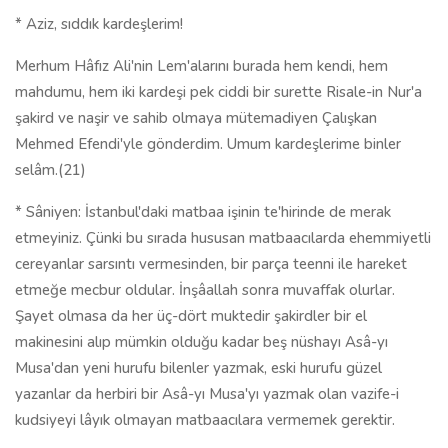
* Aziz, sıddık kardeşlerim!
Merhum Hâfız Ali'nin Lem'alarını burada hem kendi, hem
mahdumu, hem iki kardeşi pek ciddi bir surette Risale-in Nur'a
şakird ve naşir ve sahib olmaya mütemadiyen Çalışkan
Mehmed Efendi'yle gönderdim. Umum kardeşlerime binler
selâm.(21)
* Sâniyen: İstanbul'daki matbaa işinin te'hirinde de merak
etmeyiniz. Çünki bu sırada hususan matbaacılarda ehemmiyetli
cereyanlar sarsıntı vermesinden, bir parça teenni ile hareket
etmeğe mecbur oldular. İnşâallah sonra muvaffak olurlar.
Şayet olmasa da her üç-dört muktedir şakirdler bir el
makinesini alıp mümkin olduğu kadar beş nüshayı Asâ-yı
Musa'dan yeni hurufu bilenler yazmak, eski hurufu güzel
yazanlar da herbiri bir Asâ-yı Musa'yı yazmak olan vazife-i
kudsiyeyi lâyık olmayan matbaacılara vermemek gerektir.