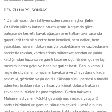
DENİZLİ HAPSİ SONRASI
* Denizli hapsinden tahliyemizden sonra meşhur
Şehir
Oteli'
nin yüksek katında oturmuştum. Karşımda güzel
bahçelerde kesretli kavak ağaçları birer halka-i zikir tarzında
gayet latif tatlı bir surette hem kendileri, hem dalları, hem
yaprakları, havanın dokunmasıyla cezbekârane ve cazibedarane
hareketle raksları, kardeşlerimin müfarakatlarından ve yalnız
kaldığımdan hüzünlü ve gamlı kalbime ilişti. Birden güz ve kış
mevsimi hatıra geldi ve bana bir gaflet bastı. Ben, o kemal-i
neş'e ile cilvelenen o nazenin kavaklara ve zîhayatlara o kadar
acıdım ki, gözlerim yaşla doldu. Kâinatın süslü perdesi altındaki
ademleri, firakları ihtar ve ihsasıyla kâinat dolusu firakların,
zevallerin hüzünleri başıma toplandı. Birden hakikat-ı
Muhammediyenin (A.S.M.) getirdiği nur, imdada yetişti. O
hadsiz hüzünleri ve gamları, sürurlara çevirdi. Hattâ o nurun,
herkes ve her ehl-i iman gibi benim hakkımda milyon feyzinden