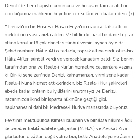
Denizli'de, hem hapiste umumuna ve hususan tam adaletini
gördüğümüz mahkeme heyetine çok selâm ve dualar ederiz.(7)
* Denizli'nin bir Hüsrev'i Hasan Feyzi'nin uzunca, tafsilatlı bir
mektubunu vasıtanızla aldım. Ve bildim ki; nasıl bir dane toprak
altına konulur tâ çok daneleri sünbül versin, aynen öyle de:
Şehid merhum
Hâfız Ali
o tarlada, toprak altına girdi, otuz-kırk
Hâfız Ali'leri sünbül verdi ve verecek kanaatım geldi. Siz, benim
tarafımdan ona ve Risale-i Nur'un hizmetine çalışanlara yazınız
ki: Bir-iki sene zarfında Denizli kahramanları, yirmi sene kadar
Risale-i Nur'a hizmet ettiklerinden, biz Risale-i Nur şakirdleri
ebede kadar onların bu iyiliklerini unutmayız ve Denizli,
nazarımızda ikinci bir Isparta hükmüne geçtiği gibi,
hapishanesini dahi bir Medrese-i Nuriye manasında biliyoruz.
Feyzi'nin mektubunda isimleri bulunan ve bilhâssa hâkim-i âdil
ile beraber hakikî adalete çalışanlar (M.H.A.) ve Avukat Ziya
gibi bütün o zâtlar, değil yalnız bizi, belki Anadolu'yu ve âlem-i