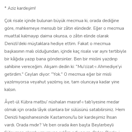
* Aziz kardeşim!
Çok risale içinde bulunan büyük mecmua ki, orada dediğine
göre, mahkemeye mensub bir zâtın elindedir. Eğer o mecmua
muattal kalmayıp daima okunsa, o zâtın elinde olarak
Denizli'deki müştaklara hediye ettim. Fakat o mecmua
başkasının malı olduğundan, içinde kaç risale var aynı tertibiyle
bir kâğıda yazıp bana göndersinler. Ben bir mislini yazdırıp
sahibine vereceğim. Akşam dedin ki: "Mu'cizat-ı Ahmediye'yi
getirdim." Ceylan diyor: "Yok." O mecmua eğer bir misli
yazılmıyorsa veyahut yazılmış ise, tam oluncaya kadar yine
kalsın.
Âyet-ül Kübra matbu' nüshaları masraf-ı tab'iyesine medar
olmak için orada lâyık olanlara bir sülüsünü satabilirsiniz. Hem
Denizli hapishanesinde Kastamonu'lu bir kardeşimiz İhsan
vardı. Orada mıdır? Ve ben orada iken başta Beylerbeyli