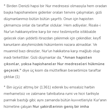
* Birden Denizli hapsi bir Nur medresesi olmasıyla hem oradan
başka hapishanelere gidenler oraları tenvire çalışmaları, gizli
düşmanlarımızı bütün bütün şaşırttı. Onun için hapisten
çıkmamıza onlar da taraftar oldular. Hem adliyeler, Risale-i
Nur'un hakkaniyetine karşı bir nevi teslimiyetle istikbalde
gelecek olan şiddetli itirazdan çekinmek için çekindiler, keyfî
kanunların aleyhimizdeki hükümlerini nazara almadılar. Ve
muannid bazı dinsizler, Nur'un hakikatına karşı mağlub olup
inadı terkettiler. Gizli düşmanlar da,
"Aman hapisten
çıksınlar, yoksa hapishaneler Nur medreseleri hükmüne
geçecek."
diye üç kısım da müttefikan beraetimize taraftar
çıktılar.(1)
* Bin üçyüz altmış bir (1361) ederek bu emsalsiz harbin
merhametsiz ve zalimane tahribatına rumi ve hicri tarihiyle
parmak bastığı gibi; aynı zamanda bütün kuvvetleriyle Kur'anın
hizmetine çalışan
Nur şakirdlerinin geniş bir imha