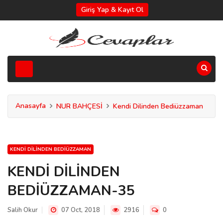
Giriş Yap & Kayıt Ol
Anasayfa
NUR BAHÇESİ
Kendi Dilinden Bediüzzaman
KENDI DILINDEN BEDIÜZZAMAN
KENDİ DİLİNDEN
BEDİÜZZAMAN-35
Salih Okur
07 Oct, 2018
2916
0