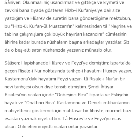
Sâniyen: Okunması hiç usandırmaz ve gittikçe ve kıymeti ve
zevkini bana ziyade gösteren Hizb-i Kur'aniye'ye dair size
yazdığım ve Hüsrev de suretini bana gönderdiğime mektubun,
bu "Hizb-ül Kur'an-ül Muazzam'ın" kelimesinden tâ "Neşrine ve
tab'ına çalışmışlara çok büyük hayırları kazandırır" cümlesinin
âhirine kadar burada nüshaların başına arkadaşlar yazdılar. Siz
de o beş-altı satırı nüshanızda yazsanız münasib olur.
Sâlisen: Hapishanede Hüsrev ve Feyzi'ye demiştim: Isparta'da
geçen Risale-i Nur noktasında tarihçe-i hayatımı Hüsrev yazsın,
Kastamonu'daki hayatımı Feyzi yazsın, tâ Risale-i Nur'un bir
nevi tarihçesi olsun diye tensib etmiştim. Şimdi İhtiyar
Risalesi'nin ricaları içinde "Onbeşinci Rica" Isparta ve Eskişehir
hayatı ve "Onaltıncı Rica" Kastamonu ve Denizli imtihanlarının
mahiyetlerini göstermek için muhtasar bir fihriste, mücmel bazı
esasları yazmak niyet ettim. Tâ Hüsrev'e ve Feyzi'ye esas
olsun. O iki ehemmiyetli ricaları onlar yazsınlar.