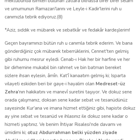
mektubunda isimleri bulunan zâtlara bilhâssa birer birer selâm
ve umumunun Ramazan'larını ve Leyle-i Kadir'lerini ruh u
canımızla tebrik ediyoruz.(8)
*Aziz, sıddık ve mübarek ve sebatkâr ve fedakâr kardeşlerim!
Geçen bayramınızı bütün ruh u canımla tebrik ederim. Ve bana
gönderdiğiniz çok mübarek teberrüklerini, Cennet'ten gelmiş
gibi ruhumu mesrur eyledi. Cenab-ı Hak her bir harfine ve her
bir dirhemine mukabil bin rahmet ve bin batman bereket
sizlere ihsan eylesin, âmîn. Kat'î kanaatım gelmiş ki; Isparta
vilayeti eskiden beri bir gaye-i hayalim olan
Medreset-üz
Zehra
'nın hakikatını ve manevî suretini taşıyor. Ve dokuz sene
orada çalışmanız, doksan sene kadar sebat ve tesanüdünüz
sayesinde Kur'ana ve imana hizmet ettiğiniz gibi, hapiste dokuz
ay yine sebat ve tesanüd ve ihlasınız ile dokuz sene kadar o
hizmeti yaptınız. Ve benim İhtiyar Risalesi'nde davamı ve
ümidimi ki;
otuz Abdurrahman belki yüzden ziyade