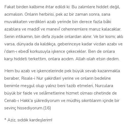
Fakat birden kalbime ihtar edildi ki: Bu zalimlere hiddet değil,
acımalısın. Onların herbirisi, pek az bir zaman sonra, sana
muvakkaten verdikleri azab yerinde bin derece fazla bâki
azablara ve maddî ve manevî cehennemlere maruz kalacaklar.
Senin intikamın, bin defa ziyade onlardan alınır. Ve bir kısmı; aklı
varsa, dünyada da kaldıkça, geberinceye kadar vicdan azabı ve
i'dam-ı ebedî korkusuyla işkence çekecekler. Ben de onlara
karşı hiddeti terkettim, onlara acıdım. Allah ıslah etsin dedim.
Hem bu azab ve işkencelerinde pek büyük sevab kazanmakla
beraber, Risale-i Nur şakirdleri yerine ve onların bedeline
benimle meşgul olup yalnız beni tazib etmeleri, Nurculara
büyük bir faide ve selâmetlerine hizmet olması cihetinde de
Cenab-ı Hakk'a şükrediyorum ve müdhiş sıkıntılarım içinde bir
sevinç hissediyorum.(16)
* Aziz, sıddık kardeşlerim!