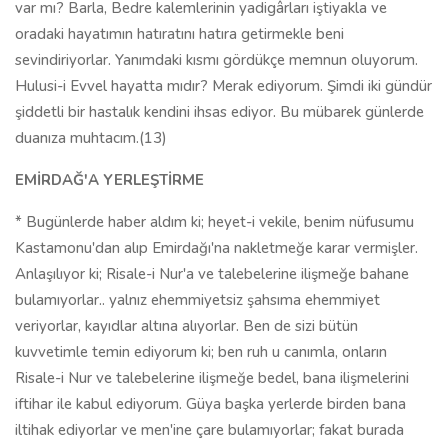
var mı? Barla, Bedre kalemlerinin yadigârları iştiyakla ve
oradaki hayatımın hatıratını hatıra getirmekle beni
sevindiriyorlar. Yanımdaki kısmı gördükçe memnun oluyorum.
Hulusi-i Evvel hayatta mıdır? Merak ediyorum. Şimdi iki gündür
şiddetli bir hastalık kendini ihsas ediyor. Bu mübarek günlerde
duanıza muhtacım.(13)
EMİRDAĞ'A YERLEŞTİRME
* Bugünlerde haber aldım ki; heyet-i vekile, benim nüfusumu
Kastamonu'dan alıp Emirdağı'na nakletmeğe karar vermişler.
Anlaşılıyor ki; Risale-i Nur'a ve talebelerine ilişmeğe bahane
bulamıyorlar.. yalnız ehemmiyetsiz şahsıma ehemmiyet
veriyorlar, kayıdlar altına alıyorlar. Ben de sizi bütün
kuvvetimle temin ediyorum ki; ben ruh u canımla, onların
Risale-i Nur ve talebelerine ilişmeğe bedel, bana ilişmelerini
iftihar ile kabul ediyorum. Güya başka yerlerde birden bana
iltihak ediyorlar ve men'ine çare bulamıyorlar; fakat burada