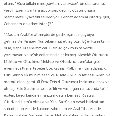
ettim. "Eûzü billahi mineşşeytani vessiyase" bir düsturumuz
vardır. Eğer insanlara acıyorsan, geçmiş düstur onlara
merhamete liyakatini selbediyor. Cennet adamlar istediği gibi,
Cehennem de adam ister.(23)
*Madem Arabîce altmışdörde girdik, işaret-i gaybiye
gelmesiyle Risale-i Nur tekemmül etmiş olur. Eğer Rumi tarihi
olsa, daha iki senemiz var. Halbuki çok mühim yerde
yazılmayan ve te'hir edilen risaleler kalmış. Meselâ: Otuzuncu
Mektub ve Otuzikinci Mektub ve Otuzikinci Lem'alar gibi
ehemmiyetli mertebeler boş kalmış. Kalbime ihtar edilmiş ki:
Eski Said'in en mühim eseri ve Risale-i Nur'un fatihası, Arabî ve
matbu' olan İşarat-ül İ'caz Tefsiri, Otuzuncu Mektub olacak ve
olmuş. Eski Said'in en son te'lifi ve yirmi gün ramazanda te'lif
edilen, kendi kendine manzum gelen Lemaat Risalesi,
Otuzikinci Lem'a olması ve Yeni Said'in en evvel hakikattan
şuhud derecesinde kalbine zahir olan ve Arabî ibaresinde
Katre, Habbe, Şemme, Zerre, Hubab, Zühre, Şu'le ve onların