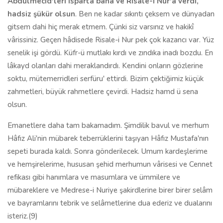
Abdülmecid'leri Isparta bana ve Risale-i Nur'a verdi,
hadsiz şükür olsun
. Ben ne kadar sıkıntı çeksem ve dünyadan
gitsem dahi hiç merak etmem. Çünki siz varsınız ve hakikî
vârissiniz. Geçen hâdisede Risale-i Nur pek çok kazancı var. Yüz
senelik işi gördü. Küfr-ü mutlakı kırdı ve zındıka inadı bozdu. En
lâkayd olanları dahi meraklandırdı. Kendini onların gözlerine
soktu, mütemerridleri serfüru' ettirdi. Bizim çektiğimiz küçük
zahmetleri, büyük rahmetlere çevirdi. Hadsiz hamd ü sena
olsun.
Emanetlere daha tam bakamadım. Şimdilik bavul ve merhum
Hâfız Ali'nin mübarek teberrüklerini taşıyan Hâfız Mustafa'nın
sepeti burada kaldı. Sonra gönderilecek. Umum kardeşlerime
ve hemşirelerime, hususan şehid merhumun vârisesi ve Cennet
refikası gibi hanımlara ve masumlara ve ümmilere ve
mübareklere ve Medrese-i Nuriye şakirdlerine birer birer selâm
ve bayramlarını tebrik ve selâmetlerine dua ederiz ve dualarını
isteriz.(9)