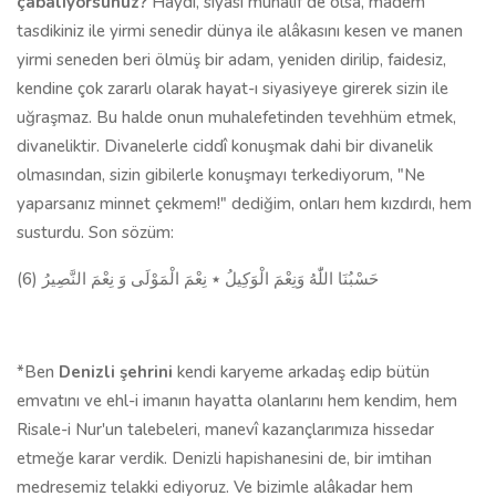
çabalıyorsunuz?
Haydi, siyasî muhalif de olsa, madem
tasdikiniz ile yirmi senedir dünya ile alâkasını kesen ve manen
yirmi seneden beri ölmüş bir adam, yeniden dirilip, faidesiz,
kendine çok zararlı olarak hayat-ı siyasiyeye girerek sizin ile
uğraşmaz. Bu halde onun muhalefetinden tevehhüm etmek,
divaneliktir. Divanelerle ciddî konuşmak dahi bir divanelik
olmasından, sizin gibilerle konuşmayı terkediyorum, "Ne
yaparsanız minnet çekmem!" dediğim, onları hem kızdırdı, hem
susturdu. Son sözüm:
حَسْبُنَا اللّٰهُ وَنِعْمَ الْوَكِيلُ ٭ نِعْمَ الْمَوْلَى وَ نِعْمَ النَّصِيرُ (6)
*Ben
Denizli şehrini
kendi karyeme arkadaş edip bütün
emvatını ve ehl-i imanın hayatta olanlarını hem kendim, hem
Risale-i Nur'un talebeleri, manevî kazançlarımıza hissedar
etmeğe karar verdik. Denizli hapishanesini de, bir imtihan
medresemiz telakki ediyoruz. Ve bizimle alâkadar hem