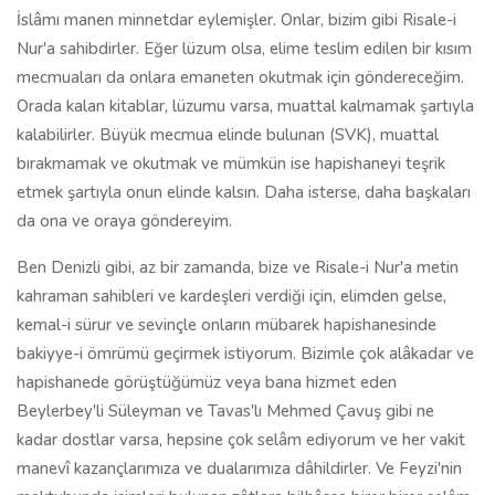
İslâmı manen minnetdar eylemişler. Onlar, bizim gibi Risale-i
Nur'a sahibdirler. Eğer lüzum olsa, elime teslim edilen bir kısım
mecmuaları da onlara emaneten okutmak için göndereceğim.
Orada kalan kitablar, lüzumu varsa, muattal kalmamak şartıyla
kalabilirler. Büyük mecmua elinde bulunan (SVK), muattal
bırakmamak ve okutmak ve mümkün ise hapishaneyi teşrik
etmek şartıyla onun elinde kalsın. Daha isterse, daha başkaları
da ona ve oraya göndereyim.
Ben Denizli gibi, az bir zamanda, bize ve Risale-i Nur'a metin
kahraman sahibleri ve kardeşleri verdiği için, elimden gelse,
kemal-i sürur ve sevinçle onların mübarek hapishanesinde
bakiyye-i ömrümü geçirmek istiyorum. Bizimle çok alâkadar ve
hapishanede görüştüğümüz veya bana hizmet eden
Beylerbey'li Süleyman ve Tavas'lı Mehmed Çavuş gibi ne
kadar dostlar varsa, hepsine çok selâm ediyorum ve her vakit
manevî kazançlarımıza ve dualarımıza dâhildirler. Ve Feyzi'nin