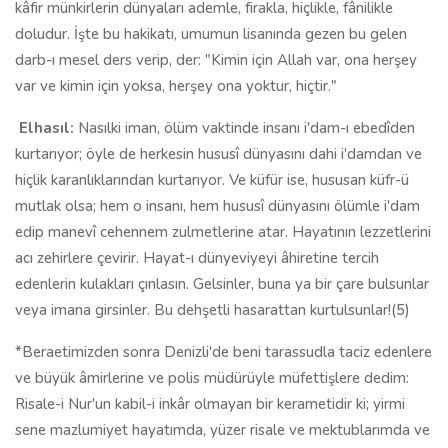
kâfir münkirlerin dünyaları ademle, firakla, hiçlikle, fânilikle
doludur. İşte bu hakikatı, umumun lisanında gezen bu gelen
darb-ı mesel ders verip, der: "Kimin için Allah var, ona herşey
var ve kimin için yoksa, herşey ona yoktur, hiçtir."
Elhasıl:
Nasılki iman, ölüm vaktinde insanı i'dam-ı ebedîden
kurtarıyor; öyle de herkesin hususî dünyasını dahi i'damdan ve
hiçlik karanlıklarından kurtarıyor. Ve küfür ise, hususan küfr-ü
mutlak olsa; hem o insanı, hem hususî dünyasını ölümle i'dam
edip manevî cehennem zulmetlerine atar. Hayatının lezzetlerini
acı zehirlere çevirir. Hayat-ı dünyeviyeyi âhiretine tercih
edenlerin kulakları çınlasın. Gelsinler, buna ya bir çare bulsunlar
veya imana girsinler. Bu dehşetli hasarattan kurtulsunlar!(5)
*Beraetimizden sonra Denizli'de beni tarassudla taciz edenlere
ve büyük âmirlerine ve polis müdürüyle müfettişlere dedim:
Risale-i Nur'un kabil-i inkâr olmayan bir kerametidir ki; yirmi
sene mazlumiyet hayatımda, yüzer risale ve mektublarımda ve