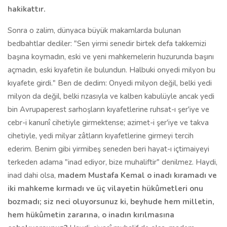
hakikattır.
Sonra o zalim, dünyaca büyük makamlarda bulunan
bedbahtlar dediler: "Sen yirmi senedir birtek defa takkemizi
başına koymadın, eski ve yeni mahkemelerin huzurunda başını
açmadın, eski kıyafetin ile bulundun. Halbuki onyedi milyon bu
kıyafete girdi." Ben de dedim: Onyedi milyon değil, belki yedi
milyon da değil, belki rızasıyla ve kalben kabulüyle ancak yedi
bin Avrupaperest sarhoşların kıyafetlerine ruhsat-ı şer'iye ve
cebr-i kanunî cihetiyle girmektense; azimet-i şer'iye ve takva
cihetiyle, yedi milyar zâtların kıyafetlerine girmeyi tercih
ederim. Benim gibi yirmibeş seneden beri hayat-ı içtimaiyeyi
terkeden adama "inad ediyor, bize muhaliftir" denilmez. Haydi,
inad dahi olsa,
madem Mustafa Kemal o inadı kıramadı ve
iki mahkeme kırmadı ve üç vilayetin hükûmetleri onu
bozmadı; siz neci oluyorsunuz ki, beyhude hem milletin,
hem hükûmetin zararına, o inadın kırılmasına