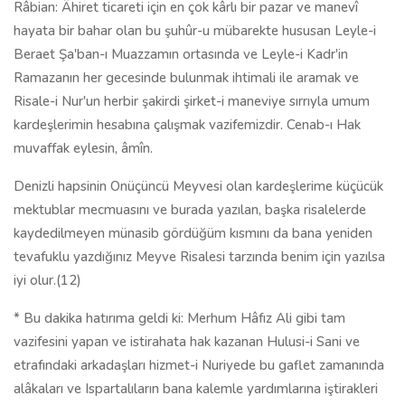
Râbian: Âhiret ticareti için en çok kârlı bir pazar ve manevî
hayata bir bahar olan bu şuhûr-u mübarekte hususan Leyle-i
Beraet Şa'ban-ı Muazzamın ortasında ve Leyle-i Kadr'in
Ramazanın her gecesinde bulunmak ihtimali ile aramak ve
Risale-i Nur'un herbir şakirdi şirket-i maneviye sırrıyla umum
kardeşlerimin hesabına çalışmak vazifemizdir. Cenab-ı Hak
muvaffak eylesin, âmîn.
Denizli hapsinin Onüçüncü Meyvesi olan kardeşlerime küçücük
mektublar mecmuasını ve burada yazılan, başka risalelerde
kaydedilmeyen münasib gördüğüm kısmını da bana yeniden
tevafuklu yazdığınız Meyve Risalesi tarzında benim için yazılsa
iyi olur.(12)
* Bu dakika hatırıma geldi ki: Merhum Hâfız Ali gibi tam
vazifesini yapan ve istirahata hak kazanan Hulusi-i Sani ve
etrafındaki arkadaşları hizmet-i Nuriyede bu gaflet zamanında
alâkaları ve Ispartalıların bana kalemle yardımlarına iştirakleri