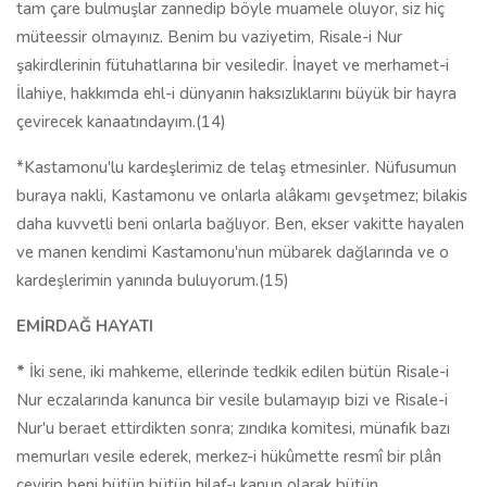
tam çare bulmuşlar zannedip böyle muamele oluyor, siz hiç
müteessir olmayınız. Benim bu vaziyetim, Risale-i Nur
şakirdlerinin fütuhatlarına bir vesiledir. İnayet ve merhamet-i
İlahiye, hakkımda ehl-i dünyanın haksızlıklarını büyük bir hayra
çevirecek kanaatındayım.(14)
*Kastamonu'lu kardeşlerimiz de telaş etmesinler. Nüfusumun
buraya nakli, Kastamonu ve onlarla alâkamı gevşetmez; bilakis
daha kuvvetli beni onlarla bağlıyor. Ben, ekser vakitte hayalen
ve manen kendimi Kastamonu'nun mübarek dağlarında ve o
kardeşlerimin yanında buluyorum.(15)
EMİRDAĞ HAYATI
*
İki sene, iki mahkeme, ellerinde tedkik edilen bütün Risale-i
Nur eczalarında kanunca bir vesile bulamayıp bizi ve Risale-i
Nur'u beraet ettirdikten sonra; zındıka komitesi, münafık bazı
memurları vesile ederek, merkez-i hükûmette resmî bir plân
çevirip beni bütün bütün hilaf-ı kanun olarak bütün