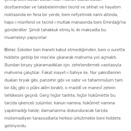
dostlarımdan ve talebelerimden tecrid ve sıhhat ve hayatım
noktasında en fena bir yerde, beni nefyetmek namı altında,
haps-i münferid ve tecrid-i mutlak manasında beni Emirdağı'na
gönderdiler. Şimdi tahakkuk etmiş ki, iki maksadla bu
muameleyi yapıyorlar:
Birisi:
Eskiden beri ihaneti kabul etmediğimden, beni o surette
hiddete getirip bir mes'ele çıkararak mahvıma yol açmaktı.
Bundan birşey çıkaramadıkları için, zehirlendirmek vasıtasıyla
mahvıma çalıştılar. Fakat inayet-i İlahiye ile, Nur şakirdlerinin
duaları tiryak gibi, panzehir gibi ve sabır ve tahammülüm tam
bir ilâç gibi o plânı akîm bıraktı, o maddî ve manevî zehirin
tehlikesini geçirdi. Gerçi hiçbir tarihte, hiçbir hükûmette bu
tarzda işkenceli zulümler, kanun namına, hükûmet namına
yapılmadığı halde; damarlarıma dokunduracak tarzda
mütemadiyen tarassudlarla herkesi ürkütmekle beni hiddete
getiriyordu.