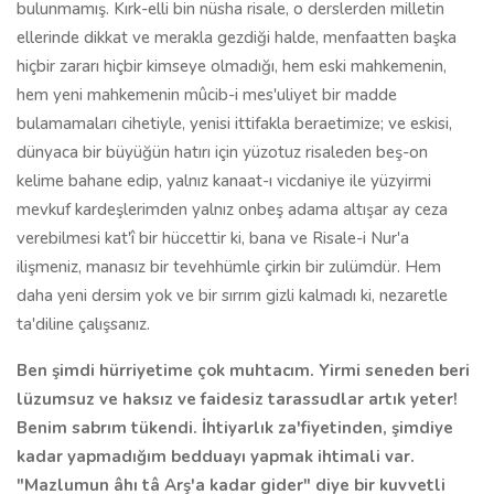
bulunmamış. Kırk-elli bin nüsha risale, o derslerden milletin
ellerinde dikkat ve merakla gezdiği halde, menfaatten başka
hiçbir zararı hiçbir kimseye olmadığı, hem eski mahkemenin,
hem yeni mahkemenin mûcib-i mes'uliyet bir madde
bulamamaları cihetiyle, yenisi ittifakla beraetimize; ve eskisi,
dünyaca bir büyüğün hatırı için yüzotuz risaleden beş-on
kelime bahane edip, yalnız kanaat-ı vicdaniye ile yüzyirmi
mevkuf kardeşlerimden yalnız onbeş adama altışar ay ceza
verebilmesi kat'î bir hüccettir ki, bana ve Risale-i Nur'a
ilişmeniz, manasız bir tevehhümle çirkin bir zulümdür. Hem
daha yeni dersim yok ve bir sırrım gizli kalmadı ki, nezaretle
ta'diline çalışsanız.
Ben şimdi hürriyetime çok muhtacım. Yirmi seneden beri
lüzumsuz ve haksız ve faidesiz tarassudlar artık yeter!
Benim sabrım tükendi. İhtiyarlık za'fiyetinden, şimdiye
kadar yapmadığım bedduayı yapmak ihtimali var.
"Mazlumun âhı tâ Arş'a kadar gider" diye bir kuvvetli