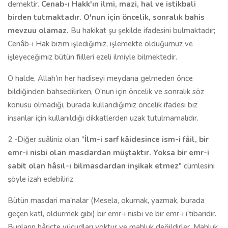
demektir.
Cenab-ı Hakk'ın ilmi, mazi, hal ve istikbali
birden tutmaktadır. O'nun için öncelik, sonralık bahis
mevzuu olamaz.
Bu hakikat şu şekilde ifadesini bulmaktadır;
Cenâb-ı Hak bizim işlediğimiz, işlemekte olduğumuz ve
işleyeceğimiz bütün fiilleri ezeli ilmiyle bilmektedir.
O halde, Allah'ın her hadiseyi meydana gelmeden önce
bildiğinden bahsedilirken, O'nun için öncelik ve sonralık söz
konusu olmadığı, burada kullandığımız öncelik ifadesi biz
insanlar için kullanıldığı dikkatlerden uzak tutulmamalıdır.
2 -Diğer suâliniz olan "
İlm-i sarf kâidesince ism-i fâil, bir
emr-i nisbi olan masdardan müştaktır. Yoksa bir emr­­-i
sabit olan hâsıl-ı bilmasdardan inşikak etmez
" cümlesini
şöyle izah edebiliriz.
Bütün masdari ma'nalar (Mesela, okumak, yazmak, burada
geçen katl, öldürmek gibi) bir emr-i nisbi ve bir emr-i i'tibaridir.
Bunların hâriçte vücudları yoktur ve mahluk değildirler. Mahluk