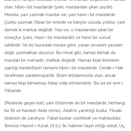
olan, hâsıl-ı bil masdardır (yani, masdardan çıkan şeydir).
Mesela, yazı yazmak masdar ise, yazı hasıl-ı bil masdardır.
Çünkü yazmak i'tibari bir emirdir ve hariçte vücudu yoktur, yani
demek ki mahluk değildir. Yazı ise, o masdardan çıkan bir
sonuçtur (yani, Hasıl-ı bil masdardır) ve harici bir vücud
sahibidir. Ve biz buradaki misale göre, yazan ünvanını yazıdan
değil, yazmaktan alıyoruz. Bu misal gibi, namaz kılmak da
masdari bir ma'nadır, mahluk değildir. Namaz kılan kimsenin
yaptığı hareketlerin tamamı hâsıl-ı bil masdardır. Cenab-ı Hak
tarafından yaratılmışlardır. Bizim iktidarımızda olan, ancak
namaz kılıp kılmamayı talep edip etmemektir. Bu ise bir emr-i
i'tibaridir.
(Risalede geçen katl, yani öldürmek de bir masdardır, herhangi
bir fiil ve hareket ifade etmez. Allah'ın yarattığı budur. Filvaki
öldüreni de yaratıyor. Fakat bunlar vazifelidir ve mahduddur.
Birincisi Hazret-i Azrail (A.S.); İki, hakimin tayin ettiği cellat; Üç,