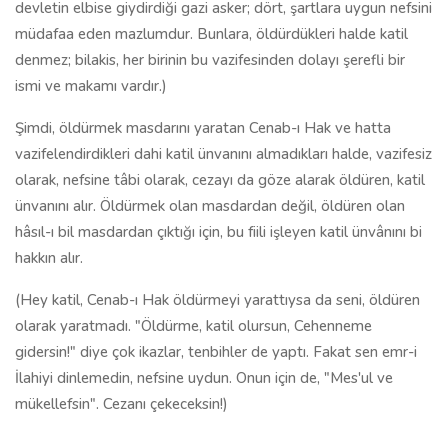
devletin elbise giydirdiği gazi asker; dört, şartlara uygun nefsini
müdafaa eden mazlumdur. Bunlara, öldürdükleri halde katil
denmez; bilakis, her birinin bu vazifesinden dolayı şerefli bir
ismi ve makamı vardır.)
Şimdi, öldürmek masdarını yaratan Cenab-ı Hak ve hatta
vazifelendirdikleri dahi katil ünvanını almadıkları halde, vazifesiz
olarak, nefsine tâbi olarak, cezayı da göze alarak öldüren, katil
ünvanını alır. Öldürmek olan masdardan değil, öldüren olan
hâsıl-ı bil masdardan çıktığı için, bu fiili işleyen katil ünvânını bi
hakkın alır.
(Hey katil, Cenab-ı Hak öldürmeyi yarattıysa da seni, öldüren
olarak yaratmadı. "Öldürme, katil olursun, Cehenneme
gidersin!" diye çok ikazlar, tenbihler de yaptı. Fakat sen emr-i
İlahiyi dinlemedin, nefsine uydun. Onun için de, "Mes'ul ve
mükellefsin". Cezanı çekeceksin!)