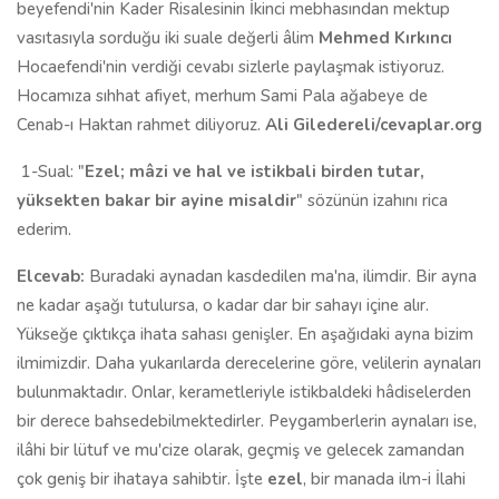
beyefendi'nin Kader Risalesinin İkinci mebhasından mektup
vasıtasıyla sorduğu iki suale değerli âlim
Mehmed Kırkıncı
Hocaefendi'nin verdiği cevabı sizlerle paylaşmak istiyoruz.
Hocamıza sıhhat afiyet, merhum Sami Pala ağabeye de
Cenab-ı Haktan rahmet diliyoruz.
Ali Giledereli/cevaplar.org
1-Sual: "
Ezel; mâzi ve hal ve istikbali birden tutar,
yüksekten bakar bir ayine misaldir
" sözünün izahını rica
ederim.
Elcevab:
Buradaki aynadan kasdedilen ma'na, ilimdir. Bir ayna
ne kadar aşağı tutulursa, o kadar dar bir sahayı içine alır.
Yükseğe çıktıkça ihata sahası genişler. En aşağıdaki ayna bizim
ilmimizdir. Daha yukarılarda derecelerine göre, velilerin aynaları
bulunmaktadır. Onlar, kerametleriyle istikbaldeki hâdiselerden
bir derece bahsedebilmektedirler. Peygamberlerin aynaları ise,
ilâhi bir lütuf ve mu'cize olarak, geçmiş ve gelecek zamandan
çok geniş bir ihataya sahibtir. İşte
ezel
, bir manada ilm-i İlahi