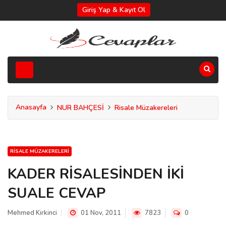
Giriş Yap & Kayıt Ol
Anasayfa
NUR BAHÇESİ
Risale Müzakereleri
RISALE MÜZAKERELERI
KADER RİSALESİNDEN İKİ
SUALE CEVAP
Mehmed Kirkinci
01 Nov, 2011
7823
0