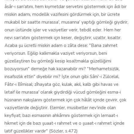
âsâr-ı san'atını, hem kıymetdar servetini göstermek için âdi bir
miskin adamı, modellik vazifesini gördürmek için, bir ücrete
mukabil bir saatte murassa', musanna' yaptığı gömleği giydirir,
onun üstünde işler ve vaziyetler verir, tebdil eder. Hem her
nevi san'atını göstermek için keser, değiştirir, uzaltır, kısaltır.
Acaba şu ücretli miskin adam o zâta dese: "Bana zahmet
veriyorsun. Eğilip kalkmakla vaziyet veriyorsun, beni
güzelleştiren bu gömleği kesip kısaltmakla güzelliğimi
bozuyorsun" demeğe hak kazanabilir mi? "Merhametsizlik,
insafsızlık ettin" diyebilir mi? İşte onun gibi Sâni'-i Zülcelal,
Fâtır-ı Bîmisal; zîhayata göz, kulak, akıl, kalb gibi havas ve
letaif ile murassa' olarak giydirdiği vücud gömleğini esma-i
hüsnanın nakışlarını göstermek için çok hâlât içinde çevirir, çok
vaziyetlerde değiştirir. Elemler, musibetler nev'inde olan
keyfiyat; bazı esmasının ahkâmını göstermek için lemaat-ı
hikmet için de bazı şuaat-ı rahmet ve o şuaat-ı rahmet içinde
latif güzellikler vardır" (Sözler, s.472)