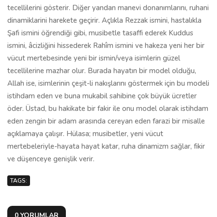
tecellilerini gösterir. Diğer yandan manevi donanımlarını, ruhani
dinamiklarini harekete geçirir. Açlıkla Rezzak ismini, hastalıkla
Şafi ismini öğrendiği gibi, musibetle tasaffi ederek Kuddus
ismini, âcizliğini hissederek Rahîm ismini ve hakeza yeni her bir
vücut mertebesinde yeni bir ismin/veya isimlerin güzel
tecellilerine mazhar olur. Burada hayatın bir model olduğu,
Allah ise, isimlerinin çeşit-li nakışlarını göstermek için bu modeli
istihdam eden ve buna mukabil sahibine çok büyük ücretler
öder. Üstad, bu hakikate bir fakir ile onu model olarak istihdam
eden zengin bir adam arasında cereyan eden farazi bir misalle
açıklamaya çalışır. Hülasa; musibetler, yeni vücut
mertebeleriyle-hayata hayat katar, ruha dinamizm sağlar, fikir
ve düşenceye genişlik verir.
TAGS:
0 YORUMLAR