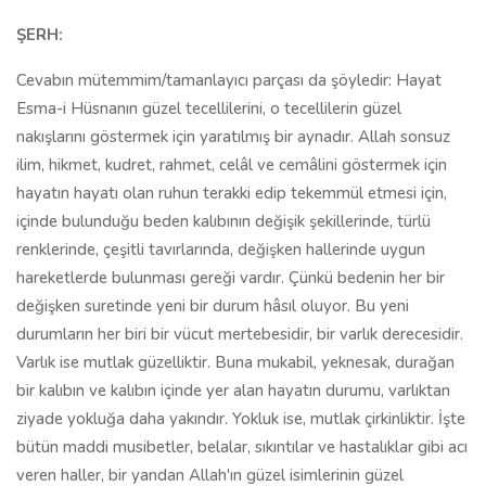
ŞERH:
Cevabın mütemmim/tamanlayıcı parçası da şöyledir: Hayat
Esma-i Hüsnanın güzel tecellilerini, o tecellilerin güzel
nakışlarını göstermek için yaratılmış bir aynadır. Allah sonsuz
ilim, hikmet, kudret, rahmet, celâl ve cemâlini göstermek için
hayatın hayatı olan ruhun terakki edip tekemmül etmesi için,
içinde bulunduğu beden kalıbının değişik şekillerinde, türlü
renklerinde, çeşitli tavırlarında, değişken hallerinde uygun
hareketlerde bulunması gereği vardır. Çünkü bedenin her bir
değişken suretinde yeni bir durum hâsıl oluyor. Bu yeni
durumların her biri bir vücut mertebesidir, bir varlık derecesidir.
Varlık ise mutlak güzelliktir. Buna mukabil, yeknesak, durağan
bir kalıbın ve kalıbın içinde yer alan hayatın durumu, varlıktan
ziyade yokluğa daha yakındır. Yokluk ise, mutlak çirkinliktir. İşte
bütün maddi musibetler, belalar, sıkıntılar ve hastalıklar gibi acı
veren haller, bir yandan Allah'ın güzel isimlerinin güzel