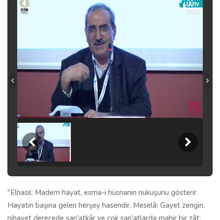
"Elhasıl: Madem hayat, esma-i hüsnanın nukuşunu gösterir.
Hayatın başına gelen herşey hasendir. Meselâ: Gayet zengin,
nihayet derecede san'atkâr ve çok san'atlarda mahir bir zât;