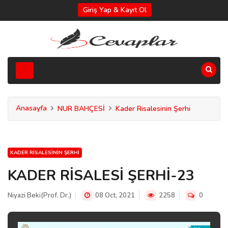
Giriş Yap & Kayıt Ol
Anasayfa
NUR BAHÇESİ
Kader Risalesinin Şerhi
KADER RISALESININ ŞERHI
KADER RİSALESİ ŞERHİ-23
Niyazi Beki(Prof. Dr.)
08 Oct, 2021
2258
0