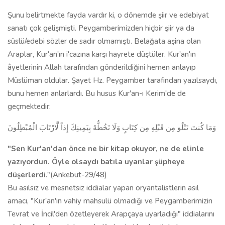
Şunu belirtmekte fayda vardır ki, o dönemde şiir ve edebiyat
sanatı çok gelişmişti. Peygamberimizden hiçbir şiir ya da
süslü/edebi sözler de sadır olmamıştı. Belağata aşina olan
Araplar, Kur'an'ın i'cazına karşı hayrete düştüler. Kur'an'ın
âyetlerinin Allah tarafından gönderildiğini hemen anlayıp
Müslüman oldular. Şayet Hz. Peygamber tarafından yazılsaydı,
bunu hemen anlarlardı. Bu husus Kur'an-ı Kerim'de de
geçmektedir:
وَمَا كُنتَ تَتْلُو مِن قَبْلِهِ مِن كِتَابٍ وَلَا تَخُطُّهُ بِيَمِينِكَ إِذاً لَّارْتَابَ الْمُبْطِلُونَ
"Sen Kur'an'dan önce ne bir kitap okuyor, ne de elinle
yazıyordun. Öyle olsaydı batıla uyanlar şüpheye
düşerlerdi
."(Ankebut-29/48)
Bu asılsız ve mesnetsiz iddialar yapan oryantalistlerin asıl
amacı, "Kur'an'ın vahiy mahsulü olmadığı ve Peygamberimizin
Tevrat ve İncil'den özetleyerek Arapçaya uyarladığı" iddialarını