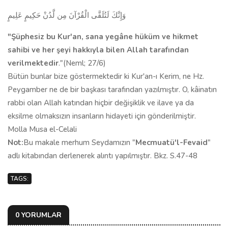
وَإِنَّكَ لَتُلَقَّى الْقُرْآنَ مِن لَّدُنْ حَكِيمٍ عَلِيمٍ
"
Ş
üphesiz bu Kur'an, sana yegâne hüküm ve hikmet
sahibi ve her şeyi hakkıyla bilen Allah tarafından
verilmektedir
."(Neml; 27/6)
Bütün bunlar bize göstermektedir ki Kur'an-ı Kerim, ne Hz.
Peygamber ne de bir başkası tarafından yazılmıştır. O, kâinatın
rabbi olan Allah katından hiçbir değişiklik ve ilave ya da
eksilme olmaksızın insanların hidayeti için gönderilmiştir.
Molla Musa el-Celali
Not:
Bu makale merhum Seydamızın "
Mecmuatü'l-Fevaid
"
adlı kitabından derlenerek alıntı yapılmıştır. Bkz. S.47-48
TAGS:
0 YORUMLAR