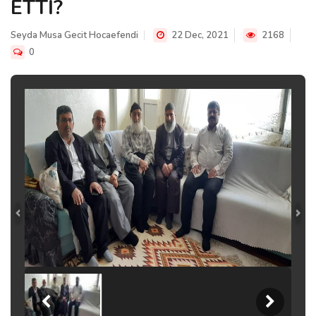
ETTİ?
Seyda Musa Gecit Hocaefendi
22 Dec, 2021
2168
0