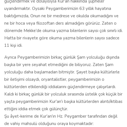
güçlendirmek ve dolayısıyla Kur'an hakkında şüpheler
uyandırmaktır. Oysaki Peygamberimizin 63 yıllık hayatına
baktığımızda, Onun ne bir medrese ve okulda okumadığını ve
ne bir hoca veya filozoftan ders almadığını görürüz. Zaten o
dönemde Mekke'de okuma yazma bilenlerin sayısı çok sınırlı idi.
Hatta bir rivayete göre okuma yazma bilenlerin sayısı sadece
11 kişi idi.
Ayrıca Peygamberimizin birkaç günlük Şam yolculuğu dışında
başka bir yere seyahat etmediğini de biliyoruz. Zaten Şam
yolculuğu daha başlamadan bitmiştir. Şayet başka kültürlerle
bir iletişimi olsaydı, oryantalistler, peygamberimizin o
kültürlerden etkilendiği iddialarını güçlendirmeye çalışırlardı.
Kaldı ki birkaç günlük bir yolculuk sırasında üstelik çok küçük bir
yaşta peygamberimizin Kur'an'ı başka kültürlerden alıntı/iktibas
ettiğini iddia etmek çok gülünçtür.
Şu âyet-kerime de Kur'an'ın Hz. Peygamber tarafından değil
de vahiy mahsulü olduğunu oraya koymaktadır: