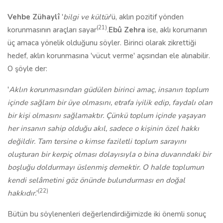
Vehbe Zühaylî
'
bilgi ve kültür
'ü, aklın pozitif yönden
(21)
korunmasının araçları sayar
.
Ebû Zehra
ise, aklı korumanın
üç amaca yönelik olduğunu söyler. Birinci olarak zikrettiği
hedef, aklın korunmasına 'vücut verme' açısından ele alınabilir.
O şöyle der:
'
Aklın korunmasından güdülen birinci amaç, insanın toplum
içinde sağlam bir üye olmasını, etrafa iyilik edip, faydalı olan
bir kişi olmasını sağlamaktır. Çünkü toplum içinde yaşayan
her insanın sahip olduğu akıl, sadece o kişinin özel hakkı
değildir. Tam tersine o kimse faziletli toplum sarayını
oluşturan bir kerpiç olması dolayısıyla o bina duvarındaki bir
boşluğu doldurmayı üslenmiş demektir. O halde toplumun
kendi selâmetini göz önünde bulundurması en doğal
(22)
hakkıdır.
'
Bütün bu söylenenleri değerlendirdiğimizde iki önemli sonuç