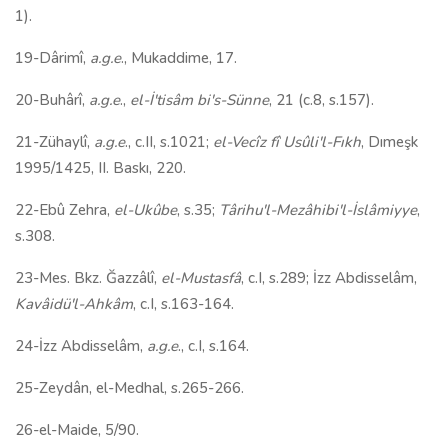
1).
19-Dârimî,
a.g.e
., Mukaddime, 17.
20-Buhârî,
a.g.e
.,
el-İ'tisâm bi's-Sünne
, 21 (c.8, s.157).
21-Zühaylî,
a.g.e
., c.II, s.1021;
el-Vecîz fî Usûli'l-Fıkh
, Dımeşk
1995/1425, II. Baskı, 220.
22-Ebû Zehra,
el-Ukûbe
, s.35;
Târihu'l-Mezâhibi'l-İslâmiyye
,
s.308.
23-Mes. Bkz. Ğazzâlî,
el-Mustasfâ
, c.I, s.289; İzz Abdisselâm,
Kavâidü'l-Ahkâm
, c.I, s.163-164.
24-İzz Abdisselâm,
a.g.e
., c.I, s.164.
25-Zeydân, el-Medhal, s.265-266.
26-el-Maide, 5/90.