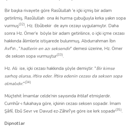
Bir başka rivayete göre Rasûlullah
'e içki içmiş bir adam
getirilmiş, Rasûlullah
ona iki hurma çubuğuyla kırka yakın sopa
(32)
vurmuş
, Hz. Ebûbekir
de aynı cezayı uygulamıştır. Daha
sonra Hz. Ömer'e
böyle bir adam getirilince, o içki içme cezası
hakkında âlimlerle istişarede bulunmuş, Abdurrahman İbn
Avf'ın
, "
hadlerin en azı seksendir
" demesi üzerine, Hz. Ömer
(33)
de seksen sopa vurmuştur
.
Hz. Ali
ise, içki cezası hakkında şöyle demiştir: "
Bir kimse
sarhoş olursa, iftira eder. İftira edenin cezası da seksen sopa
(34)
olmalıdır.
"
Müçtehit İmamlar celde'nin sayısında ihtilaf etmişlerdir.
Cumhûr-ı fukahaya göre, içkinin cezası seksen sopadır. İmam
(35)
Şâfiî, Ebû Sevr ve Davud ez-Zâhirî'ye göre ise kırk sopadır
.
Dipnotlar