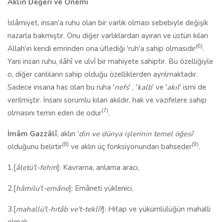
Aklın Değeri
ve Önemi
İslâmiyet, insan'a ruhu olan bir varlık olması sebebiyle değişik
nazarla bakmıştır. Onu diğer varlıklardan ayıran ve üstün kılan
(6)
Allah'ın kendi emrinden ona üflediği 'ruh'a sahip olmasıdır
.
Yani insan ruhu, ilâhî ve ulvî bir mahiyete sahiptir. Bu özelliğiyle
o, diğer canlıların sahip olduğu özelliklerden ayrılmaktadır.
Sadece insana has olan bu ruha '
nefs
' , '
kalb
' ve '
akıl
' ismi de
verilmiştir. İnsanı sorumlu kılan akıldır, hak ve vazifelere sahip
(7)
olmasını temin eden de odur
.
İmâm Gazzâlî
, aklın '
din ve dünya işlerinin temel öğesi
'
(8)
(9)
olduğunu belirtir
ve aklın üç fonksiyonundan bahseder
.
1.[
âletü'l-fehm
]: Kavrama, anlama aracı,
2.[
hâmilu'l-emâne
]: Emâneti yüklenici,
3.[
mahallü'l-hıtâb ve't-teklîf
]: Hitap ve yükümlülüğün mahalli