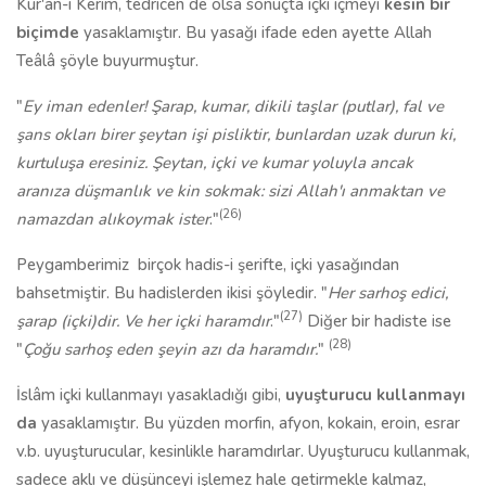
Kur'an-ı Kerim, tedricen de olsa sonuçta içki içmeyi
kesin bir
biçimde
yasaklamıştır. Bu yasağı ifade eden ayette Allah
Teâlâ şöyle buyurmuştur.
"
Ey iman edenler! Şarap, kumar, dikili taşlar (putlar), fal ve
şans okları birer şeytan işi pisliktir, bunlardan uzak durun ki,
kurtuluşa eresiniz. Şeytan, içki ve kumar yoluyla ancak
aranıza düşmanlık ve kin sokmak: sizi Allah'ı anmaktan ve
(26)
namazdan alıkoymak ister
."
Peygamberimiz
birçok hadis-i şerifte, içki yasağından
bahsetmiştir. Bu hadislerden ikisi şöyledir. "
Her sarhoş edici,
(27)
şarap (içki)dir. Ve her içki haramdır
."
Diğer bir hadiste ise
(28)
"
Çoğu sarhoş eden şeyin azı da haramdır.
"
İslâm içki kullanmayı yasakladığı gibi,
uyuşturucu kullanmayı
da
yasaklamıştır. Bu yüzden morfin, afyon, kokain, eroin, esrar
v.b. uyuşturucular, kesinlikle haramdırlar. Uyuşturucu kullanmak,
sadece aklı ve düşünceyi işlemez hale getirmekle kalmaz,