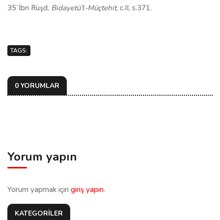
-
35
İbn Rüşd,
Bidayetü'l-Müçtehit
, c.II, s.371.
TAGS:
0 YORUMLAR
Yorum yapın
Yorum yapmak için
giriş yapın
.
KATEGORİLER