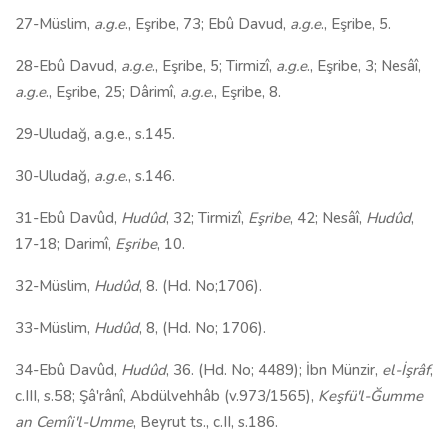
27-Müslim,
a.g.e
., Eşribe, 73; Ebû Davud,
a.g.e
., Eşribe, 5.
28-Ebû Davud,
a.g.e
., Eşribe, 5; Tirmizî,
a.g.e
., Eşribe, 3; Nesâî,
a.g.e
., Eşribe, 25; Dârimî,
a.g.e
., Eşribe, 8.
29-Uludağ, a.g.e., s.145.
30-Uludağ,
a.g.e
., s.146.
31-Ebû Davûd,
Hudûd
, 32; Tirmizî,
Eşribe
, 42; Nesâî,
Hudûd
,
17-18; Darimî,
Eşribe
, 10.
32-Müslim,
Hudûd
, 8. (Hd. No;1706).
33-Müslim,
Hudûd
, 8, (Hd. No; 1706).
34-Ebû Davûd,
Hudûd
, 36. (Hd. No; 4489); İbn Münzir,
el-İşrâf
,
c.III, s.58; Şâ'rânî, Abdülvehhâb (v.973/1565),
Keşfü'l-Ğumme
an Cemîi'l-Umme
, Beyrut ts., c.II, s.186.