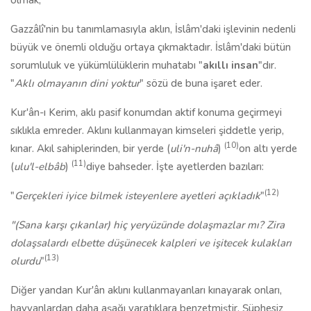
olmak,
Gazzâlî'nin bu tanımlamasıyla aklın, İslâm'daki işlevinin nedenli
büyük ve önemli olduğu ortaya çıkmaktadır. İslâm'daki bütün
sorumluluk ve yükümlülüklerin muhatabı "
akıllı insan
"dır.
"
Aklı olmayanın dini yoktur
" sözü de buna işaret eder.
Kur'ân-ı Kerim, aklı pasif konumdan aktif konuma geçirmeyi
sıklıkla emreder. Aklını kullanmayan kimseleri şiddetle yerip,
(10)
kınar. Akıl sahiplerinden, bir yerde (
uli'n-nuhâ
)
on altı yerde
(11)
(
ulu'l-elbâb
)
diye bahseder. İşte ayetlerden bazıları:
(12)
"
Gerçekleri iyice bilmek isteyenlere ayetleri açıkladık
"
"(Sana karşı çıkanlar) hiç yeryüzünde dolaşmazlar mı? Zira
dolaşsalardı elbette düşünecek kalpleri ve işitecek kulakları
(13)
olurdu
"
Diğer yandan Kur'ân aklını kullanmayanları kınayarak onları,
hayvanlardan daha aşağı yaratıklara benzetmiştir. Şüphesiz