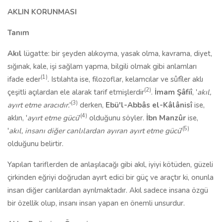
AKLIN KORUNMASI
Tanım
Akıl
lügatte: bir şeyden alıkoyma, yasak olma, kavrama, diyet,
sığınak, kale, işi sağlam yapma, bilgili olmak gibi anlamları
(1)
ifade eder
. Istılahta ise, filozoflar, kelamcılar ve sûfîler aklı
(2)
çeşitli açılardan ele alarak tarif etmişlerdir
.
İmam Şâfiî
, '
akıl,
(3)
ayırt etme aracıdır.
'
derken,
Ebü'l-Abbâs el-Kâlânisî
ise,
(4)
aklın, '
ayırt etme gücü
'
olduğunu söyler.
İbn Manzûr
ise,
(5)
'
akıl, insanı diğer canlılardan ayıran ayırt etme gücü
'
olduğunu belirtir.
Yapılan tariflerden de anlaşılacağı gibi akıl, iyiyi kötüden, güzeli
çirkinden eğriyi doğrudan ayırt edici bir güç ve araçtır ki, onunla
insan diğer canlılardan ayrılmaktadır. Akıl sadece insana özgü
bir özellik olup, insanı insan yapan en önemli unsurdur.