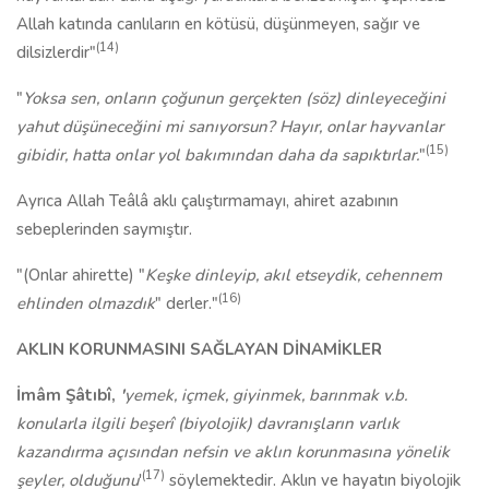
Allah katında canlıların en kötüsü, düşünmeyen, sağır ve
(14)
dilsizlerdir"
"
Yoksa sen, onların çoğunun gerçekten (söz) dinleyeceğini
yahut düşüneceğini mi sanıyorsun? Hayır, onlar hayvanlar
(15)
gibidir, hatta onlar yol bakımından daha da sapıktırlar.
"
Ayrıca Allah Teâlâ aklı çalıştırmamayı, ahiret azabının
sebeplerinden saymıştır.
"(Onlar ahirette) "
Keşke dinleyip, akıl etseydik, cehennem
(16)
ehlinden olmazdık
" derler."
AKLIN KORUNMASI
NI SAĞLAYAN DİNAMİKLER
İmâm Şâtıbî,
'
yemek, içmek, giyinmek, barınmak v.b.
konularla ilgili beşerî (biyolojik) davranışların varlık
kazandırma açısından nefsin ve aklın korunmasına yönelik
(17)
şeyler, olduğunu
'
söylemektedir. Aklın ve hayatın biyolojik