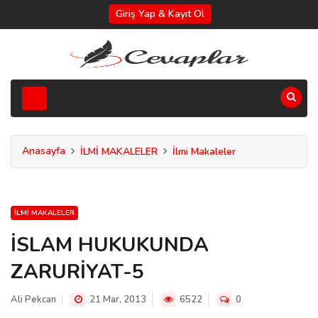
Giriş Yap & Kayıt Ol
Anasayfa
İLMİ MAKALELER
İlmi Makaleler
İLMI MAKALELER
İSLAM HUKUKUNDA
ZARURİYAT-5
Ali Pekcan
21 Mar, 2013
6522
0