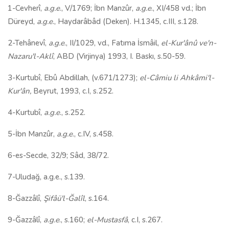
1-Cevherî,
a.g.e
., V/1769; İbn Manzûr,
a.g.e
., XI/458 vd.; İbn
Düreyd,
a.g.e
., Haydarâbâd (Deken). H.1345, c.III, s.128.
2-Tehânevî,
a.g.e
., II/1029, vd., Fatıma İsmâil,
el-Kur'ânû ve'n-
Nazaru'l-Aklî
, ABD (Virjinya) 1993, I. Baskı, s.50-59.
3-Kurtubî, Ebû Abdillah, (v.671/1273);
el-Câmiu li Ahkâmi'l-
Kur'ân,
Beyrut, 1993, c.I, s.252.
4-Kurtubî,
a.g.e
., s.252.
5-İbn Manzûr,
a.g.e
., c.IV, s.458.
6-es-Secde, 32/9; Sâd, 38/72.
7-Uludağ, a.g.e., s.139.
8-Ğazzâlî,
Şifâü'l-Ğalîl
, s.164.
9-Ğazzâlî,
a.g.e
., s.160;
el-Mustasfâ
, c.I, s.267.