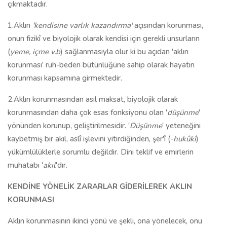
çıkmaktadır.
1.Aklın
'kendisine varlık kazandırma'
açısından korunması,
onun fizikî ve biyolojik olarak kendisi için gerekli unsurların
(
yeme, içme v.b
) sağlanmasıyla olur ki bu açıdan 'aklın
korunması' ruh-beden bütünlüğüne sahip olarak hayatın
korunması kapsamına girmektedir.
2.Aklın korunmasından asıl maksat, biyolojik olarak
korunmasından daha çok esas fonksiyonu olan '
düşünme
'
yönünden korunup, geliştirilmesidir. '
Düşünme
' yeteneğini
kaybetmiş bir akıl, aslî işlevini yitirdiğinden, şer'î (-
hukûkî
)
yükümlülüklerle sorumlu değildir. Dini teklif ve emirlerin
muhatabı '
akıl
'dır.
KENDİNE YÖNELİK ZARARLAR GİDERİLEREK AKLIN
KORUNMASI
Aklın korunmasının ikinci yönü ve şekli, ona yönelecek, onu