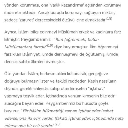
yönden korunması, ona 'varlık kazandırma' açısından korumayı
ifade etmektedir. Ancak burada korumayı sağlayan miktar,
(18)
sadece 'zaruret' derecesindeki ölçüyü içine almaktadır.
Ayrıca, İslâm, bilgi edinmeyi Müslüman erkek ve kadınlara farz
kılmıştır. Peygamberimiz
: "
İlim (öğrenmek) bütün
(19)
Müslümanlara farzdır
"
diye buyurmuştur. İlim öğrenmeyi
farz kılan İslâmiyet, ilimde derinleşmeyi de öğütlemiş, ilimde
derinlik sahibi âlimleri övmüştür.
Öte yandan İslâm, herkesin aklını kullanarak, gerçeği ve
doğruyu bulmasını ister ve taklidi reddeder. Kesin nass'ların
dışında, gerekli ehliyete sahip olan kimseleri "
içtihat
"
yapmaya teşvik eder. İçtihadında yanılan kimsenin bile ecir
alacağını beyan eder. Peygamberimiz bu hususta şöyle
buyurur. "
Bir hâkim hükmettiği zaman içtihat eder isabet
ederse, ona iki ecir vardır. (fakat) içtihat eder, içtihadında hata
(20)
ederse ona bir ecir vardır
."