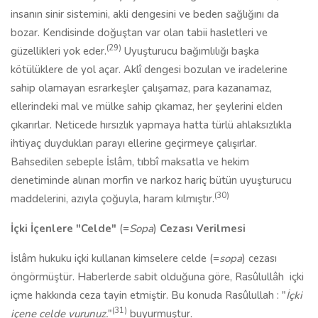
insanın sinir sistemini, akli dengesini ve beden sağlığını da
bozar. Kendisinde doğuştan var olan tabii hasletleri ve
(29)
güzellikleri yok eder.
Uyuşturucu bağımlılığı başka
kötülüklere de yol açar. Aklî dengesi bozulan ve iradelerine
sahip olamayan esrarkeşler çalışamaz, para kazanamaz,
ellerindeki mal ve mülke sahip çıkamaz, her şeylerini elden
çıkarırlar. Neticede hırsızlık yapmaya hatta türlü ahlaksızlıkla
ihtiyaç duydukları parayı ellerine geçirmeye çalışırlar.
Bahsedilen sebeple İslâm, tıbbî maksatla ve hekim
denetiminde alınan morfin ve narkoz hariç bütün uyuşturucu
(30)
maddelerini, azıyla çoğuyla, haram kılmıştır.
İçki İçenlere "Celde"
(=
Sopa
)
Cezası Verilmesi
İslâm hukuku içki kullanan kimselere celde (=
sopa
) cezası
öngörmüştür. Haberlerde sabit olduğuna göre, Rasûlullâh
içki
içme hakkında ceza tayin etmiştir. Bu konuda Rasûlullah
: "
İçki
(31)
içene celde vurunuz.
"
buyurmuştur.