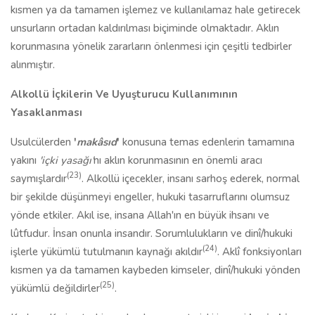
kısmen ya da tamamen işlemez ve kullanılamaz hale getirecek
unsurların ortadan kaldırılması biçiminde olmaktadır. Aklın
korunmasına yönelik zararların önlenmesi için çeşitli tedbirler
alınmıştır.
Alkollü İçkilerin Ve Uyuşturucu Kullanımının
Yasaklanması
Usulcülerden
'
makâsıd
'
konusuna temas edenlerin tamamına
yakını
'içki yasağı'
nı aklın korunmasının en önemli aracı
(23)
saymışlardır
. Alkollü içecekler, insanı sarhoş ederek, normal
bir şekilde düşünmeyi engeller, hukuki tasarruflarını olumsuz
yönde etkiler. Akıl ise, insana Allah'ın en büyük ihsanı ve
lûtfudur. İnsan onunla insandır. Sorumlulukların ve dinî/hukuki
(24)
işlerle yükümlü tutulmanın kaynağı akıldır
. Aklî fonksiyonları
kısmen ya da tamamen kaybeden kimseler, dinî/hukuki yönden
(25)
yükümlü değildirler
.