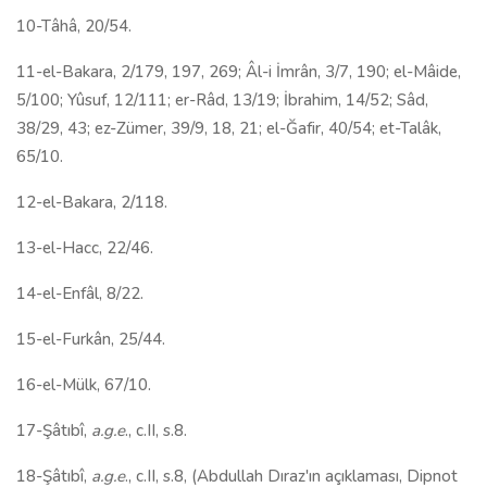
10-Tâhâ, 20/54.
11-el-Bakara, 2/179, 197, 269; Âl-i İmrân, 3/7, 190; el-Mâide,
5/100; Yûsuf, 12/111; er-Râd, 13/19; İbrahim, 14/52; Sâd,
38/29, 43; ez-Zümer, 39/9, 18, 21; el-Ğafir, 40/54; et-Talâk,
65/10.
12-el-Bakara, 2/118.
13-el-Hacc, 22/46.
14-el-Enfâl, 8/22.
15-el-Furkân, 25/44.
16-el-Mülk, 67/10.
17-Şâtıbî,
a.g.e
., c.II, s.8.
18-Şâtıbî,
a.g.e
., c.II, s.8, (Abdullah Dıraz'ın açıklaması, Dipnot