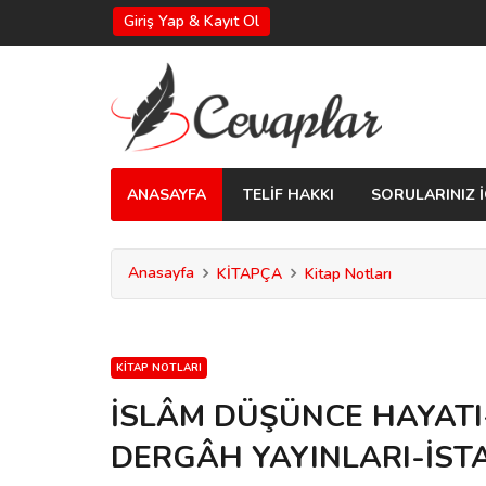
Giriş Yap & Kayıt Ol
ANASAYFA
TELİF HAKKI
SORULARINIZ İ
Anasayfa
KİTAPÇA
Kitap Notları
KITAP NOTLARI
İSLÂM DÜŞÜNCE HAYATI
DERGÂH YAYINLARI-İST