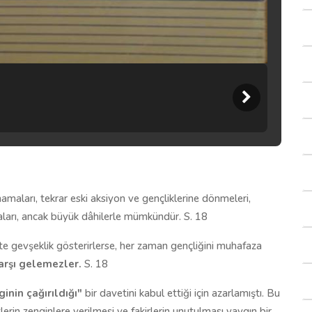
amaları, tekrar eski aksiyon ve gençliklerine dönmeleri,
aları, ancak büyük dâhilerle mümkündür. S. 18
e gevşeklik gösterirlerse, her zaman gençliğini muhafaza
arşı gelemezler.
S. 18
inin çağırıldığı"
bir davetini kabul ettiği için azarlamıştı. Bu
erin zenginlere verilmesi ve fakirlerin unutulması yaygın bir