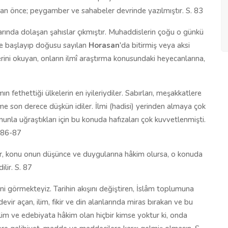
dan önce; peygamber ve sahabeler devrinde yazılmıştır. S. 83
rında dolaşan şahıslar çıkmıştır. Muhaddislerin çoğu o günkü
ne başlayıp doğusu sayılan
Horasan
'da bitirmiş veya aksi
erini okuyan, onların ilmî araştırma konusundaki heyecanlarına,
mın fethettiği ülkelerin en iyileriydiler. Sabırları, meşakkatlere
lme son derece düşkün idiler. İlmi (hadisi) yerinden almaya çok
unla uğraştıkları için bu konuda hafızaları çok kuvvetlenmişti.
. 86-87
ir, konu onun düşünce ve duygularına hâkim olursa, o konuda
ilir. S. 87
ni görmekteyiz. Tarihin akışını değiştiren, İslâm toplumuna
evir açan, ilim, fikir ve din alanlarında miras bırakan ve bu
ilim ve edebiyata hâkim olan hiçbir kimse yoktur ki, onda