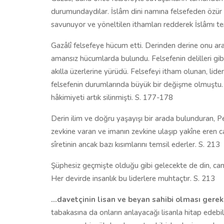
durumundaydılar. İslâm dini namına felsefeden özür d
savunuyor ve yöneltilen ithamları redderek İslâmı te
Gazâlî felsefeye hücum etti. Derinden derine onu araş
amansız hücumlarda bulundu. Felsefenin delilleri gibi de
akılla üzerlerine yürüdü. Felsefeyi itham olunan, li
felsefenin durumlarında büyük bir değişme olmuştu. B
hâkimiyeti artık silinmişti. S. 177-178
Derin ilim ve doğru yaşayışı bir arada bulunduran,
zevkine varan ve imanın zevkine ulaşıp yakîne eren ca
sîretinin ancak bazı kısımlarını temsil ederler. S. 213
Şüphesiz geçmişte olduğu gibi gelecekte de din, canl
Her devirde insanlık bu liderlere muhtaçtır. S. 213
…davetçinin lisan ve beyan sahibi olması gerek
tabakasına da onların anlayacağı lisanla hitap edebilsi