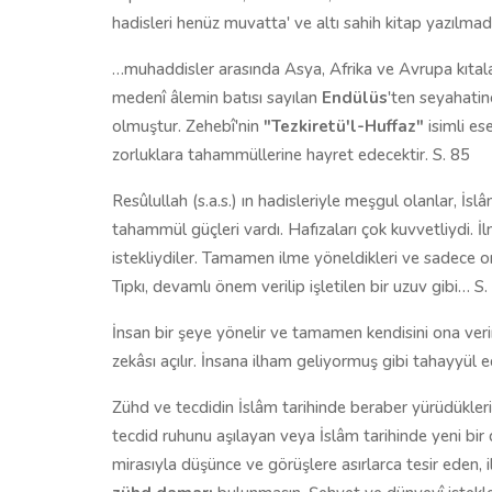
hadisleri henüz muvatta' ve altı sahih kitap yazılma
…muhaddisler arasında Asya, Afrika ve Avrupa kıtala
medenî âlemin batısı sayılan
Endülüs
'ten seyahati
olmuştur. Zehebî'nin
"Tezkiretü'l-Huffaz"
isimli es
zorluklara tahammüllerine hayret edecektir. S. 85
Resûlullah (s.a.s.) ın hadisleriyle meşgul olanlar, İslâ
tahammül güçleri vardı. Hafızaları çok kuvvetliydi. İ
istekliydiler. Tamamen ilme yöneldikleri ve sadece on
Tıpkı, devamlı önem verilip işletilen bir uzuv gibi… S
İnsan bir şeye yönelir ve tamamen kendisini ona ver
zekâsı açılır. İnsana ilham geliyormuş gibi tahayyül ed
Zühd ve tecdidin İslâm tarihinde beraber yürüdükleri
tecdid ruhunu aşılayan veya İslâm tarihinde yeni bir d
mirasıyla düşünce ve görüşlere asırlarca tesir eden, 