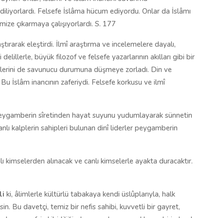
iliyorlardı. Felsefe İslâma hücum ediyordu. Onlar da İslâmı
mize çıkarmaya çalışıyorlardı. S. 177
tırarak eleştirdi. İlmî araştırma ve incelemelere dayalı,
lillerle, büyük filozof ve felsefe yazarlarının akılları gibi bir
derlerini de savunucu durumuna düşmeye zorladı. Din ve
u İslâm inancının zaferiydi. Felsefe korkusu ve ilmî
 Peygamberin sîretinden hayat suyunu yudumlayarak sünnetin
nlı kalplerin sahipleri bulunan dinî liderler peygamberin
ı kimselerden alınacak ve canlı kimselerle ayakta duracaktır.
li
ki, âlimlerle kültürlü tabakaya kendi üslûplarıyla, halk
n. Bu davetçi, temiz bir nefis sahibi, kuvvetli bir gayret,