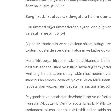
âdet halini almıştı. S. 27
Sevgi, kalbi kaplayarak duygulara hâkim olunca n
…bu ümmeti diğer ümmetlerden ayıran, ona güç veren
ve salih ameldir.
S. 54
Şüphesiz, maddenin ve şehvetlerin hâkim olduğu, ze
toplum, gözlerden perdeleri kaldıran ve kalbe doku
Münafıklık beşer fıtratının eski hastalıklarından biridi
hastalık, sadece İslâm ve küfrün savaştığı cemiyetl
Herhangi bir sebepten dolayı İslâmı hazmedemeyen bi
inancını ilân edecek cesareti yoktur. Veya Müslüma
faydalardan vazgeçmesi gayelerine, saçtığı nifak t
Peygamber ve sahabeler devrinde kitap ve defterlerd
Hureyre, Abdullah b. Amr b. el-As, Enes b. Mâlik, Ca
toplanacak olursa, denebilir ki; tesbit edilen sahih 