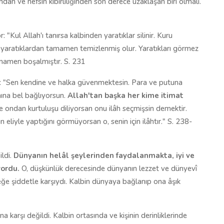
an ve nefsin kibirliliğinden son derece uzaklaşan biri olmalı.
 "Kul Allah'ı tanırsa kalbinden yaratıklar silinir. Kuru
 yaratıklardan tamamen temizlenmiş olur. Yaratıkları görmez
amamen boşalmıştır. S. 231
u: "Sen kendine ve halka güvenmektesin. Para ve putuna
nına bel bağlıyorsun.
Allah'tan başka her kime itimat
 ondan kurtuluşu diliyorsan onu ilâh seçmişsin demektir.
n eliyle yaptığını görmüyorsan o, senin için ilâhtır." S. 238-
ldi.
Dünyanın helâl şeylerinden faydalanmakta, iyi ve
yordu.
O, düşkünlük derecesinde dünyanın lezzet ve dünyevî
ğe şiddetle karşıydı. Kalbin dünyaya bağlanıp ona âşık
 karşı değildi. Kalbin ortasında ve kişinin derinliklerinde