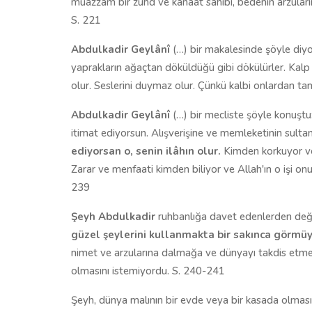
muazzam bir zühd ve kanaat sahibi, bedenin arzularınd
S. 221
Abdulkadir Geylânî
(…) bir makalesinde şöyle diyor:
yaprakların ağaçtan döküldüğü gibi dökülürler. Kalp
olur. Seslerini duymaz olur. Çünkü kalbi onlardan t
Abdulkadir Geylânî
(…) bir mecliste şöyle konuşt
itimat ediyorsun. Alışverişine ve memleketinin sulta
ediyorsan o, senin ilâhın olur.
Kimden korkuyor ve
Zarar ve menfaati kimden biliyor ve Allah'ın o işi onu
239
Şeyh Abdulkadir
ruhbanlığa davet edenlerden deği
güzel şeylerini kullanmakta bir sakınca görmü
nimet ve arzularına dalmağa ve dünyayı takdis etme
olmasını istemiyordu. S. 240-241
Şeyh, dünya malının bir evde veya bir kasada olmasına