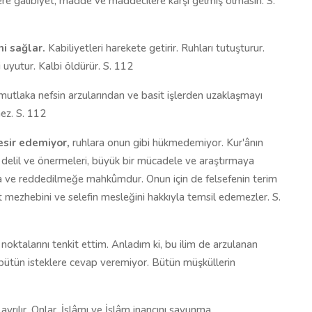
re galibiyet, madde ve maddecilere karşı gelmiş olmasın. S.
i sağlar.
Kabiliyetleri harekete getirir. Ruhları tutuşturur.
 uyutur. Kalbi öldürür. S. 112
, mutlaka nefsin arzularından ve basit işlerden uzaklaşmayı
mez. S. 112
esir edemiyor,
ruhlara onun gibi hükmedemiyor. Kur'ânın
nin delil ve önermeleri, büyük bir mücadele ve araştırmaya
a ve reddedilmeğe mahkûmdur. Onun için de felsefenin terim
 mezhebini ve selefin mesleğini hakkıyla temsil edemezler. S.
k noktalarını tenkit ettim. Anladım ki, bu ilim de arzulanan
a bütün isteklere cevap veremiyor. Bütün müşküllerin
yrılır. Onlar, İslâmı ve İslâm inancını savunma