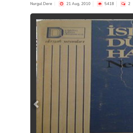
Nurgul Dere
21 Aug, 2010
5418
2