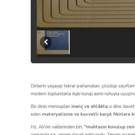
Dinlerin yaşayıp tekrar parlamaları, çözülüp zayıflam
modern toplumlarla ilişki kurup asrın ruhuyla uyuşm
Bir dinin mensupları
inanç ve ahlâkta
o dine davett
eden
materyalizme ve kuvvetli karşıt fikirlere
k
Hz. Ali'nin valilerinden biri,
"muhtacın kovulup zeng
zamanda ise, zengin davet ediliyordu. Zengin ziyaretl