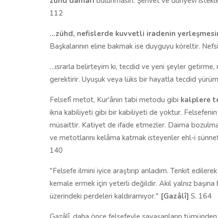
zühd damarı
bulunmasın. Şehvet ve dünyevî istekle
112
…zühd, nefislerde kuvvetli iradenin yerleşmesin
Başkalarının eline bakmak ise duyguyu köreltir. Nefsi
…ısrarla belirteyim ki, tecdid ve yeni şeyler getirme
gerektirir. Uyuşuk veya lüks bir hayatla tecdid yürü
Felsefî metot, Kur'ânın tabi metodu gibi
kalplere t
ikna kabiliyeti gibi bir kabiliyeti de yoktur. Felsefe
müsaittir. Katiyet de ifade etmezler. Daima bozulm
ve metotlarını kelâma katmak isteyenler ehl-i sünnet
140
"Felsefe ilmini iyice araştırıp anladım. Tenkit edilere
kemale ermek için yeterli değildir. Akıl yalnız başın
üzerindeki perdeleri kaldıramıyor."
[Gazâlî]
S. 164
Gazâlî, daha önce felsefeyle savaşanların tümünden a