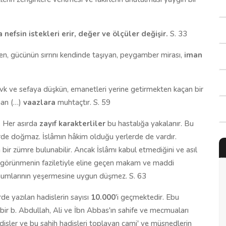
efsin istekleri erir, değer ve ölçüler değişir.
S. 33
, gücünün sırrını kendinde taşıyan, peygamber mirası,
iman
vk ve sefaya düşkün, emanetleri yerine getirmekten kaçan bir
nan (…)
vaazlara
muhtaçtır. S. 59
r. Her asırda
zayıf karakterliler
bu hastalığa yakalanır. Bu
erde doğmaz. İslâmın hâkim olduğu yerlerde de vardır.
r zümre bulunabilir. Ancak İslâmı kabul etmediğini ve asıl
n görünmenin faziletiyle eline geçen makam ve maddi
ohumlarının yeşermesine uygun düşmez. S. 63
e yazılan hadislerin sayısı
10.000
'i geçmektedir. Ebu
bir b. Abdullah, Ali ve İbn Abbas'ın sahife ve mecmuaları
hadisler ve bu sahih hadisleri toplayan cami' ve müsnedlerin