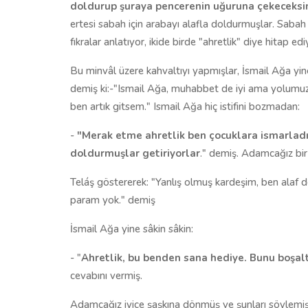
doldurup şuraya pencerenin uğuruna çekeceksin
ertesi sabah için arabayı alafla doldurmuşlar. Saba
fıkralar anlatıyor, ikide birde "ahretlik" diye hitap ed
Bu minvâl üzere kahvaltıyı yapmışlar, İsmail Ağa 
demiş ki:-"Ismail Ağa, muhabbet de iyi ama yolum
ben artık gitsem." Ismail Ağa hiç istifini bozmadan:
-
"Merak etme ahretlik ben çocuklara ismarladım
doldurmuşlar getiriyorlar
." demiş. Adamcağız bir
Teláş göstererek: "Yanlış olmuş kardeşim, ben ala
param yok." demiş
İsmail Ağa yine sâkin sâkin:
- "
Ahretlik, bu benden sana hediye. Bunu boşal
cevabını vermiş.
Adamcağız iyice şaşkına dönmüş ve şunları söylemi