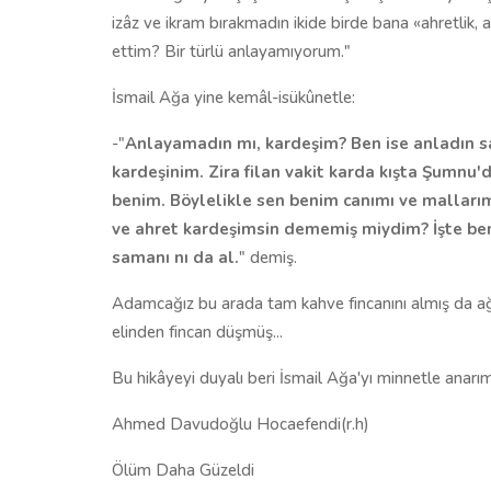
izâz ve ikram bırakmadın ikide birde bana «ahretlik, 
ettim? Bir türlü anlayamıyorum."
İsmail Ağa yine kemâl-isükûnetle:
-"
Anlayamadın mı, kardeşim? Ben ise anladın s
kardeşinim. Zira filan vakit karda kışta Şumnu
benim. Böylelikle sen benim canımı ve mallar
ve ahret kardeşimsin dememiş miydim? İşte ben 
samanı nı da al.
" demiş.
Adamcağız bu arada tam kahve fincanını almış da a
elinden fincan düşmüş...
Bu hikâyeyi duyalı beri İsmail Ağa'yı minnetle anarım
Ahmed Davudoğlu Hocaefendi(r.h)
Ölüm Daha Güzeldi