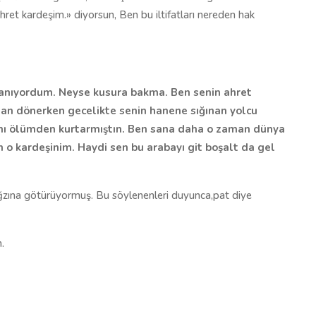
ahret kardeşim.» diyorsun, Ben bu iltifatları nereden hak
anıyordum. Neyse kusura bakma. Ben senin ahret
'dan dönerken gecelikte senin hanene sığınan yolcu
ımı ölümden kurtarmıştın. Ben sana daha o zaman dünya
o kardeşinim. Haydi sen bu arabayı git boşalt da gel
ğzına götürüyormuş. Bu söylenenleri duyunca,pat diye
.