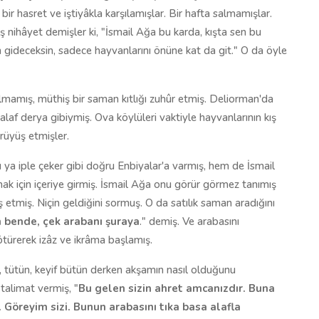
ir hasret ve iştiyâkla karşılamışlar. Bir hafta salmamışlar.
 nihâyet demişler ki, "İsmail Ağa bu karda, kışta sen bu
gideceksin, sadece hayvanlarını önüne kat da git." O da öyle
olmamış, müthiş bir saman kıtlığı zuhûr etmiş. Deliorman'da
laf derya gibiymiş. Ova köylüleri vaktiyle hayvanlarının kış
rüyüş etmişler.
 ya iple çeker gibi doğru Enbiyalar'a varmış, hem de İsmail
k için içeriye girmiş. İsmail Ağa onu görür görmez tanımış
etmiş. Niçin geldiğini sormuş. O da satılık saman aradığını
 bende, çek arabanı şuraya
." demiş. Ve arabasını
ötürerek izâz ve ikrâma başlamış.
, tütün, keyif bütün derken akşamın nasıl olduğunu
talimat vermiş, "
Bu gelen sizin ahret amcanızdır. Buna
r. Göreyim sizi. Bunun arabasını tıka basa alafla