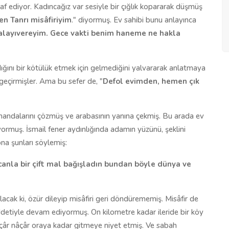
laf ediyor. Kadıncağız var sesiyle bir çığlık kopararak düşmüş
n Tanrı misâfiriyim
." diyormuş. Ev sahibi bunu anlayınca
rçalayıvereyim. Gece vakti benim haneme ne hakla
ğını bir kötülük etmek için gelmediğini yalvararak anlatmaya
geçirmişler. Ama bu sefer de, "
Defol evimden, hemen çık
andalarını çözmüş ve arabasının yanına çekmiş. Bu arada ev
ormuş. İsmail fener aydınlığında adamın yüzünü, şeklini
na şunları söylemiş:
anla bir çift mal bağışladın bundan böyle dünya ve
cak ki, özür dileyip misâfiri geri döndürememiş. Misâfir de
ddetiyle devam ediyormuş. On kilometre kadar ileride bir köy
k çâr nâçâr oraya kadar gitmeye niyet etmiş. Ve sabah