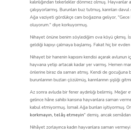
kalınlığından tekerlekler dönmez olmuş. Hayvanlar ar
çalışıyorlarmış. Burunları buz tutmuş, karınları davu
Ağa vaziyeti gördükçe canı boğazına geliyor, "Gece k
oluyorum." diye korkuyormuş.
Nihayet önüne benim söylediğim ova köyü çıkmış. İsm
geldiği kapıyı çalmaya başlamış. Fakat hiç bir evd
Nihayet bir hanenin kapısını kendisi açarak avlunun içi
hayvana yetip artacak kadar yer varmış. Hemen mandal
önlerine biraz da saman atmış. Kendi de gocuğuna b
burunlarının buzları çözülmüş, karınlarının şişliği g
Az sonra avluda bir fener aydınlığı belirmiş. Meğer ev
gelince hâne sahibi karısına hayvanlara saman ver
kabul etmiyormuş. İsmail Ağa bunları işitiyormuş. Onu
korkmayın, telâş etmeyin
" demiş. ancak semâdan 
Nihâyet zorlayınca kadın hayvanlara saman vermeyi ka