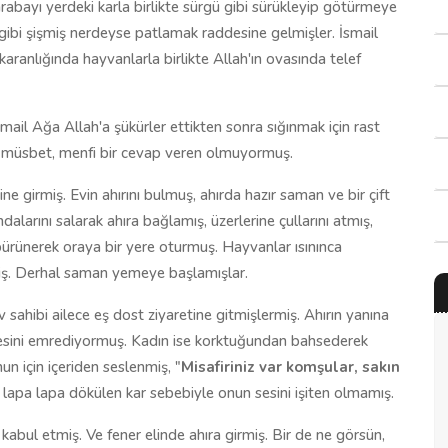
abayı yerdeki karla birlikte sürgü gibi sürükleyip götürmeye
l gibi şişmiş nerdeyse patlamak raddesine gelmişler. İsmail
aranlığında hayvanlarla birlikte Allah'ın ovasında telef
ail Ağa Allah'a şükürler ettikten sonra sığınmak için rast
en müsbet, menfi bir cevap veren olmuyormuş.
ne girmiş. Evin ahırını bulmuş, ahırda hazır saman ve bir çift
arını salarak ahıra bağlamış, üzerlerine çullarını atmış,
ürünerek oraya bir yere oturmuş. Hayvanlar ısınınca
itmiş. Derhal saman yemeye başlamışlar.
 sahibi ailece eş dost ziyaretine gitmişlermiş. Ahırın yanına
mesini emrediyormuş. Kadın ise korktuğundan bahsederek
n için içeriden seslenmiş, "
Misafiriniz var komşular, sakın
lapa lapa dökülen kar sebebiyle onun sesini işiten olmamış.
bul etmiş. Ve fener elinde ahıra girmiş. Bir de ne görsün,