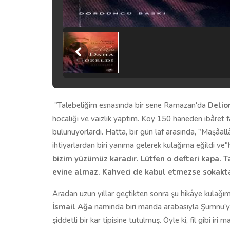
"Talebeliğim esnasında bir sene Ramazan'da
Delio
hocalığı ve vaizlik yaptım. Köy 150 haneden ibâret f
bulunuyorlardı. Hatta, bir gün laf arasında, "Maşâa
ihtiyarlardan biri yanıma gelerek kulağıma eğildi ve"
bizim yüzümüz karadır. Lütfen o defteri kapa. T
evine almaz. Kahveci de kabul etmezse sokakta
Aradan uzun yıllar geçtikten sonra şu hikâye kulağı
İsmail Ağa
namında biri manda arabasıyla Şumnu'ya
şiddetli bir kar tipisine tutulmuş. Öyle ki, fil gibi i