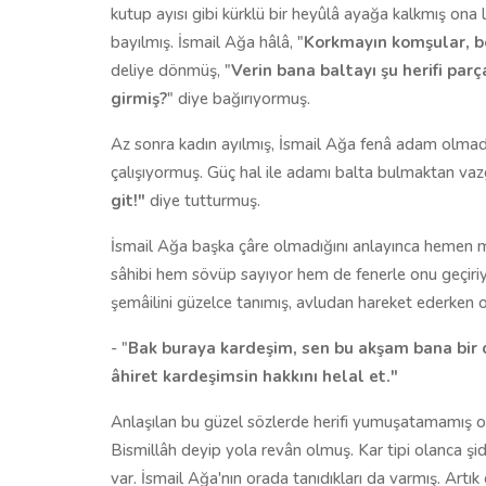
kutup ayısı gibi kürklü bir heyûlâ ayağa kalkmış ona 
bayılmış. İsmail Ağa hâlâ, "
Korkmayın komşular, be
deliye dönmüş, "
Verin bana baltayı şu herifi pa
girmiş?
" diye bağırıyormuş.
Az sonra kadın ayılmış, İsmail Ağa fenâ adam olmadı
çalışıyormuş. Güç hal ile adamı balta bulmaktan vaz
git!"
diye tutturmuş.
İsmail Ağa başka çâre olmadığını anlayınca hemen m
sâhibi hem sövüp sayıyor hem de fenerle onu geçiriy
şemâilini güzelce tanımış, avludan hareket ederken o
- "
Bak buraya kardeşim, sen bu akşam bana bir c
âhiret kardeşimsin hakkını helal et."
Anlaşılan bu güzel sözlerde herifi yumuşatamamış ola
Bismillâh deyip yola revân olmuş. Kar tipi olanca şi
var. İsmail Ağa'nın orada tanıdıkları da varmış. Artı