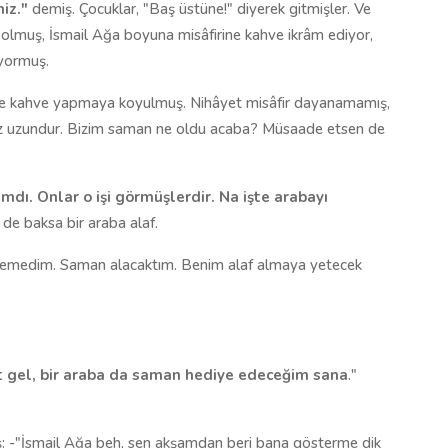
iz."
demiş. Çocuklar, "Baş üstüne!" diyerek gitmişler. Ve
h olmuş, İsmail Ağa boyuna misâfirine kahve ikrâm ediyor,
iyormuş.
yine kahve yapmaya koyulmuş. Nihâyet misâfir dayanamamış,
uz uzundur. Bizim saman ne oldu acaba? Müsaade etsen de
dı. Onlar o işi görmüşlerdir. Na işte arabayı
 de baksa bir araba alaf.
f demedim. Saman alacaktım. Benim alaf almaya yetecek
t gel, bir araba da saman hediye edeceğim sana
."
ş: -"İsmail Ağa beh, sen akşamdan beri bana gösterme dik