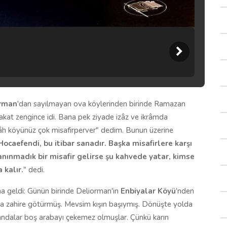
rman
'dan sayılmayan ova köylerinden birinde Ramazan
akat zengince idi. Bana pek ziyade izâz ve ikrâmda
llâh köyünüz çok misafirperver" dedim. Bunun üzerine
Hocaefendi, bu itibar sanadır. Başka misafirlere karşı
anınmadık bir misafir gelirse şu kahvede yatar, kimse
 kalır.
" dedi.
ma geldi: Günün birinde Deliorman'in
Enbiyalar Köyü
'nden
 zahire götürmüş. Mevsim kışın başıymış. Dönüşte yolda
ri mandalar boş arabayı çekemez olmuşlar. Çünkü karın