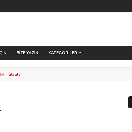
ÇİN
BİZE YAZIN
KATEGORİLER
ik Hatıralar
Y