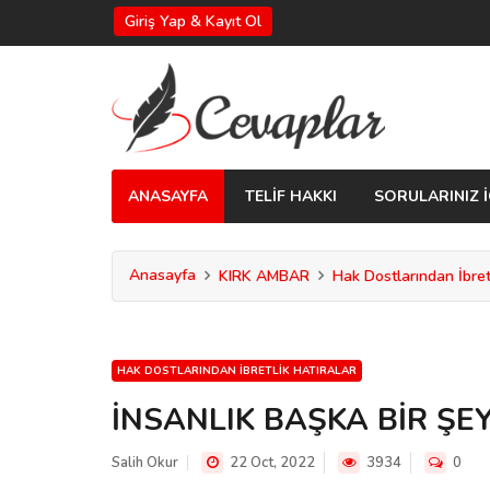
Giriş Yap & Kayıt Ol
ANASAYFA
TELİF HAKKI
SORULARINIZ İ
Anasayfa
KIRK AMBAR
Hak Dostlarından İbretl
HAK DOSTLARINDAN İBRETLIK HATIRALAR
İNSANLIK BAŞKA BİR ŞE
Salih Okur
22 Oct, 2022
3934
0