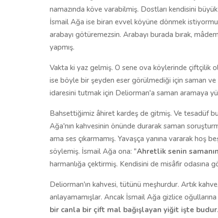
namazında köve varabilmiş. Dostları kendisini büyük b
İsmail Ağa ise biran evvel köyüne dönmek istiyormuş
arabayı götüremezsin. Arabayı burada bırak, mâdem 
yapmış.
Vakta ki yaz gelmiş. O sene ova köylerinde çiftçilik 
ise böyle bir şeyden eser görülmediği için saman ve a
idaresini tutmak için Deliorman'a saman aramaya yü
Bahsettiğimiz âhiret kardeş de gitmiş. Ve tesadüf bu
Ağa'nın kahvesinin önünde durarak saman soruşturma
ama ses çıkarmamış. Yavaşça yanına vararak hoş beş 
söylemiş. İsmail Ağa ona: "
Ahretlik senin samanın
harmanlığa çektirmiş. Kendisini de misâfir odasına g
Deliorman'ın kahvesi, tütünü meşhurdur. Artık kahve
anlayamamışlar. Ancak İsmail Ağa gizlice oğullarına 
bir canla bir çift mal bağışlayan yiğit işte budu