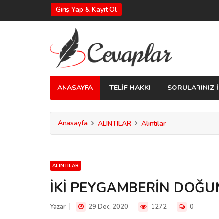
Giriş Yap & Kayıt Ol
ANASAYFA
TELİF HAKKI
SORULARINIZ İ
Anasayfa
ALINTILAR
Alıntılar
ALINTILAR
İKİ PEYGAMBERİN DOĞU
Yazar
29 Dec, 2020
1272
0