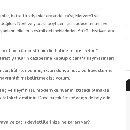
nlar, hatta Hristiyanlar arasında İsa'yı, Meryem'i ve
 değildir. Noel ve yılbaşı, böyleleri için, sadece umumi ve
yanların bile, bu sevimli geleneklerinden ötürü Hristiyanlara
nceli ve cümbüşlü bir din haline mi getirelim?
ristiyanların cazibesine kapılıp o tarafa kaymasınlar!
mler, kâfirler ve müşrikleri dünya heva ve heveslerine
hayranlığımı belirtmek istiyorum.
anç ve keyif hırsı, modern dünyanın iktisadi olmakla
felaket âmilidir.
Daha birçok filozoflar için de böyledir.
a ve zat-ı devletlilerinize ne zararı var?