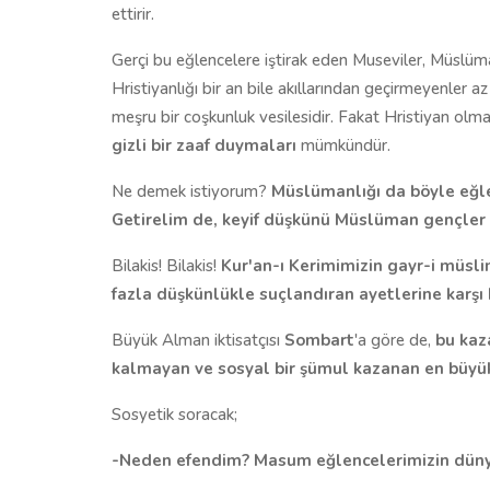
ettirir.
Gerçi bu eğlencelere iştirak eden Museviler, Müslüma
Hristiyanlığı bir an bile akıllarından geçirmeyenler az
meşru bir coşkunluk vesilesidir. Fakat Hristiyan olma
gizli bir zaaf duymaları
mümkündür.
Ne demek istiyorum?
Müslümanlığı da böyle eğle
Getirelim de, keyif düşkünü Müslüman gençler H
Bilakis! Bilakis!
Kur'an-ı Kerimimizin gayr-i müsli
fazla düşkünlükle suçlandıran ayetlerine karşı 
Büyük Alman iktisatçısı
Sombart
'a göre de,
bu kaz
kalmayan ve sosyal bir şümul kazanan en büyük 
Sosyetik soracak;
-Neden efendim? Masum eğlencelerimizin dünyay