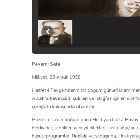
Peyami Safa
Milliyet, 25 Aralık 1958
Hazret-i Peygamberimizin doğum günleri İslam meml
Allah'a teveccüh, şükran
ve
istiğfar
için en ulvi f
çöreğotu kokusundan ibarettir.
Hazret-i İsa'nın doğum günü Hristiyan hatta Hristi
Hediyeler, tebrikler, yeni yıl dilekleri, süslü ağaçla
hususi programlar, Noel'de ve yılbaşında, Hristiyan o