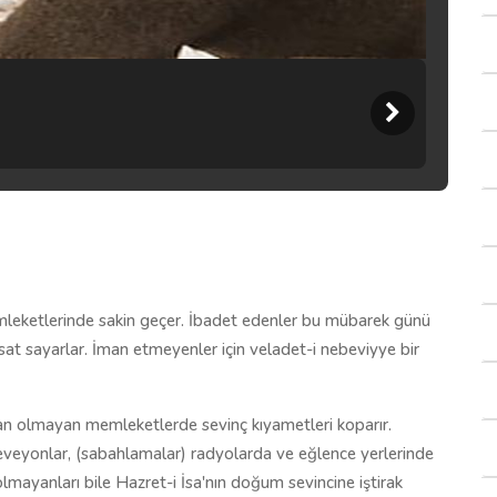
eketlerinde sakin geçer. İbadet edenler bu mübarek günü
ırsat sayarlar. İman etmeyenler için veladet-i nebeviyye bir
yan olmayan memleketlerde sevinç kıyametleri koparır.
r, reveyonlar, (sabahlamalar) radyolarda ve eğlence yerlerinde
lmayanları bile Hazret-i İsa'nın doğum sevincine iştirak