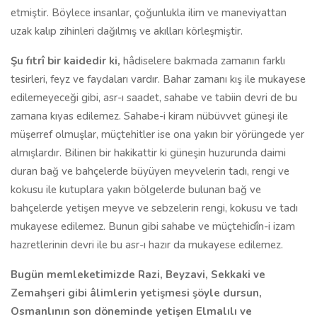
etmiştir. Böylece insanlar, ço­ğunlukla ilim ve maneviyattan
uzak kalıp zihinleri dağılmış ve akılları kör­leşmiştir.
Şu fıtrî bir kaidedir ki,
hâdiselere bakmada zamanın farklı
tesirleri, feyz ve faydaları vardır. Bahar zamanı kış ile mukayese
edilemeyeceği gibi, asr-ı saadet, sahabe ve tabiin devri de bu
zamana kıyas edilemez. Sahabe-i ki­ram nübüvvet güneşi ile
müşerref olmuşlar, müçtehitler ise ona yakın bir yörüngede yer
almışlardır. Bilinen bir hakikattir ki güneşin huzurunda da­imi
duran bağ ve bahçelerde büyüyen meyvelerin tadı, rengi ve
kokusu ile kutuplara yakın bölgelerde bulunan bağ ve
bahçelerde yetişen meyve ve sebzelerin rengi, kokusu ve tadı
mukayese edilemez. Bunun gibi sahabe ve müçtehidîn-i izam
hazretlerinin devri ile bu asr-ı hazır da mukayese edile­mez.
Bugün memleketimizde Razi, Beyzavi, Sekkaki ve
Zemahşeri gibi âlimlerin yetişmesi şöyle dursun,
Osmanlının son döneminde yetişen Elmalı­lı ve