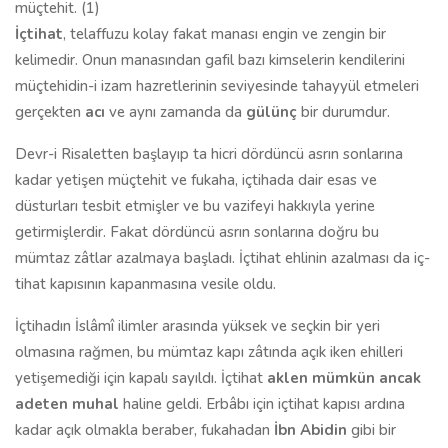
müçtehit. (1)
İçtihat
, telaffuzu kolay fakat manası engin ve zengin bir
kelimedir. Onun manasından gafil bazı kimselerin kendilerini
müçtehidin-i izam hazretleri­nin seviyesinde tahayyül etmeleri
gerçekten
acı
ve aynı zamanda da
gülünç
bir durumdur.
Devr-i Risaletten başlayıp ta hicri dördüncü asrın sonlarına
kadar yeti­şen müçtehit ve fukaha, içtihada dair esas ve
düsturları tesbit etmişler ve bu vazifeyi hakkıyla yerine
getirmişlerdir. Fakat dördüncü asrın sonlarına doğru bu
mümtaz zâtlar azalmaya başladı. İçtihat ehlinin azalması da iç­
tihat kapısının kapanmasına vesile oldu.
İçtihadın İslâmî ilimler arasında yüksek ve seçkin bir yeri
olmasına rağmen, bu mümtaz kapı zâtında açık iken ehilleri
yetişemediği için kapalı sayıldı. İçtihat
aklen mümkün ancak
adeten muhal
haline geldi. Erbâbı için içtihat kapısı ardına
kadar açık olmakla beraber, fukahadan
İbn Abidin
gibi bir