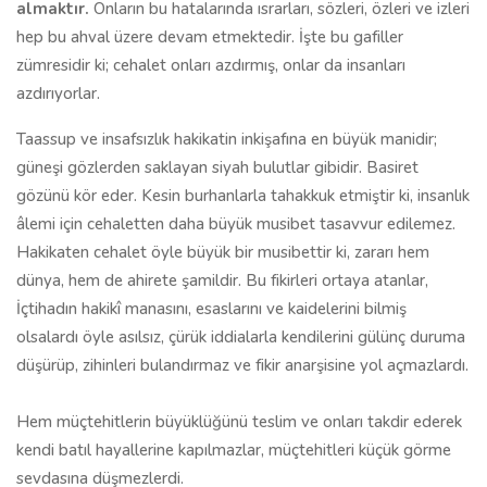
almaktır.
Onların bu hatalarında ısrarları, sözleri, özleri ve izleri
hep bu ahval üzere devam etmektedir. İşte bu gafiller
zümresidir ki; cehalet onları azdırmış, onlar da insanları
azdırıyorlar.
Taassup ve insafsızlık hakikatin inkişafına en büyük manidir;
güneşi gözlerden saklayan siyah bulutlar gibidir. Basiret
gözünü kör eder. Kesin burhanlarla tahakkuk etmiştir ki, insanlık
âlemi için cehaletten daha büyük musibet tasavvur edilemez.
Hakikaten cehalet öyle büyük bir musibettir ki, zararı hem
dünya, hem de ahirete şamildir. Bu fikirleri ortaya atanlar,
İçtihadın hakikî manasını, esaslarını ve ka­idelerini bilmiş
olsalardı öyle asılsız, çürük iddialarla kendilerini gülünç duruma
düşürüp, zihinleri bulandırmaz ve fikir anarşisine yol açmazlardı.
Hem müçtehitlerin büyüklüğünü teslim ve onları takdir ederek
kendi batıl hayallerine kapılmazlar, müçtehitleri küçük görme
sevdasına düşmez­lerdi.