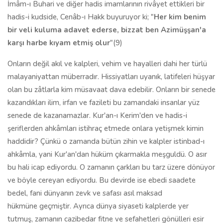
İmâm-ı Buhari ve diğer hadis imamlarının rivâyet ettikleri bir
hadis-i kudside, Cenâb-ı Hakk buyuruyor ki; "
Her kim benim
bir veli kuluma adavet ederse, bizzat ben Azimüşşan'a
karşı harbe kıyam etmiş olur
"(9)
Onların değil akıl ve kalpleri, vehim ve hayalleri dahi her türlü
malaya­niyattan müberradır. Hissiyatları uyanık, latifeleri hüşyar
olan bu zâtlarla kim müsavaat dava edebilir. Onların bir senede
kazandıkları ilim, irfan ve fazileti bu zamandaki insanlar yüz
senede de kazanamazlar. Kur'an-ı Ke­rim'den ve hadis-i
şeriflerden ahkâmları istihraç etmede onlara yetişmek ki­min
haddidir? Çünkü o zamanda bütün zihin ve kalpler istinbad-ı
ahkâmla, yani Kur'an'dan hüküm çıkarmakla meşguldü. O asır
bu hali icap ediyordu. O zamanın çarkları bu tarz üzere dönüyor
ve böyle cereyan ediyordu. Bu devirde ise ebedi saadete
bedel, fani dünyanın zevk ve safası asıl maksad
hükmüne geçmiştir. Ayrıca dünya siyaseti kalplerde yer
tutmuş, zamanın cazibedar fitne ve sefahetleri gönülleri esir