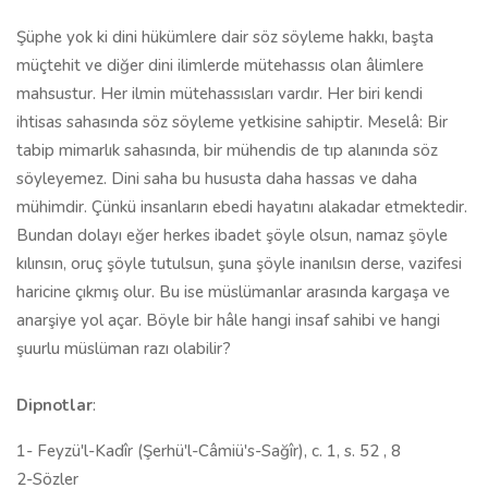
Şüphe yok ki dini hükümlere dair söz söyleme hakkı, başta
müçtehit ve diğer dini ilimlerde mütehassıs olan âlimlere
mahsustur. Her ilmin mü­tehassısları vardır. Her biri kendi
ihtisas sahasında söz söyleme yetkisine sahiptir. Meselâ: Bir
tabip mimarlık sahasında, bir mühendis de tıp alanın­da söz
söyleyemez. Dini saha bu hususta daha hassas ve daha
mühimdir. Çünkü insanların ebedi hayatını alakadar etmektedir.
Bundan dolayı eğer herkes ibadet şöyle olsun, namaz şöyle
kılınsın, oruç şöyle tutulsun, şuna şöyle inanılsın derse, vazifesi
haricine çıkmış olur. Bu ise müslümanlar ara­sında kargaşa ve
anarşiye yol açar. Böyle bir hâle hangi insaf sahibi ve hangi
şuurlu müslüman razı olabilir?
Dipnotlar
:
1- Feyzü'l-Kadîr (Şerhü'l-Câmiü's-Sağîr), c. 1, s. 52 , 8
2-Sözler