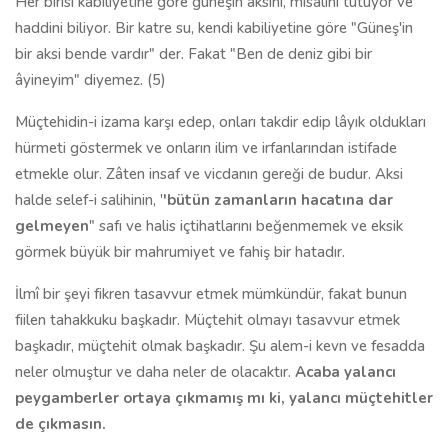
Her birisi kabiliyetine göre güneşin aksini, misalini tutuyor ve
haddini biliyor. Bir katre su, kendi kabiliyetine göre "Güneş'in
bir aksi bende vardır" der. Fakat "Ben de deniz gibi bir
âyineyim" diyemez. (5)
Müçtehidin-i izama karşı edep, onları takdir edip lâyık oldukları
hürmeti göstermek ve onların ilim ve irfanlarından istifade
etmekle olur. Zâten insaf ve vicdanın gereği de budur. Aksi
halde selef-i salihinin, '
'bütün zamanla­rın hacatına dar
gelmeyen
" safı ve halis içtihatlarını beğenmemek ve eksik
görmek büyük bir mahrumiyet ve fahiş bir hatadır.
İlmî bir şeyi fikren tasavvur etmek mümkündür, fakat bunun
fiilen ta­hakkuku başkadır. Müçtehit olmayı tasavvur etmek
başkadır, müçtehit ol­mak başkadır. Şu alem-i kevn ve fesadda
neler olmuştur ve daha neler de olacaktır.
Acaba yalancı
peygamberler ortaya çıkmamış mı ki, yalancı müçtehitler
de çıkmasın.