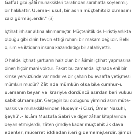
Gaffal
gibi Şâfiî muhakkikleri tarafından sarahat­la söylenmiş
bir hakikattir.
Ulema-i usul, bir asrın müçtehitsiz olmasını
caiz görmüşlerdir
." (3)
İçtihat inhisar altına alınmamıştır. Müçtehitlik de Hıristiyanlıkta
olduğu gibi dinin tevcih ettiği ruhani bir makam değildir. Belki
o, ilim ve iktidarın insana kazandırdığı bir salahiyettir.
O halde, içtihat şartlarını haiz olan bir âlimin içtihat yapmasına
dinen hiçbir mani yoktur. Fakat bu zamanda, içtihada ehil bir
kimse yeryüzünde var mıdır ve bir şahsın bu evsafta yetişmesi
mümkün müdür?
Zâtında mümkün olsa bile cumhur-u
ulemanın beyan ve ikrariyle dördüncü asırdan beri vukuu
sabit olmamıştır
. Gerçeğin bu olduğunu yirminci asrın müte­
hassıs ve muhakkiklerinden
Hüseyin-i Cisri, Ömer Nasuhi,
Şeyhü'l- İslâm Mustafa Sabri
ve diğer zâtlar kitaplarında
beyan etmişlerdir, zâten şimdiye kadar
müçtehitlik dava
edenler, mücerret iddiadan ileri gidememişlerdir. Şimdi