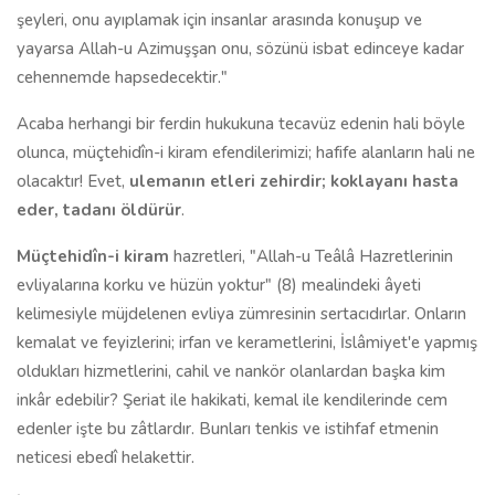
şey­leri, onu ayıplamak için insanlar arasında konuşup ve
yayarsa Allah-u Azimuşşan onu, sözünü isbat edinceye kadar
cehennemde hapsedecektir."
Acaba herhangi bir ferdin hukukuna tecavüz edenin hali böyle
olunca, müçtehidîn-i kiram efendilerimizi; hafife alanların hali ne
olacaktır! Evet,
ulemanın etleri zehirdir; koklayanı hasta
eder, tadanı öldürür
.
Müçtehidîn-i kiram
hazretleri, "Allah-u Teâlâ Hazretlerinin
evliyalarına korku ve hüzün yoktur" (8) mealindeki âyeti
kelimesiyle müjdelenen evliya zümresinin sertacıdırlar. Onların
kemalat ve feyizlerini; irfan ve kerametlerini, İslâmiyet'e yapmış
oldukları hizmetlerini, cahil ve nankör olanlardan başka kim
inkâr edebi­lir? Şeriat ile hakikati, kemal ile kendilerinde cem
edenler işte bu zâtlardır. Bunları tenkis ve istihfaf etmenin
neticesi ebedî helakettir.