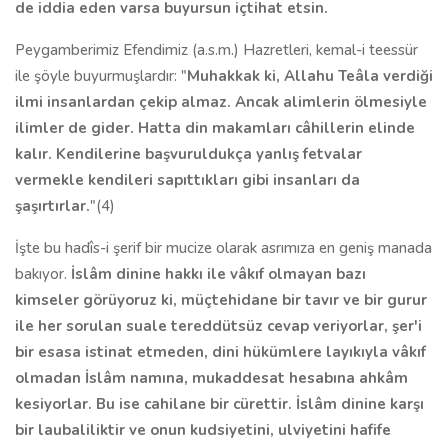
de iddia eden varsa buyursun içtihat etsin.
Peygamberimiz Efendimiz (a.s.m.) Hazretleri, kemal-i teessür
ile şöyle buyurmuşlardır: "
Muhakkak ki, Allahu Teâla verdiği
ilmi insanlardan çe­kip almaz. Ancak alimlerin ölmesiyle
ilimler de gider. Hatta din makamları câhillerin elinde
kalır. Kendilerine başvuruldukça yanlış fetvalar
vermekle kendileri sapıttıkları gibi insanları da
şaşırtırlar.
"(4)
İşte bu hadîs-i şerif bir mucize olarak asrımıza en geniş manada
ba­kıyor.
İslâm dinine hakkı ile vâkıf olmayan bazı
kimseler görüyoruz ki, müçtehidane bir tavır ve bir gurur
ile her sorulan suale tereddütsüz cevap veriyorlar, şer'i
bir esasa istinat etmeden, dini hükümlere layıkıyla vâkıf
olmadan İslâm namına, mukaddesat hesabına ahkâm
kesiyorlar. Bu ise ca­hilane bir cürettir. İslâm dinine karşı
bir laubaliliktir ve onun kudsiyetini, ulviyetini hafife