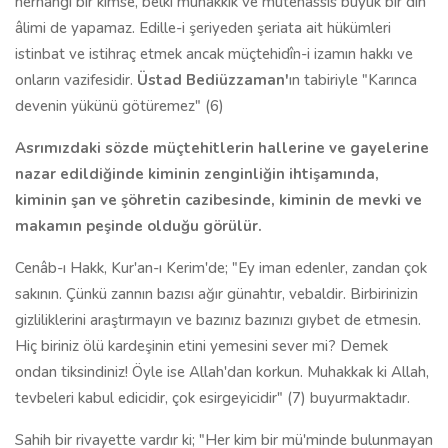
herhangi bir kimse, belki muhakkik ve mütehassıs büyük bir din
âlimi de yapamaz. Edille-i şeriyeden şeriata ait hükümleri
istinbat ve istihraç etmek ancak müçtehidîn-i izamın hakkı ve
onların vazifesidir.
Üstad Bediüzzaman'
ın ta­biriyle "Karınca
devenin yükünü götüremez" (6)
Asrımızdaki sözde müçtehitlerin hallerine ve gayelerine
nazar edildiğin­de kiminin zenginliğin ihtişamında,
kiminin şan ve şöhretin cazibesinde, kiminin de mevki ve
makamın peşinde olduğu görülür.
Cenâb-ı Hakk, Kur'an-ı Kerim'de; "Ey iman edenler, zandan çok
sakının. Çünkü zannın ba­zısı ağır günahtır, vebaldir. Birbirinizin
gizliliklerini araştır­mayın ve bazınız bazınızı gıybet de etmesin.
Hiç biriniz ölü kardeşinin etini yemesini sever mi? Demek
ondan tiksindiniz! Öyle ise Allah'dan korkun. Muhakkak ki Allah,
tevbeleri kabul edicidir, çok esirgeyicidir" (7) buyurmaktadır.
Sahih bir rivayette vardır ki; "Her kim bir mü'minde bulunmayan