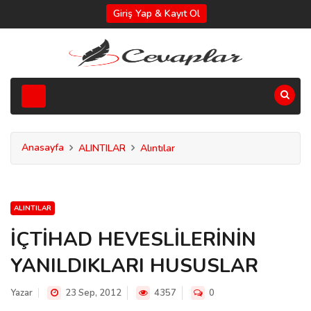
Giriş Yap & Kayıt Ol
Anasayfa
ALINTILAR
Alıntılar
ALINTILAR
İÇTİHAD HEVESLİLERİNİN
YANILDIKLARI HUSUSLAR
Yazar
23 Sep, 2012
4357
0