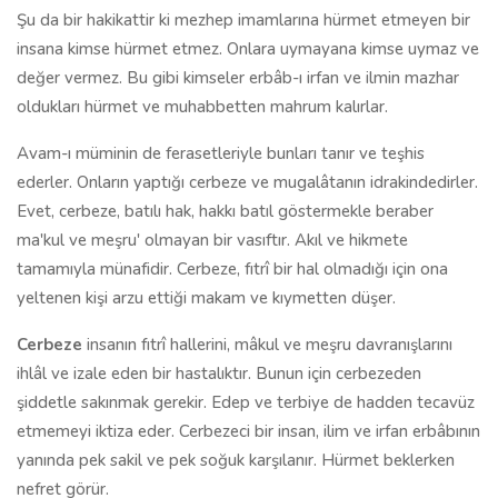
Şu da bir hakikattir ki mezhep imamlarına hürmet etmeyen bir
insana kimse hürmet etmez. Onlara uymayana kimse uymaz ve
değer vermez. Bu gibi kimseler erbâb-ı irfan ve ilmin mazhar
oldukları hürmet ve muhabbet­ten mahrum kalırlar.
Avam-ı müminin de ferasetleriyle bunları tanır ve teşhis
ederler. Onların yaptığı cerbeze ve mugalâtanın idrakindedirler.
Evet, cerbeze, batılı hak, hakkı batıl göstermekle beraber
ma'kul ve meşru' olmayan bir vasıftır. Akıl ve hikmete
tamamıyla münafidir. Cerbeze, fıtrî bir hal olmadığı için ona
yeltenen kişi arzu ettiği makam ve kıymetten düşer.
Cerbeze
insanın fıtrî hallerini, mâkul ve meşru davranışlarını
ihlâl ve izale eden bir hastalıktır. Bunun için cerbezeden
şiddetle sakınmak gerekir. Edep ve terbiye de hadden tecavüz
etmemeyi iktiza eder. Cerbezeci bir insan, ilim ve irfan erbâbının
yanında pek sakil ve pek soğuk karşılanır. Hürmet beklerken
nefret görür.