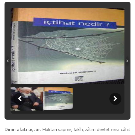
Dinin afatı üçtür
: Haktan sapmış fakîh, zâlim devlet reisi, câhil