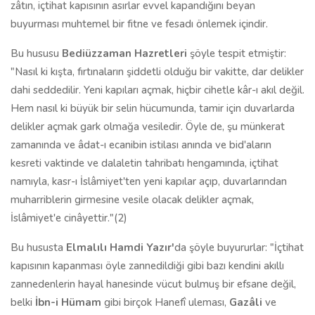
zâtın, içtihat kapısının asırlar evvel kapandığını beyan
buyurması muhtemel bir fitne ve fesadı önlemek içindir.
Bu hususu
Bediüzzaman Hazretleri
şöyle tespit etmiştir:
"Nasıl ki kışta, fırtınaların şiddetli olduğu bir vakitte, dar delikler
dahi seddedilir. Yeni ka­pıları açmak, hiçbir cihetle kâr-ı akıl değil.
Hem nasıl ki büyük bir selin hü­cumunda, tamir için duvarlarda
delikler açmak gark olmağa vesiledir. Öyle de, şu münkerat
zamanında ve âdat-ı ecanibin istilası anında ve bid'aların
kesreti vaktinde ve dalaletin tahribatı hengamında, içtihat
namıyla, kasr-ı İslâmiyet'ten yeni kapılar açıp, duvarlarından
muharriblerin girmesine ve­sile olacak delikler açmak,
İslâmiyet'e cinâyettir."(2)
Bu hususta
Elmalılı Hamdi Yazır'
da şöyle buyururlar: "İçtihat
kapısının kapanması öyle zannedildiği gibi bazı kendini akıllı
zannedenlerin hayal hanesinde vücut bulmuş bir efsane değil,
belki
İbn-i Hümam
gibi birçok Hanefî uleması,
Gazâli
ve