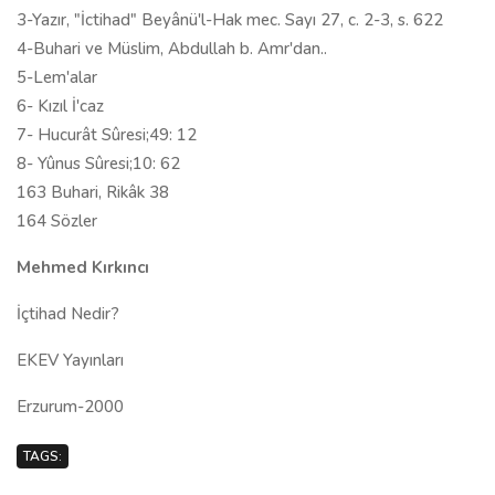
3-Yazır, "İctihad" Beyânü'l-Hak mec. Sayı 27, c. 2-3, s. 622
4-Buhari ve Müslim, Abdullah b. Amr'dan..
5-Lem'alar
6- Kızıl İ'caz
7- Hucurât Sûresi;49: 12
8- Yûnus Sûresi;10: 62
163 Buhari, Rikâk 38
164 Sözler
Mehmed Kırkıncı
İçtihad Nedir?
EKEV Yayınları
Erzurum-2000
TAGS: