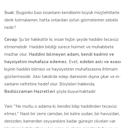
Sual
: Bugünkü bazı insanların kendilerini büyük müçtehitlerle
denk tutmalarının, hatta onlardan üstün görmelerinin sebebi
nedir?
Cevap
: Şu bir hakikattir ki; insan hiçbir şeyde haddini tecavüz
etme­melidir. Haddini bildiği sürece hürmet ve muhabbete
mazhar olur.
Had­dini bilmeyen adam, kendi kadrini ve
haysiyetini muhafaza edemez.
Evet,
edebin aslı ve esası
kişinin haddini bilmesi ve haysiyetinin muhafazasına ihtimam
göstermesidir. Aksi takdirde edep dairesinin dışına çıkar ve in­
sanların nefretine hedef olur. Böyleleri hakkında,
Bediüzzaman Hazretleri
şöyle buyurmaktadır:
Yani: "Ne mutlu o adama ki, kendini bilip haddinden tecavüz
etmez." Nasıl bir zerre camdan, bir katre sudan, bir havuzdan,
denizden, kamerden seyyarelere kadar güneşin cilveleri var.