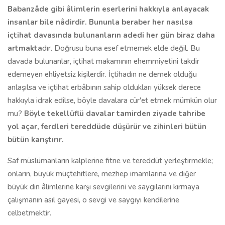
Babanzâde gibi âlimlerin eserlerini hakkıyla anlayacak
insanlar bile nâdirdir. Bununla beraber her nasılsa
içtihat davasında bulunanların adedi her gün biraz daha
artmakta
dır. Doğrusu buna esef etmemek elde değil. Bu
davada bulunanlar, içtihat makamının ehemmiyetini takdir
edemeyen eh­liyetsiz kişilerdir. İçtihadın ne demek olduğu
anlaşılsa ve içtihat erbâbının sahip oldukları yüksek derece
hakkıyla idrak edilse, böyle davalara cür'et etmek mümkün olur
mu?
Böyle tekellüflü davalar tamirden ziyade tahribe
yol açar, ferdleri tered­düde düşürür ve zihinleri bütün
bütün karıştırır.
Saf müslümanların kalplerine fitne ve tereddüt yerleştirmekle;
onların, büyük müçtehitlere, mezhep imamlarına ve diğer
büyük din âlimlerine kar­şı sevgilerini ve saygılarını kırmaya
çalışmanın asıl gayesi, o sevgi ve say­gıyı kendilerine
celbetmektir.