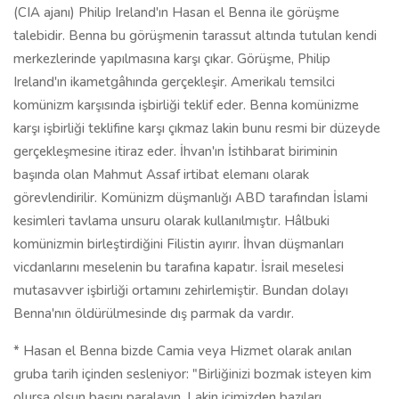
(CIA ajanı) Philip Ireland'ın Hasan el Benna ile görüşme
talebidir. Benna bu görüşmenin tarassut altında tutulan kendi
merkezlerinde yapılmasına karşı çıkar. Görüşme, Philip
Ireland'ın ikametgâhında gerçekleşir. Amerikalı temsilci
komünizm karşısında işbirliği teklif eder. Benna komünizme
karşı işbirliği teklifine karşı çıkmaz lakin bunu resmi bir düzeyde
gerçekleşmesine itiraz eder. İhvan'ın İstihbarat biriminin
başında olan Mahmut Assaf irtibat elemanı olarak
görevlendirilir. Komünizm düşmanlığı ABD tarafından İslami
kesimleri tavlama unsuru olarak kullanılmıştır. Hâlbuki
komünizmin birleştirdiğini Filistin ayırır. İhvan düşmanları
vicdanlarını meselenin bu tarafına kapatır. İsrail meselesi
mutasavver işbirliği ortamını zehirlemiştir. Bundan dolayı
Benna'nın öldürülmesinde dış parmak da vardır.
* Hasan el Benna bizde Camia veya Hizmet olarak anılan
gruba tarih içinden sesleniyor: "Birliğinizi bozmak isteyen kim
olursa olsun başını paralayın. Lakin içimizden bazıları