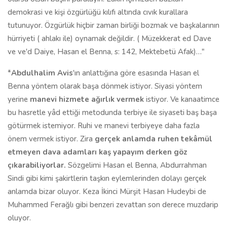
demokrasi ve kişi özgürlüğü kılıfı altında cıvık kurallara
tutunuyor. Özgürlük hiçbir zaman birliği bozmak ve başkalarının
hürriyeti ( ahlakı ile) oynamak değildir. ( Müzekkerat ed Dave
ve ve'd Daiye, Hasan el Benna, s: 142, Mektebetü Afak)…"
*
Abdulhalim Avis
'ın anlattığına göre esasında Hasan el
Benna yöntem olarak başa dönmek istiyor. Siyasi yöntem
yerine
manevi hizmete ağırlık vermek
istiyor. Ve kanaatimce
bu hasretle yâd ettiği metodunda terbiye ile siyaseti baş başa
götürmek istemiyor. Ruhi ve manevi terbiyeye daha fazla
önem vermek istiyor. Zira
gerçek anlamda ruhen tekâmül
etmeyen dava adamları kaş yapayım derken göz
çıkarabiliyorlar.
Sözgelimi Hasan el Benna, Abdurrahman
Sindi gibi kimi şakirtlerin taşkın eylemlerinden dolayı gerçek
anlamda bizar oluyor. Keza İkinci Mürşit Hasan Hudeybi de
Muhammed Ferağlı gibi benzeri zevattan son derece muzdarip
oluyor.