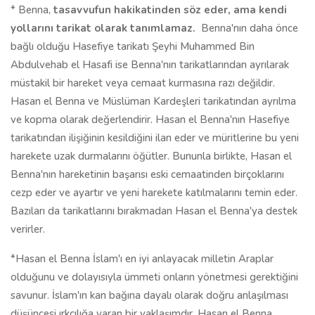
* Benna,
tasavvufun hakikatinden söz eder, ama kendi
yollarını tarikat olarak tanımlamaz.
Benna'nın daha önce
bağlı olduğu Hasefiye tarikatı Şeyhi Muhammed Bin
Abdulvehab el Hasafi ise Benna'nın tarikatlarından ayrılarak
müstakil bir hareket veya cemaat kurmasına razı değildir.
Hasan el Benna ve Müslüman Kardeşleri tarikatından ayrılma
ve kopma olarak değerlendirir. Hasan el Benna'nın Hasefiye
tarikatından ilişiğinin kesildiğini ilan eder ve müritlerine bu yeni
harekete uzak durmalarını öğütler. Bununla birlikte, Hasan el
Benna'nın hareketinin başarısı eski cemaatinden birçoklarını
cezp eder ve ayartır ve yeni harekete katılmalarını temin eder.
Bazıları da tarikatlarını bırakmadan Hasan el Benna'ya destek
verirler.
*Hasan el Benna İslam'ı en iyi anlayacak milletin Araplar
olduğunu ve dolayısıyla ümmeti onların yönetmesi gerektiğini
savunur. İslam'ın kan bağına dayalı olarak doğru anlaşılması
düşüncesi ırkçılığa varan bir yaklaşımdır. Hasan el Benna