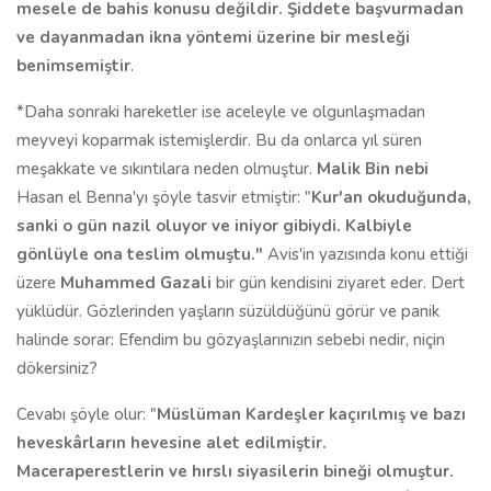
mesele de bahis konusu değildir. Şiddete başvurmadan
ve dayanmadan ikna yöntemi üzerine bir mesleği
benimsemiştir
.
*Daha sonraki hareketler ise aceleyle ve olgunlaşmadan
meyveyi koparmak istemişlerdir. Bu da onlarca yıl süren
meşakkate ve sıkıntılara neden olmuştur.
Malik Bin nebi
Hasan el Benna'yı şöyle tasvir etmiştir: "
Kur'an okuduğunda,
sanki o gün nazil oluyor ve iniyor gibiydi. Kalbiyle
gönlüyle ona teslim olmuştu."
Avis'in yazısında konu ettiği
üzere
Muhammed Gazali
bir gün kendisini ziyaret eder. Dert
yüklüdür. Gözlerinden yaşların süzüldüğünü görür ve panik
halinde sorar: Efendim bu gözyaşlarınızın sebebi nedir, niçin
dökersiniz?
Cevabı şöyle olur: "
Müslüman Kardeşler kaçırılmış ve bazı
heveskârların hevesine alet edilmiştir.
Maceraperestlerin ve hırslı siyasilerin bineği olmuştur.