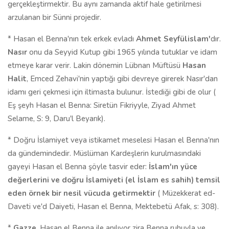
gerçekleştirmektir. Bu aynı zamanda aktif hale getirilmesi
arzulanan bir Sünni projedir.
* Hasan el Benna'nın tek erkek evladı
Ahmet Seyfülislam'
dır.
Nasır
onu da Seyyid Kutup gibi 1965 yılında tutuklar ve idam
etmeye karar verir. Lakin dönemin Lübnan Müftüsü
Hasan
Halit
, Emced Zehavi'nin yaptığı gibi devreye girerek Nasır'dan
idamı geri çekmesi için iltimasta bulunur. İstediği gibi de olur (
Eş şeyh Hasan el Benna: Siretün Fikriyyle, Ziyad Ahmet
Selame, S: 9, Daru'l Beyarık).
* Doğru İslamiyet veya istikamet meselesi Hasan el Benna'nın
da gündemindedir. Müslüman Kardeşlerin kurulmasındaki
gayeyi Hasan el Benna şöyle tasvir eder:
İslam'ın yüce
değerlerini ve doğru İslamiyeti (el İslam es sahih) temsil
eden örnek bir nesil vücuda getirmektir
( Müzekkerat ed-
Daveti ve'd Daiyeti, Hasan el Benna, Mektebetü Afak, s: 308).
*
Gazze
, Hasan el Benna ile anılıyor zira Benna ruhuyla ve