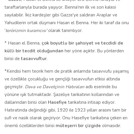
taraftarlarıyla burada yaşıyor. Benna'nın ilk ve son kalesi
sayılabilir. İkiz kardeşler gibi Gazze'ye saldıran Araplar ve
Yahudilerin ortak düşmanı Hasan el Benna. Her iki taraf da onu
'
terörizmin kuramcısı'
olarak tanımlıyor.
* Hasan el Benna,
çok boyutlu bir şahsiyet ve tecdidi de
külli bir tecdit olduğundan
her yöne açıktır. Bu yönlerden
birisi de
tasavvuftur
.
*Kendisi hem teorik hem de pratik anlamda tasavvufu yaşamış
ve özellikle çocukluğu ve gençliği tasavvufun etkisi altında
geçmiştir.
Dava ve Davetçinin Hatıraları
adlı eserinde bu
yönüne ışık tutmaktadır. Şazeliye tarikatının kollarından ve
dallarından birisi olan
Hasefiye
tarikatına intisap ediyor.
Hatıratında değindiği gibi, 1920 ile 1923 yılları arasını tam bir
sufi ve nasik olarak geçiriyor. Onu Hasefiye tarikatına çeken en
önemli özelliklerden birisi
müteşerri bir çizgide
olmasıdır.