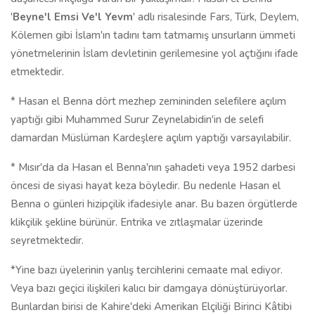
'
Beyne'l Emsi Ve'l Yevm
' adlı risalesinde Fars, Türk, Deylem,
Kölemen gibi İslam'ın tadını tam tatmamış unsurların ümmeti
yönetmelerinin İslam devletinin gerilemesine yol açtığını ifade
etmektedir.
* Hasan el Benna dört mezhep zemininden selefilere açılım
yaptığı gibi Muhammed Surur Zeynelabidin'in de selefi
damardan Müslüman Kardeşlere açılım yaptığı varsayılabilir.
* Mısır'da da Hasan el Benna'nın şahadeti veya 1952 darbesi
öncesi de siyasi hayat keza böyledir. Bu nedenle Hasan el
Benna o günleri hizipçilik ifadesiyle anar. Bu bazen örgütlerde
klikçilik şekline bürünür. Entrika ve zıtlaşmalar üzerinde
seyretmektedir.
*Yine bazı üyelerinin yanlış tercihlerini cemaate mal ediyor.
Veya bazı geçici ilişkileri kalıcı bir damgaya dönüştürüyorlar.
Bunlardan birisi de Kahire'deki Amerikan Elçiliği Birinci Kâtibi