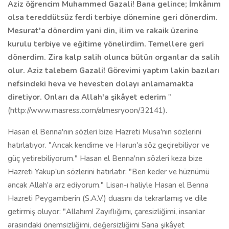
Aziz öğrencim Muhammed Gazali! Bana gelince; İmkânım
olsa tereddütsüz ferdi terbiye dönemine geri dönerdim.
Mesurat'a dönerdim yani din, ilim ve rakaik üzerine
kurulu terbiye ve eğitime yönelirdim. Temellere geri
dönerdim. Zira kalp salih olunca bütün organlar da salih
olur. Aziz talebem Gazali! Görevimi yaptım lakin bazıları
nefsindeki heva ve hevesten dolayı anlamamakta
diretiyor. Onları da Allah'a şikâyet ederim
"
(http://www.masress.com/almesryoon/32141).
Hasan el Benna'nın sözleri bize Hazreti Musa'nın sözlerini
hatırlatıyor. "Ancak kendime ve Harun'a söz geçirebiliyor ve
güç yetirebiliyorum." Hasan el Benna'nın sözleri keza bize
Hazreti Yakup'un sözlerini hatırlatır: "Ben keder ve hüznümü
ancak Allah'a arz ediyorum." Lisan-ı haliyle Hasan el Benna
Hazreti Peygamberin (S.A.V.) duasını da tekrarlamış ve dile
getirmiş oluyor: "Allahım! Zayıflığımı, çaresizliğimi, insanlar
arasındaki önemsizliğimi, değersizliğimi Sana şikâyet