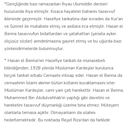
*Gençliğinde bazı ramazanları İhyau Ulumiddin dersleri
huzurunda ihya etmiştir. Kısaca hayatının baharını tasavvuf
ikliminde geçirmiştir. Hasefiye tarikatına dair evradını da Kur'an
ve Sünnet ile mukabele etmiş ve asıllara irca etmiştir. Hasan el
Benna tasavvufun bidatlardan ve şatahattan (şeriata aykırı
ölçüsüz sözler) arındırılmasına gayret etmiş ve bu uğurda bazı
yönlendirmelerde bulunmuştur.
* Hasan el Benna'nın Hasefiye tarikatı ile münasebeti
bilindiğinden, 1928 yılında Müslüman Kardeşler kurulunca
birçok tarikat erbabı Cemaate intisap eder. Hasan el Benna da
cemaatinin İslami akımın bütün kollarını kucaklamasını ister.
Müslüman Kardeşler, cami yani çatı harekettir. Hasan el Benna,
Muhammed Bin Abdulvehhab'ın yaptığı gibi davetini ve
hareketini tasavvuf düşmanlığı üzerine bina etmez. Müteşerri
olanlarla temasa açıktır. Olmayanların da ıslahını
hedeflemektedir. Bu noktada Reşid Rıza'dan da farklıdır.