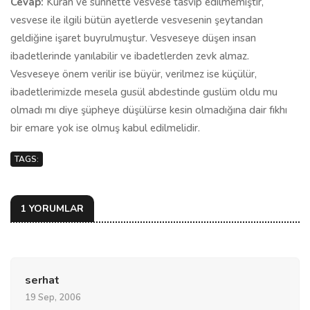
Cevap:
Kuran ve sünnette vesvese tasvip edilmemiştir,
vesvese ile ilgili bütün ayetlerde vesvesenin şeytandan
geldiğine işaret buyrulmuştur. Vesveseye düşen insan
ibadetlerinde yanılabilir ve ibadetlerden zevk almaz.
Vesveseye önem verilir ise büyür, verilmez ise küçülür,
ibadetlerimizde mesela gusül abdestinde guslüm oldu mu
olmadı mı diye şüpheye düşülürse kesin olmadığına dair fıkhı
bir emare yok ise olmuş kabul edilmelidir.
TAGS:
1 YORUMLAR
serhat
19 Sep, 2006