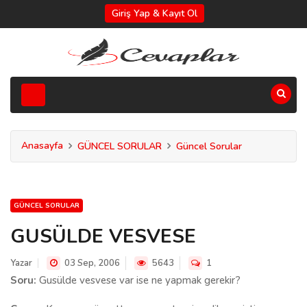
Giriş Yap & Kayıt Ol
Anasayfa
GÜNCEL SORULAR
Güncel Sorular
GÜNCEL SORULAR
GUSÜLDE VESVESE
Yazar
03 Sep, 2006
5643
1
Soru:
Gusülde vesvese var ise ne yapmak gerekir?