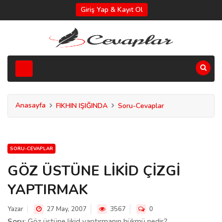
Giriş Yap & Kayıt Ol
Anasayfa
FIKHIN IŞIĞINDA
Soru-Cevaplar
SORU-CEVAPLAR
GÖZ ÜSTÜNE LİKİD ÇİZGİ
YAPTIRMAK
Yazar
27 May, 2007
3567
0
Soru
: Göz üstüne likid yaptırmanın hükmü nedir?