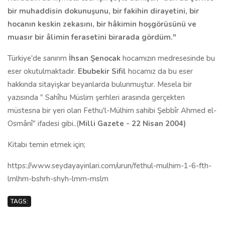
bir muhaddisin dokunuşunu, bir fakihin dirayetini, bir
hocanın keskin zekasını, bir hâkimin hoşgörüsünü ve
muasır bir âlimin ferasetini birarada gördüm."
Türkiye'de sanırım
İhsan Şenocak
hocamızın medresesinde bu
eser okutulmaktadır.
Ebubekir Sifil
hocamız da bu eser
hakkında sitayişkar beyanlarda bulunmuştur. Mesela bir
yazısında " Sahîhu Müslim şerhleri arasında gerçekten
müstesna bir yeri olan Fethu'l-Mülhim sahibi Şebbîr Ahmed el-
Osmânî" ifadesi gibi..(
Milli Gazete - 22 Nisan 2004
)
Kitabı temin etmek için;
https://www.seydayayinlari.com/urun/fethul-mulhim-1-6-fth-
lmlhm-bshrh-shyh-lmm-mslm
TAGS: