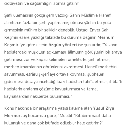
ciddiyetini ve sağlamlığını sorma gitsin!"
Şafii ulemasının çokça şerh yazdığı Sahih Müslim'e Hanefi
alimlerce fazla bir şerh yapılmamış olması şârihin bu yola
girmesinin mühim bir saikidir denebilir. Üstadı Enver Şah
Keşmiri esere yazdığı takrizde bu duruma değinir.
Merhum
Keşmiri'
ye göre eserin
özgün yönleri
ise şunlardır; "Yazarın
hadislerdeki müşkilleri açıklaması, âlimlerin görüşlerini bir araya
getirmesi, zor ve kapalı kelimeleri örneklerle şerh etmesi,
mezhep imamlarının görüşlerini zikretmesi, Hanefî mezhebini
savunması, esrâru'ş-şerî'ayı ortaya koyması, şüpheleri
gidermesi, detaylı incelediği bazı hadisleri tahrîc etmesi, ihtilaflı
hadislerin aralarını çözüme kavuşturması ve temel
kaynaklardan nakillerde bulunması.."
Konu hakkında bir araştırma yazısı kaleme alan
Yusuf Ziya
Mermertaş
hocamıza göre; "Müellif "Kitabımı nasıl daha
kullanışlı ve daha çok istifade edilebilir hale getirim?"