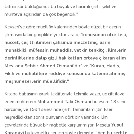
tatminkâr bulduğumuz bu büyük ve hacimli şerhi şekil ve
muhteva açısından da çok beğendik."
Kevseri'ye göre müellifin kaleminden böyle güzel bir eserin
çıkmasında bir gariplikte yoktur zira o; "
konusunun otoritesi,
hüccet, çeşitli ilimleri şahsında meczetmiş, asrın
muhakkiki, müfessir, muhaddis, yetkin tenkitçi, ilimlerin
derinliklerine dalıp gizli hakikatları ortaya çıkaran alim
Mevlana Şebbir Ahmed Osmani'dir
" ve "
Kuran, Hadis,
Fıkıh ve muhaliflere reddiye konusunda kaleme alınmış
meşhur eserlerin müellifidir."
Kitaba babasının ısrarlı teklifleriyle tekmile yazıp, üç cilt ilave
eden muhterem
Muhammed Taki Osmani
bu esere 18 sene
harcamış ve 1994 senesinde şerhi tamamlamıştır. Eser
neşredildikten sonra dünyanın dört bir yanındaki ilim
çevrelerinde büyük bir rağbetle karşılanmıştır. Mesela
Yusuf
Karadavi
bu kıymetli eser için şöyle demiştir;
"ben bu şerhte