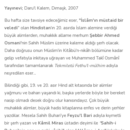
Yayınevi;
Daru'l Kalem, Dımaşk, 2007
Bu hafta size tavsiye edeceğimiz eser,
"
İslâm'ın müstaid bir
veledi
" olan
Hindistan
'ın 20. asırda İslam alemine verdiği
büyük alimlerden, muhakkik allame merhum
Şebbir Ahmed
Osmani'
nin Sahih Müslim üzerine kaleme aldığı şerh olacak.
Daha doğrusu onun Müslim'in Kitâbü'n-nikâh bölümüne kadar
gelip vefatıyla inkitaya uğrayan ve Muhammed Takî Osmânî
tarafından tamamlanarak
Tekmiletü Fethu'l
-
mülhim
adıyla
neşredilen eser...
Bilindiği gibi, 19. ve 20. asır Hind alt kıtasında bir alimler
yağmuru ve baharı yaşandı ki, başka yerlerde böyle bir bereket
nasip olmadı desek doğru olur kanısındayız. Çok büyük
muhakkik alimler, büyük hadis kitaplarına enfes ve derin şerhler
yazdılar. Mesela Sahih Buhari'ye
Feyzu'l Bari
adıyla kıymetli
bir şerh yazan ve
Kâmil Miras
üstadın deyimi ile
"
Sahih-i