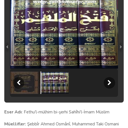
Eser Adı
: Fethu'l-mülhim bi-şerhi Sahîhi'l-İmam Müslim
Müellifler:
Şebbîr Ahmed Osmânî, Muhammed Taki Osmani