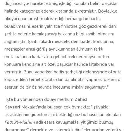
düşüncesiyle hareket etmiş, işlediği konuları belirli başlıklar
halinde kategorize ederek kitabında zikretmiştir. Böylelikle
okuyucunun araştırmak istediği herhangi bir hadisi
bulabilmesini, eserin yalnızca fihristine göz gezdirerek dahi
şerhte nelerle karşılaşacağı hakkında bilgi sahibi olmasını
sağlamıştır. Şarih, itikadi meselelerden ibadet konularına,
mezhepler arası görüş ayrılıklarından âlimlerin farklı
mütalaalarına kadar akla gelebilecek neredeyse bütün
konulara kendisine ait özel başlıklar halinde kitabında yer
vermiştir. Bunu yaparken hadis şerhçiliği geleneğinde otorite
kabul edilen temel kitaplardan da alıntılar yaparak, bizlere o
eserleri de bir öz halinde inceleme imkânı sağlamıştır."
İşte bu yönlerinden dolayı merhum
Zahid
Kevseri
Makalat'ında bu eseri çok övmekte; "iştiyakla
eksikliklerinin giderilmesini beklediğimiz bu hususları ele alan
Fethü'l-Mülhim
adlı esere kavuşmakla, yitiğimizi bulmuş
durumdayız" demekte ve eklemektedir; "Her açıdan yeterli ve