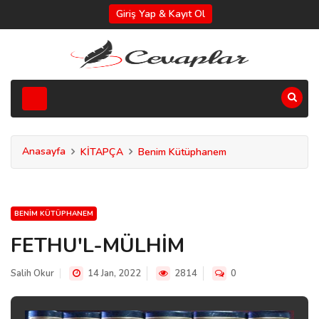
Giriş Yap & Kayıt Ol
Anasayfa
KİTAPÇA
Benim Kütüphanem
BENIM KÜTÜPHANEM
FETHU'L-MÜLHİM
Salih Okur
14 Jan, 2022
2814
0