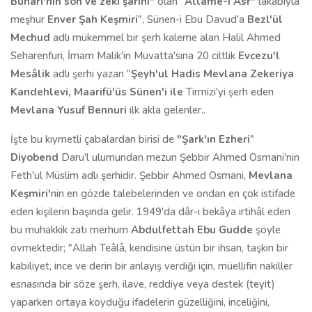
Buhari'nin
son ve zeki şârihi
"
olan "
Allâme-i Asr"
lakabıyla
meşhur
Enver Şah Keşmiri
", Sünen-i Ebu Davud'a
Bezl'ül
Mechud
adlı mükemmel bir şerh kaleme alan Halil Ahmed
Seharenfuri, İmam Malik'in Muvatta'sına 20 ciltlik
Evcezu'l
Mesâlik
adlı şerhi yazan "
Şeyh'ul Hadis Mevlana Zekeriya
Kandehlevi, Maarifü'üs Sünen'i ile
Tirmizi'yi şerh eden
Mevlana Yusuf Bennuri
ilk akla gelenler..
İşte bu kıymetli çabalardan birisi de
"Şark'ın Ezheri
"
Diyobend
Daru'l ulumundan mezun Şebbir Ahmed Osmani'nin
Feth'ul Müslim adlı şerhidir. Şebbir Ahmed Osmani,
Mevlana
Keşmiri'
nin en gözde talebelerinden ve ondan en çok istifade
eden kişilerin başında gelir. 1949'da dâr-ı bekâya irtihâl eden
bu muhakkik zatı merhum
Abdulfettah Ebu Gudde
şöyle
övmektedir; "Allah Teâlâ, kendisine üstün bir ihsan, taşkın bir
kabiliyet, ince ve derin bir anlayış verdiği için, müellifin nakiller
esnasında bir söze şerh, ilave, reddiye veya destek (teyit)
yaparken ortaya koyduğu ifadelerin güzelliğini, inceliğini,