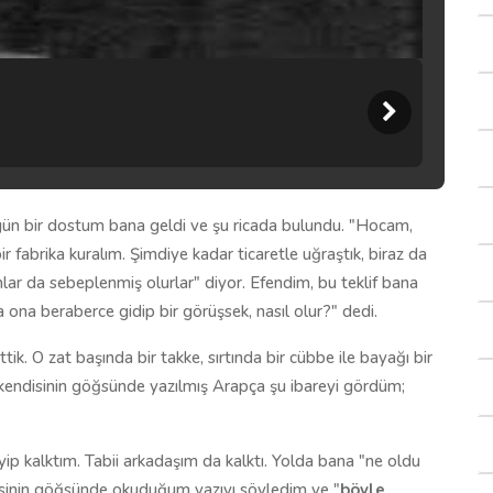
 gün bir dostum bana geldi ve şu ricada bulundu. "Hocam,
ir fabrika kuralım. Şimdiye kadar ticaretle uğraştık, biraz da
nlar da sebeplenmiş olurlar" diyor. Efendim, bu teklif bana
ona beraberce gidip bir görüşsek, nasıl olur?" dedi.
ttik. O zat başında bir takke, sırtında bir cübbe ile bayağı bir
kendisinin göğsünde yazılmış Arapça şu ibareyi gördüm;
p kalktım. Tabii arkadaşım da kalktı. Yolda bana "ne oldu
disinin göğsünde okuduğum yazıyı söyledim ve "
böyle