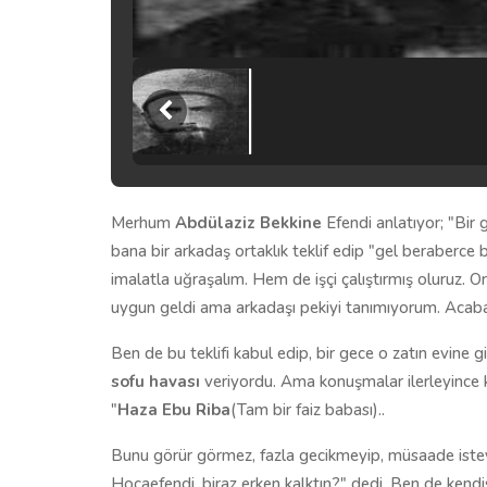
Merhum
Abdülaziz Bekkine
Efendi anlatıyor; "Bir
bana bir arkadaş ortaklık teklif edip "gel beraberce b
imalatla uğraşalım. Hem de işçi çalıştırmış oluruz. O
uygun geldi ama arkadaşı pekiyi tanımıyorum. Acaba 
Ben de bu teklifi kabul edip, bir gece o zatın evine gi
sofu havası
veriyordu. Ama konuşmalar ilerleyince 
"
Haza Ebu Riba
(Tam bir faiz babası)..
Bunu görür görmez, fazla gecikmeyip, müsaade isteyi
Hocaefendi, biraz erken kalktın?" dedi. Ben de ken