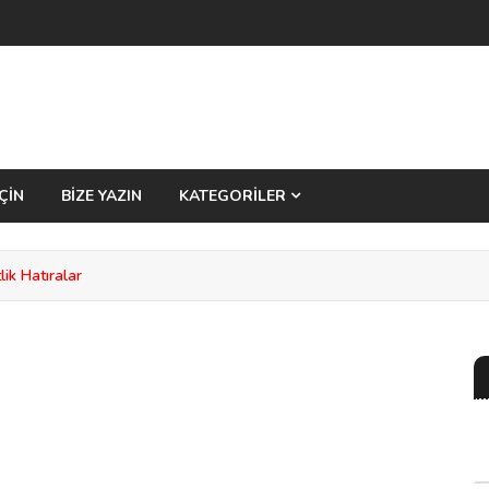
ÇİN
BİZE YAZIN
KATEGORİLER
ik Hatıralar