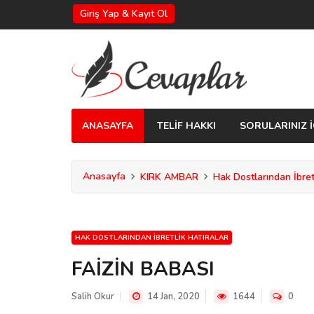
Giriş Yap & Kayıt Ol
ANASAYFA
TELİF HAKKI
SORULARINIZ İ
Anasayfa
KIRK AMBAR
Hak Dostlarından İbretl
HAK DOSTLARINDAN İBRETLIK HATIRALAR
FAİZİN BABASI
Salih Okur
14 Jan, 2020
1644
0