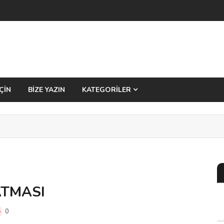
ÇİN
BİZE YAZIN
KATEGORİLER
ATMASI
0