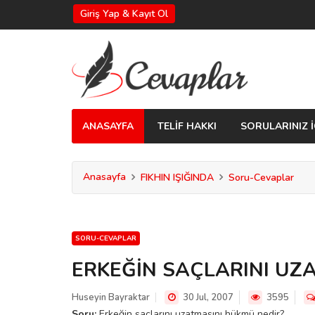
Giriş Yap & Kayıt Ol
ANASAYFA
TELİF HAKKI
SORULARINIZ İ
Anasayfa
FIKHIN IŞIĞINDA
Soru-Cevaplar
SORU-CEVAPLAR
ERKEĞİN SAÇLARINI UZ
Huseyin Bayraktar
30 Jul, 2007
3595
Soru:
Erkeğin saçlarını uzatmasını hükmü nedir?