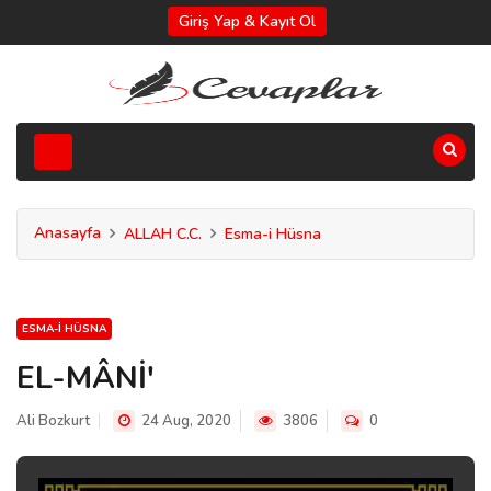
Giriş Yap & Kayıt Ol
Anasayfa
ALLAH C.C.
Esma-i Hüsna
ESMA-I HÜSNA
EL-MÂNİ'
Ali Bozkurt
24 Aug, 2020
3806
0