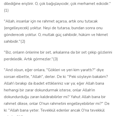
dilediğine eriştirir. O, çok bağışlayıcıdır, çok merhamet edicidir."
(1)
"Allah, insanlar için ne rahmet açarsa, artık onu tutacak
(engelleyecek) yoktur. Neyi de tutarsa, bundan sonra onu
gönderecek yoktur. O, mutlak güç sahibidir, hüküm ve hikmet
sahibidir."(2)
"Biz, onların önlerine bir set, arkalarına da bir set çekip gözlerini
perdeledik. Artık görmezler."(3)
"And olsun, eğer onlara, "Gökleri ve yeri kim yarattı?" diye
sorsan elbette, "Allah", derler. De ki: "Peki söyleyin bakalım?
Allah'ı bırakıp da ibadet ettikleriniz var ya; eğer Allah bana
herhangi bir zarar dokundurmak isterse, onlar Allah'ın
dokundurduğu zararı kaldırabilirler mi? Yahut Allah bana bir
rahmet dilese, onlar O'nun rahmetini engelleyebilirler mi?" De
ki: "Allah bana yeter. Tevekkül edenler ancak O'na tevekkül