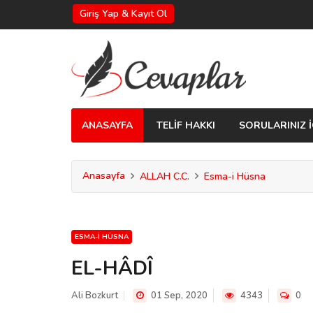
Giriş Yap & Kayıt Ol
ANASAYFA
TELİF HAKKI
SORULARINIZ İ
Anasayfa
ALLAH C.C.
Esma-i Hüsna
ESMA-I HÜSNA
EL-HÂDÎ
Ali Bozkurt
01 Sep, 2020
4343
0