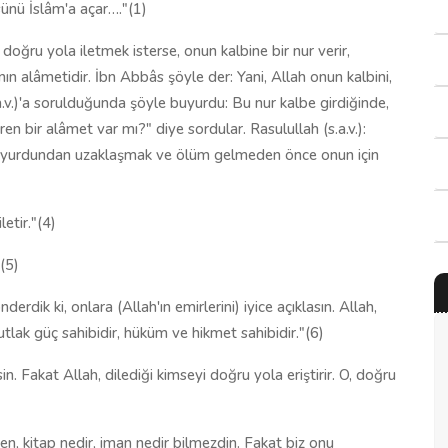
sünü İslâm'a açar…."(1)
doğru yola ilet­mek isterse, onun kalbine bir nur verir,
nın alâmetidir. İbn Abbâs şöyle der: Yani, Allah onun kal­bini,
a.v.)'a sorul­duğunda şöyle buyurdu: Bu nur kalbe girdiğinde,
n bir alâmet var mı?" diye sordular. Rasulul­lah (s.a.v.):
 yurdundan uzaklaşmak ve ölüm gelmeden önce onun için
etir."(4)
(5)
rdik ki, onlara (Allah'ın emirlerini) iyice açıklasın. Allah,
 mutlak güç sahibidir, hüküm ve hikmet sahibidir."(6)
. Fakat Allah, dilediği kimseyi doğru yola eriştirir. O, doğru
en, kitap nedir, iman nedir bilmezdin. Fakat biz onu