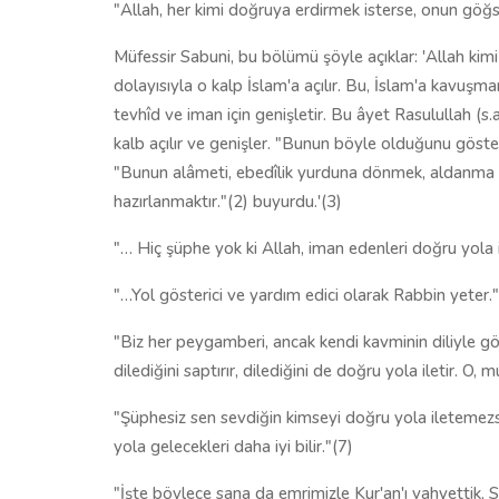
"Allah, her kimi doğruya erdirmek isterse, onun göğ
Müfessir Sabuni, bu bölümü şöyle açıklar: 'Allah kimi 
dolayısıyla o kalp İslam'a açılır. Bu, İslam'a kavuşma
tevhîd ve iman için genişletir. Bu âyet Rasulullah (s.
kalb açılır ve genişler. "Bunun böyle olduğunu göstere
"Bunun alâmeti, ebedîlik yurduna dönmek, aldanma
hazırlanmaktır."(2) buyurdu.'(3)
"… Hiç şüphe yok ki Allah, iman edenleri doğru yola il
"…Yol gösterici ve yardım edici olarak Rabbin yeter."
"Biz her peygamberi, ancak kendi kavminin diliyle gönde
dilediğini saptırır, dilediğini de doğru yola iletir. O,
"Şüphesiz sen sevdiğin kimseyi doğru yola iletemezsin
yola gelecekleri daha iyi bilir."(7)
"İşte böylece sana da emrimizle Kur'an'ı vahyettik. S