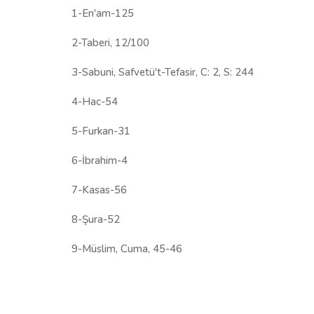
1-En'am-125
2-Taberi, 12/100
3-Sabuni, Safvetü't-Tefasir, C: 2, S: 244
4-Hac-54
5-Furkan-31
6-İbrahim-4
7-Kasas-56
8-Şura-52
9-Müslim, Cuma, 45-46