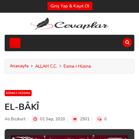
Giriş Yap & Kayıt Ol
Anasayfa
ALLAH C.C.
Esma-i Hüsna
ESMA-I HÜSNA
EL-BÂKÎ
Ali Bozkurt
01 Sep, 2020
2901
0