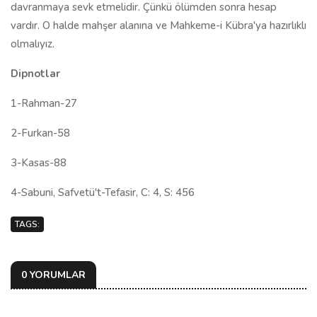
davranmaya sevk etmelidir. Çünkü ölümden sonra hesap
vardır. O halde mahşer alanına ve Mahkeme-i Kübra'ya hazırlıklı
olmalıyız.
Dipnotlar
1-Rahman-27
2-Furkan-58
3-Kasas-88
4-Sabuni, Safvetü't-Tefasir, C: 4, S: 456
TAGS:
0 YORUMLAR