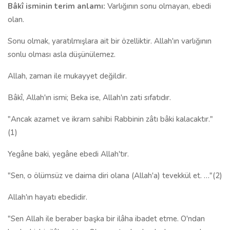
Bâkî isminin terim anlamı:
Varlığının sonu olmayan, ebedi
olan.
Sonu olmak, yaratılmışlara ait bir özelliktir. Allah'ın varlığının
sonlu olması asla düşünülemez.
Allah, zaman ile mukayyet değildir.
Bâkî, Allah'ın ismi; Beka ise, Allah'ın zati sıfatıdır.
"Ancak azamet ve ikram sahibi Rabbinin zâtı bâki kalacaktır."
(1)
Yegâne baki, yegâne ebedi Allah'tır.
"Sen, o ölümsüz ve daima diri olana (Allah'a) tevekkül et. …"(2)
Allah'ın hayatı ebedidir.
"Sen Allah ile beraber başka bir ilâha ibadet etme. O'ndan