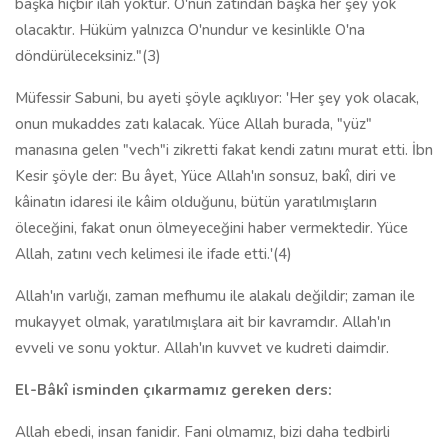
başka hiçbir ilâh yoktur. O'nun zatından başka her şey yok
olacaktır. Hüküm yalnızca O'nundur ve kesinlikle O'na
döndürüleceksiniz."(3)
Müfessir Sabuni, bu ayeti şöyle açıklıyor: 'Her şey yok olacak,
onun mukaddes zatı kalacak. Yüce Allah burada, "yüz"
manasına gelen "vech"i zikretti fakat kendi zatını mu­rat etti. İbn
Kesir şöyle der: Bu âyet, Yüce Allah'ın sonsuz, bakî, diri ve
kâinatın idaresi ile kâim olduğunu, bütün yaratılmışların
öleceğini, fakat onun ölmeyeceğini haber vermektedir. Yüce
Allah, zatını vech kelimesi ile ifade etti.'(4)
Allah'ın varlığı, zaman mefhumu ile alakalı değildir; zaman ile
mukayyet olmak, yaratılmışlara ait bir kavramdır. Allah'ın
evveli ve sonu yoktur. Allah'ın kuvvet ve kudreti daimdir.
El-Bâkî isminden çıkarmamız gereken ders:
Allah ebedi, insan fanidir. Fani olmamız, bizi daha tedbirli