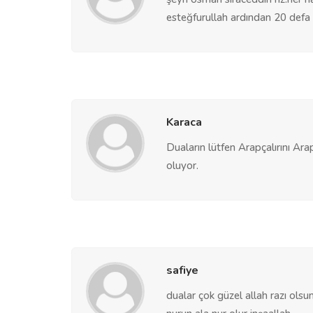
esteğfurullah ardından 20 defa ya
Karaca
Duaların lütfen Arapçalırını Ara
oluyor.
safiye
dualar çok güzel allah razı ols