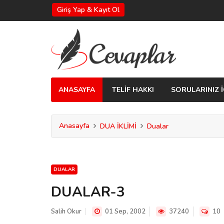
Giriş Yap & Kayıt Ol
ANASAYFA
TELİF HAKKI
SORULARINIZ İ
Anasayfa
DUA İKLİMİ
Dualar
DUALAR
DUALAR-3
Salih Okur
01 Sep, 2002
37240
10