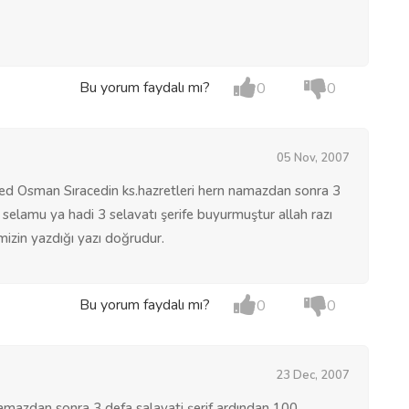
Bu yorum faydalı mı?
0
0
05 Nov, 2007
ed Osman Sıracedin ks.hazretleri hern namazdan sonra 3
 selamu ya hadi 3 selavatı şerife buyurmuştur allah razı
izin yazdığı yazı doğrudur.
Bu yorum faydalı mı?
0
0
23 Dec, 2007
amazdan sonra 3 defa salavati şerif ardından 100