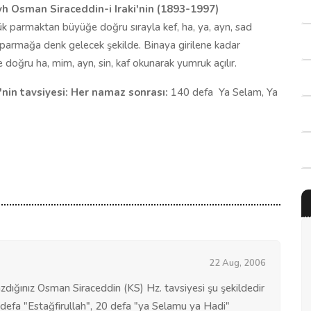
 Osman Siraceddin-i Iraki'nin (1893-1997)
 parmaktan büyüğe doğru sırayla kef, ha, ya, ayn, sad
ir parmağa denk gelecek şekilde. Binaya girilene kadar
ğru ha, mim, ayn, sin, kaf okunarak yumruk açılır.
'nin tavsiyesi: Her namaz sonrası:
140 defa  Ya Selam, Ya
22 Aug, 2006
dığınız Osman Siraceddin (KS) Hz. tavsiyesi şu şekildedir
defa "Estağfirullah", 20 defa "ya Selamu ya Hadi"