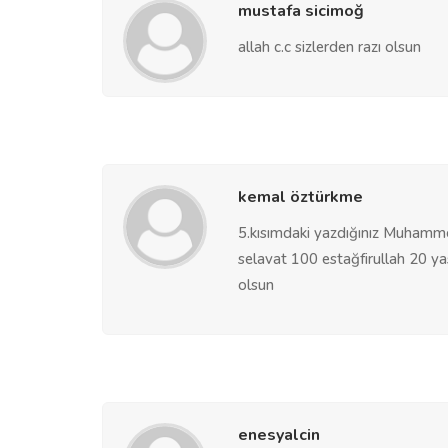
mustafa sicimoğ
allah c.c sizlerden razı olsun
kemal öztürkme
5.kısımdaki yazdığınız Muhamm
selavat 100 estağfirullah 20 ya
olsun
enesyalcin