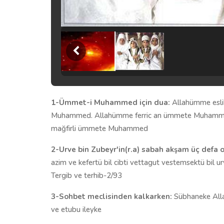
1-Ümmet-i Muhammed için dua:
Allahümme es
Muhammed. Allahümme ferric an ümmete Muham
mağfirli ümmete Muhammed
2-Urve bin Zubeyr'in(r.a) sabah akşam üç defa
azim ve kefertü bil cibti vettagut vestemsektü bil ur
Tergib ve terhib-2/93
3-Sohbet meclisinden kalkarken:
Sübhaneke Alla
ve etubu ileyke