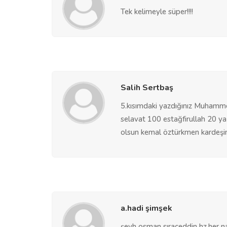
Tek kelimeyle süper!!!!
Salih Sertbaş
5.kısımdaki yazdığınız Muhamm
selavat 100 estağfirullah 20 ya
olsun kemal öztürkmen kardeşim
a.hadi şimşek
şeyh osman sıraceddin hz.her n