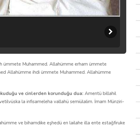
lih ümmete Muhammed. Allahümme erham ümmete
med Allahümme ihdi ümmete Muhammed. Allahümme
 okuduğu ve cinlerden korunduğu dua:
Amentü billahil
vetilvüska la infisameleha vallahü semiülalim. İmam Münziri-
hümme ve bihamdike eşhedü en lailahe illa ente estağfiruke