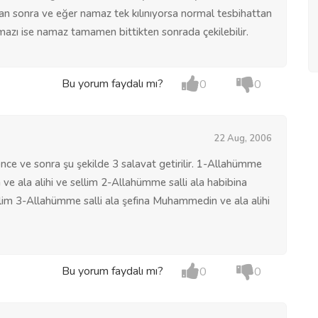
dan sonra ve eğer namaz tek kılınıyorsa normal tesbihattan
azı ise namaz tamamen bittikten sonrada çekilebilir.
Bu yorum faydalı mı?
0
0
22 Aug, 2006
ce ve sonra şu şekilde 3 salavat getirilir. 1-Allahümme
ve ala alihi ve sellim 2-Allahümme salli ala habibina
lim 3-Allahümme salli ala şefina Muhammedin ve ala alihi
Bu yorum faydalı mı?
0
0