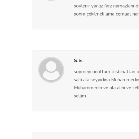
söylenir yanlız farz namazların
sonra çekilmeli ama cemaat nam
S.S
söymeyi unuttum tesbihattan ön
salli ala seyyidina Muhammedin 
Muhammedin ve ala alihi ve sel
sellim