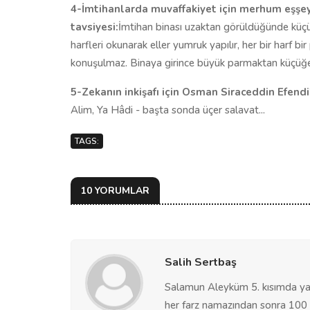
4-İmtihanlarda muvaffakiyet için merhum eşşeyh
tavsiyesi:
İmtihan binası uzaktan görüldüğünde küçük
harfleri okunarak eller yumruk yapılır, her bir harf b
konuşulmaz. Binaya girince büyük parmaktan küçüğe do
5-Zekanın inkişafı için Osman Siraceddin Efendi
Alim, Ya Hâdi - başta sonda üçer salavat...
TAGS:
10 YORUMLAR
Salih Sertbaş
Salamun Aleyküm 5. kısımda yaz
her farz namazından sonra 100 