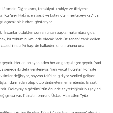
i lâzımdır. Diğer kısmı, terakkiyat-ı ruhiye ve fikriyenin
ur. Kur'an-ı Hakîm, en basit ve kolay olan mertebeyi kat'î ve
şri açacak bir kudreti gösteriyor.
i: İnsanlar öldükten sonra, ruhları başka makamlara gider.
irdek, bir tohum hükmünde olacak "acb-üz zeneb" tabir edilen
 cesed-i insanîyi haşirde halkeder, onun ruhunu ona
an şeydir. Her an cereyan eden her an gerçekleşen şeydir. Yani
z senede iki defa yenileniyor. Yani vücut hücreleri komple
vsimler değişiyor, hayvan taifeleri gidiyor yenileri geliyor.
gelişler, durmadan ölüp ölüp dirilmelerin emareleridir. Bizzat
ir. Dolayısıyla gözümüzün önünde seyrettiğimiz bu şeyleri
değişmesi var. Kâinatın ömrünü Üstad Hazretleri '
'yüz
malûme-i Arziye ile olsa, Küre-i Arz'ın hayata menşe' olduğu