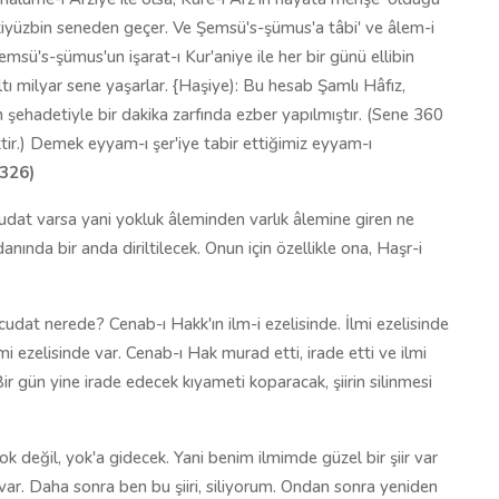
iyüzbin seneden geçer. Ve Şemsü's-şümus'a tâbi' ve âlem-i
ü's-şümus'un işarat-ı Kur'aniye ile her bir günü ellibin
tı milyar sene yaşarlar. {Haşiye): Bu hesab Şamlı Hâfız,
şehadetiyle bir dakika zarfında ezber yapılmıştır. (Sene 360
ir.) Demek eyyam-ı şer'iye tabir ettiğimiz eyyam-ı
 326)
dat varsa yani yokluk âleminden varlık âlemine giren ne
nda bir anda diriltilecek. Onun için özellikle ona, Haşr-i
udat nerede? Cenab-ı Hakk'ın ilm-i ezelisinde. İlmi ezelisinde
 ezelisinde var. Cenab-ı Hak murad etti, irade etti ve ilmi
ir gün yine irade edecek kıyameti koparacak, şiirin silinmesi
 değil, yok'a gidecek. Yani benim ilmimde güzel bir şiir var
. Daha sonra ben bu şiiri, siliyorum. Ondan sonra yeniden