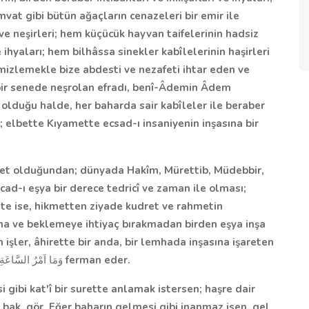
at gibi bütün ağaçların cenazeleri bir emir ile
e neşirleri; hem küçücük hayvan taifelerinin hadsiz
 ihyaları; hem bilhâssa sinekler kabîlelerinin haşirleri
mizlemekle bize abdesti ve nezafeti ihtar eden ve
ir senede neşrolan efradı, benî-Âdemin Âdem
lduğu halde, her baharda sair kabîleler ile beraber
ri; elbette Kıyamette ecsad-ı insaniyenin inşasına bir
ret olduğundan; dünyada Hakîm, Mürettib, Müdebbir,
icad-ı eşya bir derece tedricî ve zaman ile olması;
te ise, hikmetten ziyade kudret ve rahmetin
a ve beklemeye ihtiyaç bırakmadan birden eşya inşa
 işler, âhirette bir anda, bir lemhada inşasına işareten
وَمَا اَمْرُ السَّاعَةِ ا
ferman eder.
 gibi kat'î bir surette anlamak istersen; haşre dair
 bak, gör. Eğer baharın gelmesi gibi inanmaz isen, gel