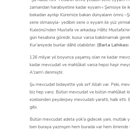
zamandan harabiyetine kadar eyyam-ı Şemsiye ile ik
bekadan ayrılıp Küremize bakan dünyaların ömrü –Şems
sene olmasıyla- yedibin sene o eyyam ile yüz yirmial
Kuleönü'nden Mustafa ve arkadaşı Hâfız Mustafa'nın 
gün hesabına göredir, kusur varsa bakılmamak gerekt
Kur'aniyede bunlar dâhil olabilirler.
(Barla Lahikası
126 milyar yıl boyunca yaşamış olan ne kadar mevcu
kadar mevcudat ve mahlûkat varsa hepsi haşir meydanı
A'zam'ı denmiştir.
Şu mevcudat bidayette yok sırf Allah var. Peki, mevc
biz hep varız. Bütün mevcudat ve bütün mahlûkat ilmi
ezelisinden peyderpey mevcudatı yarattı, halk etti. B
gibi.
Bütün mevcudat adeta yok'a gidecek yani, mutlak yok
ben buraya yazmışım hem burada var hem ilmimde var