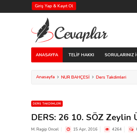
Giriş Yap & Kayıt Ol
ANASAYFA
TELİF HAKKI
SORULARINIZ İ
Anasayfa
NUR BAHÇESİ
Ders Takdimleri
DERS TAKDIMLERI
DERS: 26 10. SÖZ Zeylin 
M. Ragip Oncel
15 Apr, 2016
4264