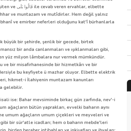
şiten ve
قَالُوا بَلَى
ile cevab veren ervahlar, elbette
hhar ve muntazam ve mutîdirler. Hem değil yalnız
Sübhanî ve emirber neferleri olduğunu kat'î bürhanlarla
k büyük bir şehirde, şenlik bir gecede, birtek
mansız bir anda canlanmaları ve ışıklanmaları gibi,
den yüz milyon lâmbalara nur vermek mümkündür.
 ve bir misafirhanesinde bir hizmetkârı ve bir
ersiyle bu keyfiyete ü mazhar oluyor. Elbette elektrik
kleri, hikmet-i İlahiyenin muntazam kanunları
 gelebilir.
isali ise: Bahar mevsiminde birkaç gün zarfında, nev'-i
 ağaçların bütün yaprakları, evvelki baharın aynı
yine umum ağaçların umum çiçekleri ve meyveleri ve
gibi bir sür'atle icadları; hem o baharın mebde'leri
n, birden beraber intibahları ve inkişafları ve ihyaları;