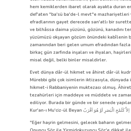
hem kemiklerden ibaret olarak ayakta duran emv
def'aten "ba'sü ba'de-l mevt"e mazhariyetleri v
efradlarının gayet derecede san'atlı bir surette
ve bilhâssa daima yüzünü, gözünü, kanadını te
yüzümüzü okşayan gözüm önündeki kabîlenin b
zamanından beri gelen umum efradından fazla o
birkaç gün zarfında inşaları ve ihyaları, haşirle
misal değil, belki binler misaldirler.
Evet dünya dâr-ül hikmet ve âhiret dâr-ül kud
Mürebbi gibi çok isimlerin iktizasıyla, dünyada 
hikmet-i Rabbaniyenin muktezası olmuş. Âhiret
tezahürleri için maddeye ve müddete ve zaman
ediliyor. Burada bir günde ve bir senede yapılan
Kur'an-ı Mu'ciz-ül Beyan
ِلاَّ كَلَمْحِ الْبَصَرِ اَوْ هُوَ اَقْرَبُ
"Eğer haşrin gelmesini, gelecek baharın gelmesi
Onuncu Söz ile Yirmidokuzuncu Söz'e dikkat ile