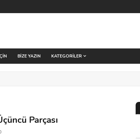
ÇİN
BİZE YAZIN
KATEGORİLER
Üçüncü Parçası
0