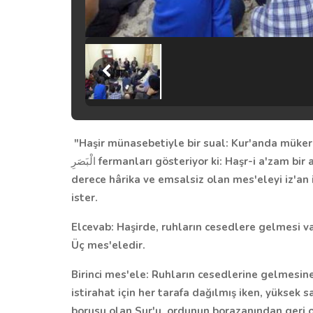
"Haşir münasebetiyle bir sual: Kur'anda müke
الْبَصَرِ
fermanları gösteriyor ki: Haşr-i a'zam bir
derece hârika ve emsalsiz olan mes'eleyi iz'a
ister.
Elcevab:
Haşirde, ruhların cesedlere gelmesi va
Üç mes'eledir.
Birinci mes'ele:
Ruhların cesedlerine gelmesine
istirahat için her tarafa dağılmış iken, yüksek sa
borusu olan Sur'u, ordunun borazanından geri o