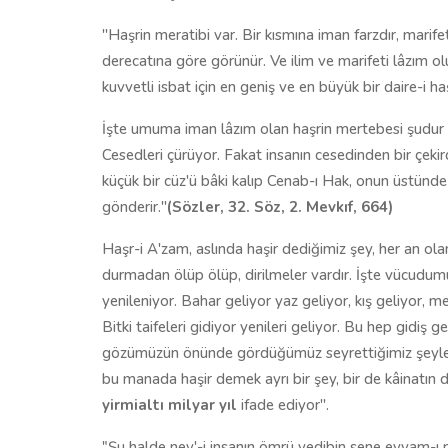
''Haşrin meratibi var. Bir kısmına iman farzdır, marifet
derecatına göre görünür. Ve ilim ve marifeti lâzım ol
kuvvetli isbat için en geniş ve en büyük bir daire-i ha
İşte umuma iman lâzım olan haşrin mertebesi şudur k
Cesedleri çürüyor. Fakat insanın cesedinden bir çek
küçük bir cüz'ü bâki kalıp Cenab-ı Hak, onun üstünde
gönderir.''
(Sözler, 32. Söz, 2. Mevkıf, 664)
Haşr-i A'zam, aslında haşir dediğimiz şey, her an ol
durmadan ölüp ölüp, dirilmeler vardır. İşte vücudumu
yenileniyor. Bahar geliyor yaz geliyor, kış geliyor, me
Bitki taifeleri gidiyor yenileri geliyor. Bu hep gidiş 
gözümüzün önünde gördüğümüz seyrettiğimiz şeylerd
bu manada haşir demek ayrı bir şey, bir de kâinatın 
yirmialtı milyar yıl
ifade ediyor''.
"Şu halde nev'-i insanın ömrü yedibin sene eyyam-ı 