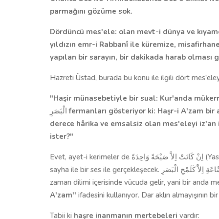
parmağını gözüme sok.
Dördüncü mes'ele:
olan mevt-i dünya ve kıyame
yıldızın emr-i Rabbanî ile küremize, misafirha
yapılan bir sarayın, bir dakikada harab olması gi
Hazreti Üstad, burada bu konu ile ilgili dört mes'eley
"Haşir münasebetiyle bir sual: Kur'anda müker
الْبَصَرِ
fermanları gösteriyor ki: Haşr-i A'zam bir
derece hârika ve emsalsiz olan mes'eleyi iz'a
ister?"
Evet, ayet-i kerimeler de اِنْ كَانَتْ اِلاَّ صَيْحَةً وَاحِدَةً (Yasin Süresi,29) yani kıyamet veya öldükten sonra dirilmek, bir
sayha ile bir ses ile gerçekleşecek. وَمَا اَمْرُ السَّاعَةِ اِلاَّ كَلَمْحِ الْبَصَرِ (Nahl Süresi, 29) Göz açıp kapayıncaya kadar bir
zaman dilimi içerisinde vücuda gelir, yani bir anda 
A'zam''
ifadesini kullanıyor. Dar aklın almayışının bi
Tabii ki
haşre inanmanın mertebeleri
vardır: