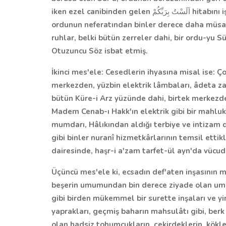
iken ezel canibinden gelen
اَلَسْتُ بِرَبِّكُمْ
hitabını i
ordunun neferatından binler derece daha müsa
ruhlar, belki bütün zerreler dahi, bir ordu-yu 
Otuzuncu Söz isbat etmiş.
İkinci mes'ele:
Cesedlerin ihyasına misal ise: Ço
merkezden, yüzbin elektrik lâmbaları, âdeta za
bütün Küre-i Arz yüzünde dahi, birtek merkez
Madem Cenab-ı Hakk'ın elektrik gibi bir mahluku
mumdarı, Hâlıkından aldığı terbiye ve intizam d
gibi binler nuranî hizmetkârlarının temsil etti
dairesinde, haşr-i a'zam tarfet-ül ayn'da vücuda
Üçüncü mes'ele ki,
ecsadın def'aten inşasının m
beşerin umumundan bin derece ziyade olan umum
gibi birden mükemmel bir surette inşaları ve 
yaprakları, geçmiş baharın mahsulâtı gibi, berk 
olan hadsiz tohumcukların, çekirdeklerin, kökleri