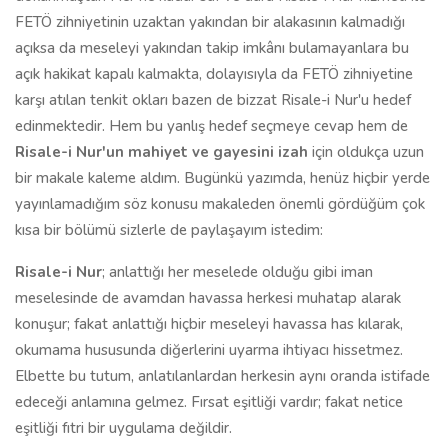
FETÖ zihniyetinin uzaktan yakından bir alakasının kalmadığı
açıksa da meseleyi yakından takip imkânı bulamayanlara bu
açık hakikat kapalı kalmakta, dolayısıyla da FETÖ zihniyetine
karşı atılan tenkit okları bazen de bizzat Risale-i Nur'u hedef
edinmektedir. Hem bu yanlış hedef seçmeye cevap hem de
Risale-i Nur'un mahiyet ve gayesini izah
için oldukça uzun
bir makale kaleme aldım. Bugünkü yazımda, henüz hiçbir yerde
yayınlamadığım söz konusu makaleden önemli gördüğüm çok
kısa bir bölümü sizlerle de paylaşayım istedim:
Risale-i Nur
; anlattığı her meselede olduğu gibi iman
meselesinde de avamdan havassa herkesi muhatap alarak
konuşur; fakat anlattığı hiçbir meseleyi havassa has kılarak,
okumama hususunda diğerlerini uyarma ihtiyacı hissetmez.
Elbette bu tutum, anlatılanlardan herkesin aynı oranda istifade
edeceği anlamına gelmez. Fırsat eşitliği vardır; fakat netice
eşitliği fıtri bir uygulama değildir.