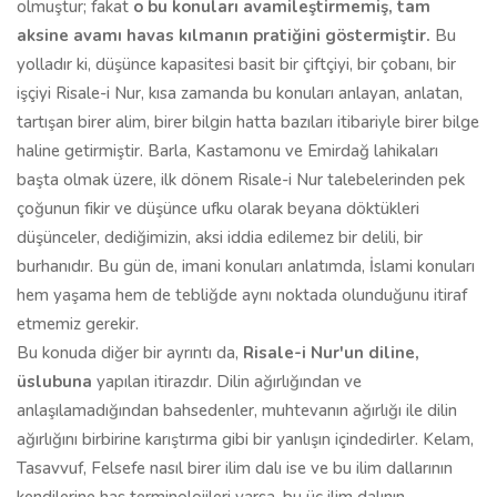
olmuştur; fakat
o bu konuları avamileştirmemiş, tam
aksine avamı havas kılmanın pratiğini göstermiştir.
Bu
yolladır ki, düşünce kapasitesi basit bir çiftçiyi, bir çobanı, bir
işçiyi Risale-i Nur, kısa zamanda bu konuları anlayan, anlatan,
tartışan birer alim, birer bilgin hatta bazıları itibariyle birer bilge
haline getirmiştir. Barla, Kastamonu ve Emirdağ lahikaları
başta olmak üzere, ilk dönem Risale-i Nur talebelerinden pek
çoğunun fikir ve düşünce ufku olarak beyana döktükleri
düşünceler, dediğimizin, aksi iddia edilemez bir delili, bir
burhanıdır. Bu gün de, imani konuları anlatımda, İslami konuları
hem yaşama hem de tebliğde aynı noktada olunduğunu itiraf
etmemiz gerekir.
Bu konuda diğer bir ayrıntı da,
Risale-i Nur'un diline,
üslubuna
yapılan itirazdır. Dilin ağırlığından ve
anlaşılamadığından bahsedenler, muhtevanın ağırlığı ile dilin
ağırlığını birbirine karıştırma gibi bir yanlışın içindedirler. Kelam,
Tasavvuf, Felsefe nasıl birer ilim dalı ise ve bu ilim dallarının