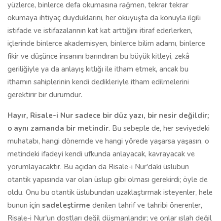
yüzlerce, binlerce defa okumasına rağmen, tekrar tekrar
okumaya ihtiyaç duyduklarını, her okuyuşta da konuyla ilgili
istifade ve istifazalarının kat kat arttığını itiraf ederlerken,
içlerinde binlerce akademisyen, binlerce bilim adamı, binlerce
fikir ve düşünce insanını barındıran bu büyük kitleyi, zekâ
geriliğiyle ya da anlayış kıtlığı ile itham etmek, ancak bu
ithamın sahiplerinin kendi dedikleriyle itham edilmelerini
gerektirir bir durumdur.
Hayır, Risale-i Nur sadece bir düz yazı, bir nesir değildir;
o aynı zamanda bir metindir
. Bu sebeple de, her seviyedeki
muhatabı, hangi dönemde ve hangi yörede yaşarsa yaşasın, o
metindeki ifadeyi kendi ufkunda anlayacak, kavrayacak ve
yorumlayacaktır. Bu açıdan da Risale-i Nur'daki üslubun
otantik yapısında var olan üslup gibi olması gerekirdi; öyle de
oldu. Onu bu otantik üslubundan uzaklaştırmak isteyenler, hele
bunun için
sadeleştirme
denilen tahrif ve tahribi önerenler,
Risale-i Nur'un dostları değil düşmanlarıdır; ve onlar ıslah değil