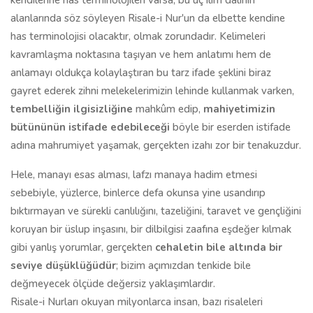
kendilerine has terminolojileri varsa, bu üç ilim dalının
alanlarında söz söyleyen Risale-i Nur'un da elbette kendine
has terminolojisi olacaktır, olmak zorundadır. Kelimeleri
kavramlaşma noktasına taşıyan ve hem anlatımı hem de
anlamayı oldukça kolaylaştıran bu tarz ifade şeklini biraz
gayret ederek zihni melekelerimizin lehinde kullanmak varken,
tembelliğin ilgisizliğine
mahkûm edip,
mahiyetimizin
bütününün istifade edebileceği
böyle bir eserden istifade
adına mahrumiyet yaşamak, gerçekten izahı zor bir tenakuzdur.
Hele, manayı esas alması, lafzı manaya hadim etmesi
sebebiyle, yüzlerce, binlerce defa okunsa yine usandırıp
bıktırmayan ve sürekli canlılığını, tazeliğini, taravet ve gençliğini
koruyan bir üslup inşasını, bir dilbilgisi zaafına eşdeğer kılmak
gibi yanlış yorumlar, gerçekten
cehaletin bile altında bir
seviye düşüklüğüdür
; bizim açımızdan tenkide bile
değmeyecek ölçüde değersiz yaklaşımlardır.
Risale-i Nurları okuyan milyonlarca insan, bazı risaleleri