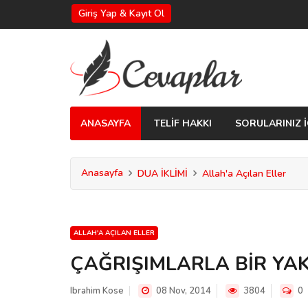
Giriş Yap & Kayıt Ol
ANASAYFA
TELİF HAKKI
SORULARINIZ İ
Anasayfa
DUA İKLİMİ
Allah'a Açılan Eller
ALLAH'A AÇILAN ELLER
ÇAĞRIŞIMLARLA BİR YA
Ibrahim Kose
08 Nov, 2014
3804
0