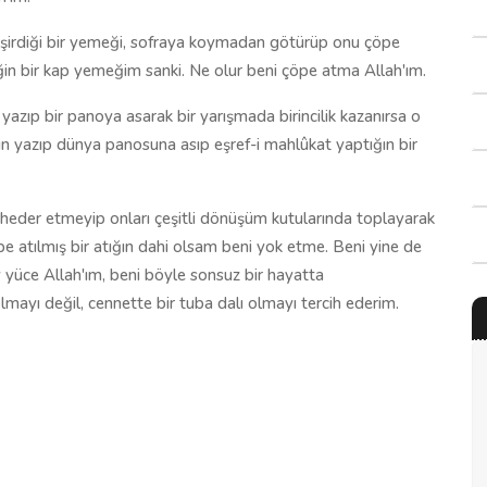
pişirdiği bir yemeği, sofraya koymadan götürüp onu çöpe
in bir kap yemeğim sanki. Ne olur beni çöpe atma Allah'ım.
e yazıp bir panoya asarak bir yarışmada birincilik kazanırsa o
enin yazıp dünya panosuna asıp eşref-i mahlûkat yaptığın bir
 heder etmeyip onları çeşitli dönüşüm kutularında toplayarak
pe atılmış bir atığın dahi olsam beni yok etme. Beni yine de
y yüce Allah'ım, beni böyle sonsuz bir hayatta
mayı değil, cennette bir tuba dalı olmayı tercih ederim.