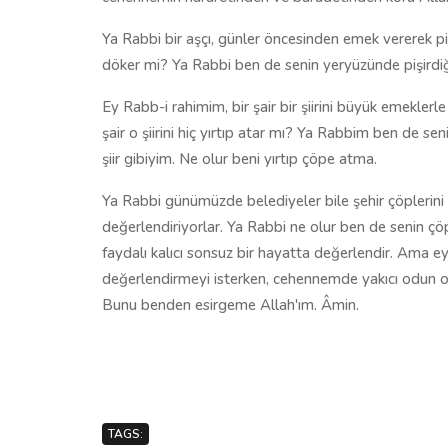
Ya Rabbi bir aşçı, günler öncesinden emek vererek 
döker mi? Ya Rabbi ben de senin yeryüzünde pişirdiğ
Ey Rabb-i rahimim, bir şair bir şiirini büyük emeklerl
şair o şiirini hiç yırtıp atar mı? Ya Rabbim ben de s
şiir gibiyim. Ne olur beni yırtıp çöpe atma.
Ya Rabbi günümüzde belediyeler bile şehir çöplerini
değerlendiriyorlar. Ya Rabbi ne olur ben de senin çö
faydalı kalıcı sonsuz bir hayatta değerlendir. Ama e
değerlendirmeyi isterken, cehennemde yakıcı odun ol
Bunu benden esirgeme Allah'ım. Âmin.
TAGS: