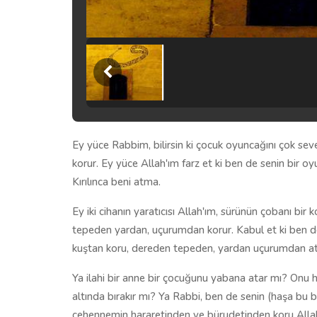
Ey yüce Rabbim, bilirsin ki çocuk oyuncağını çok seve
korur. Ey yüce Allah'ım farz et ki ben de senin bir
Kırılınca beni atma.
Ey iki cihanın yaratıcısı Allah'ım, sürünün çobanı b
tepeden yardan, uçurumdan korur. Kabul et ki ben d
kuştan koru, dereden tepeden, yardan uçurumdan a
Ya ilahi bir anne bir çocuğunu yabana atar mı? Onu hi
altında bırakır mı? Ya Rabbi, ben de senin (haşa bu 
cehennemin hararetinden ve bürudetinden koru Alla