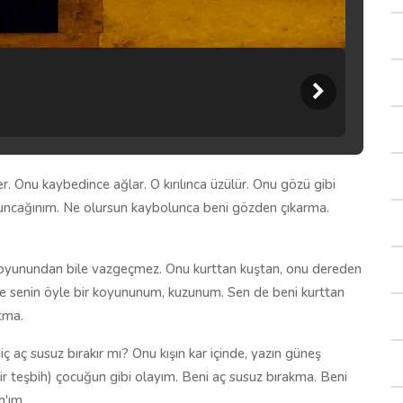
r. Onu kaybedince ağlar. O kırılınca üzülür. Onu gözü gibi
 oyuncağınım. Ne olursun kaybolunca beni gözden çıkarma.
ir koyunundan bile vazgeçmez. Onu kurttan kuştan, onu dereden
e senin öyle bir koyununum, kuzunum. Sen de beni kurttan
tma.
ç aç susuz bırakır mı? Onu kışın kar içinde, yazın güneş
bir teşbih) çocuğun gibi olayım. Beni aç susuz bırakma. Beni
h'ım.