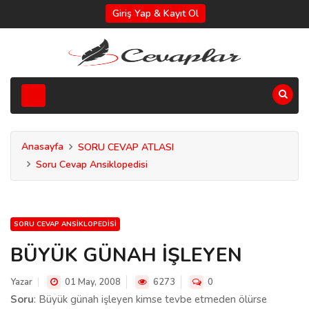
Giriş Yap & Kayıt Ol
Anasayfa
SORU CEVAP ATLASI
Soru Cevap Ansiklopedisi
SORU CEVAP ANSIKLOPEDISI
BÜYÜK GÜNAH İŞLEYEN
Yazar
01 May, 2008
6273
0
Soru
: Büyük günah işleyen kimse tevbe etmeden ölürse