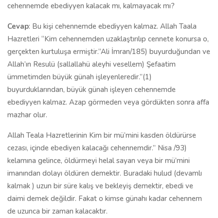
cehennemde ebediyyen kalacak mı, kalmayacak mı?
Cevap
: Bu kişi cehennemde ebediyyen kalmaz. Allah Taala
Hazretleri “Kim cehennemden uzaklaştırılıp cennete konursa o,
gerçekten kurtuluşa ermiştir.”Ali İmran/185) buyurduğundan ve
Allah’ın Resulü (sallallahü aleyhi vesellem) Şefaatim
ümmetimden büyük günah işleyenleredir.”(1)
buyurduklarından, büyük günah işleyen cehennemde
ebediyyen kalmaz. Azap görmeden veya gördükten sonra affa
mazhar olur.
Allah Teala Hazretlerinin Kim bir mü’mini kasden öldürürse
cezası, içinde ebediyen kalacağı cehennemdir.” Nisa /93)
kelamına gelince, öldürmeyi helal sayan veya bir mü’mini
imanından dolayı öldüren demektir. Buradaki hulud (devamlı
kalmak ) uzun bir süre kalış ve bekleyiş demektir, ebedi ve
daimi demek değildir. Fakat o kimse günahı kadar cehennem
de uzunca bir zaman kalacaktır.