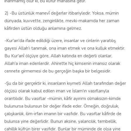
inanmamış olur ki, bu küfür manasına gelir.
2) -Bu üstünlük manevî değerler itibariyledir. Yoksa, mümin
dünyada, kuvvette, zenginlikte, mevki-makamda her zaman
kâfirden üstün olduğu anlamına gelmez.
-Kur'an'da ifade edildiği üzere, insanlar ve cinlerin yaratılış
gayesi Allah'ı tanımak, ona iman etmek ve ona kulluk etmektir.
Bu Kur'anî ölçüye göre, Allah katında en değerli olanlar,
Allah'a iman edenlerdir. Ahirette hiç kimsenin imansız olarak
cennete girmemesi de bu gerçeğin başka bir belgesidir.
-Şu da bir gerçektir ki, insanların kıymeti Allah tarafından değer
ölçüsü olarak kabul edilen iman ve İslam'ın vasıflarıyla
orantılıdır. Bu vasıflar -mümin, kâfir ayırımı olmaksızın-kimde
bulunursa bulunsun bir değer ifade eder. Örneğin, doğruluk,
çalışkanlık, ilim-irfan imanın bir vasfıdır. Bu vasıflar kâfirde de
bulunsa yine değerlidir. Bunun aksine, yalancılık, tembellik,
cahillik küfrün birer vasfıdır. Bunlar bir müminde de olsa yine