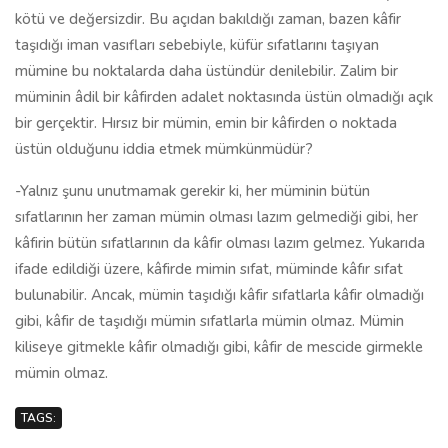
kötü ve değersizdir. Bu açıdan bakıldığı zaman, bazen kâfir
taşıdığı iman vasıfları sebebiyle, küfür sıfatlarını taşıyan
mümine bu noktalarda daha üstündür denilebilir. Zalim bir
müminin âdil bir kâfirden adalet noktasında üstün olmadığı açık
bir gerçektir. Hırsız bir mümin, emin bir kâfirden o noktada
üstün olduğunu iddia etmek mümkünmüdür?
-Yalnız şunu unutmamak gerekir ki, her müminin bütün
sıfatlarının her zaman mümin olması lazım gelmediği gibi, her
kâfirin bütün sıfatlarının da kâfir olması lazım gelmez. Yukarıda
ifade edildiği üzere, kâfirde mimin sıfat, müminde kâfır sıfat
bulunabilir. Ancak, mümin taşıdığı kâfir sıfatlarla kâfir olmadığı
gibi, kâfir de taşıdığı mümin sıfatlarla mümin olmaz. Mümin
kiliseye gitmekle kâfir olmadığı gibi, kâfir de mescide girmekle
mümin olmaz.
TAGS: