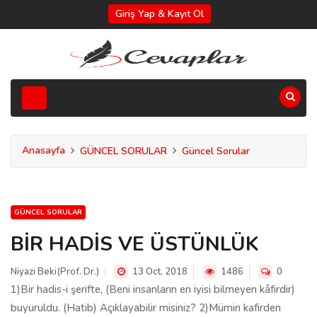
Giriş Yap & Kayıt Ol
Anasayfa
GÜNCEL SORULAR
Güncel Sorular
GÜNCEL SORULAR
BİR HADİS VE ÜSTÜNLÜK
Niyazi Beki(Prof. Dr.)
13 Oct, 2018
1486
0
1)Bir hadis-i şerifte, (Beni insanların en iyisi bilmeyen kâfirdir)
buyuruldu. (Hatib) Açıklayabilir misiniz? 2)Mümin kafirden