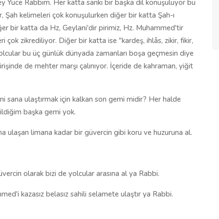
m ey Yüce Rabbim. Her katta sanki bir başka dil konuşuluyor bu
, Şah kelimeleri çok konuşulurken diğer bir katta Şah-ı
Diğer bir katta da Hz, Geylani'dir pirimiz, Hz. Muhammed'tir
ikrediliyor. Diğer bir katta ise "kardeş, ihlâs, zikir, fikir,
 yolcular bu üç günlük dünyada zamanları boşa geçmesin diye
girişinde de mehter marşı çalınıyor. İçeride de kahraman, yiğit
ni sana ulaştırmak için kalkan son gemi midir? Her halde
ildiğim başka gemi yok.
a ulaşan limana kadar bir güvercin gibi koru ve huzuruna al.
ercin olarak bizi de yolcular arasına al ya Rabbi.
d'i kazasız belasız sahili selamete ulaştır ya Rabbi.