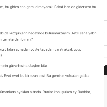
sam, bu giden son gemi olmayacak. Fakat ben de gidersem bu
 şekilde kuzgunların hedefinde bulunmaktayım. Artık sana yakın
n gemilerden biri mi?
bilet falan almadan şöyle tepeden yaralı aksak uçup
i?
inin güvertesine ulaştım bile.
 Evet evet bu bir ezan sesi. Bu geminin yolcuları galiba
ümanların ayakları altında. Bunlar konuşurken ey Rabbim,