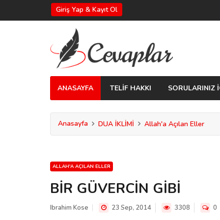
Giriş Yap & Kayıt Ol
ANASAYFA
TELİF HAKKI
SORULARINIZ İ
Anasayfa
DUA İKLİMİ
Allah'a Açılan Eller
ALLAH'A AÇILAN ELLER
BİR GÜVERCİN GİBİ
Ibrahim Kose
23 Sep, 2014
3308
0