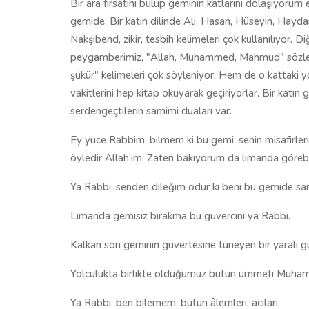
Bir ara fırsatını bulup geminin katlarını dolaşıyoru
gemide. Bir katın dilinde Ali, Hasan, Hüseyin, Haydar
Nakşibend, zikir, tesbih kelimeleri çok kullanılıyor. 
peygamberimiz, "Allah, Muhammed, Mahmud" sözleri çok z
şükür" kelimeleri çok söyleniyor. Hem de o kattaki
vakitlerini hep kitap okuyarak geçiriyorlar. Bir katın 
serdengeçtilerin samimi duaları var.
Ey yüce Rabbim, bilmem ki bu gemi, senin misafirleri
öyledir Allah'ım. Zaten bakıyorum da limanda göreb
Ya Rabbi, senden dileğim odur ki beni bu gemide san
Limanda gemisiz bırakma bu güvercini ya Rabbi.
Kalkan son geminin güvertesine tüneyen bir yaralı güv
Yolculukta birlikte olduğumuz bütün ümmeti Muhamme
Ya Rabbi, ben bilemem, bütün âlemleri, acıları,