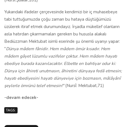
(Nursî:Şualar,202)
Yukarıdaki ifadeler çerçevesinde kendimizi bir iç muhasebeye
tabi tuttuğumuzda çoğu zaman bu hataya düştüğümüzü
üzülerek itiraf etmek durumundayız. İrşadla mükellef olanların
asla hatırdan çıkarmamaları gereken bu hususla alakalı
Bediüzzman Mektubat isimli eserinde şu önemli uyarıyı yapar:
"
Dünya mâdem fânidir. Hem mâdem ömür kısadır. Hem
mâdem gâyet lüzumlu vazifeler çoktur. Hem mâdem hayatı
ebediye burada kazanılacaktır. Elbette en bahtiyar odur ki:
Dünya için âhireti unutmasın, âhiretini dünyaya fedâ etmesin;
hayatı ebediyesini hayatı dünyeviye için bozmasın, mâlâyânî
şeylerle ömrünü telef etmesin!"
(Nursî: Mektubat,71)
-devam edecek-
TAGS: