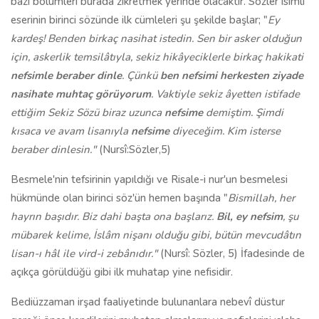
bazı bölümleri burada zikretmek yerinde olacaktır. Sözler isimli
eserinin birinci sözünde ilk cümleleri şu şekilde başlar; "
Ey
kardeş! Benden birkaç nasihat istedin. Sen bir asker olduğun
için, askerlik temsilâtıyla, sekiz hikâyeciklerle birkaç hakikati
nefsimle beraber dinle
. Çünkü
ben nefsimi herkesten ziyade
nasihate muhtaç görüyorum
. Vaktiyle sekiz âyetten istifade
ettiğim Sekiz Sözü biraz uzunca
nefsime
demiştim. Şimdi
kısaca ve avam lisanıyla
nefsime
diyeceğim. Kim isterse
beraber dinlesin."
(Nursî:Sözler,5)
Besmele'nin tefsirinin yapıldığı ve Risale-i nur'un besmelesi
hükmünde olan birinci söz'ün hemen başında "
Bismillah,
her
hayrın başıdır. Biz dahi başta ona başlarız.
Bil, ey nefsim
, şu
mübarek kelime, İslâm nişanı olduğu gibi, bütün mevcudâtın
lisan-ı hâl ile vird-i zebânıdır."
(Nursî: Sözler, 5)
İfadesinde de
açıkça görüldüğü gibi ilk muhatap yine nefisidir.
Bediüzzaman irşad faaliyetinde bulunanlara nebevî düstur