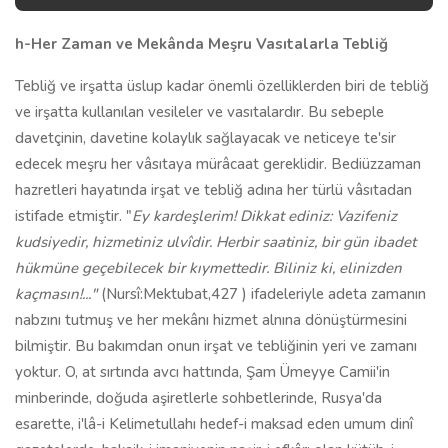
h-Her Zaman ve Mekânda Meşru Vasıtalarla Tebliğ
Tebliğ ve irşatta üslup kadar önemli özelliklerden biri de tebliğ
ve irşatta kullanılan vesileler ve vasıtalardır. Bu sebeple
davetçinin, davetine kolaylık sağlayacak ve neticeye te'sir
edecek meşru her vâsıtaya mürâcaat gereklidir. Bediüzzaman
hazretleri hayatında irşat ve tebliğ adına her türlü vâsıtadan
istifade etmiştir. "
Ey kardeşlerim! Dikkat ediniz: Vazifeniz
kudsiyedir, hizmetiniz ulvîdir. Herbir saatiniz, bir gün ibadet
hükmüne geçebilecek bir kıymettedir. Biliniz ki, elinizden
kaçmasın!..."
(Nursî:Mektubat,427 ) ifadeleriyle adeta zamanın
nabzını tutmuş ve her mekânı hizmet alnına dönüştürmesini
bilmiştir. Bu bakımdan onun irşat ve tebliğinin yeri ve zamanı
yoktur. O, at sırtında avcı hattında, Şam Ümeyye Camii'in
minberinde, doğuda aşiretlerle sohbetlerinde, Rusya'da
esarette, i'lâ-i Kelimetullahı hedef-i maksad eden umum dinî