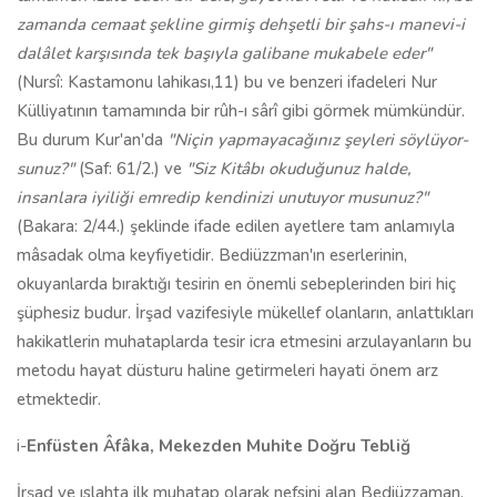
zamanda cemaat şekline girmiş dehşetli bir şahs-ı manevi-i
dalâlet karşısında tek başıyla galibane mukabele eder"
(Nursî: Kastamonu lahikası,11) bu ve benzeri ifadeleri Nur
Külliyatının tamamında bir rûh-ı sârî gibi görmek mümkündür.
Bu durum Kur'an'da
"Niçin yapmayacağınız şeyleri söylüyor­
sunuz?"
(Saf: 61/2.) ve
"Siz Kitâbı okuduğunuz halde,
insanlara iyiliği emredip kendinizi unu­tuyor musunuz?"
(Bakara: 2/44.) şeklinde ifade edilen ayetlere tam anlamıyla
mâsadak olma keyfiyetidir. Bediüzzman'ın eserlerinin,
okuyanlarda bıraktığı tesirin en önemli sebeplerinden biri hiç
şüphesiz budur. İrşad vazifesiyle mükellef olanların, anlattıkları
hakikatlerin muhataplarda tesir icra etmesini arzulayanların bu
metodu hayat düsturu haline getirmeleri hayati önem arz
etmektedir.
i-
Enfüsten Âfâka, Mekezden Muhite Doğru Tebliğ
İrşad ve ıslahta ilk muhatap olarak nefsini alan Bediüzzaman,