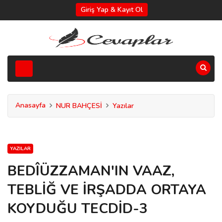
Giriş Yap & Kayıt Ol
Anasayfa
NUR BAHÇESİ
Yazılar
YAZILAR
BEDÎÜZZAMAN'IN VAAZ,
TEBLİĞ VE İRŞADDA ORTAYA
KOYDUĞU TECDİD-3