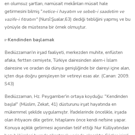
en olumsuz şartları, namüsait mekânları müsait hale
getirmesini bilmiş "
netice-i hayatım ve sebeb-i saadetim ve
vazife-i fıtratım"
(Nursî:Şualar,63) dediği tebliğini yapmış ve bu
yönüyle de müstesna bir örnek olmuştur.
ı-Kendinden başlamak
Bediüzzaman'ın irşad faaliyeti, merkezden muhite, enfüsten
afaka, fertten cemiyete, Türkiye dairesinden alem-i İslam
dairesine ve oradan da dünya genişliğinde bir daireyi içine alan,
içten dışa doğru genişleyen bir vetireyi esas alır. (Canan: 2009.
S43)
Bediüzzaman, Hz. Peygamber'in ortaya koyduğu: "Kendinden
başla!" (Müslim, Zekat, 41) düsturunu irşat hayatında en
mükemmel şekilde uygulamıştır. İfadelerinde öncelikle, irşada
olan ihtiyacını dile getirir, hitaplarını önce kendi nefsine yapar.
Konuya açıklık getirmesi açısından telif ettiği Nur Külliyatından