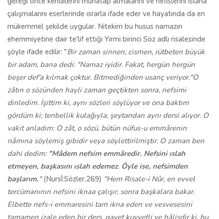
gereği önce kendilerini muhatap almalarını ve nefislerini ıslaha
çalışmalarını eserlerinde ısrarla ifade eder ve hayatında da en
mükemmel şekilde uygular. Nitekim bu husus namazın
ehemmiyetine dair te'lif ettiği Yirmi birinci Söz adlı risalesinde
şöyle ifade edilir: "
Bir zaman sinnen, cismen, rütbeten büyük
bir adam, bana dedi: "Namaz iyidir. Fakat, hergün hergün
beşer def'a kılmak çoktur. Bitmediğinden usanç veriyor."O
zâtın o sözünden hayli zaman geçtikten sonra, nefsimi
dinledim. İşittim ki, aynı sözleri söylüyor ve ona baktım
gördüm ki; tenbellik kulağıyla, şeytandan aynı dersi alıyor. O
vakit anladım: O zât, o sözü, bütün nüfus-u emmârenin
nâmına söylemiş gibidir veya söylettirilmiştir. O zaman ben
dahi dedim:
"Mâdem nefsim emmâredir. Nefsini ıslah
etmeyen, başkasını ıslah edemez
.
Öyle ise, nefsimden
başlarım.
"
(Nursî:Sözler,269)
"Hem Risale-i Nûr, en evvel
tercümanının nefsini iknaa çalışır, sonra başkalara bakar.
Elbette nefs-i emmaresini tam ikna eden ve vesvesesini
tamamen izale eden bir ders, gayet kuvvetli ve hâlisdir ki, bu