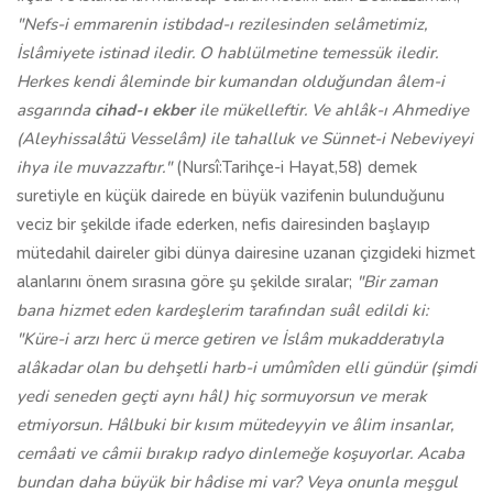
"Nefs-i emmarenin istibdad-ı rezilesinden selâmetimiz,
İslâmiyete istinad iledir. O hablülmetine temessük iledir.
Herkes kendi âleminde bir kumandan olduğundan âlem-i
asgarında
cihad-ı ekber
ile mükelleftir. Ve ahlâk-ı Ahmediye
(Aleyhissalâtü Vesselâm) ile tahalluk ve Sünnet-i Nebeviyeyi
ihya ile muvazzaftır."
(Nursî:Tarihçe-i Hayat,58) demek
suretiyle en küçük dairede en büyük vazifenin bulunduğunu
veciz bir şekilde ifade ederken, nefis dairesinden başlayıp
mütedahil daireler gibi dünya dairesine uzanan çizgideki hizmet
alanlarını önem sırasına göre şu şekilde sıralar;
"Bir zaman
bana hizmet eden kardeşlerim tarafından suâl edildi ki:
"Küre-i arzı herc ü merce getiren ve İslâm mukadderatıyla
alâkadar olan bu dehşetli harb-i umûmîden elli gündür (şimdi
yedi seneden geçti aynı hâl) hiç sormuyorsun ve merak
etmiyorsun. Hâlbuki bir kısım mütedeyyin ve âlim insanlar,
cemâati ve câmii bırakıp radyo dinlemeğe koşuyorlar. Acaba
bundan daha büyük bir hâdise mi var? Veya onunla meşgul