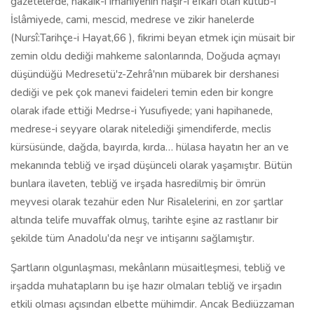
gazetelerde, hakaik-i imaniyenin naşir-i efkârı olan kütüb-i
İslâmiyede, cami, mescid, medrese ve zikir hanelerde
(Nursî:Tarihçe-i Hayat,66 ), fikrimi beyan etmek için müsait bir
zemin oldu dediği mahkeme salonlarında, Doğuda açmayı
düşündüğü Medresetü'z-Zehrâ'nın mübarek bir dershanesi
dediği ve pek çok manevi faideleri temin eden bir kongre
olarak ifade ettiği Medrse-i Yusufiyede; yani hapihanede,
medrese-i seyyare olarak nitelediği şimendiferde, meclis
kürsüsünde, dağda, bayırda, kırda… hülasa hayatın her an ve
mekanında tebliğ ve irşad düşünceli olarak yaşamıştır. Bütün
bunlara ilaveten, tebliğ ve irşada hasredilmiş bir ömrün
meyvesi olarak tezahür eden Nur Risalelerini, en zor şartlar
altında telife muvaffak olmuş, tarihte eşine az rastlanır bir
şekilde tüm Anadolu'da neşr ve intişarını sağlamıştır.
Şartların olgunlaşması, mekânların müsaitleşmesi, tebliğ ve
irşadda muhatapların bu işe hazır olmaları tebliğ ve irşadın
etkili olması açısından elbette mühimdir. Ancak Bediüzzaman