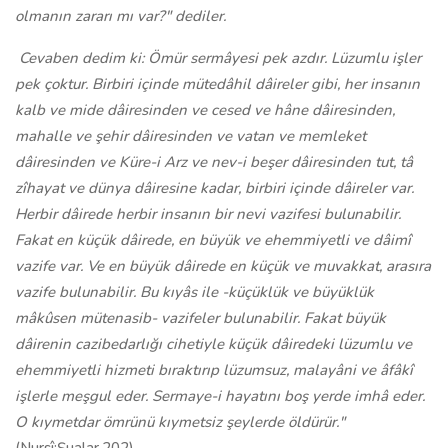
olmanın zararı mı var?" dediler.
Cevaben dedim ki: Ömür sermâyesi pek azdır. Lüzumlu işler
pek çoktur. Birbiri içinde mütedâhil dâireler gibi, her insanın
kalb ve mide dâiresinden ve cesed ve hâne dâiresinden,
mahalle ve şehir dâiresinden ve vatan ve memleket
dâiresinden ve Küre-i Arz ve nev-i beşer dâiresinden tut, tâ
zîhayat ve dünya dâiresine kadar, birbiri içinde dâireler var.
Herbir dâirede herbir insanın bir nevi vazifesi bulunabilir.
Fakat en küçük dâirede, en büyük ve ehemmiyetli ve dâimî
vazife var. Ve en büyük dâirede en küçük ve muvakkat, arasıra
vazife bulunabilir. Bu kıyâs ile -küçüklük ve büyüklük
mâkûsen mütenasib- vazifeler bulunabilir. Fakat büyük
dâirenin cazibedarlığı cihetiyle küçük dâiredeki lüzumlu ve
ehemmiyetli hizmeti bıraktırıp lüzumsuz, malayâni ve âfâkî
işlerle meşgul eder. Sermaye-i hayatını boş yerde imhâ eder.
O kıymetdar ömrünü kıymetsiz şeylerde öldürür."