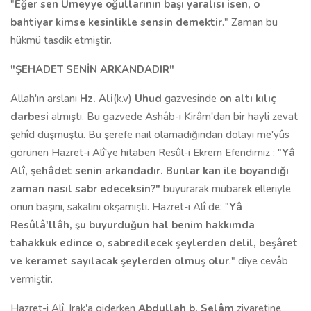
"
Eğer sen Ümeyye oğullarının başı yaralısı isen, o
bahtiyar kimse kesinlikle sensin demektir
." Zaman bu
hükmü tasdik etmiştir.
"ŞEHADET SENİN ARKANDADIR"
Allah'ın arslanı
Hz. Ali
(k.v)
Uhud
gazvesin­de
on altı kılıç
darbesi
almıştı. Bu gazvede Ashâb-ı Kirâm'dan bir hayli zevat
şehîd düşmüştü. Bu şerefe nail olamadığından dolayı me'yûs
görünen Hazret-i Alî'ye hitaben Resûl-i Ekrem Efendimiz : "
Yâ
Alî, şehâdet senin arkandadır. Bunlar kan ile boyandığı
zaman nasıl sabr edeceksin?"
buyurarak mübarek elleriyle
onun başını, sakalını okşamıştı. Hazret-i Alî de: "
Yâ
Resûlâ'llâh, şu buyurduğun hal benim hakkımda
tahakkuk edince o, sabredilecek şeylerden delil, beşâret
ve keramet sayılacak şeylerden olmuş olur
." diye cevâb
vermiş­tir.
Hazret-i Alî, Irak'a giderken
Abdullah b. Selâm
ziyaretine