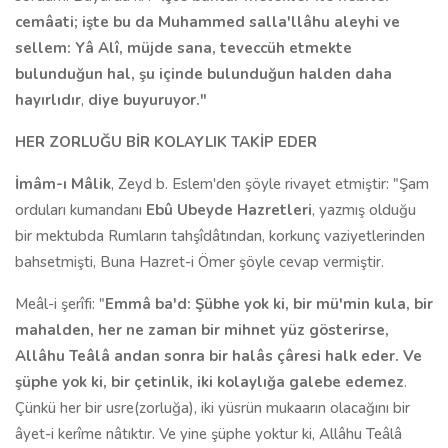
cemâati; işte bu da Muhammed salla'llâhu aleyhi ve
sellem: Yâ Alî, müjde sana, teveccüh et­mekte
bulunduğun hal, şu içinde bulunduğun halden daha
hayırlıdır
,
diye bu­yuruyor."
HER ZORLUĞU BİR KOLAYLIK TAKİP EDER
İmâm-ı Mâlik
, Zeyd b. Eslem'den şöyle rivayet etmiştir: "Şam
orduları kumandanı
Ebû Ubeyde Hazretleri
, yazmış olduğu
bir mektubda Rumların tahşîdâtından, korkunç vaziyetlerinden
bahsetmişti, Buna Hazret-i Ömer şöy­le cevap vermiştir.
Meâl-i şerîfi: "
Emmâ ba'd: Şübhe yok ki, bir mü'min kula, bir
mahal­den, her ne zaman bir mihnet yüz gösterirse,
Allâhu Teâlâ andan sonra bir halâs çâresi halk eder. Ve
şüphe yok ki, bir çetinlik, iki kolaylığa galebe ede­mez
.
Çünkü her bir usre(zorluğa), iki yüsrün mukaarın olacağını bir
âyet-i kerîme nâtıktır. Ve yine şüphe yoktur ki, Allâhu Teâlâ