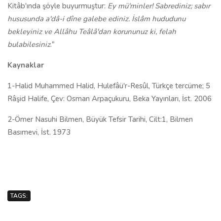
Kitâb'ında şöyle buyurmuştur:
Ey mü'minler! Sabrediniz; sabır
hususunda a'dâ-i dîne galebe ediniz. İslâm hududunu
bekleyiniz ve Allâhu Teâlâ'dan korununuz ki, felah
bulabilesiniz
."
Kaynaklar
1-Halid Muhammed Halid, Hulefâü'r-Resûl, Türkçe tercüme; 5
Râşid Halife, Çev: Osman Arpaçukuru, Beka Yayınları, İst. 2006
2-Ömer Nasuhi Bilmen, Büyük Tefsir Tarihi, Cilt:1, Bilmen
Basımevi, İst. 1973
TAGS: