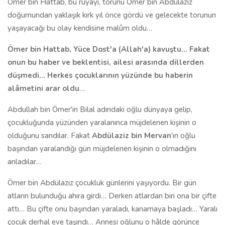
Ömer bin Hattab, bu rüyayı, torunu Ömer bin Abdülaziz
doğumundan yaklaşık kırk yıl önce gördü ve gelecekte torunun
yaşayacağı bu olay kendisine malûm oldu…
Ömer bin Hattab, Yüce Dost'a (Allah'a) kavuştu… Fakat
onun bu haber ve beklentisi, ailesi arasında dillerden
düşmedi… Herkes çocuklarının yüzünde bu haberin
alâmetini arar oldu
…
Abdullah bin Ömer'in Bilal adındaki oğlu dünyaya gelip,
çocukluğunda yüzünden yaralanınca müjdelenen kişinin o
olduğunu sandılar. Fakat
Abdülaziz bin Mervan
'ın oğlu
başından yaralandığı gün müjdelenen kişinin o olmadığını
anladılar…
Ömer bin Abdülaziz çocukluk günlerini yaşıyordu. Bir gün
atların bulunduğu ahıra girdi… Derken atlardan biri ona bir çifte
attı… Bu çifte onu başından yaraladı, kanamaya başladı… Yaralı
çocuk derhal eve taşındı… Annesi oğlunu o hâlde görünce