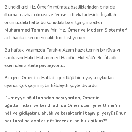
Bilindiği gibi Hz. Ömer'in mümtaz özelliklerinden birisi de
ilhama mazhar olması ve feraset-i fevkaladesidir. İnşallah
önümüzdeki hafta bu konudaki bazı ilginç misalleri
Muhammed Temmavi'
nin '
Hz. Ömer ve Modern Sistemler'
adlı harika eserinden nakletmek istiyorum.
Bu haftaki yazımızda Faruk-u Azam hazretlerinin bir rüya-yı
sadıkasını Halid Muhammed Halid'in, Hulefâü'r-Resûl adlı
eserinden sizlerle paylaşıyoruz;
Bir gece Ömer bin Hattab, gördüğü bir rüyayla uykudan
uyandı. Çok şaşırmış bir hâldeydi, şöyle diyordu:
"
Ümeyye oğullarından başı yarılan, Ömer'in
oğullarından ve kendi adı da Ömer olan, yine Ömer'in
hâl ve gidişatını, ahlâk ve karakterini taşıyıp, yeryüzünün
her tarafına adalet götürecek olan bu kişi kim?"