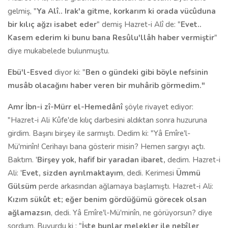
gelmiş, "
Ya Alî.. Irak'a gitme, korkarım ki orada vücûduna
bir kılıç ağzı isabet eder
" demiş Hazret-i Alî de: "
Evet..
Kasem ederim ki bunu bana Resûlu'llâh haber vermiştir
"
diye mukabelede bulunmuştu.
Ebü'l-Esved
diyor ki: "
Ben o gündeki gibi böyle nefsinin
musâb olacağını haber veren bir muhârib görmedim."
Amr İbn-i zî-Mürr el-Hemedânî
şöyle rivayet ediyor:
"Hazret-i Ali Kûfe'de kılıç darbesini aldıktan sonra huzuruna
girdim. Başını birşey ile sarmıştı. Dedim ki: "Yâ Emîre'l-
Mü'minîn! Cerihayı bana gösterir misin? Hemen sar­gıyı açtı.
Baktım. '
Birşey yok, hafif bir yaradan ibaret,
dedim. Hazret-i
Ali: '
Evet, sizden ayrılmaktayım
, dedi. Kerimesi
Ümmü
Gülsüm
perde arkasından ağlamaya başlamıştı. Hazret-i Ali:
Kızım sükût et; eğer benim gördüğümü görecek olsan
ağlamazsın
, dedi. Yâ Emîre'l-Mü'minîn, ne görüyorsun? diye
sordum. Buyurdu ki : "
İşte bunlar melekler ile nebîler