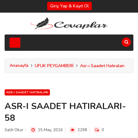
Giriş Yap & Kayıt Ol
Anasayfa
UFUK PEYGAMBERİ
Asr-ı Saadet Hatıraları
ASR-I SAADET HATIRALARI
ASR-I SAADET HATIRALARI-
58
Salih Okur
15 May, 2016
2298
0