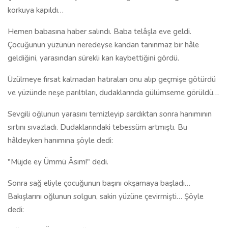
korkuya kapıldı…
Hemen babasına haber salındı. Baba telâşla eve geldi.
Çocuğunun yüzünün neredeyse kandan tanınmaz bir hâle
geldiğini, yarasından sürekli kan kaybettiğini gördü.
Üzülmeye fırsat kalmadan hatıraları onu alıp geçmişe götürdü
ve yüzünde neşe parıltıları, dudaklarında gülümseme görüldü…
Sevgili oğlunun yarasını temizleyip sardıktan sonra hanımının
sırtını sıvazladı. Dudaklarındaki tebessüm artmıştı. Bu
hâldeyken hanımına şöyle dedi:
"Müjde ey Ümmü Âsım!" dedi.
Sonra sağ eliyle çocuğunun başını okşamaya başladı…
Bakışlarını oğlunun solgun, sakin yüzüne çevirmişti… Şöyle
dedi: