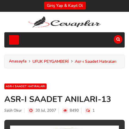
Giriş Yap & Kayıt Ol
Anasayfa
UFUK PEYGAMBERİ
Asr-ı Saadet Hatıraları
ASR-I SAADET HATIRALARI
ASR-I SAADET ANILARI-13
Salih Okur
30 Jul, 2007
8490
1