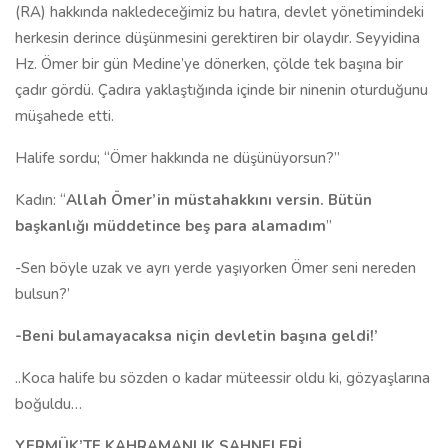
(RA) hakkında nakledeceğimiz bu hatıra, devlet yönetimindeki
herkesin derince düşünmesini gerektiren bir olaydır. Seyyidina
Hz. Ömer bir gün Medine’ye dönerken, çölde tek başına bir
çadır gördü. Çadıra yaklaştığında içinde bir ninenin oturduğunu
müşahede etti.
Halife sordu; “Ömer hakkında ne düşünüyorsun?”
Kadın: “
Allah Ömer’in müstahakkını versin. Bütün
başkanlığı müddetince beş para alamadım
”
-Sen böyle uzak ve ayrı yerde yaşıyorken Ömer seni nereden
bulsun?’
-Beni bulamayacaksa niçin devletin başına geldi!’
..Koca halife bu sözden o kadar müteessir oldu ki, gözyaşlarına
boğuldu…
YERMÜK’TE KAHRAMANLIK SAHNELERİ