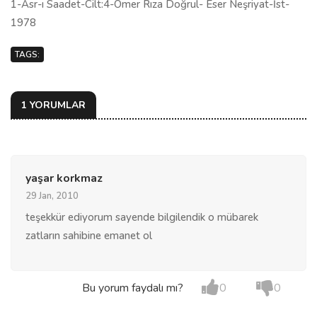
1-Asr-ı Saadet-Cilt:4-Ömer Rıza Doğrul- Eser Neşriyat-İst-
1978
TAGS:
1 YORUMLAR
yaşar korkmaz
29 Jan, 2010
teşekkür ediyorum sayende bilgilendik o mübarek
zatların sahibine emanet ol
Bu yorum faydalı mı?
0
0