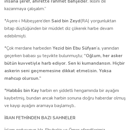
insana şeref, ahirette rahmet bahşeder.
İkisini de
kazanmaya çalışalım.”
*Aşere-i Mübeşşere’den
Said bin Zeyd
(RA) yorgunluktan
bitap düştüğünden bir müddet diz çökerek harbe devam
edebilmişti.
*Çok merdane harbeden
Yezid bin Ebu Süfyan
’a, yanından
geçerken babası şu teşvikte bulunmuştu;
“Oğlum, her asker
bütün kuvvetiyle harb ediyor. Sen ki kumandansın. Hiçbir
askerin seni geçmemesine dikkat etmelisin. Yoksa
mahcup olursun.”
*
Habbâs bin Kay
harbin en şiddetli hengamında bir ayağını
kaybetmiş, bundan ancak harbin sonuna doğru haberdar olmuş
ve kayıp ayağını aramaya başlamıştı..
İRAN FETHİNDEN BAZI SAHNELER