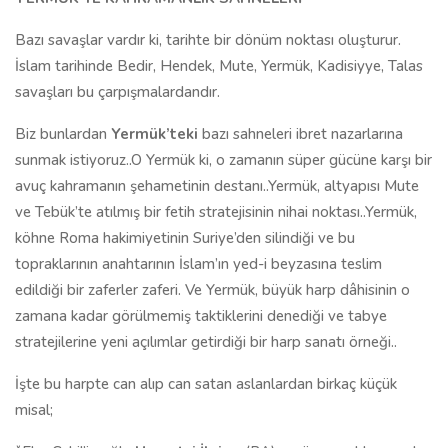
Bazı savaşlar vardır ki, tarihte bir dönüm noktası oluşturur.
İslam tarihinde Bedir, Hendek, Mute, Yermük, Kadisiyye, Talas
savaşları bu çarpışmalardandır.
Biz bunlardan
Yermük’teki
bazı sahneleri ibret nazarlarına
sunmak istiyoruz..O Yermük ki, o zamanın süper gücüne karşı bir
avuç kahramanın şehametinin destanı..Yermük, altyapısı Mute
ve Tebük’te atılmış bir fetih stratejisinin nihai noktası..Yermük,
köhne Roma hakimiyetinin Suriye’den silindiği ve bu
topraklarının anahtarının İslam’ın yed-i beyzasına teslim
edildiği bir zaferler zaferi. Ve Yermük, büyük harp dâhisinin o
zamana kadar görülmemiş taktiklerini denediği ve tabye
stratejilerine yeni açılımlar getirdiği bir harp sanatı örneği..
İşte bu harpte can alıp can satan aslanlardan birkaç küçük
misal;