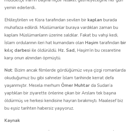
müddetçe İran’ın başına hiçbir felaket gelmeyeceğine her gün
yemin ederlerdi..
Ehlileştirilen ve Kisra tarafından sevilen bir
kaplan
burada
muhafaza edilirdi. Müslümanlar buraya vardıkları zaman bu
kaplanı Müslümanların üzerine saldılar. Fakat bu vahşi kedi,
İslam ordularının ileri hat kumandanı olan
Haşim
tarafından
bir
kılıç darbesi i
le öldürüldü.
Hz. Sad,
Haşim’in bu cesaretine
karşı onun alnından öpmüştü.
Not
: Bizim ancak filmlerde gördüğümüz veya çizgi romanlarda
okuduğumuz bu gibi sahneler İslam tarihinde kerrat defa
yaşanmıştır. Mesela merhum
Ömer Muhtar
da Sudan’a
yaptıkları bir ziyarette önlerine çıkan bir Arslanı tek başına
öldürmüş ve herkesi kendisine hayran bırakmıştı. Maalesef biz
bu eşsiz tarihten habersiz yaşıyoruz.
Kaynak