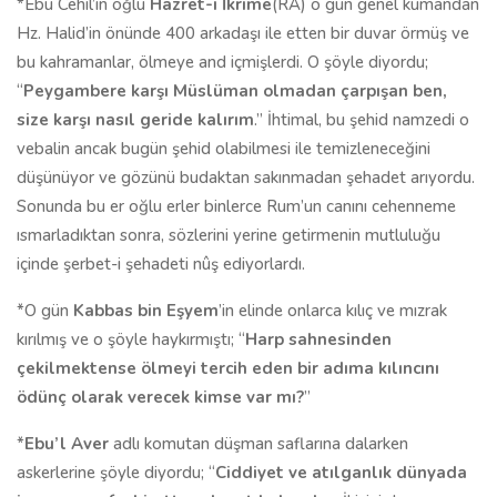
*Ebu Cehil’in oğlu
Hazret-i İkrime
(RA) o gün genel kumandan
Hz. Halid’in önünde 400 arkadaşı ile etten bir duvar örmüş ve
bu kahramanlar, ölmeye and içmişlerdi. O şöyle diyordu;
“
Peygambere karşı Müslüman olmadan çarpışan ben,
size karşı nasıl geride kalırım
.” İhtimal, bu şehid namzedi o
vebalin ancak bugün şehid olabilmesi ile temizleneceğini
düşünüyor ve gözünü budaktan sakınmadan şehadet arıyordu.
Sonunda bu er oğlu erler binlerce Rum’un canını cehenneme
ısmarladıktan sonra, sözlerini yerine getirmenin mutluluğu
içinde şerbet-i şehadeti nûş ediyorlardı.
*O gün
Kabbas bin Eşyem
’in elinde onlarca kılıç ve mızrak
kırılmış ve o şöyle haykırmıştı; “
Harp sahnesinden
çekilmektense ölmeyi tercih eden bir adıma kılıncını
ödünç olarak verecek kimse var mı?
”
*
Ebu’l Aver
adlı komutan düşman saflarına dalarken
askerlerine şöyle diyordu; “
Ciddiyet ve atılganlık dünyada