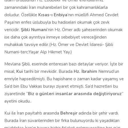
İslam ordusunun Hz. Ebubekir ve Ömer efendilerimiz
zamanındaki İran muharebeleri bir çok kahramanlıklarla
doludur. Özellikle
Kısas-ı Enbiya
’nın müellifi Ahmed Cevdet
Paşa’nın enfes üslubuyla bu hadiseleri okumak çok zevk
vericidir.
Şibli Numani
’nin Hz. Ömer adlı şaheserinden okumak
ise daha çok ayrıntıya inmeye sebebiyet vereceğinden
muhakkak tavsiye edilir.(Hz. Ömer ve Devlet İdaresi- Şibli
Numani-terc:Yaşar Alp Hikmet Yay.)
Mevlana Şibli, eserinde enteresan bazı detaylar veriyor. İşte bir
misal;
Kui
tarihi bir mevkidir. Burada
Hz. İbrahim
Nemrud’un
emriyle hapsedilmişti. Bu hapishane o zaman kadar yaşamış ve
Sa’d bin Ebu Vakkas burayı ziyaret etmişti. Sa’d hazretleri bu
ziyaretinde “
Biz o günleri insanlar arasında değiştiriyoruz
”
ayetini okudu..
Kui ile İran payitahtı arasında
Behreşir
adında bir şehir vardı.
Burada İran süvarilerinden bir fırka bulunuyordu ki yaşadıkları