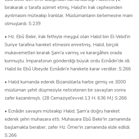
bırakarak o tarafa azimet etmiş, Halid'in Irak cephesinden
ayrılmasını müteakip İranlılar, Müslümanların ilerlemesine mani
olmuşlardı. S:239
• Hz. Ebû Bekir, Irak fethiyle meşgul olan Halid bin El-Velid'in
Suriye tarafına hareket etmesini emretmiş, Halid, birçok
mukavemetleri kırarak Şam'a varmış ve karargâhını orada
kurmuştu. İmparatorun gönderdiği büyük ordu Ecnâdin'de idi.
Halid ile Ebû Ubeyde Ecnâdin'e harekete karar verdiler. S:266
• Halid kumanda ederek Bizanslılarla harbe girmiş ve 3000
müslüman şehit düşmesiyle neticelenen bir savaştan sonra
zafer kazanılmıştı. (28 Cemaziyel'evvel 13 H. 636 M.) S:266
• Ecnâdin savaşını müteakip Halid, Şam'a doğru hareket
ederek şehri muhasara etti. Muhasara Ebû Bekir'in zamanında
başlamakla beraber, zafer Hz. Ömer'in zamanında elde edildi.
S:266