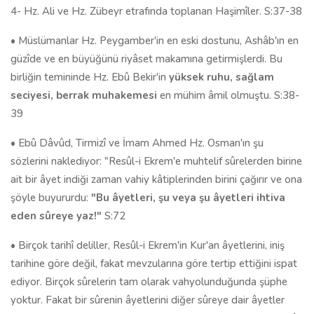
4- Hz. Ali ve Hz. Zübeyr etrafında toplanan Haşimîler. S:37-38
• Müslümanlar Hz. Peygamber'in en eski dostunu, Ashâb'ın en
güzîde ve en büyüğünü riyâset makamına getirmişlerdi. Bu
birliğin temininde Hz. Ebû Bekir'in
yüksek ruhu, sağlam
seciyesi, berrak muhakemesi
en mühim âmil olmuştu. S:38-
39
• Ebû Dâvûd, Tirmizî ve İmam Ahmed Hz. Osman'ın şu
sözlerini naklediyor: "Resûl-i Ekrem'e muhtelif sûrelerden birine
ait bir âyet indiği zaman vahiy kâtiplerinden birini çağırır ve ona
şöyle buyururdu:
"Bu âyetleri, şu veya şu âyetleri ihtiva
eden sûreye yaz!"
S:72
• Birçok tarihî deliller, Resûl-i Ekrem'in Kur'an âyetlerini, iniş
tarihine göre değil, fakat mevzularına göre tertip ettiğini ispat
ediyor. Birçok sûrelerin tam olarak vahyolunduğunda şüphe
yoktur. Fakat bir sûrenin âyetlerini diğer sûreye dair âyetler