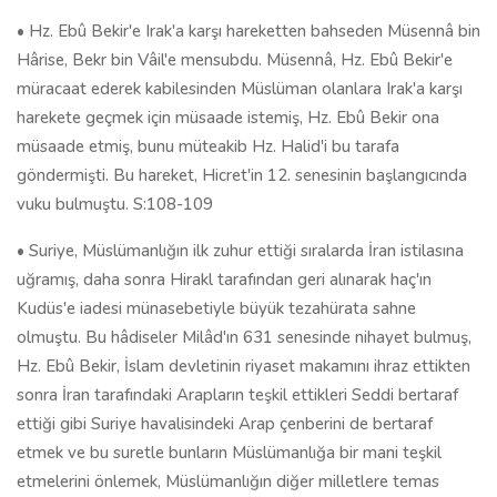
• Hz. Ebû Bekir'e Irak'a karşı hareketten bahseden Müsennâ bin
Hârise, Bekr bin Vâil'e mensubdu. Müsennâ, Hz. Ebû Bekir'e
müracaat ederek kabilesinden Müslüman olanlara Irak'a karşı
harekete geçmek için müsaade istemiş, Hz. Ebû Bekir ona
müsaade etmiş, bunu müteakib Hz. Halid'i bu tarafa
göndermişti. Bu hareket, Hicret'in 12. senesinin başlangıcında
vuku bulmuştu. S:108-109
• Suriye, Müslümanlığın ilk zuhur ettiği sıralarda İran istilasına
uğramış, daha sonra Hirakl tarafından geri alınarak haç'ın
Kudüs'e iadesi münasebetiyle büyük tezahürata sahne
olmuştu. Bu hâdiseler Milâd'ın 631 senesinde nihayet bulmuş,
Hz. Ebû Bekir, İslam devletinin riyaset makamını ihraz ettikten
sonra İran tarafındaki Arapların teşkil ettikleri Seddi bertaraf
ettiği gibi Suriye havalisindeki Arap çenberini de bertaraf
etmek ve bu suretle bunların Müslümanlığa bir mani teşkil
etmelerini önlemek, Müslümanlığın diğer milletlere temas