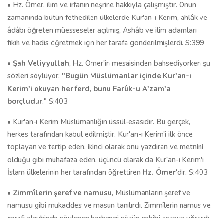
• Hz. Ömer, ilim ve irfanın neşrine hakkıyla çalışmıştır. Onun
zamanında bütün fethedilen ülkelerde Kur'an-ı Kerim, ahlâk ve
âdâbı öğreten müesseseler açılmış, Ashâb ve ilim adamları
fıkıh ve hadis öğretmek için her tarafa gönderilmişlerdi. S:399
•
Şah Veliyyullah
, Hz. Ömer'in mesaisinden bahsediyorken şu
sözleri söylüyor:
"Bugün Müslümanlar içinde Kur'an-ı
Kerim'i okuyan her ferd, bunu Farûk-u A'zam'a
borçludur
." S:403
• Kur'an-ı Kerim Müslümanlığın üssül-esasıdır. Bu gerçek,
herkes tarafından kabul edilmiştir. Kur'an-ı Kerim'i ilk önce
toplayan ve tertip eden, ikinci olarak onu yazdıran ve metnini
olduğu gibi muhafaza eden, üçüncü olarak da Kur'an-ı Kerim'i
İslam ülkelerinin her tarafından öğrettiren
Hz. Ömer
'dir. S:403
•
Zimmîlerin şeref ve namusu
, Müslümanların şeref ve
namusu gibi mukaddes ve masun tanılırdı. Zimmîlerin namus ve