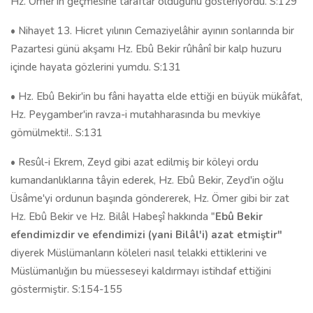
Hz. Ömer'in geçmesine taraftar olduğunu gösteriyordu. S:129
• Nihayet 13. Hicret yılının Cemaziyelâhir ayının sonlarında bir
Pazartesi günü akşamı Hz. Ebû Bekir rûhânî bir kalp huzuru
içinde hayata gözlerini yumdu. S:131
• Hz. Ebû Bekir'in bu fâni hayatta elde ettiği en büyük mükâfat,
Hz. Peygamber'in ravza-i mutahharasında bu mevkiye
gömülmekti!.. S:131
• Resûl-i Ekrem, Zeyd gibi azat edilmiş bir köleyi ordu
kumandanlıklarına tâyin ederek, Hz. Ebû Bekir, Zeyd'in oğlu
Üsâme'yi ordunun başında göndererek, Hz. Ömer gibi bir zat
Hz. Ebû Bekir ve Hz. Bilâl Habeşî hakkında "
Ebû Bekir
efendimizdir ve efendimizi (yani Bilâl'i) azat etmiştir"
diyerek Müslümanların köleleri nasıl telakki ettiklerini ve
Müslümanlığın bu müesseseyi kaldırmayı istihdaf ettiğini
göstermiştir. S:154-155