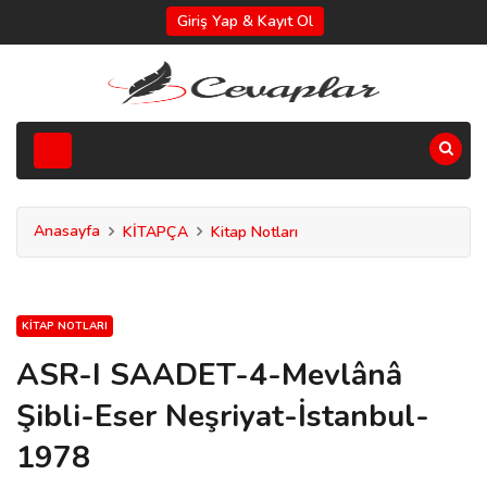
Giriş Yap & Kayıt Ol
Anasayfa
KİTAPÇA
Kitap Notları
KITAP NOTLARI
ASR-I SAADET-4-Mevlânâ
Şibli-Eser Neşriyat-İstanbul-
1978