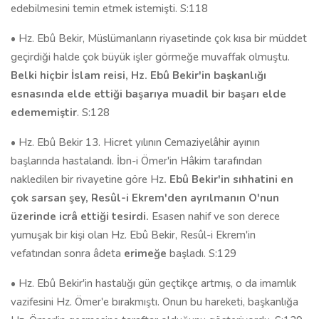
edebilmesini temin etmek istemişti. S:118
• Hz. Ebû Bekir, Müslümanların riyasetinde çok kısa bir müddet
geçirdiği halde çok büyük işler görmeğe muvaffak olmuştu.
Belki hiçbir İslam reisi, Hz. Ebû Bekir'in başkanlığı
esnasında elde ettiği başarıya muadil bir başarı elde
edememiştir
. S:128
• Hz. Ebû Bekir 13. Hicret yılının Cemaziyelâhir ayının
başlarında hastalandı. İbn-i Ömer'in Hâkim tarafından
nakledilen bir rivayetine göre Hz
. Ebû Bekir'in sıhhatini en
çok sarsan şey, Resûl-i Ekrem'den ayrılmanın O'nun
üzerinde icrâ ettiği tesirdi.
Esasen nahif ve son derece
yumuşak bir kişi olan Hz. Ebû Bekir, Resûl-i Ekrem'in
vefatından sonra âdeta
erimeğe
başladı. S:129
• Hz. Ebû Bekir'in hastalığı gün geçtikçe artmış, o da imamlık
vazifesini Hz. Ömer'e bırakmıştı. Onun bu hareketi, başkanlığa