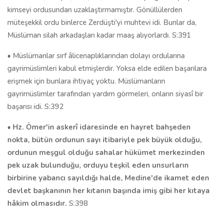
kimseyi ordusundan uzaklaştırmamıştır. Gönüllülerden
müteşekkil ordu binlerce Zerdüşti'yi muhtevi idi. Bunlar da,
Müslüman silah arkadaşları kadar maaş alıyorlardı. S:391
• Müslümanlar sırf âlicenaplıklarından dolayı ordularına
gayrimüslimleri kabul etmişlerdir. Yoksa elde edilen başarılara
erişmek için bunlara ihtiyaç yoktu. Müslümanların
gayrimüslimler tarafından yardım görmeleri, onların siyasî bir
başarısı idi. S:392
•
Hz. Ömer'in askerî idaresinde en hayret bahşeden
nokta, bütün ordunun sayı itibariyle pek büyük olduğu,
ordunun meşgul olduğu sahalar hükümet merkezinden
pek uzak bulunduğu, orduyu teşkil eden unsurların
birbirine yabancı sayıldığı halde, Medine'de ikamet eden
devlet başkanının her kıtanın başında imiş gibi her kıtaya
hâkim olmasıdır.
S:398