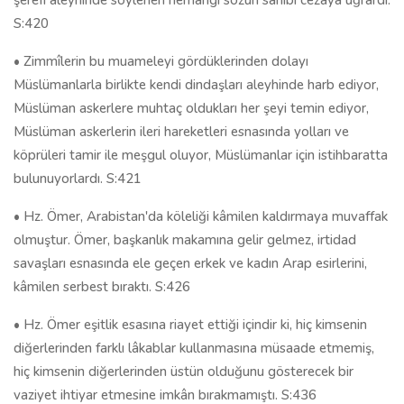
şerefi aleyhinde söylenen herhangi sözün sahibi cezaya uğrardı.
S:420
• Zimmîlerin bu muameleyi gördüklerinden dolayı
Müslümanlarla birlikte kendi dindaşları aleyhinde harb ediyor,
Müslüman askerlere muhtaç oldukları her şeyi temin ediyor,
Müslüman askerlerin ileri hareketleri esnasında yolları ve
köprüleri tamir ile meşgul oluyor, Müslümanlar için istihbaratta
bulunuyorlardı. S:421
• Hz. Ömer, Arabistan'da köleliği kâmilen kaldırmaya muvaffak
olmuştur. Ömer, başkanlık makamına gelir gelmez, irtidad
savaşları esnasında ele geçen erkek ve kadın Arap esirlerini,
kâmilen serbest bıraktı. S:426
• Hz. Ömer eşitlik esasına riayet ettiği içindir ki, hiç kimsenin
diğerlerinden farklı lâkablar kullanmasına müsaade etmemiş,
hiç kimsenin diğerlerinden üstün olduğunu gösterecek bir
vaziyet ihtiyar etmesine imkân bırakmamıştı. S:436