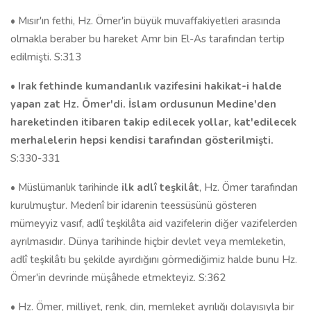
• Mısır'ın fethi, Hz. Ömer'in büyük muvaffakiyetleri arasında
olmakla beraber bu hareket Amr bin El-As tarafından tertip
edilmişti. S:313
•
Irak fethinde kumandanlık vazifesini hakikat-i halde
yapan zat Hz. Ömer'di. İslam ordusunun Medine'den
hareketinden itibaren takip edilecek yollar, kat'edilecek
merhalelerin hepsi kendisi tarafından gösterilmişti.
S:330-331
• Müslümanlık tarihinde
ilk adlî teşkilât
, Hz. Ömer tarafından
kurulmuştur. Medenî bir idarenin teessüsünü gösteren
mümeyyiz vasıf, adlî teşkilâta aid vazifelerin diğer vazifelerden
ayrılmasıdır. Dünya tarihinde hiçbir devlet veya memleketin,
adlî teşkilâtı bu şekilde ayırdığını görmediğimiz halde bunu Hz.
Ömer'in devrinde müşâhede etmekteyiz. S:362
• Hz. Ömer, milliyet, renk, din, memleket ayrılığı dolayısıyla bir