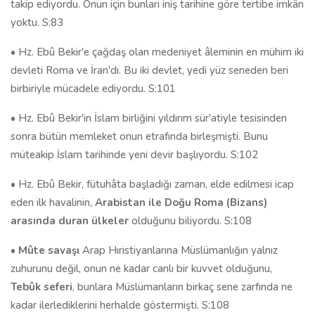
takip ediyordu. Onun için bunları iniş tarihine göre tertibe imkân
yoktu. S:83
• Hz. Ebû Bekir'e çağdaş olan medeniyet âleminin en mühim iki
devleti Roma ve İran'dı. Bu iki devlet, yedi yüz seneden beri
birbiriyle mücadele ediyordu. S:101
• Hz. Ebû Bekir'in İslam birliğini yıldırım sür'atiyle tesisinden
sonra bütün memleket onun etrafında birleşmişti. Bunu
müteakip İslam tarihinde yeni devir başlıyordu. S:102
• Hz. Ebû Bekir, fütuhâta başladığı zaman, elde edilmesi icap
eden ilk havalinin,
Arabistan ile Doğu Roma (Bizans)
arasında duran ülkeler
olduğunu biliyordu. S:108
•
Mûte savaşı
Arap Hıristiyanlarına Müslümanlığın yalnız
zuhurunu değil, onun ne kadar canlı bir kuvvet olduğunu,
Tebûk seferi
, bunlara Müslümanların birkaç sene zarfında ne
kadar ilerlediklerini herhalde göstermişti. S:108