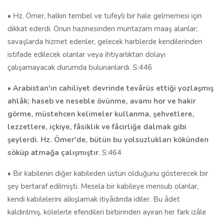
• Hz. Ömer, halkın tembel ve tufeyli bir hale gelmemesi için
dikkat ederdi. Onun hazinesinden muntazam maaş alanlar;
savaşlarda hizmet edenler, gelecek harblerde kendilerinden
istifade edilecek olanlar veya ihtiyarlıktan dolayı
çalışamayacak durumda bulunanlardı. S:446
•
Arabistan'ın cahiliyet devrinde tevârüs ettiği yozlaşmış
ahlâk; haseb ve neseble övünme, avamı hor ve hakir
görme, müstehcen kelimeler kullanma, şehvetlere,
lezzetlere, içkiye, fâsiklik ve fâcirliğe dalmak gibi
şeylerdi. Hz. Ömer'de, bütün bu yolsuzlukları kökünden
söküp atmağa çalışmıştır
. S:464
• Bir kabilenin diğer kabileden üstün olduğunu gösterecek bir
şey bertaraf edilmişti. Mesela bir kabileye mensub olanlar,
kendi kabilelerini alkışlamak itiyâdında idiler. Bu âdet
kaldırılmış, kölelerle efendileri birbirinden ayıran her fark izâle