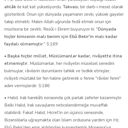
ahlâk
ile kat kat yükseliyordu.
Takvası
, bir darb-ı mesel olarak
gösterilirdi. Onun için dünyada yaşamanın zevki, yüksek gayeler
takip etmekti. Malını Allah uğrunda fedâ etmek onun için
müstesna bir zevkti. Resûl-i Ekrem buyuruyor ki: "
Dünyada
hiçbir kimsenin malı benim için Ebû Bekir'in malı kadar
faydalı olmamıştır
." S:169
•
Başka hiçbir millet, Müslümanlar kadar, rivâyette itina
etmemiştir.
Müslümanlar, her rivâyetin müselsel senedini
bulmuşlar, râvilerin durumlarını tahkik ve tedkik etmişler,
rivâyeti müstakil bir fen haline getirerek o fenne "râviler fenni"
adını vermişlerdir. S:186
• Halid, Irak harekâtı esnasında çok parlak zaferler kazanmıştır.
Belki Halid, Irak savaşlarını neticelendirmeğe muvaffak
olabilirdi. Fakat Halid, Hicret'in on üçüncü senesinde,
Bizanslılarla uğraşmakta olan İslam ordusuna yardım için Hz.
Ebû Bekir'den emir aldığından kumandanlığı Müsenna'ya