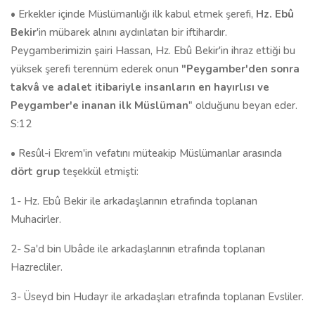
• Erkekler içinde Müslümanlığı ilk kabul etmek şerefi,
Hz. Ebû
Bekir
'in mübarek alnını aydınlatan bir iftihardır.
Peygamberimizin şairi Hassan, Hz. Ebû Bekir'in ihraz ettiği bu
yüksek şerefi terennüm ederek onun
"Peygamber'den sonra
takvâ ve adalet itibariyle insanların en hayırlısı ve
Peygamber'e inanan ilk Müslüman
" olduğunu beyan eder.
S:12
• Resûl-i Ekrem'in vefatını müteakip Müslümanlar arasında
dört grup
teşekkül etmişti:
1- Hz. Ebû Bekir ile arkadaşlarının etrafında toplanan
Muhacirler.
2- Sa'd bin Ubâde ile arkadaşlarının etrafında toplanan
Hazrecliler.
3- Üseyd bin Hudayr ile arkadaşları etrafında toplanan Evsliler.