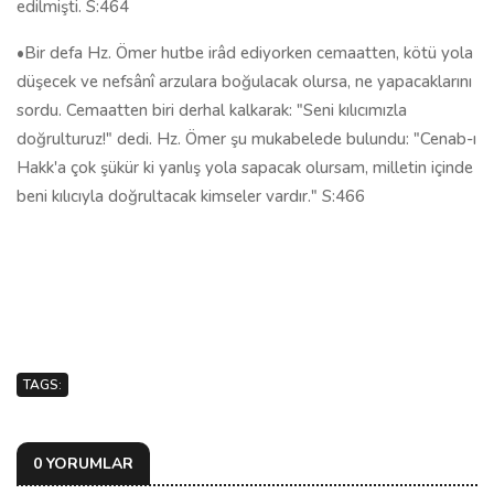
edilmişti. S:464
•Bir defa Hz. Ömer hutbe irâd ediyorken cemaatten, kötü yola
düşecek ve nefsânî arzulara boğulacak olursa, ne yapacaklarını
sordu. Cemaatten biri derhal kalkarak: "Seni kılıcımızla
doğrulturuz!" dedi. Hz. Ömer şu mukabelede bulundu: "Cenab-ı
Hakk'a çok şükür ki yanlış yola sapacak olursam, milletin içinde
beni kılıcıyla doğrultacak kimseler vardır." S:466
TAGS:
0 YORUMLAR