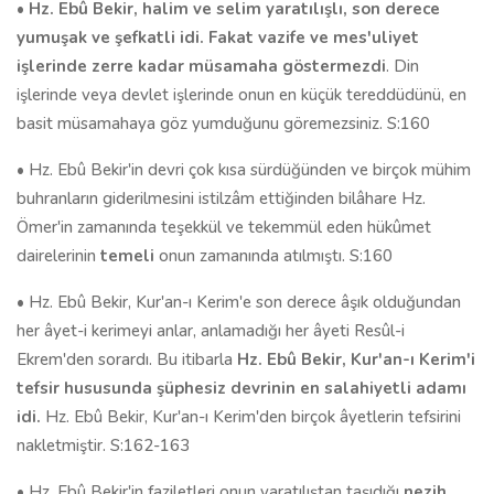
•
Hz. Ebû Bekir, halim ve selim yaratılışlı, son derece
yumuşak ve şefkatli idi. Fakat vazife ve mes'uliyet
işlerinde zerre kadar müsamaha göstermezdi
. Din
işlerinde veya devlet işlerinde onun en küçük tereddüdünü, en
basit müsamahaya göz yumduğunu göremezsiniz. S:160
• Hz. Ebû Bekir'in devri çok kısa sürdüğünden ve birçok mühim
buhranların giderilmesini istilzâm ettiğinden bilâhare Hz.
Ömer'in zamanında teşekkül ve tekemmül eden hükûmet
dairelerinin
temeli
onun zamanında atılmıştı. S:160
• Hz. Ebû Bekir, Kur'an-ı Kerim'e son derece âşık olduğundan
her âyet-i kerimeyi anlar, anlamadığı her âyeti Resûl-i
Ekrem'den sorardı. Bu itibarla
Hz. Ebû Bekir, Kur'an-ı Kerim'i
tefsir hususunda şüphesiz devrinin en salahiyetli adamı
idi.
Hz. Ebû Bekir, Kur'an-ı Kerim'den birçok âyetlerin tefsirini
nakletmiştir. S:162-163
• Hz. Ebû Bekir'in faziletleri onun yaratılıştan taşıdığı
nezih