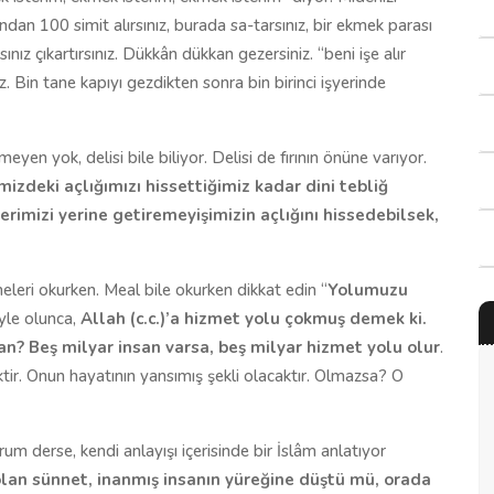
rından 100 simit alırsınız, burada sa-tarsınız, bir ekmek parası
rsınız çıkartırsınız. Dükkân dükkan gezersiniz. “beni işe alır
z. Bin tane kapıyı gezdikten sonra bin birinci işyerinde
yen yok, delisi bile biliyor. Delisi de fırının önüne varıyor.
izdeki açlığımızı hissettiğimiz kadar dini tebliğ
rimizi yerine getiremeyişimizin açlığını hissedebilsek,
meleri okurken. Meal bile okurken dikkat edin “
Yolumuzu
öyle olunca,
Allah (c.c.)’a hizmet yolu çokmuş demek ki.
man? Beş milyar insan varsa, beş milyar hizmet yolu olur
.
r. Onun hayatının yansımış şekli olacaktır. Olmazsa? O
um derse, kendi anlayışı içerisinde bir İslâm anlatıyor
olan sünnet, inanmış insanın yüreğine düştü mü, orada