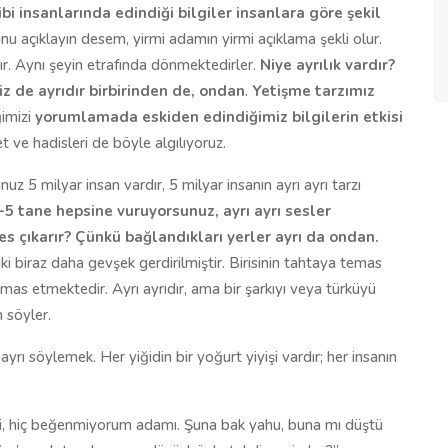
bi insanlarında edindiği bilgiler insanlara göre şekil
u açıklayın desem, yirmi adamın yirmi açıklama şekli olur.
r. Aynı şeyin etrafında dönmektedirler.
Niye ayrılık vardır?
z de ayrıdır birbirinden de, ondan
.
Yetişme tarzımız
ğimizi
yorumlamada
eskiden edindiğimiz bilgilerin etkisi
et ve hadisleri de böyle algılıyoruz.
z 5 milyar insan vardır, 5 milyar insanın ayrı ayrı tarzı
4-5 tane hepsine vuruyorsunuz, ayrı ayrı sesler
es çıkarır? Çünkü bağlandıkları yerler ayrı da ondan.
ininki biraz daha gevşek gerdirilmiştir. Birisinin tahtaya temas
mas etmektedir. Ayrı ayrıdır, ama bir şarkıyı veya türküyü
 söyler.
 ayrı söylemek. Her yiğidin bir yoğurt yiyişi vardır; her insanın
lini, hiç beğenmiyorum adamı. Şuna bak yahu, buna mı düştü