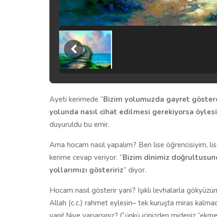
Ayeti kerimede “
Bizim yolumuzda gayret gösteren
yolunda nasıl cihat edilmesi gerekiyorsa öylesi
duyuruldu bu emir.
Ama hocam nasıl yapalım? Ben lise öğrencisiyim, lis
kerime cevap veriyor. “
Bizim dinimiz doğrultusund
yollarımızı gösteririz
” diyor.
Hocam nasıl gösterir yani? Işıklı levhalarla gökyüzün
Allah (c.c.) rahmet eylesin– tek kuruşta miras kalmad
yani! Niye yaparsınız? Çünkü içinizden mideniz “ekme