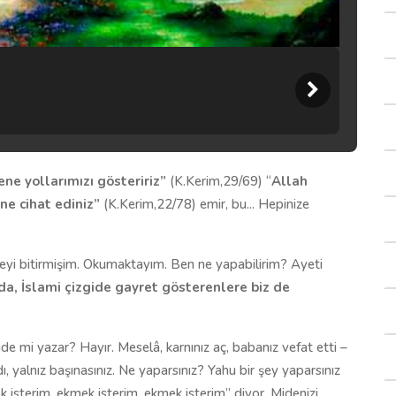
e yollarımızı gösteririz”
(K.Kerim,29/69) “
Allah
ne cihat ediniz”
(K.Kerim,22/78) emir, bu... Hepinize
eyi bitirmişim. Okumaktayım. Ben ne yapabilirim? Ayeti
a, İslami çizgide gayret gösterenlere biz de
de mi yazar? Hayır. Meselâ, karnınız aç, babanız vefat etti –
ı, yalnız başınasınız. Ne yaparsınız? Yahu bir şey yaparsınız
k isterim, ekmek isterim, ekmek isterim” diyor. Midenizi