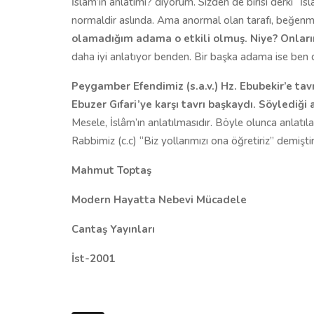
İslâm’ın anlatımı? diyorum. Sizden de birisi derki “İ
normaldir aslında. Ama anormal olan tarafı, beğen
olamadığım adama o etkili olmuş. Niye? Onların
daha iyi anlatıyor benden. Bir başka adama ise ben d
Peygamber Efendimiz (s.a.v.) Hz. Ebubekir’e tavrı
Ebuzer Gıfari’ye karşı tavrı başkaydı. Söylediği 
Mesele, İslâm’ın anlatılmasıdır. Böyle olunca anlatılan
Rabbimiz (c.c) “Biz yollarımızı ona öğretiriz” demiştir
Mahmut Toptaş
Modern Hayatta Nebevi Mücadele
Cantaş Yayınları
İst-2001