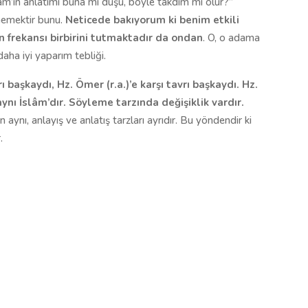
slâm’ın anlatımı buna mı düşü, böyle takdim mi olur?”
memektir bunu.
Neticede bakıyorum ki benim etkili
 frekansı birbirini tutmaktadır da ondan
. O, o adama
aha iyi yaparım tebliği.
 başkaydı, Hz. Ömer (r.a.)’e karşı tavrı başkaydı. Hz.
aynı İslâm’dır. Söyleme tarzında değişiklik vardır.
 aynı, anlayış ve anlatış tarzları ayrıdır. Bu yöndendir ki
.