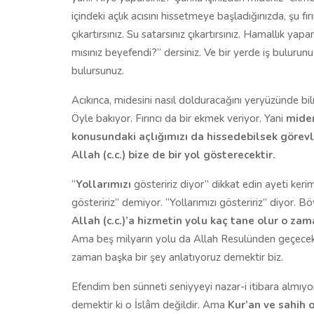
içindeki açlık acısını hissetmeye başladığınızda, şu fı
çıkartırsınız. Su satarsınız çıkartırsınız. Hamallık yapa
mısınız beyefendi?” dersiniz. Ve bir yerde iş bulurunu
bulursunuz.
Acıkınca, midesini nasıl dolduracağını yeryüzünde bilme
Öyle bakıyor. Fırıncı da bir ekmek veriyor. Yani
midem
konusundaki açlığımızı da hissedebilsek görevle
Allah (c.c.) bize de bir yol gösterecektir.
“
Yollarımızı
gösteririz diyor” dikkat edin ayeti keri
gösteririz” demiyor. “Yollarımızı gösteririz” diyor. B
Allah (c.c.)’a hizmetin yolu kaç tane olur o za
Ama beş milyarın yolu da Allah Resulünden geçecekti
zaman başka bir şey anlatıyoruz demektir biz.
Efendim ben sünneti seniyyeyi nazar-i itibara almıyor
demektir ki o İslâm değildir. Ama
Kur’an ve sahih 