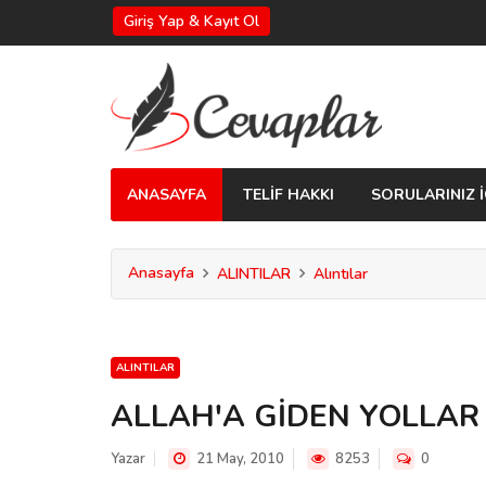
Giriş Yap & Kayıt Ol
ANASAYFA
TELİF HAKKI
SORULARINIZ İ
Anasayfa
ALINTILAR
Alıntılar
ALINTILAR
ALLAH'A GİDEN YOLLAR
Yazar
21 May, 2010
8253
0