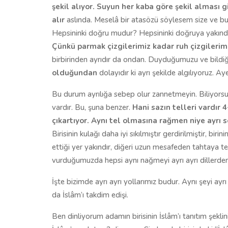
şekil alıyor. Suyun her kaba göre şekil alması gi
alır
aslında. Meselâ bir atasözü söylesem size ve bun
Hepsininki doğru mudur? Hepsininki doğruya yakındı
Çünkü parmak çizgilerimiz kadar ruh çizgilerimi
birbirinden ayrıdır da ondan. Duyduğumuzu ve bildi
olduğundan
dolayıdır ki ayrı şekilde algılıyoruz. Ay
Bu durum ayrılığa sebep olur zannetmeyin. Biliyorsunu
vardır. Bu, şuna benzer.
Hani sazın telleri vardır 
çıkartıyor. Aynı tel olmasına rağmen niye ayrı s
Birisinin kulağı daha iyi sıkılmıştır gerdirilmiştir, bir
ettiği yer yakındır, diğeri uzun mesafeden tahtaya te
vurduğumuzda hepsi aynı nağmeyi ayrı ayrı dillerden
İşte bizimde ayrı ayrı yollarımız budur. Aynı şeyi ayrı
da İslâm’ı takdim edişi.
Ben dinliyorum adamın birisinin İslâm’ı tanıtım şek