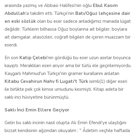
arasında yazmış ve Abbasi Halifesi'nin oğlu
Ebul Kasım
Abdullah
'a takdim etti. Türkçe'nin
Batı/Oğuz lehçesine dair
en eski sözlük
olan bu eser sadece anladığımız manada lügat
değildir. Türklerin bilhassa Oğuz boylarına ait bilgiler, boylara
ait damgalar, atasözleri, coğrafi bilgileri de içeren muazzam bir
eserdi.
En son
Katip Çelebi
'nin gördüğü bu eser uzun asırlar boyunca
kayıptı. Meraklıları eseri arıyor ama bir türlü ele geçirilemiyordu.
Kaşgarlı Mahmud'un Türkçe'nin gramer kurallarını anlatan
Kitabu Cevahirun Nahv fi Lugati't Türk
isimli(1) diğer eseri
ile birlikte pek çok kimse umudunu kesmişti. Kitap adeta bir
saklı inci hüviyetine bürünmüştü.
Saklı İnci Emin Ellere Geçiyor
Gelin bu saklı incinin nasıl olupta Ali Emiri Efendi'ye ulaştığını
bizzat kendisinin ağzından okuyalım : " Âdetim veçhile haftada