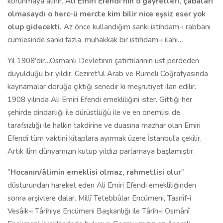
korunmaya alınır.
Ali Emiri Efendi'nin o gayretleri, çabaları
olmasaydı o herc-ü mercte kim bilir nice eşsiz eser yok
olup gidecekti.
Az önce kullandığım sanki istihdam-ı rabbani
cümlesinde sanki fazla, muhakkak bir istihdam-ı ilahi…
Yıl 1908'dir…Osmanlı Devletinin çatırtılarının üst perdeden
duyulduğu bir yıldır. Ceziret'ül Arab ve Rumeli Coğrafyasında
kaynamalar doruğa çıktığı senedir ki meşrutiyet ilan edilir.
1908 yılında Ali Emiri Efendi emekliliğini ister. Gittiği her
şehirde dindarlığı ile dürüstlüğü ile ve en önemlisi de
tarafsızlığı ile halkın takdirine ve duasına mazhar olan Emiri
Efendi tüm vaktini kitaplara ayırmak üzere İstanbul'a çekilir.
Artık ilim dünyamızın kutup yıldızı parlamaya başlamıştır.
"
Hocanın/âlimin emeklisi olmaz, rahmetlisi olur
"
düsturundan hareket eden Ali Emiri Efendi emekliliğinden
sonra arşivlere dalar. Millî Tetebbûlar Encümeni, Tasnîf-i
Vesâik-i Târihiye Encümeni Başkanlığı ile Târih-i Osmânî