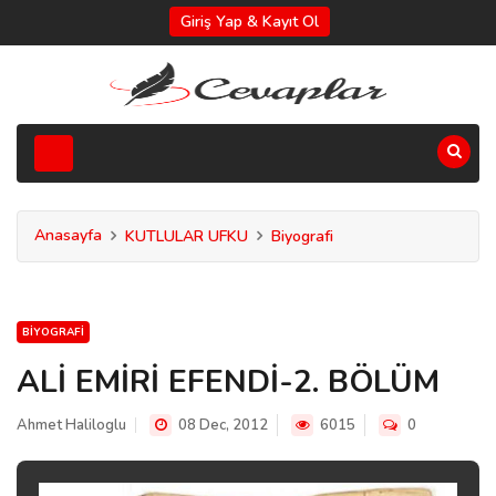
Giriş Yap & Kayıt Ol
Anasayfa
KUTLULAR UFKU
Biyografi
BIYOGRAFI
ALİ EMİRİ EFENDİ-2. BÖLÜM
Ahmet Haliloglu
08 Dec, 2012
6015
0