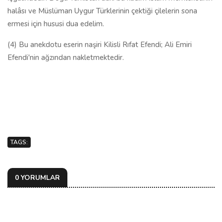
halâsı ve Müslüman Uygur Türklerinin çektiği çilelerin sona
ermesi için hususi dua edelim.
(4) Bu anekdotu eserin naşiri Kilisli Rıfat Efendi; Ali Emiri
Efendi'nin ağzından nakletmektedir.
TAGS:
0 YORUMLAR