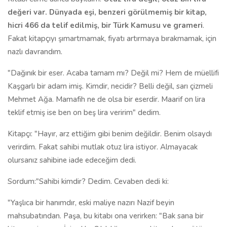
değeri var. Dünyada eşi, benzeri görülmemiş bir kitap,
hicri 466 da telif edilmiş, bir Türk Kamusu ve grameri
.
Fakat kitapçıyı şımartmamak, fiyatı artırmaya bırakmamak, için
nazlı davrandım.
"Dağınık bir eser. Acaba tamam mı? Değil mi? Hem de müellifi
Kaşgarlı bir adam imiş. Kimdir, necidir? Belli değil, sarı çizmeli
Mehmet Ağa. Mamafih ne de olsa bir eserdir. Maarif on lira
teklif etmiş ise ben on beş lira veririm" dedim.
Kitapçı: "Hayır, arz ettiğim gibi benim değildir. Benim olsaydı
verirdim. Fakat sahibi mutlak otuz lira istiyor. Almayacak
olursanız sahibine iade edeceğim dedi.
Sordum:"Sahibi kimdir? Dedim. Cevaben dedi ki:
"Yaşlıca bir hanımdır, eski maliye nazırı Nazif beyin
mahsubatından. Paşa, bu kitabı ona verirken: "Bak sana bir