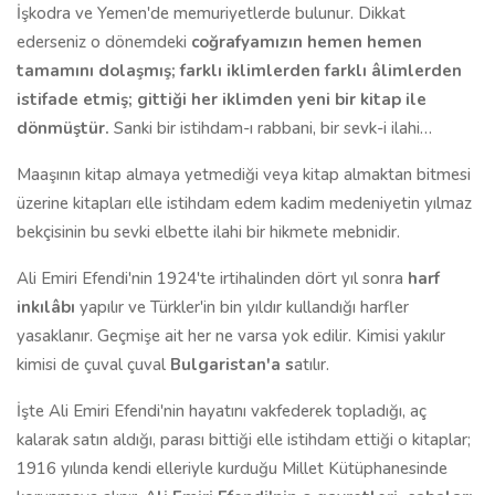
İşkodra ve Yemen'de memuriyetlerde bulunur. Dikkat
ederseniz o dönemdeki
coğrafyamızın hemen hemen
tamamını dolaşmış; farklı iklimlerden farklı âlimlerden
istifade etmiş; gittiği her iklimden yeni bir kitap ile
dönmüştür.
Sanki bir istihdam-ı rabbani, bir sevk-i ilahi…
Maaşının kitap almaya yetmediği veya kitap almaktan bitmesi
üzerine kitapları elle istihdam edem kadim medeniyetin yılmaz
bekçisinin bu sevki elbette ilahi bir hikmete mebnidir.
Ali Emiri Efendi'nin 1924'te irtihalinden dört yıl sonra
harf
inkılâbı
yapılır ve Türkler'in bin yıldır kullandığı harfler
yasaklanır. Geçmişe ait her ne varsa yok edilir. Kimisi yakılır
kimisi de çuval çuval
Bulgaristan'a s
atılır.
İşte Ali Emiri Efendi'nin hayatını vakfederek topladığı, aç
kalarak satın aldığı, parası bittiği elle istihdam ettiği o kitaplar;
1916 yılında kendi elleriyle kurduğu Millet Kütüphanesinde