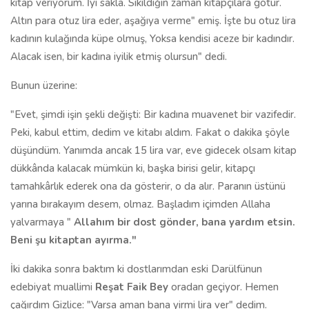
kitap veriyorum. İyi sakla. Sıkıldığın zaman kitapçılara götür.
Altın para otuz lira eder, aşağıya verme" emiş. İşte bu otuz lira
kadının kulağında küpe olmuş, Yoksa kendisi aceze bir kadındır.
Alacak isen, bir kadına iyilik etmiş olursun" dedi.
Bunun üzerine:
"Evet, şimdi işin şekli değişti: Bir kadına muavenet bir vazifedir.
Peki, kabul ettim, dedim ve kitabı aldım. Fakat o dakika şöyle
düşündüm. Yanımda ancak 15 lira var, eve gidecek olsam kitap
dükkânda kalacak mümkün ki, başka birisi gelir, kitapçı
tamahkârlık ederek ona da gösterir, o da alır. Paranın üstünü
yarına bırakayım desem, olmaz. Başladım içimden Allaha
yalvarmaya "
Allahım bir dost gönder, bana yardım etsin.
Beni şu kitaptan ayırma."
İki dakika sonra baktım ki dostlarımdan eski Darülfünun
edebiyat muallimi
Reşat Faik Bey
oradan geçiyor. Hemen
çağırdım Gizlice: "Varsa aman bana yirmi lira ver" dedim.