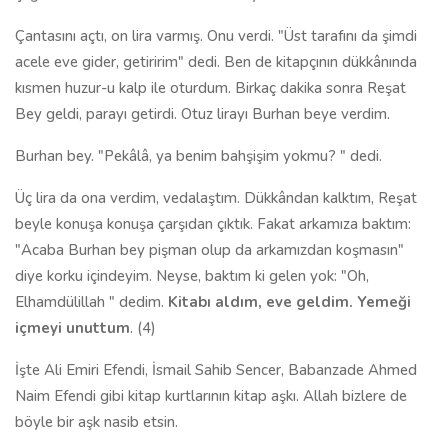
Çantasını açtı, on lira varmış. Onu verdi. "Üst tarafını da şimdi
acele eve gider, getiririm" dedi. Ben de kitapçının dükkânında
kısmen huzur-u kalp ile oturdum. Birkaç dakika sonra Reşat
Bey geldi, parayı getirdi. Otuz lirayı Burhan beye verdim.
Burhan bey. "Pekâlâ, ya benim bahşişim yokmu? " dedi.
Üç lira da ona verdim, vedalaştım. Dükkândan kalktım, Reşat
beyle konuşa konuşa çarşıdan çıktık. Fakat arkamıza baktım:
"Acaba Burhan bey pişman olup da arkamızdan koşmasın"
diye korku içindeyim. Neyse, baktım ki gelen yok: "Oh,
Elhamdülillah " dedim.
Kitabı aldım, eve geldim. Yemeği
içmeyi unuttum
. (4)
İşte Ali Emiri Efendi, İsmail Sahib Sencer, Babanzade Ahmed
Naim Efendi gibi kitap kurtlarının kitap aşkı. Allah bizlere de
böyle bir aşk nasib etsin.