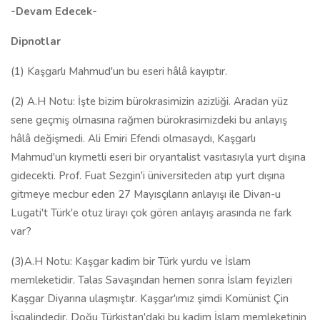
-Devam Edecek-
Dipnotlar
(1) Kaşgarlı Mahmud'un bu eseri hâlâ kayıptır.
(2) A.H Notu: İşte bizim bürokrasimizin azizliği. Aradan yüz
sene geçmiş olmasına rağmen bürokrasimizdeki bu anlayış
hâlâ değişmedi. Ali Emiri Efendi olmasaydı, Kaşgarlı
Mahmud'un kıymetli eseri bir oryantalist vasıtasıyla yurt dışına
gidecekti. Prof. Fuat Sezgin'i üniversiteden atıp yurt dışına
gitmeye mecbur eden 27 Mayısçıların anlayışı ile Divan-u
Lugati't Türk'e otuz lirayı çok gören anlayış arasında ne fark
var?
(3)A.H Notu: Kaşgar kadim bir Türk yurdu ve İslam
memleketidir. Talas Savaşından hemen sonra İslam feyizleri
Kaşgar Diyarına ulaşmıştır. Kaşgar'ımız şimdi Komünist Çin
İşgalindedir. Doğu Türkistan'daki bu kadim İslam memleketinin