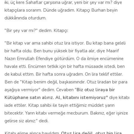
iki, üç kere Sahaflar çarşısına uğrar, yeni bir şey var mı? diye
kitapçılara sorarım. Dünde uğradım. Kitapçı Burhan beyin
dükkânında oturdum.
"Bir şey var mı?" dedim. Kitapçı:
"Bir kitap var ama sahibi otuz lira istiyor. Bu kitap bana geleli
bir hafta oldu. Ben bunu yüksek bir fiyatla alır, diye Maarif
Nazırı Emrullah Efendiye götürdüm. O da ilmiye encümenine
havale etti. Encümen tetkik için bir hafta müsaade istedi, ben
de kabul ettim. Bir hafta sonra uğradım. On lira teklif ettiler.
Ben de "Kitap benim değil, başkasınındır. Otuz liradan bir para
aşağıya vermiyor" dedim. Cevaben "
Biz otuz liraya bir
Kütüphane satın alırız. Al, kitabını istemiyoruz"
diye kitabı
iade ettiler. Kitap sahibi ile tayin ettiğimiz müddet yarın
bitecektir. Yarın kitabı vermeğe mecburum. Bakınız, eğer işinize
gelirse siz alınız:" dedi.
Kitabı elime alınca bayıldım.
Otuz lira değil, otuz bin lira