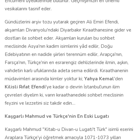
Encümeni üyeliklerinde bulunur. Geçmişimizin en önemli
vesikalarını tasnif eder.
Gündüzlerini arşiv tozu yutarak geçiren Ali Emiri Efendi,
akşamları Divanyolu'ndaki Diyarbakır Kıraathanesine gider ve
dostları ile sohbet eder. Akşamları kurulan bu sohbet
meclisinde Asya'nın kadim isimlerini yâd edilir, Doğu
Edebiyatının en nadide şiirleri terennüm edilir, Arapça'nın,
Farsça'nın, Türkçe'nin en esrarengiz dehlizlerinde ilmin, aşkın,
vahdetin karlı ufuklarında adeta sema edilirdi. Kıraathanenin
müdavimleri arasında kimler yoktur ki;
Yahya Kemal
'den
Kilisli Rıfat Efendi
'ye kadar o devrin İstanbul'unun ilim
çevreleri diyelim ki, varın kıraathanedeki sohbet meclisinin
feyzini ve lezzetini siz takdir edin…
Kaşgarlı Mahmud ve Türkçe'nin En Eski Lugatı
Kaşgarlı Mahmud "Kitab-u Divan-u Lugati't Türk" isimli eserini
Araplara Türkçe'yi öğretmek amacıyla 1071-1073 yılları