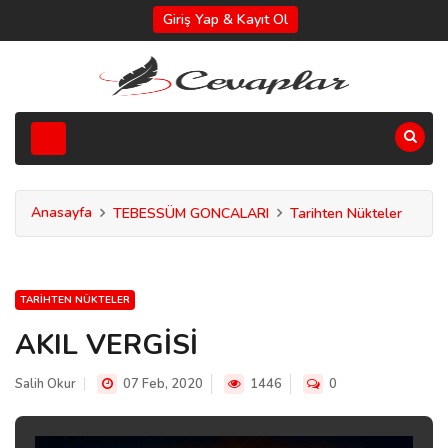
Giriş Yap & Kayıt Ol
Anasayfa
TEBESSÜM GONCALARI
Tarihten Nükteler
TARIHTEN NÜKTELER
AKIL VERGİSİ
Salih Okur
07 Feb, 2020
1446
0