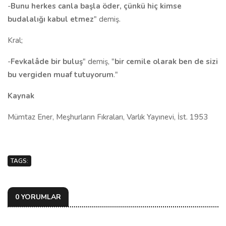
-
Bunu herkes canla başla öder, çünkü hiç kimse
budalalığı kabul etmez
" demiş.
Kral;
-
Fevkalâde bir buluş
" demiş, "
bir cemile olarak ben de sizi
bu vergiden muaf tutuyorum
."
Kaynak
Mümtaz Ener, Meşhurların Fıkraları, Varlık Yayınevi, İst. 1953
TAGS:
0 YORUMLAR