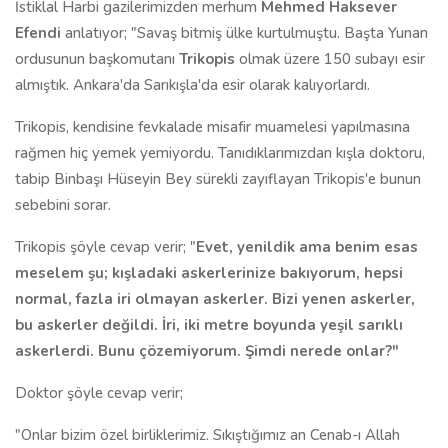
İstiklal Harbi gazilerimizden merhum
Mehmed Haksever
Efendi
anlatıyor; "Savaş bitmiş ülke kurtulmuştu. Başta Yunan
ordusunun başkomutanı
Trikopis
olmak üzere 150 subayı esir
almıştık. Ankara'da Sarıkışla'da esir olarak kalıyorlardı.
Trikopis, kendisine fevkalade misafir muamelesi yapılmasına
rağmen hiç yemek yemiyordu. Tanıdıklarımızdan kışla doktoru,
tabip Binbaşı Hüseyin Bey sürekli zayıflayan Trikopis'e bunun
sebebini sorar.
Trikopis şöyle cevap verir; "
Evet, yenildik ama benim esas
meselem şu; kışladaki askerlerinize bakıyorum, hepsi
normal, fazla iri olmayan askerler. Bizi yenen askerler,
bu askerler değildi. İri, iki metre boyunda yeşil sarıklı
askerlerdi. Bunu çözemiyorum. Şimdi nerede onlar?"
Doktor şöyle cevap verir;
"Onlar bizim özel birliklerimiz. Sıkıştığımız an Cenab-ı Allah