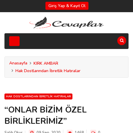
Giriş Yap & Kayıt Ol
Anasayfa
KIRK AMBAR
Hak Dostlarından İbretlik Hatıralar
HAK DOSTLARINDAN İBRETLIK HATIRALAR
“ONLAR BİZİM ÖZEL
BİRLİKLERİMİZ”
Salih Okur
09 Sep, 2020
1468
0