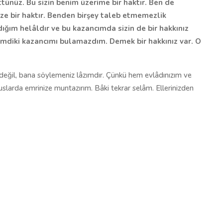
ttünüz. Bu sizin benim üzerime bir haktır. Ben de
e bir haktır.
Benden birşey taleb etmemezlik
ğım helâldır ve bu kazancımda sizin de bir hakkınız
şimdiki kazancımı bulamazdım. Demek bir hakkınız var. O
değil, bana söylemeniz lâzımdır. Çünkü hem evlâdınızım ve
slarda emrinize muntazırım. Bâki tekrar selâm. Ellerinizden