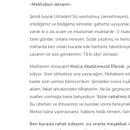
-Mektubun devamı-
Şimdi büyük Üstadım! Siz unutulmuş zannetmeyiniz, f
istediğimiz ve bildiğimiz kimseler gaflette uyuyorlar
vardır ki o da avam ve müslüman insanlardır. O risa
tane gönder, onlara vereyim. Sizde yazılmış ve henü
miktarda ben onları burada eski harflerle tabettireyi
yazarım ve size gönderirim. Tâ ki zâyi' olmasın.
Muhterem Amucam!
Molla Abdülmecid Efendi,
şi
ediyor. Sizin sıhhatinizi ona yazacağım. Muhabere edi
kadar sizin yerinizi bilmiyordum. Şimdiden sonra inşâ
aldım, fakat ahvalinizden bîhaberim. Ne ile geçiniyo
sualleri sormağa bana bahşediyor.
Sizin rahatınız 
Bu cihetleri ve ihtiyacınızı ve bundan sonra birleş
fikrinizi bana yazmazsanız, hakkımı helâl etmem. Gerç
Ben burada rahat edeyim, siz orada meşakkat i