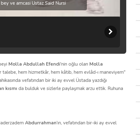
ey ve amcasi Ustaz Said Nursi
beyi
Molla Abdullah Efendi
'nin oğlu olan
Molla
ir talebe, hem hizmetkâr, hem kâtib, hem evlâd-ı maneviyem"
ahikasında vefatından bir iki ay evvel Üstada yazdığı
n kısmı
da bulduk ve sizlerle paylaşmak arzu ettik. Ruhuna
 biraderzadem
Abdurrahman
'ın, vefatından bir-iki ay evvel