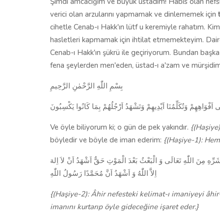
Şimdi amcacığım ve büyük üstadım! Habis olan nefs
verici olan arzularını yapmamak ve dinlememek için
cihetle Cenab-ı Hakk'ın lütf u keremiyle rahatım. Kim
hasletleri kapmamak için ihtilat etmemekteyim. Da
Cenab-ı Hakk'ın şükrü ile geçiriyorum. Bundan başka
fena şeylerden men'eden, üstad-ı a'zam ve mürşidim
بِسْمِ اللّٰهِ الرَّحْمٰنِ الرَّحِيمِ
َى اَفْوَاهِهِمْ وَتُكَلِّمُنَا اَيْدِيهِمْ وَتَشْهَدُ اَرْجُلُهُمْ بِمَا كَانُوا يَكْسِبُونَ
Ve öyle biliyorum ki; o gün de pek yakındır.
{(Haşiye)
böyledir ve böyle de iman ederim:
{(Haşiye-1): Hem 
وَ شَرِّهِ مِنَ اللّٰهِ تَعَالَى وَ الْبَعْثُ بَعْدَ الْمَوْتِ حَقٌّ اَشْهَدُ اَنْ لاَ اِلهَ
اِلاَّ اللّٰهُ وَ اَشْهَدُ اَنَّ مُحَمَّدًا رَسُولُ اللّٰهِ
{(Haşiye-2): Âhir nefesteki kelimat-ı imaniyeyi â
imanını kurtarıp öyle gideceğine işaret eder.}