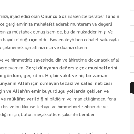
nizi, irşad edici olan
Onuncu Söz
risalenizle beraber
Tahsin
elce gerçi emrinize muhalefet ederek muhterem ve değerli
bınıza müstahak olmuş isem de, bu da mukadder imiş. Ve
n hayırlı olduğu için oldu. Binaenaleyh ben cehalet saikasıyla
çekmemek için affınızı rica ve duanızı dilerim.
e ve himmetiniz sayesinde, din ve âhiretime dokunacak ef'al
 berdevamım.
Gerçi dünyanın değersiz çok musibetlerini
ı gördüm, geçirdim. Hiç bir vakit ve hiç bir zaman
nyanın Allah için olmayan lezaiz ve safası neticesi
çin ve Allah'ın emir buyurduğu yollarda çekilen ve
 ve mükâfat verildiğini
bildiğim ve iman ettiğimden, fena
 his ve bu fikir ise terbiye ve himmetinizle zihnimde ve
diğim için, bütün meşakkatlere şükür ile beraber