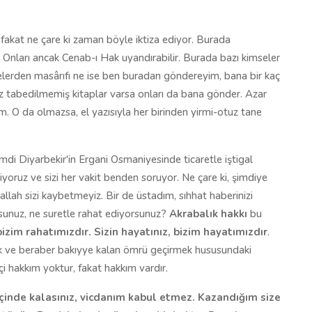
akat ne çare ki zaman böyle iktiza ediyor. Burada
. Onları ancak Cenab-ı Hak uyandırabilir. Burada bazı kimseler
lelerden masârıfı ne ise ben buradan göndereyim, bana bir kaç
z tabedilmemiş kitaplar varsa onları da bana gönder. Azar
m. O da olmazsa, el yazısıyla her birinden yirmi-otuz tane
mdi Diyarbekir'in Ergani Osmaniyesinde ticaretle iştigal
yoruz ve sizi her vakit benden soruyor. Ne çare ki, şimdiye
allah sizi kaybetmeyiz. Bir de üstadım, sıhhat haberinizi
rsunuz, ne suretle rahat ediyorsunuz?
Akrabalık hakkı
bu
bizim rahatımızdır. Sizin hayatınız, bizim hayatımızdır
.
mek ve beraber bakıyye kalan ömrü geçirmek hususundaki
i hakkım yoktur, fakat hakkım vardır.
çinde kalasınız, vicdanım kabul etmez. Kazandığım size