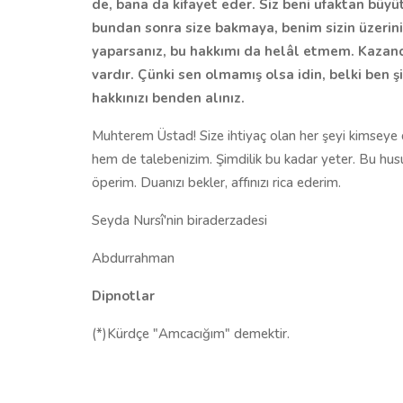
de, bana da kifayet eder. Siz beni ufaktan büyü
bundan sonra size bakmaya, benim sizin üzeriniz
yaparsanız, bu hakkımı da helâl etmem. Kazandı
vardır. Çünki sen olmamış olsa idin, belki ben 
hakkınızı benden alınız.
Muhterem Üstad! Size ihtiyaç olan her şeyi kimseye 
hem de talebenizim. Şimdilik bu kadar yeter. Bu husu
öperim. Duanızı bekler, affınızı rica ederim.
Seyda Nursî'nin biraderzadesi
Abdurrahman
Dipnotlar
(*)Kürdçe "Amcacığım" demektir.