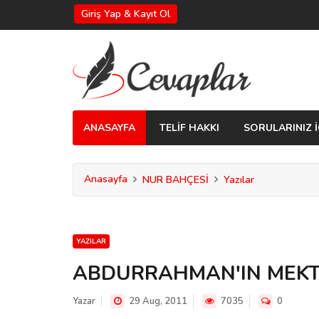
Giriş Yap & Kayıt Ol
ANASAYFA
TELİF HAKKI
SORULARINIZ İ
Anasayfa
NUR BAHÇESİ
Yazılar
YAZILAR
ABDURRAHMAN'IN MEK
Yazar
29 Aug, 2011
7035
0