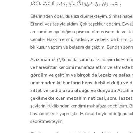
بِاسْمِهِ وَاِنْ مِنْ شَيْءٍ اِلاَّ يُسَبِّحُ بِحَمْدِهِ اَلسَّلاَمُ عَلَيْكُمْ
Ellerinizden öper, duanızı dilemekteyim. Sıhhat haberi
Efend
i vasıtasıyla aldım. Çok teşekkür ederim. Evv
amcamdan ayrıldığıma pişman olmuş isem de ve ita
Cenab-ı Hakk'ın emr ü iradesiyle ve belki de bizim içi
bir kusur yaptım ve belasını da çektim. Bundan sonra 
Aziz mamo
!
(*)
Şunu da şurada arz edeyim ki: Himay
ve harekâttan kendimi muhafaza ettim ve etmekte
gördüm ve çektim ve birçok da lezaiz ve safasın
unutmadım ki; bunların hepsi hebâ olduğu ve dü
zillet ve şedid azab olduğu ve dünyada Allah i
çekilmekte olan mezahim neticesi, sonu lezzet
şeylerin irtikâbından kendimi muhafaza edebildim. Bu
hayalimde yer yapmıştır. Hakikat böyle olduğunu bil
sabretmekteyim.