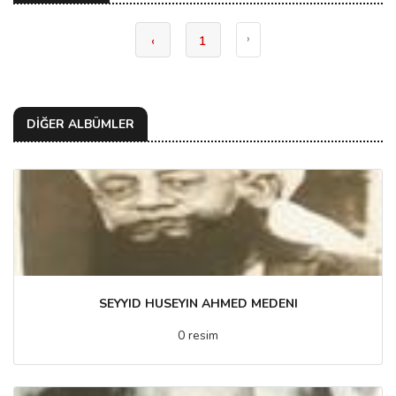
›
‹
1
DİĞER ALBÜMLER
SEYYID HUSEYIN AHMED MEDENI
0 resim