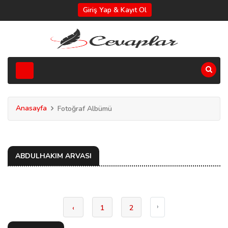
Giriş Yap & Kayıt Ol
Anasayfa
Fotoğraf Albümü
ABDULHAKIM ARVASI
›
‹
1
2