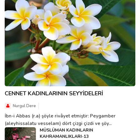
CENNET KADINLARININ SEYYİDELERİ
Nurgul Dere
İbn-i Abbas (r.a) şöyle rivâyet etmiştir: Peygamber
(aleyhissalatu vesselam) dört çizgi çizdi ve şöy...
MÜSLÜMAN KADINLARIN
KAHRAMANLIKLARI-13