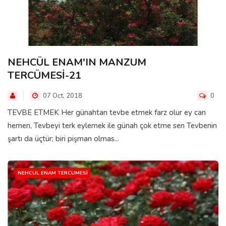
NEHCÜL ENAM'IN MANZUM
TERCÜMESİ-21
07 Oct, 2018
0
TEVBE ETMEK Her günahtan tevbe etmek farz olur ey can
hemen, Tevbeyi terk eylemek ile günah çok etme sen Tevbenin
şartı da üçtür; biri pişman olmas...
NEHCUL ENAM TERCUMESI