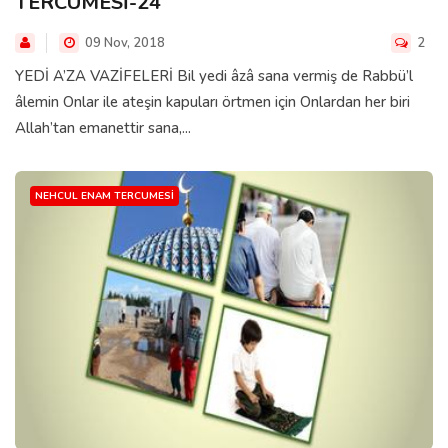
TERCÜMESİ-24
09 Nov, 2018
2
YEDİ A’ZA VAZİFELERİ Bil yedi âzâ sana vermiş de Rabbü’l
âlemin Onlar ile ateşin kapuları örtmen için Onlardan her biri
Allah’tan emanettir sana,...
NEHCUL ENAM TERCUMESI