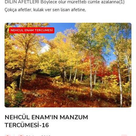
DİLİN AFETLERİ Böylece olur müretteb cümle azalarına(1)
Çokça afetler, kulak ver sen lisan afetine,
NEHCUL ENAM TERCUMESI
NEHCÜL ENAM'IN MANZUM
TERCÜMESİ-16