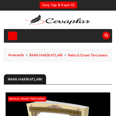
Giriş Yap & Kayıt Ol
Anasayfa
İMAN HAKİKATLARI
Nehcul Enam Tercumesi
İMAN HAKİKATLARI
NEHCUL ENAM TERCUMESI