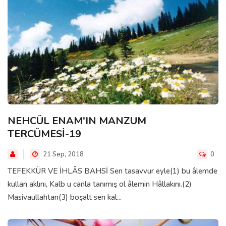
NEHCÜL ENAM'IN MANZUM
TERCÜMESİ-19
21 Sep, 2018
0
TEFEKKÜR VE İHLÂS BAHSİ Sen tasavvur eyle(1) bu âlemde
kullan aklını, Kalb u canla tanımış ol âlemin Hâllakını.(2)
Masivaullahtan(3) boşalt sen kal...