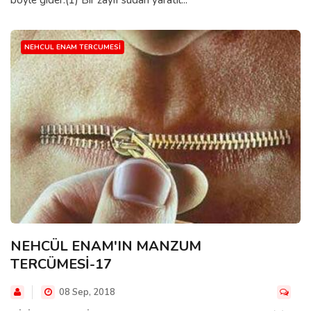
böyle gider.(1) Bir zayıf sudan yaratıl...
NEHCUL ENAM TERCUMESI
NEHCÜL ENAM'IN MANZUM
TERCÜMESİ-17
08 Sep, 2018