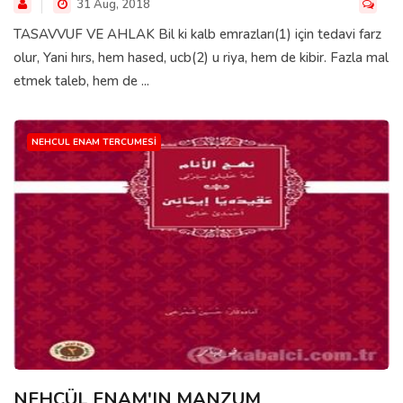
31 Aug, 2018
TASAVVUF VE AHLAK Bil ki kalb emrazları(1) için tedavi farz
olur, Yani hırs, hem hased, ucb(2) u riya, hem de kibir. Fazla mal
etmek taleb, hem de ...
NEHCUL ENAM TERCUMESI
NEHCÜL ENAM'IN MANZUM