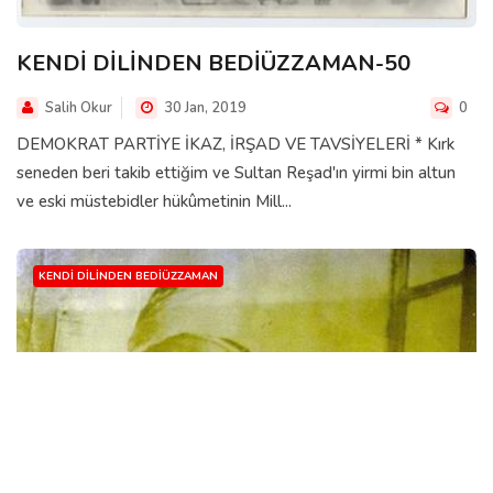
KENDİ DİLİNDEN BEDİÜZZAMAN-50
Salih Okur
30 Jan, 2019
0
DEMOKRAT PARTİYE İKAZ, İRŞAD VE TAVSİYELERİ * Kırk
seneden beri takib ettiğim ve Sultan Reşad'ın yirmi bin altun
ve eski müstebidler hükûmetinin Mill...
KENDI DILINDEN BEDIÜZZAMAN