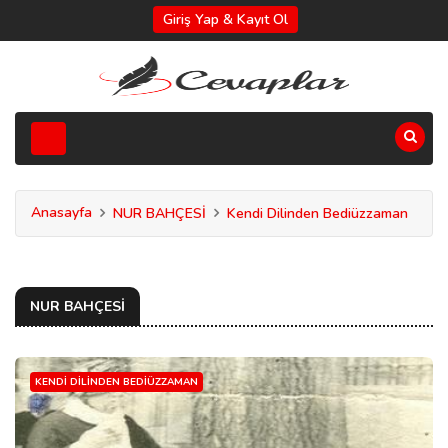
Giriş Yap & Kayıt Ol
Anasayfa
NUR BAHÇESİ
Kendi Dilinden Bediüzzaman
NUR BAHÇESİ
KENDI DILINDEN BEDIÜZZAMAN