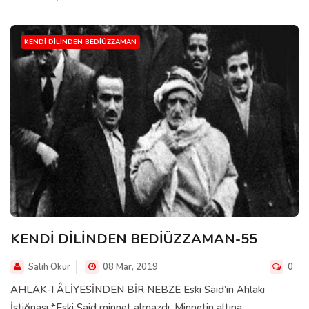
KENDI DILINDEN BEDIÜZZAMAN
KENDİ DİLİNDEN BEDİÜZZAMAN-55
Salih Okur
08 Mar, 2019
0
AHLAK-I ÂLİYESİNDEN BİR NEBZE Eski Said’in Ahlakı
İstiğnası *Eski Said minnet almazdı. Minnetin altına