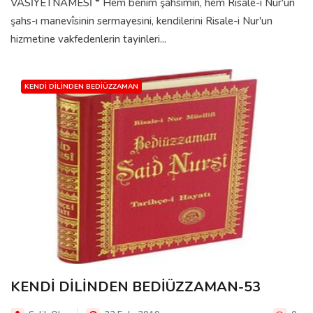
VASİYETNAMESİ * Hem benim şahsımın, hem Risale-i Nur'un
şahs-ı manevîsinin sermayesini, kendilerini Risale-i Nur'un
hizmetine vakfedenlerin tayinleri...
KENDI DILINDEN BEDIÜZZAMAN
KENDİ DİLİNDEN BEDİÜZZAMAN-53