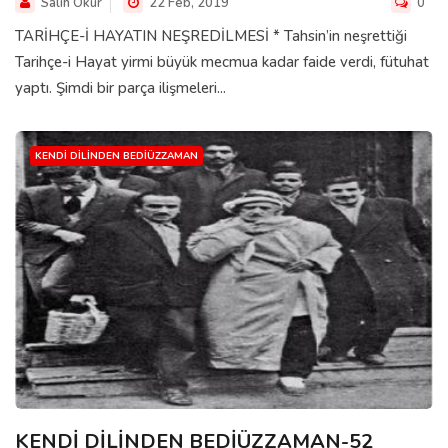
Salih Okur
22 Feb, 2019
0
TARİHÇE-İ HAYATIN NEŞREDİLMESİ * Tahsin’in neşrettiği
Tarihçe-i Hayat yirmi büyük mecmua kadar faide verdi, fütuhat
yaptı. Şimdi bir parça ilişmeleri...
KENDI DILINDEN BEDIÜZZAMAN
KENDİ DİLİNDEN BEDİÜZZAMAN-52