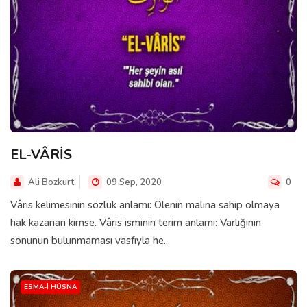
EL-VÂRİS
Ali Bozkurt
09 Sep, 2020
0
Vâris kelimesinin sözlük anlamı: Ölenin malına sahip olmaya
hak kazanan kimse. Vâris isminin terim anlamı: Varlığının
sonunun bulunmaması vasfıyla he...
ESMA-I HÜSNA