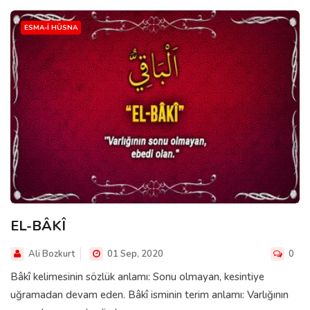
ESMA-I HÜSNA
EL-BÂKÎ
Ali Bozkurt
01 Sep, 2020
0
Bâkî kelimesinin sözlük anlamı: Sonu olmayan, kesintiye
uğramadan devam eden. Bâkî isminin terim anlamı: Varlığının