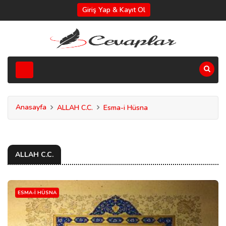
Giriş Yap & Kayıt Ol
Anasayfa
ALLAH C.C.
Esma-i Hüsna
ALLAH C.C.
ESMA-I HÜSNA