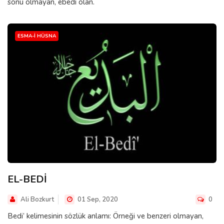
sonu olmayan, ebedi olan.
ESMA-I HÜSNA
EL-BEDİ
Ali Bozkurt
01 Sep, 2020
0
Bedi’ kelimesinin sözlük anlamı: Örneği ve benzeri olmayan,