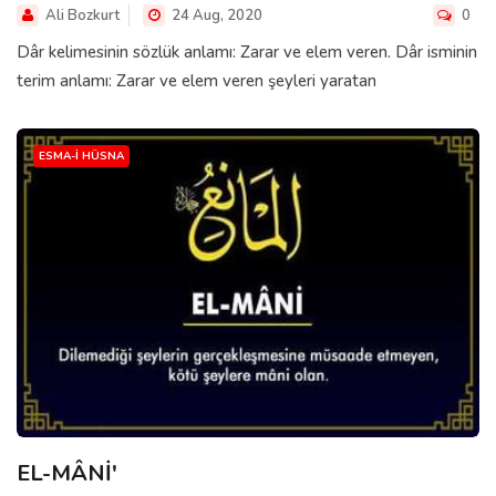
Ali Bozkurt
24 Aug, 2020
0
Dâr kelimesinin sözlük anlamı: Zarar ve elem veren. Dâr isminin
terim anlamı: Zarar ve elem veren şeyleri yaratan
ESMA-I HÜSNA
EL-MÂNİ'